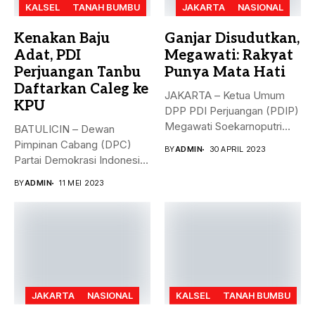
KALSEL
TANAH BUMBU
JAKARTA
NASIONAL
Kenakan Baju
Ganjar Disudutkan,
Adat, PDI
Megawati: Rakyat
Perjuangan Tanbu
Punya Mata Hati
Daftarkan Caleg ke
JAKARTA – Ketua Umum
KPU
DPP PDI Perjuangan (PDIP)
Megawati Soekarnoputri
BATULICIN – Dewan
membela Ganjar...
Pimpinan Cabang (DPC)
BY
ADMIN
30 APRIL 2023
Partai Demokrasi Indonesia
(PDI) Perjuangan
BY
ADMIN
11 MEI 2023
Kabupaten...
JAKARTA
NASIONAL
KALSEL
TANAH BUMBU