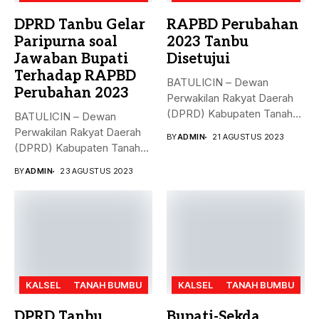
DPRD Tanbu Gelar
RAPBD Perubahan
Paripurna soal
2023 Tanbu
Jawaban Bupati
Disetujui
Terhadap RAPBD
BATULICIN – Dewan
Perubahan 2023
Perwakilan Rakyat Daerah
(DPRD) Kabupaten Tanah
BATULICIN – Dewan
Bumbu (Tanbu),
Perwakilan Rakyat Daerah
BY
ADMIN
21 AGUSTUS 2023
menggelar...
(DPRD) Kabupaten Tanah
Bumbu (Tanbu) menggelar...
BY
ADMIN
23 AGUSTUS 2023
KALSEL
TANAH BUMBU
KALSEL
TANAH BUMBU
DPRD Tanbu
Bupati-Sekda