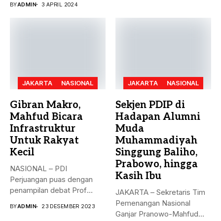
BY
ADMIN
3 APRIL 2024
hanya...
JAKARTA
NASIONAL
JAKARTA
NASIONAL
Gibran Makro,
Sekjen PDIP di
Mahfud Bicara
Hadapan Alumni
Infrastruktur
Muda
Untuk Rakyat
Muhammadiyah
Kecil
Singgung Baliho,
Prabowo, hingga
NASIONAL – PDI
Kasih Ibu
Perjuangan puas dengan
penampilan debat Prof
JAKARTA – Sekretaris Tim
Mahfud sebagai sosok...
Pemenangan Nasional
BY
ADMIN
23 DESEMBER 2023
Ganjar Pranowo-Mahfud