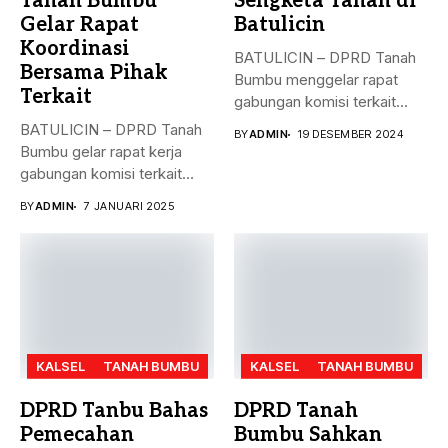
Tanah Bumbu
Sengketa Tanah di
Gelar Rapat
Batulicin
Koordinasi
BATULICIN – DPRD Tanah
Bersama Pihak
Bumbu menggelar rapat
Terkait
gabungan komisi terkait
masalah penyelesaian...
BATULICIN – DPRD Tanah
BY
ADMIN
19 DESEMBER 2024
Bumbu gelar rapat kerja
gabungan komisi terkait
masalah...
BY
ADMIN
7 JANUARI 2025
KALSEL
TANAH BUMBU
KALSEL
TANAH BUMBU
DPRD Tanbu Bahas
DPRD Tanah
Pemecahan
Bumbu Sahkan