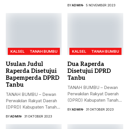
MD, Hasto Kristiyanto,
BY
ADMIN
5 NOVEMBER 2023
menyampaikan...
KALSEL
TANAH BUMBU
KALSEL
TANAH BUMBU
Usulan Judul
Dua Raperda
Raperda Disetujui
Disetujui DPRD
Bapemperda DPRD
Tanbu
Tanbu
TANAH BUMBU – Dewan
Perwakilan Rakyat Daerah
TANAH BUMBU – Dewan
(DPRD) Kabupaten Tanah
Perwakilan Rakyat Daerah
Bumbu (Tanbu)...
(DPRD) Kabupaten Tanah
BY
ADMIN
31 OKTOBER 2023
Bumbu (Tanbu)...
BY
ADMIN
31 OKTOBER 2023