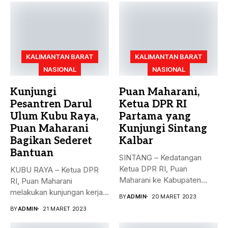
KALIMANTAN BARAT
KALIMANTAN BARAT
NASIONAL
NASIONAL
Kunjungi
Puan Maharani,
Pesantren Darul
Ketua DPR RI
Ulum Kubu Raya,
Partama yang
Puan Maharani
Kunjungi Sintang
Bagikan Sederet
Kalbar
Bantuan
SINTANG – Kedatangan
Ketua DPR RI, Puan
KUBU RAYA – Ketua DPR
Maharani ke Kabupaten
RI, Puan Maharani
Sintang, Kalimantan...
melakukan kunjungan kerja
BY
ADMIN
20 MARET 2023
ke...
BY
ADMIN
21 MARET 2023