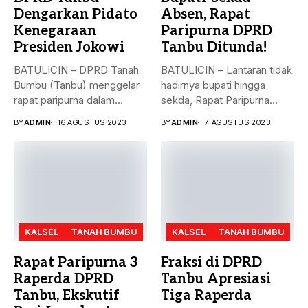
Dengarkan Pidato
Absen, Rapat
Kenegaraan
Paripurna DPRD
Presiden Jokowi
Tanbu Ditunda!
BATULICIN – DPRD Tanah
BATULICIN – Lantaran tidak
Bumbu (Tanbu) menggelar
hadirnya bupati hingga
rapat paripurna dalam
sekda, Rapat Paripurna
rangka mendengarkan...
Penandatanganan Nota...
BY
ADMIN
16 AGUSTUS 2023
BY
ADMIN
7 AGUSTUS 2023
KALSEL
TANAH BUMBU
KALSEL
TANAH BUMBU
Rapat Paripurna 3
Fraksi di DPRD
Raperda DPRD
Tanbu Apresiasi
Tanbu, Ekskutif
Tiga Raperda