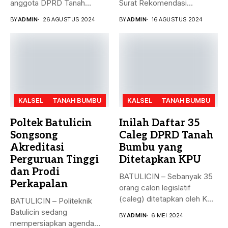
anggota DPRD Tanah
Surat Rekomendasi
Bumbu...
dukungan ke sejumlah
BY
ADMIN
26 AGUSTUS 2024
BY
ADMIN
16 AGUSTUS 2024
Bakal...
KALSEL
TANAH BUMBU
KALSEL
TANAH BUMBU
Poltek Batulicin
Inilah Daftar 35
Songsong
Caleg DPRD Tanah
Akreditasi
Bumbu yang
Perguruan Tinggi
Ditetapkan KPU
dan Prodi
BATULICIN – Sebanyak 35
Perkapalan
orang calon legislatif
(caleg) ditetapkan oleh KPU
BATULICIN – Politeknik
Kabupaten...
Batulicin sedang
BY
ADMIN
6 MEI 2024
mempersiapkan agenda