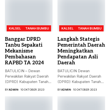
KALSEL
TANAH BUMBU
KALSEL
TANAH BUMBU
Banggar DPRD
Langkah Stategis
Tanbu Sepakati
Pemerintah Daerah
Mekanisme
Meningkatkan
Pembahasan
Pendapatan Asli
RAPBD TA 2024
Daerah
BATULICIN – Dewan
BATULICIN Dewan
Perwakilan Rakyat Daerah
Perwakilan Rakyat Daerah
(DPRD) Kabupaten Tanah
(DPRD) Kabupaten Tanah
Bumbu (Tanbu) menggelar...
Bumbu (Tanbu) menggelar
BY
ADMIN
10 OKTOBER 2023
BY
ADMIN
10 OKTOBER 2023
rapat...