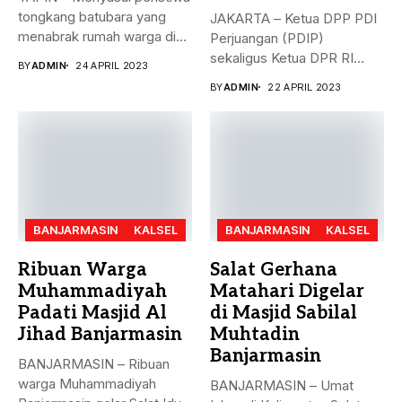
tongkang batubara yang
JAKARTA – Ketua DPP PDI
menabrak rumah warga di
Perjuangan (PDIP)
Desa...
sekaligus Ketua DPR RI
BY
ADMIN
24 APRIL 2023
Puan...
BY
ADMIN
22 APRIL 2023
BANJARMASIN
KALSEL
BANJARMASIN
KALSEL
Ribuan Warga
Salat Gerhana
Muhammadiyah
Matahari Digelar
Padati Masjid Al
di Masjid Sabilal
Jihad Banjarmasin
Muhtadin
Banjarmasin
BANJARMASIN – Ribuan
warga Muhammadiyah
BANJARMASIN – Umat