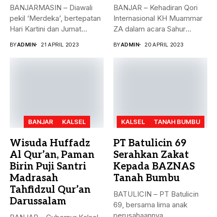
BANJARMASIN – Diawali
BANJAR – Kehadiran Qori
pekil ‘Merdeka’, bertepatan
Internasional KH Muammar
Hari Kartini dan Jumat
ZA dalam acara Sahur
Berkah, 21...
Bersama...
BY
ADMIN
21 APRIL 2023
BY
ADMIN
20 APRIL 2023
BANJAR
KALSEL
KALSEL
TANAH BUMBU
Wisuda Huffadz
PT Batulicin 69
Al Qur’an, Paman
Serahkan Zakat
Birin Puji Santri
Kepada BAZNAS
Madrasah
Tanah Bumbu
Tahfidzul Qur’an
BATULICIN – PT Batulicin
Darussalam
69, bersama lima anak
perusahaannya