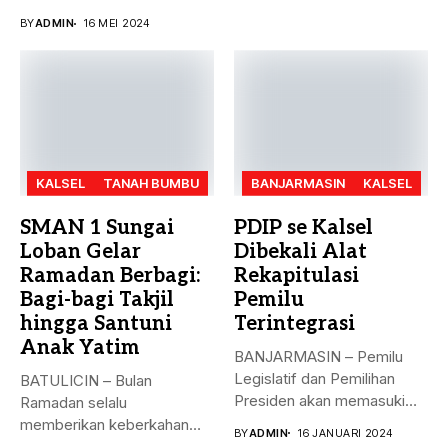
besar bulan ini. Akreditasi
BY
ADMIN
16 MEI 2024
perguruan...
KALSEL
TANAH BUMBU
BANJARMASIN
KALSEL
SMAN 1 Sungai
PDIP se Kalsel
Loban Gelar
Dibekali Alat
Ramadan Berbagi:
Rekapitulasi
Bagi-bagi Takjil
Pemilu
hingga Santuni
Terintegrasi
Anak Yatim
BANJARMASIN – Pemilu
Legislatif dan Pemilihan
BATULICIN – Bulan
Presiden akan memasuki
Ramadan selalu
puncak pemungutan suara...
memberikan keberkahan
BY
ADMIN
16 JANUARI 2024
bagi banyak orang. Tak