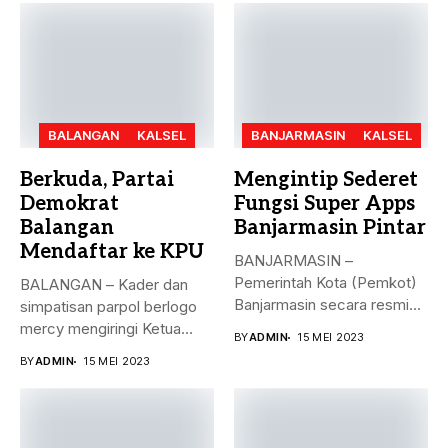
BALANGAN
KALSEL
BANJARMASIN
KALSEL
Berkuda, Partai
Mengintip Sederet
Demokrat
Fungsi Super Apps
Balangan
Banjarmasin Pintar
Mendaftar ke KPU
BANJARMASIN –
Pemerintah Kota (Pemkot)
BALANGAN – Kader dan
Banjarmasin secara resmi
simpatisan parpol berlogo
meluncurkan Super Apps
mercy mengiringi Ketua
BY
ADMIN
15 MEI 2023
Banjarmasin...
DPC Partai...
BY
ADMIN
15 MEI 2023