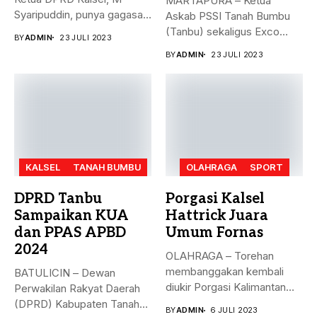
MARTAPURA – Ketua
Syaripuddin, punya gagasan
Askab PSSI Tanah Bumbu
baru. Apa...
(Tanbu) sekaligus Exco
BY
ADMIN
23 JULI 2023
Asprov PSSI...
BY
ADMIN
23 JULI 2023
KALSEL
TANAH BUMBU
OLAHRAGA
SPORT
DPRD Tanbu
Porgasi Kalsel
Sampaikan KUA
Hattrick Juara
dan PPAS APBD
Umum Fornas
2024
OLAHRAGA – Torehan
membanggakan kembali
BATULICIN – Dewan
diukir Porgasi Kalimantan
Perwakilan Rakyat Daerah
Selatan pada ajang Fornas...
(DPRD) Kabupaten Tanah
BY
ADMIN
6 JULI 2023