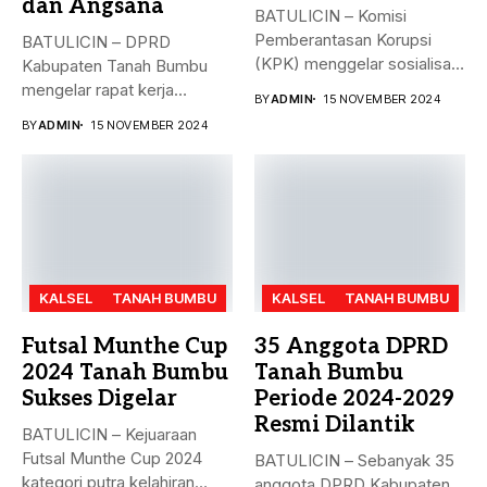
dan Angsana
BATULICIN – Komisi
Pemberantasan Korupsi
BATULICIN – DPRD
(KPK) menggelar sosialisasi
Kabupaten Tanah Bumbu
bahaya korupsi di DPRD...
mengelar rapat kerja
BY
ADMIN
15 NOVEMBER 2024
gabungan dengan Camat...
BY
ADMIN
15 NOVEMBER 2024
KALSEL
TANAH BUMBU
KALSEL
TANAH BUMBU
Futsal Munthe Cup
35 Anggota DPRD
2024 Tanah Bumbu
Tanah Bumbu
Sukses Digelar
Periode 2024-2029
Resmi Dilantik
BATULICIN – Kejuaraan
Futsal Munthe Cup 2024
BATULICIN – Sebanyak 35
kategori putra kelahiran
anggota DPRD Kabupaten