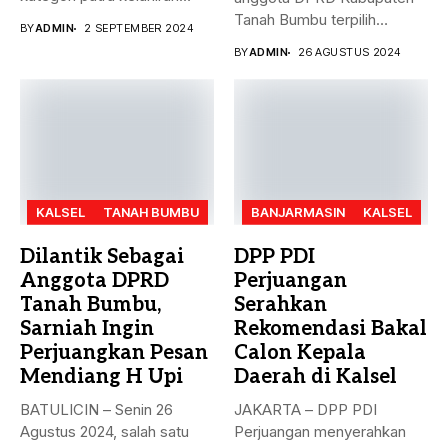
2007 dan...
Tanah Bumbu terpilih
BY
ADMIN
2 SEPTEMBER 2024
periode 2024-2029...
BY
ADMIN
26 AGUSTUS 2024
KALSEL
TANAH BUMBU
BANJARMASIN
KALSEL
Dilantik Sebagai
DPP PDI
Anggota DPRD
Perjuangan
Tanah Bumbu,
Serahkan
Sarniah Ingin
Rekomendasi Bakal
Perjuangkan Pesan
Calon Kepala
Mendiang H Upi
Daerah di Kalsel
BATULICIN – Senin 26
JAKARTA – DPP PDI
Agustus 2024, salah satu
Perjuangan menyerahkan