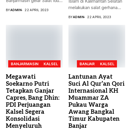
Banjarmasin gelar Salat Idul
Islam di Kalimantan Selatan
Fitri Jumat (21/4)...
melakukan salat gerhana
BY
ADMIN
22 APRIL 2023
matahari (khusyu...
BY
ADMIN
22 APRIL 2023
BANJARMASIN
KALSEL
BANJAR
KALSEL
Megawati
Lantunan Ayat
Soekarno Putri
Suci Al Qur’an Qori
Tetapkan Ganjar
Internasional KH
Capres, Bang Dhin:
Muammar ZA
PDI Perjuangan
Pukau Warga
Kalsel Segera
Awang Bangkal
Konsolidasi
Timur Kabupaten
Menyeluruh
Banjar