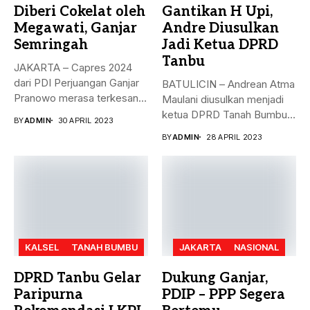
Diberi Cokelat oleh
Gantikan H Upi,
Megawati, Ganjar
Andre Diusulkan
Semringah
Jadi Ketua DPRD
Tanbu
JAKARTA – Capres 2024
dari PDI Perjuangan Ganjar
BATULICIN – Andrean Atma
Pranowo merasa terkesan
Maulani diusulkan menjadi
dengan...
ketua DPRD Tanah Bumbu,
BY
ADMIN
30 APRIL 2023
menggantikan...
BY
ADMIN
28 APRIL 2023
KALSEL
TANAH BUMBU
JAKARTA
NASIONAL
DPRD Tanbu Gelar
Dukung Ganjar,
Paripurna
PDIP – PPP Segera