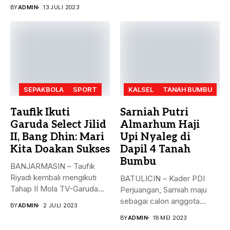
Bumbu (Tanbu) menggelar...
BY
ADMIN
13 JULI 2023
SEPAKBOLA
SPORT
KALSEL
TANAH BUMBU
Taufik Ikuti
Sarniah Putri
Garuda Select Jilid
Almarhum Haji
II, Bang Dhin: Mari
Upi Nyaleg di
Kita Doakan Sukses
Dapil 4 Tanah
Bumbu
BANJARMASIN – Taufik
Riyadi kembali mengikuti
BATULICIN – Kader PDI
Tahap II Mola TV-Garuda
Perjuangan, Sarniah maju
Select Jilid...
sebagai calon anggota
BY
ADMIN
2 JULI 2023
legislatif di...
BY
ADMIN
18 MEI 2023