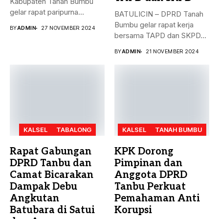
Kabupaten Tanah Bumbu
gelar rapat paripurna
BATULICIN – DPRD Tanah
dengan agenda
Bumbu gelar rapat kerja
BY
ADMIN
27 NOVEMBER 2024
pengesahan...
bersama TAPD dan SKPD...
BY
ADMIN
21 NOVEMBER 2024
KALSEL
TABALONG
KALSEL
TANAH BUMBU
Rapat Gabungan
KPK Dorong
DPRD Tanbu dan
Pimpinan dan
Camat Bicarakan
Anggota DPRD
Dampak Debu
Tanbu Perkuat
Angkutan
Pemahaman Anti
Batubara di Satui
Korupsi