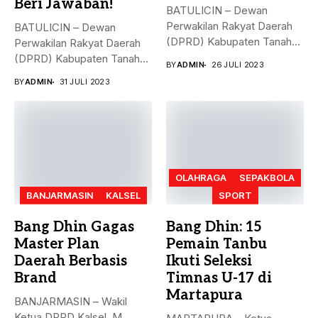
Beri Jawaban!
BATULICIN – Dewan
Perwakilan Rakyat Daerah
BATULICIN – Dewan
(DPRD) Kabupaten Tanah
Perwakilan Rakyat Daerah
Bumbu (Tanbu) menggelar...
(DPRD) Kabupaten Tanah
BY
ADMIN
26 JULI 2023
Bumbu (Tanbu) menggelar...
BY
ADMIN
31 JULI 2023
OLAHRAGA
SEPAKBOLA
BANJARMASIN
KALSEL
SPORT
Bang Dhin Gagas
Bang Dhin: 15
Master Plan
Pemain Tanbu
Daerah Berbasis
Ikuti Seleksi
Brand
Timnas U-17 di
Martapura
BANJARMASIN – Wakil
Ketua DPRD Kalsel, M