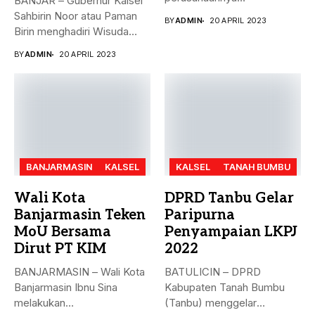
BANJAR – Gubernur Kalsel
menyerahkan Zakat Ma’al...
Sahbirin Noor atau Paman
BY
ADMIN
20 APRIL 2023
Birin menghadiri Wisuda
Huffadz...
BY
ADMIN
20 APRIL 2023
BANJARMASIN
KALSEL
KALSEL
TANAH BUMBU
Wali Kota
DPRD Tanbu Gelar
Banjarmasin Teken
Paripurna
MoU Bersama
Penyampaian LKPJ
Dirut PT KIM
2022
BANJARMASIN – Wali Kota
BATULICIN – DPRD
Banjarmasin Ibnu Sina
Kabupaten Tanah Bumbu
melakukan
(Tanbu) menggelar