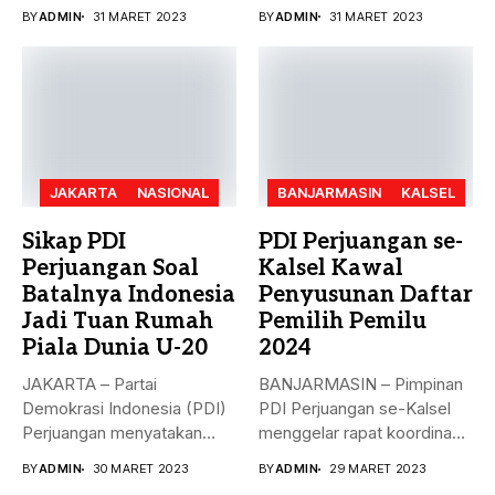
penandatanganan nota
paripurna dalam rangka
BY
ADMIN
31 MARET 2023
BY
ADMIN
31 MARET 2023
kesepakatan bersama...
Penyampaian...
JAKARTA
NASIONAL
BANJARMASIN
KALSEL
Sikap PDI
PDI Perjuangan se-
Perjuangan Soal
Kalsel Kawal
Batalnya Indonesia
Penyusunan Daftar
Jadi Tuan Rumah
Pemilih Pemilu
Piala Dunia U-20
2024
JAKARTA – Partai
BANJARMASIN – Pimpinan
Demokrasi Indonesia (PDI)
PDI Perjuangan se-Kalsel
Perjuangan menyatakan
menggelar rapat koordinasi
sikap terkait batalnya
teknis dalam rangka...
BY
ADMIN
30 MARET 2023
BY
ADMIN
29 MARET 2023
Indonesia...