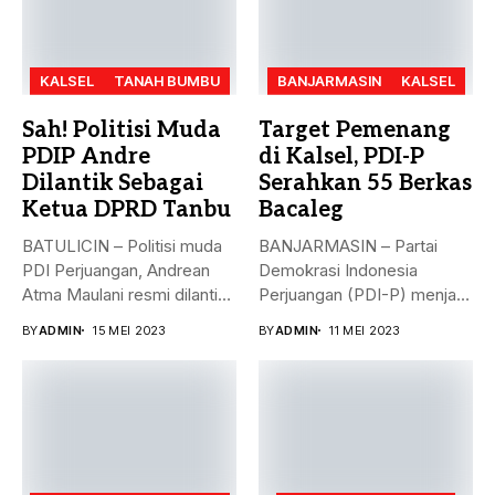
KALSEL
TANAH BUMBU
BANJARMASIN
KALSEL
Sah! Politisi Muda
Target Pemenang
PDIP Andre
di Kalsel, PDI-P
Dilantik Sebagai
Serahkan 55 Berkas
Ketua DPRD Tanbu
Bacaleg
BATULICIN – Politisi muda
BANJARMASIN – Partai
PDI Perjuangan, Andrean
Demokrasi Indonesia
Atma Maulani resmi dilantik
Perjuangan (PDI-P) menjadi
sebagai...
parpol kedua yang
BY
ADMIN
15 MEI 2023
BY
ADMIN
11 MEI 2023
menyerahkan...