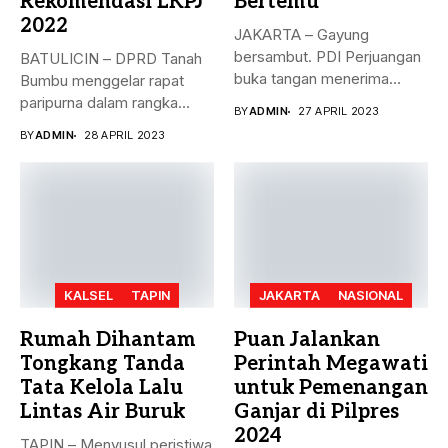
Rekomendasi LKPJ
Bertemu
2022
JAKARTA – Gayung
bersambut. PDI Perjuangan
BATULICIN – DPRD Tanah
buka tangan menerima
Bumbu menggelar rapat
dukungan Partai Persatuan...
paripurna dalam rangka
BY
ADMIN
27 APRIL 2023
rekomendasi Dewan...
BY
ADMIN
28 APRIL 2023
KALSEL
TAPIN
JAKARTA
NASIONAL
Rumah Dihantam
Puan Jalankan
Tongkang Tanda
Perintah Megawati
Tata Kelola Lalu
untuk Pemenangan
Lintas Air Buruk
Ganjar di Pilpres
2024
TAPIN – Menyusul peristiwa