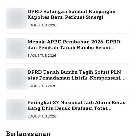
DPRD Balangan Sambut Kunjungan
Kapolres Baru, Perkuat Sinergi
5 AGUSTUS 2026
Menuju APBD Perubahan 2026, DPRD
dan Pemkab Tanah Bumbu Resmi
Sepakati KUA-PPAS
5 AGUSTUS 2026
DPRD Tanah Bumbu Tagih Solusi PLN
atas Pemadaman Listrik, Kompensasi
Pelanggan Belum Diputuskan
5 AGUSTUS 2026
Peringkat 37 Nasional Jadi Alarm Keras,
Bang Dhin Desak Evaluasi Total
Pelayanan Investasi Kalsel
5 AGUSTUS 2026
Berlangganan