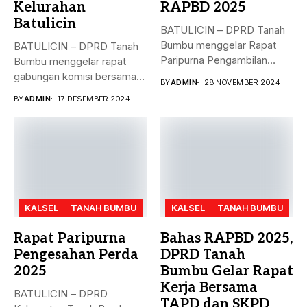
Kelurahan
RAPBD 2025
Batulicin
BATULICIN – DPRD Tanah
Bumbu menggelar Rapat
BATULICIN – DPRD Tanah
Paripurna Pengambilan
Bumbu menggelar rapat
Keputusan terhadap
gabungan komisi bersama
BY
ADMIN
28 NOVEMBER 2024
Rancangan...
Dinas PMD,...
BY
ADMIN
17 DESEMBER 2024
KALSEL
TANAH BUMBU
KALSEL
TANAH BUMBU
Rapat Paripurna
Bahas RAPBD 2025,
Pengesahan Perda
DPRD Tanah
2025
Bumbu Gelar Rapat
Kerja Bersama
BATULICIN – DPRD
TAPD dan SKPD