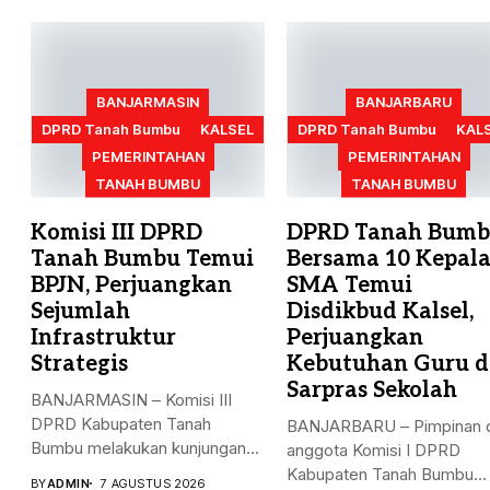
BANJARMASIN
BANJARBARU
DPRD Tanah Bumbu
KALSEL
DPRD Tanah Bumbu
KAL
PEMERINTAHAN
PEMERINTAHAN
TANAH BUMBU
TANAH BUMBU
Komisi III DPRD
DPRD Tanah Bum
Tanah Bumbu Temui
Bersama 10 Kepal
BPJN, Perjuangkan
SMA Temui
Sejumlah
Disdikbud Kalsel,
Infrastruktur
Perjuangkan
Strategis
Kebutuhan Guru 
Sarpras Sekolah
BANJARMASIN – Komisi III
DPRD Kabupaten Tanah
BANJARBARU – Pimpinan 
Bumbu melakukan kunjungan
anggota Komisi I DPRD
kerja, konsultasi,...
Kabupaten Tanah Bumbu
BY
ADMIN
7 AGUSTUS 2026