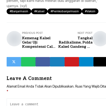
persen, tapi kami harus melihat dulu anggaran di daerah,”
ujarnya. (syl)
#Banjarmasin
#Kalsel
#pemkobanjarmasin
#vaksin
PREVIOUS POST
NEXT POST
Kemenag Kalsel
Tangkal
Gelar Uji
Radikalisme, Polda
Kompentensi Calon
Kalsel Gandeng NU
Kepala Madrasah
dan
dan Pengawas
Muhammadiyah
Leave A Comment
Alamat Email Anda Tidak Akan Dipublikasikan.
Ruas Yang Wajib Dit
*