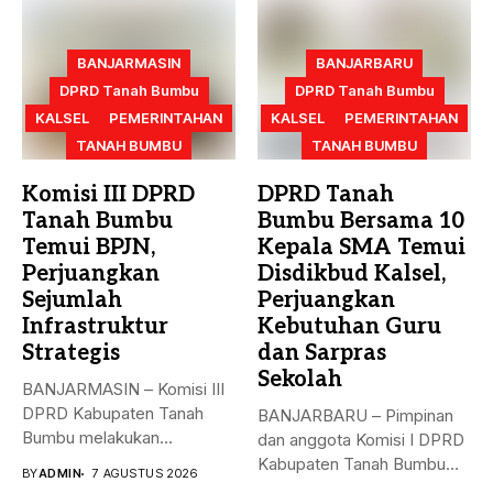
BANJARMASIN
BANJARBARU
DPRD Tanah Bumbu
DPRD Tanah Bumbu
KALSEL
PEMERINTAHAN
KALSEL
PEMERINTAHAN
TANAH BUMBU
TANAH BUMBU
Komisi III DPRD
DPRD Tanah
Tanah Bumbu
Bumbu Bersama 10
Temui BPJN,
Kepala SMA Temui
Perjuangkan
Disdikbud Kalsel,
Sejumlah
Perjuangkan
Infrastruktur
Kebutuhan Guru
Strategis
dan Sarpras
Sekolah
BANJARMASIN – Komisi III
DPRD Kabupaten Tanah
BANJARBARU – Pimpinan
Bumbu melakukan
dan anggota Komisi I DPRD
kunjungan kerja,
Kabupaten Tanah Bumbu
BY
ADMIN
7 AGUSTUS 2026
konsultasi,...
bersama...