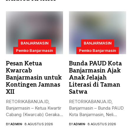
BANJARMASIN
BANJARMASIN
Pemko Banjarmasin
Pemko Banjarmasin
Pesan Ketua
Bunda PAUD Kota
Kwarcab
Banjarmasin Ajak
Banjarmasin untuk
Anak Jelajah
Kontingen Jamnas
Literasi di Taman
XII
Satwa
RETORIKABANUA.ID,
RETORIKABANUA.ID,
Banjarmasin – Ketua Kwartir
Banjarmasin – Bunda PAUD
Cabang (Kwarcab) Gerakan
Kota Banjarmasin, Neli
Pramuka Kota Banjarmasin,
Listriani, mengajak anak-
BY
ADMIN
8 AGUSTUS 2026
BY
ADMIN
8 AGUSTUS 2026
Neli...
anak mengenal...