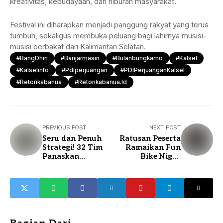
kreativitas, kebudayaan, dan hiburan masyarakat.
Festival ini diharapkan menjadi panggung rakyat yang terus
tumbuh, sekaligus membuka peluang bagi lahirnya musisi-
musisi berbakat dari Kalimantan Selatan.
#BangDhin
#Banjarmasin
#bulanbungkarno
#Kalsel
#kalselinfo
#pdiperjuangan
#PDIPerjuanganKalsel
#retorikabanua
#retorikabanua.id
PREVIOUS POST
NEXT POST
Seru dan Penuh
Ratusan Peserta
Strategi! 32 Tim
Ramaikan Fun
Panaskan
Bike Night
Turnamen
Kotabaru Hebat
Domino di Cozy
Billiard & Cafe