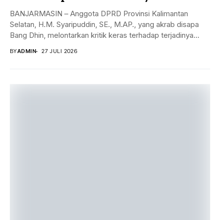
BANJARMASIN – Anggota DPRD Provinsi Kalimantan
Selatan, H.M. Syaripuddin, SE., M.AP., yang akrab disapa
Bang Dhin, melontarkan kritik keras terhadap terjadinya
pemadaman listrik...
BY
ADMIN
27 JULI 2026