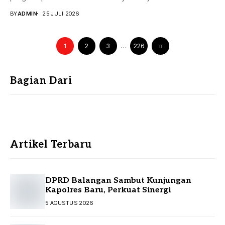
training camp yang dijalani...
BY
ADMIN
25 JULI 2026
1
2
3
…
226
Bagian Dari
Artikel Terbaru
DPRD Balangan Sambut Kunjungan
Kapolres Baru, Perkuat Sinergi
5 AGUSTUS 2026