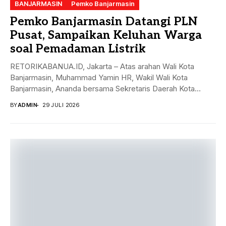
BANJARMASIN
Pemko Banjarmasin
Pemko Banjarmasin Datangi PLN
Pusat, Sampaikan Keluhan Warga
soal Pemadaman Listrik
RETORIKABANUA.ID, Jakarta – Atas arahan Wali Kota
Banjarmasin, Muhammad Yamin HR, Wakil Wali Kota
Banjarmasin, Ananda bersama Sekretaris Daerah Kota
Banjarmasin, Ichrom Muftezar...
BY
ADMIN
29 JULI 2026