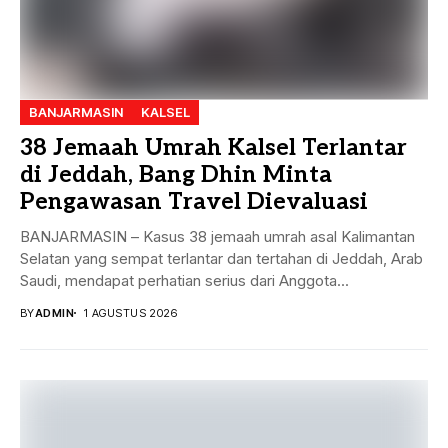
BANJARMASIN
KALSEL
38 Jemaah Umrah Kalsel Terlantar
di Jeddah, Bang Dhin Minta
Pengawasan Travel Dievaluasi
BANJARMASIN – Kasus 38 jemaah umrah asal Kalimantan
Selatan yang sempat terlantar dan tertahan di Jeddah, Arab
Saudi, mendapat perhatian serius dari Anggota...
BY
ADMIN
1 AGUSTUS 2026