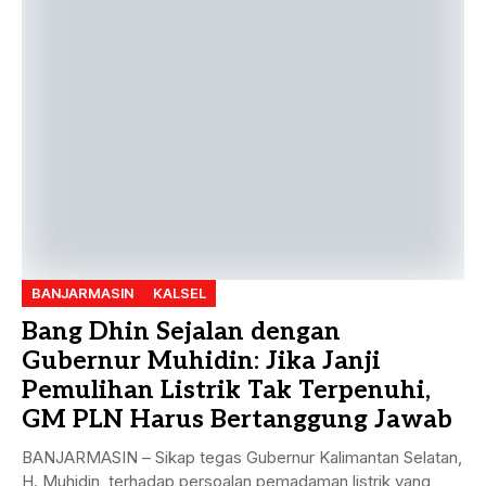
BANJARMASIN
KALSEL
Bang Dhin Sejalan dengan
Gubernur Muhidin: Jika Janji
Pemulihan Listrik Tak Terpenuhi,
GM PLN Harus Bertanggung Jawab
BANJARMASIN – Sikap tegas Gubernur Kalimantan Selatan,
H. Muhidin, terhadap persoalan pemadaman listrik yang