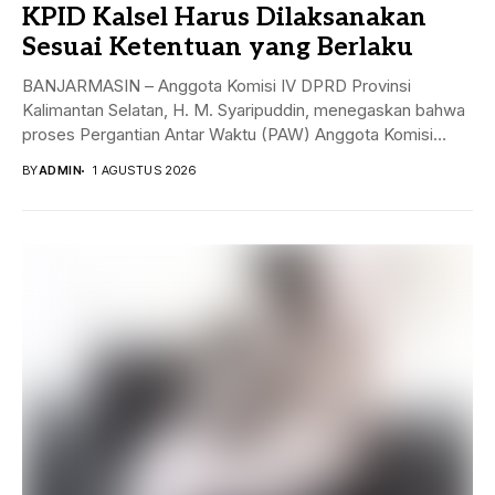
KPID Kalsel Harus Dilaksanakan
Sesuai Ketentuan yang Berlaku
BANJARMASIN – Anggota Komisi IV DPRD Provinsi
Kalimantan Selatan, H. M. Syaripuddin, menegaskan bahwa
proses Pergantian Antar Waktu (PAW) Anggota Komisi
Penyiaran Indonesia...
BY
ADMIN
1 AGUSTUS 2026