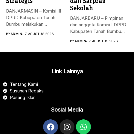
Strategis
dan Sarpras
Sekolah
BANJARMASIN – Komisi III
DPRD Kabupaten Tanah
BANJARBARU – Pimpinan
Bumbu melakukan
dan anggota Komisi I DPRD
kunjungan kerja,
Kabupaten Tanah Bumbu
BY
ADMIN
7 AGUSTUS 2026
konsultasi,...
bersama...
BY
ADMIN
7 AGUSTUS 2026
Link Lainnya
Tentang Kami
Susunan Redaksi
Pasang Iklan
Sosial Media