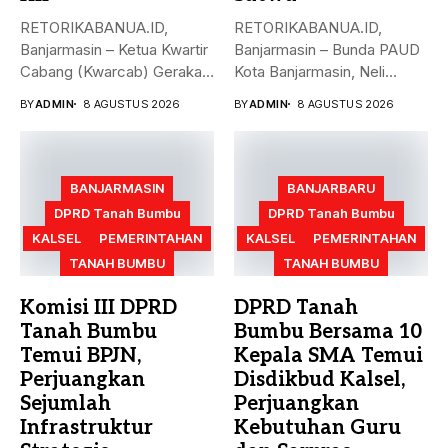
RETORIKABANUA.ID,
RETORIKABANUA.ID,
Banjarmasin – Ketua Kwartir
Banjarmasin – Bunda PAUD
Cabang (Kwarcab) Gerakan
Kota Banjarmasin, Neli
Pramuka Kota Banjarmasin,
Listriani, mengajak anak-
BY
ADMIN
8 AGUSTUS 2026
BY
ADMIN
8 AGUSTUS 2026
Neli...
anak mengenal...
BANJARMASIN
BANJARBARU
DPRD Tanah Bumbu
DPRD Tanah Bumbu
KALSEL
PEMERINTAHAN
KALSEL
PEMERINTAHAN
TANAH BUMBU
TANAH BUMBU
Komisi III DPRD
DPRD Tanah
Tanah Bumbu
Bumbu Bersama 10
Temui BPJN,
Kepala SMA Temui
Perjuangkan
Disdikbud Kalsel,
Sejumlah
Perjuangkan
Infrastruktur
Kebutuhan Guru