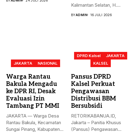
BY
ADMIN
24 JULI 2026
Kabupaten Balangan di
Kalimantan Selatan, H.
tingkat nasional. Didik
Muhidin, memastikan
BY
ADMIN
16 JULI 2026
Haryanto, Analis Kebijakan
Pemerintah Provinsi
Ahli...
Kalimantan...
DPRD Kalsel
JAKARTA
JAKARTA
NASIONAL
KALSEL
Warga Rantau
Pansus DPRD
Bakula Mengadu
Kalsel Perkuat
ke DPR RI, Desak
Pengawasan
Evaluasi Izin
Distribusi BBM
Tambang PT MMI
Bersubsidi
JAKARTA — Warga Desa
RETORIKABANUA.ID,
Rantau Bakula, Kecamatan
Jakarta – Panitia Khusus
Sungai Pinang, Kabupaten
(Pansus) Pengawasan
Banjar, Kalimantan...
Distribusi BBM Bersubsidi