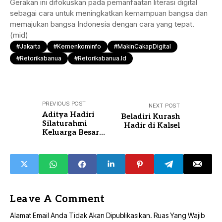
Gerakan ini difokuskan pada pemanfaatan literasi digital
sebagai cara untuk meningkatkan kemampuan bangsa dan
memajukan bangsa Indonesia dengan cara yang tepat.
(mid)
#Jakarta
#Kemenkominfo
#MakinCakapDigital
#retorikabanua
#retorikabanua.id
PREVIOUS POST
NEXT POST
Aditya Hadiri
Beladiri Kurash
Silaturahmi
Hadir di Kalsel
Keluarga Besar
DPD REI
Leave A Comment
Alamat Email Anda Tidak Akan Dipublikasikan.
Ruas Yang Wajib