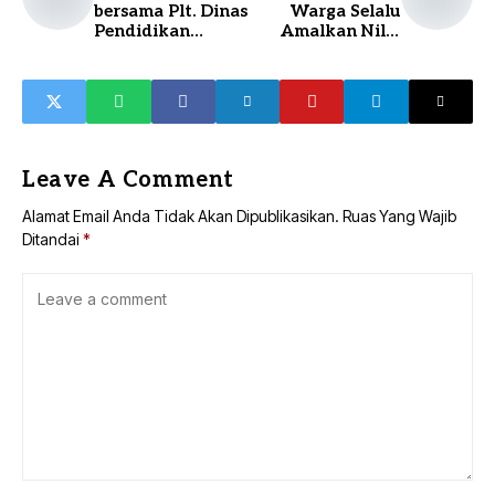
bersama Plt. Dinas
Warga Selalu
Pendidikan
Amalkan Nilai
Kabupaten
Pancasila
Balangan
Melakukan
Pelatihan Daring
Pembuatan
Pembelajaran
Tingkat Nasional
Leave A Comment
Alamat Email Anda Tidak Akan Dipublikasikan.
Ruas Yang Wajib
Ditandai
*