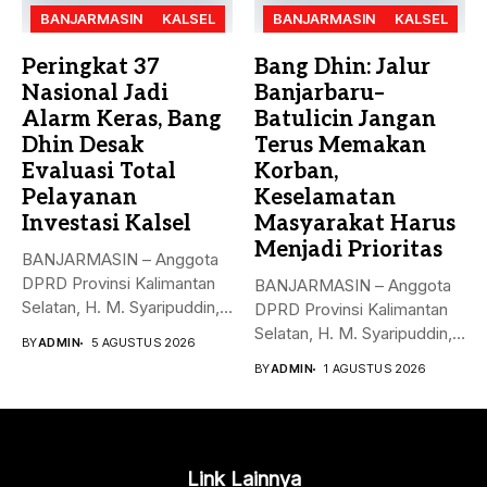
BANJARMASIN
KALSEL
BANJARMASIN
KALSEL
Peringkat 37
Bang Dhin: Jalur
Nasional Jadi
Banjarbaru–
Alarm Keras, Bang
Batulicin Jangan
Dhin Desak
Terus Memakan
Evaluasi Total
Korban,
Pelayanan
Keselamatan
Investasi Kalsel
Masyarakat Harus
Menjadi Prioritas
BANJARMASIN – Anggota
DPRD Provinsi Kalimantan
BANJARMASIN – Anggota
Selatan, H. M. Syaripuddin,
DPRD Provinsi Kalimantan
menyoroti rendahnya...
Selatan, H. M. Syaripuddin,
BY
ADMIN
5 AGUSTUS 2026
S.E., M.A.P.,...
BY
ADMIN
1 AGUSTUS 2026
Link Lainnya