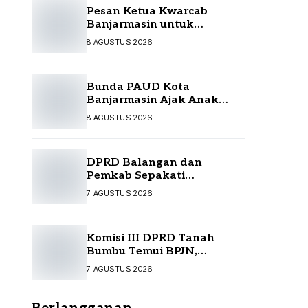
Pesan Ketua Kwarcab
Banjarmasin untuk
Kontingen Jamnas XII
8 AGUSTUS 2026
Bunda PAUD Kota
Banjarmasin Ajak Anak
Jelajah Literasi di Taman
8 AGUSTUS 2026
Satwa
DPRD Balangan dan
Pemkab Sepakati
Perubahan APBD 2026
7 AGUSTUS 2026
Komisi III DPRD Tanah
Bumbu Temui BPJN,
Perjuangkan Sejumlah
7 AGUSTUS 2026
Infrastruktur Strategis