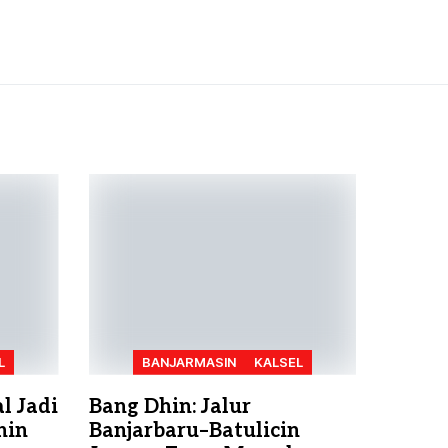
L
BANJARMASIN
KALSEL
l Jadi
Bang Dhin: Jalur
hin
Banjarbaru–Batulicin