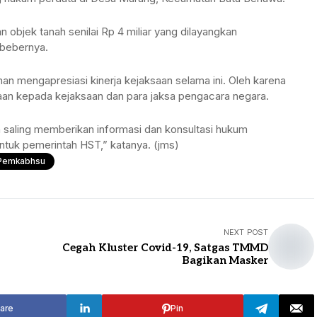
TANAH BUMBU
TABALONG
 objek tanah senilai Rp 4 miliar yang dilayangkan
BALANGAN
” bebernya.
TANAH LAUT
TABALONG
KOTABARU
 mengapresiasi kinerja kejaksaan selama ini. Oleh karena
an kepada kejaksaan dan para jaksa pengacara negara.
TANAH LAUT
 saling memberikan informasi dan konsultasi hukum
KOTABARU
tuk pemerintah HST,” katanya. (jms)
pemkabhsu
NEXT POST
Cegah Kluster Covid-19, Satgas TMMD
Bagikan Masker
are
Pin