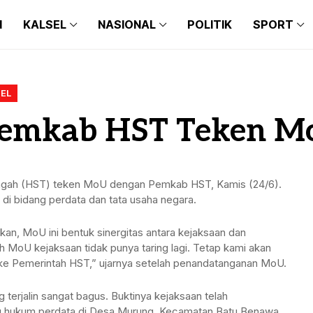
N
KALSEL
NASIONAL
POLITIK
SPORT
BANJARMASIN
BALI
BARITO KUALA
BANTEN
BANJARMASIN
BALI
BANJARBARU
JAKARTA
EL
BARITO KUALA
BANTEN
Pemkab HST Teken M
BANJAR
JAWA TIMUR
BANJARBARU
JAKARTA
TAPIN
JAWA BARAT
BANJAR
JAWA TIMUR
HULU SUNGAI SELATAN
JAWA TENGAH
engah (HST) teken MoU dengan Pemkab HST, Kamis (24/6).
 bidang perdata dan tata usaha negara.
TAPIN
JAWA BARAT
HULU SUNGAI TENGAH
MAKASSAR
an, MoU ini bentuk sinergitas antara kejaksaan dan
HULU SUNGAI SELATAN
JAWA TENGAH
HULU SUNGAI UTARA
MEDAN
ah MoU kejaksaan tidak punya taring lagi. Tetap kami akan
e Pemerintah HST,” ujarnya setelah penandatanganan MoU.
HULU SUNGAI TENGAH
MAKASSAR
TANAH BUMBU
HULU SUNGAI UTARA
MEDAN
g terjalin sangat bagus. Buktinya kejaksaan telah
BALANGAN
ng hukum perdata di Desa Murung, Kecamatan Batu Benawa.