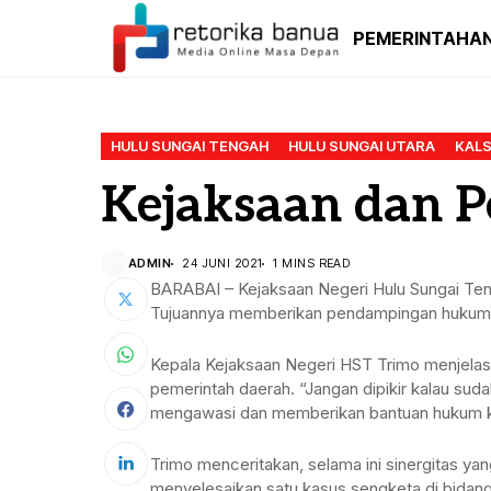
PEMERINTAHA
HULU SUNGAI TENGAH
HULU SUNGAI UTARA
KALS
Kejaksaan dan 
ADMIN
24 JUNI 2021
1 MINS READ
BARABAI – Kejaksaan Negeri Hulu Sungai T
Tujuannya memberikan pendampingan hukum di
Kepala Kejaksaan Negeri HST Trimo menjelask
pemerintah daerah. “Jangan dipikir kalau sud
mengawasi dan memberikan bantuan hukum k
Trimo menceritakan, selama ini sinergitas yan
menyelesaikan satu kasus sengketa di bida