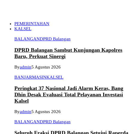
PEMERINTAHAN
KALSEL
BALANGAN
DPRD Balangan
DPRD Balangan Sambut Kunjungan Kapolres
Baru, Perkuat Sinergi
By
admin
5 Agustus 2026
BANJARMASIN
KALSEL
Peringkat 37 Nasional Jadi Alarm Keras, Bang
Dhin Desak Evaluasi Total Pelayanan Investasi
Kalsel
By
admin
5 Agustus 2026
BALANGAN
DPRD Balangan
Seluruh Fraksi DPRD Balangan Setujui Raperda