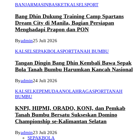
BANJARMASIN
BASKET
KALSEL
SPORT
Bang Dhin Dukung Training Camp Spartans
Dream City di Manila, Bagian Persiapan
Menghadapi Prapon dan PON
By
admin
25 Juli 2026
KALSEL
SEPAKBOLA
SPORT
TANAH BUMBU
Tangan Dingin Bang Dhin Kembali Bawa Sepak
Bola Tanah Bumbu Harumkan Kancah Nasional
By
admin
24 Juli 2026
KALSEL
KEPEMUDAAN
OLAHRAGA
SPORT
TANAH
BUMBU
KNPI, HIPMI, ORADO, KONI, dan Pemkab
Tanah Bumbu Bersatu Sukseskan Domino
Championship se-Kalimantan Selatan
By
admin
23 Juli 2026
SEPAKBOLA