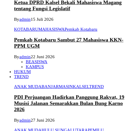
Ketua DPRD Kalsel Bekali Mahasiswa Magang
tentang Fungsi Legislatif
By
admin
15 Juli 2026
KOTABARU
MAHASISWA
Pemkab Kotabaru
Pemkab Kotabaru Sambut 27 Mahasiswa KKN-
PPM UGM
By
admin
22 Juni 2026
BEASISWA
KAMPUS
HUKUM
TREND
ANAK MUDA
BANJARMASIN
KALSEL
TREND
PDI Perjuangan Hadirkan Panggung Rakyat, 19
Musisi Jalanan Semarakkan Bulan Bung Karno
2026
By
admin
27 Juni 2026
ANAK MUDA
HULU SUNGAI UTARA
PEMILU