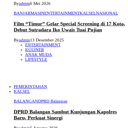
By
admin
6 Mei 2026
BANJARMASIN
ENTERTAINMENT
KALSEL
NASIONAL
Film “Timur” Gelar Special Screening di 17 Kota,
Debut Sutradara Iko Uwais Tuai Pujian
By
admin
13 Desember 2025
ENTERTAINMENT
KULINER
ANAK MUDA
LIFESTYLE
PEMERINTAHAN
KALSEL
BALANGAN
DPRD Balangan
DPRD Balangan Sambut Kunjungan Kapolres
Baru, Perkuat Sinergi