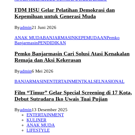
FDM HSU Gelar Pelatihan Demokrasi dan
Kepemiluan untuk Generasi Muda
By
admin
21 Juni 2026
ANAK MUDA
BANJARMASIN
KEPEMUDAAN
Pemko
Banjarmasin
PENDIDIKAN
Pemko Banjarmasin Cari Solusi Atasi Kenakalan
Remaja dan Aksi Kekerasan
By
admin
6 Mei 2026
BANJARMASIN
ENTERTAINMENT
KALSEL
NASIONAL
Film “Timur” Gelar Special Screening di 17 Kota,
Debut Sutradara Iko Uwais Tuai Pujian
By
admin
13 Desember 2025
ENTERTAINMENT
KULINER
ANAK MUDA
LIFESTYLE