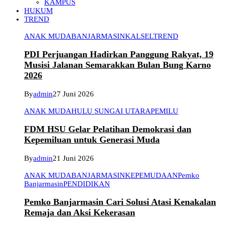
KAMPUS
HUKUM
TREND
ANAK MUDA
BANJARMASIN
KALSEL
TREND
PDI Perjuangan Hadirkan Panggung Rakyat, 19
Musisi Jalanan Semarakkan Bulan Bung Karno
2026
By
admin
27 Juni 2026
ANAK MUDA
HULU SUNGAI UTARA
PEMILU
FDM HSU Gelar Pelatihan Demokrasi dan
Kepemiluan untuk Generasi Muda
By
admin
21 Juni 2026
ANAK MUDA
BANJARMASIN
KEPEMUDAAN
Pemko
Banjarmasin
PENDIDIKAN
Pemko Banjarmasin Cari Solusi Atasi Kenakalan
Remaja dan Aksi Kekerasan