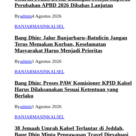
Perubahan APBD 2026 Dibahas Lanjutan
By
admin
4 Agustus 2026
BANJARMASIN
KALSEL
Bang Dhin: Jalur Banjarbaru–Batulicin Jangan
Terus Memakan Korban, Keselamatan
Masyarakat Harus Menjadi Prioritas
By
admin
1 Agustus 2026
BANJARMASIN
KALSEL
Bang Dhin: Proses PAW Komisioner KPID Kalsel
Harus Dilaksanakan Sesuai Ketentuan yang
Berlaku
By
admin
1 Agustus 2026
BANJARMASIN
KALSEL
38 Jemaah Umrah Kalsel Terlantar di Jeddah,
Bang Dhin Minta Pengawasan Travel Dievaluasi