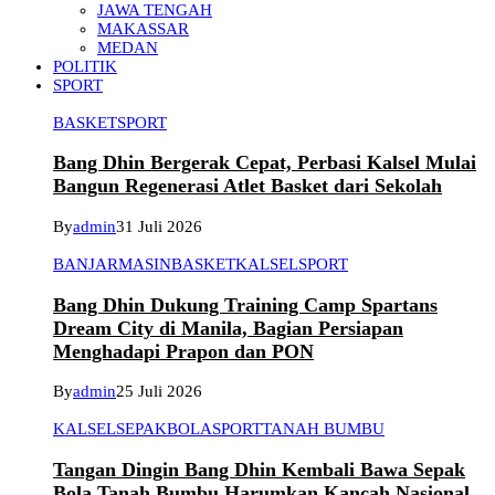
JAWA TENGAH
MAKASSAR
MEDAN
POLITIK
SPORT
BASKET
SPORT
Bang Dhin Bergerak Cepat, Perbasi Kalsel Mulai
Bangun Regenerasi Atlet Basket dari Sekolah
By
admin
31 Juli 2026
BANJARMASIN
BASKET
KALSEL
SPORT
Bang Dhin Dukung Training Camp Spartans
Dream City di Manila, Bagian Persiapan
Menghadapi Prapon dan PON
By
admin
25 Juli 2026
KALSEL
SEPAKBOLA
SPORT
TANAH BUMBU
Tangan Dingin Bang Dhin Kembali Bawa Sepak
Bola Tanah Bumbu Harumkan Kancah Nasional