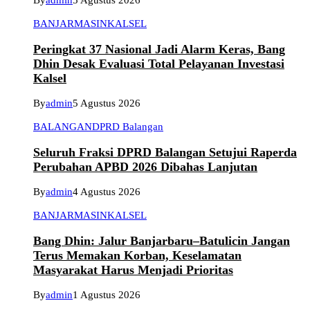
By
admin
5 Agustus 2026
BANJARMASIN
KALSEL
Peringkat 37 Nasional Jadi Alarm Keras, Bang
Dhin Desak Evaluasi Total Pelayanan Investasi
Kalsel
By
admin
5 Agustus 2026
BALANGAN
DPRD Balangan
Seluruh Fraksi DPRD Balangan Setujui Raperda
Perubahan APBD 2026 Dibahas Lanjutan
By
admin
4 Agustus 2026
BANJARMASIN
KALSEL
Bang Dhin: Jalur Banjarbaru–Batulicin Jangan
Terus Memakan Korban, Keselamatan
Masyarakat Harus Menjadi Prioritas
By
admin
1 Agustus 2026