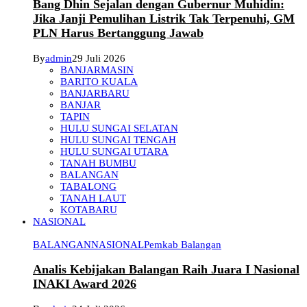
Bang Dhin Sejalan dengan Gubernur Muhidin:
Jika Janji Pemulihan Listrik Tak Terpenuhi, GM
PLN Harus Bertanggung Jawab
By
admin
29 Juli 2026
BANJARMASIN
BARITO KUALA
BANJARBARU
BANJAR
TAPIN
HULU SUNGAI SELATAN
HULU SUNGAI TENGAH
HULU SUNGAI UTARA
TANAH BUMBU
BALANGAN
TABALONG
TANAH LAUT
KOTABARU
NASIONAL
BALANGAN
NASIONAL
Pemkab Balangan
Analis Kebijakan Balangan Raih Juara I Nasional
INAKI Award 2026