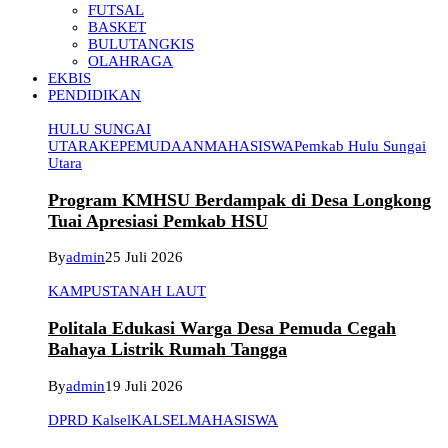
FUTSAL
BASKET
BULUTANGKIS
OLAHRAGA
EKBIS
PENDIDIKAN
HULU SUNGAI
UTARA
KEPEMUDAAN
MAHASISWA
Pemkab Hulu Sungai
Utara
Program KMHSU Berdampak di Desa Longkong
Tuai Apresiasi Pemkab HSU
By
admin
25 Juli 2026
KAMPUS
TANAH LAUT
Politala Edukasi Warga Desa Pemuda Cegah
Bahaya Listrik Rumah Tangga
By
admin
19 Juli 2026
DPRD Kalsel
KALSEL
MAHASISWA