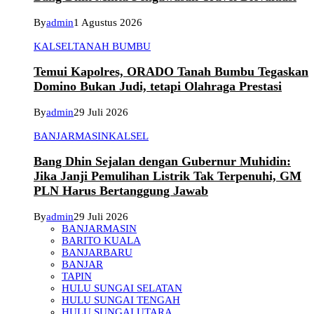
By
admin
1 Agustus 2026
KALSEL
TANAH BUMBU
Temui Kapolres, ORADO Tanah Bumbu Tegaskan
Domino Bukan Judi, tetapi Olahraga Prestasi
By
admin
29 Juli 2026
BANJARMASIN
KALSEL
Bang Dhin Sejalan dengan Gubernur Muhidin:
Jika Janji Pemulihan Listrik Tak Terpenuhi, GM
PLN Harus Bertanggung Jawab
By
admin
29 Juli 2026
BANJARMASIN
BARITO KUALA
BANJARBARU
BANJAR
TAPIN
HULU SUNGAI SELATAN
HULU SUNGAI TENGAH
HULU SUNGAI UTARA