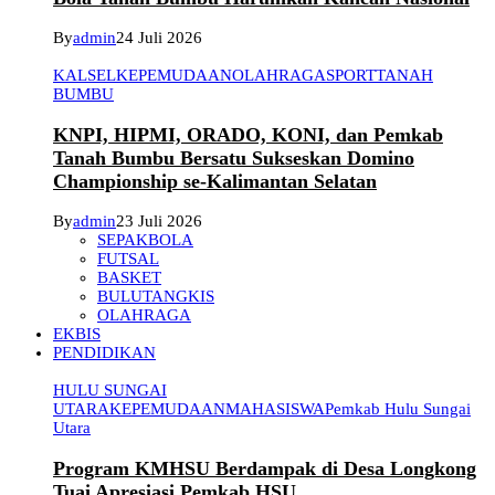
By
admin
24 Juli 2026
KALSEL
KEPEMUDAAN
OLAHRAGA
SPORT
TANAH
BUMBU
KNPI, HIPMI, ORADO, KONI, dan Pemkab
Tanah Bumbu Bersatu Sukseskan Domino
Championship se-Kalimantan Selatan
By
admin
23 Juli 2026
SEPAKBOLA
FUTSAL
BASKET
BULUTANGKIS
OLAHRAGA
EKBIS
PENDIDIKAN
HULU SUNGAI
UTARA
KEPEMUDAAN
MAHASISWA
Pemkab Hulu Sungai
Utara
Program KMHSU Berdampak di Desa Longkong
Tuai Apresiasi Pemkab HSU