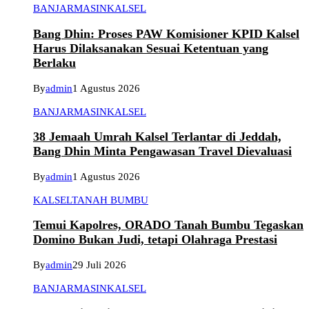
BANJARMASIN
KALSEL
Bang Dhin: Proses PAW Komisioner KPID Kalsel
Harus Dilaksanakan Sesuai Ketentuan yang
Berlaku
By
admin
1 Agustus 2026
BANJARMASIN
KALSEL
38 Jemaah Umrah Kalsel Terlantar di Jeddah,
Bang Dhin Minta Pengawasan Travel Dievaluasi
By
admin
1 Agustus 2026
KALSEL
TANAH BUMBU
Temui Kapolres, ORADO Tanah Bumbu Tegaskan
Domino Bukan Judi, tetapi Olahraga Prestasi
By
admin
29 Juli 2026
BANJARMASIN
KALSEL