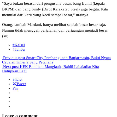
“Saya bukan berasal dari pengusaha besar, bang Bahlil (kepala
BKPM) dan bang Simly (Dirut Karakatau Steel) juga begitu. Kita
memulai dari karir yang kecil sampai besar,” urainya.
Orang, tambah Mardani, hanya melihat setelah besar besar saja.
Namun tidak menggali perjalanan dan perjuangan menjadi besar.
(sy)
#Kalsel
#Tanbu
Previous post
Smart City Pembangunan Banjarmasin, Bukti Nyata
Capaian Kinerja Sang Petahana
Next post
KEK Batulicin Mangkrak, Bahlil Lahaladia: Kita
Hidupkan Lagi
Share
Tweet
Pin
Leave a comment