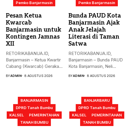
Pemko Banjarmasin
Pemko Banjarmasin
Pesan Ketua
Bunda PAUD Kota
Kwarcab
Banjarmasin Ajak
Banjarmasin untuk
Anak Jelajah
Kontingen Jamnas
Literasi di Taman
XII
Satwa
RETORIKABANUA.ID,
RETORIKABANUA.ID,
Banjarmasin – Ketua Kwartir
Banjarmasin – Bunda PAUD
Cabang (Kwarcab) Gerakan
Kota Banjarmasin, Neli
Pramuka Kota Banjarmasin,
Listriani, mengajak anak-
BY
ADMIN
8 AGUSTUS 2026
BY
ADMIN
8 AGUSTUS 2026
Neli...
anak mengenal...
BANJARMASIN
BANJARBARU
DPRD Tanah Bumbu
DPRD Tanah Bumbu
KALSEL
PEMERINTAHAN
KALSEL
PEMERINTAHAN
TANAH BUMBU
TANAH BUMBU