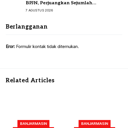
BPJN, Perjuangkan Sejumlah
Infrastruktur Strategis
7 AGUSTUS 2026
Berlangganan
Eror:
Formulir kontak tidak ditemukan.
Related Articles
BANJARMASIN
BANJARMASIN