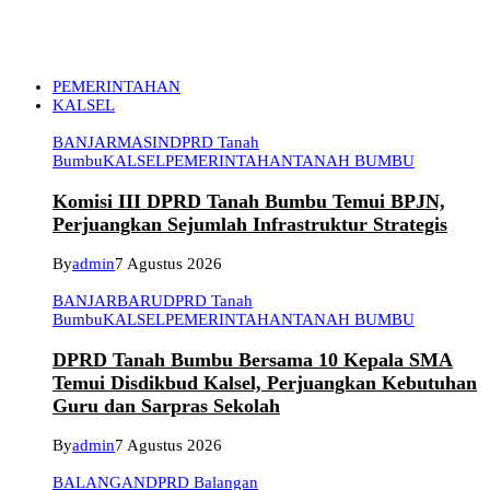
PEMERINTAHAN
KALSEL
BANJARMASIN
DPRD Tanah
Bumbu
KALSEL
PEMERINTAHAN
TANAH BUMBU
Komisi III DPRD Tanah Bumbu Temui BPJN,
Perjuangkan Sejumlah Infrastruktur Strategis
By
admin
7 Agustus 2026
BANJARBARU
DPRD Tanah
Bumbu
KALSEL
PEMERINTAHAN
TANAH BUMBU
DPRD Tanah Bumbu Bersama 10 Kepala SMA
Temui Disdikbud Kalsel, Perjuangkan Kebutuhan
Guru dan Sarpras Sekolah
By
admin
7 Agustus 2026
BALANGAN
DPRD Balangan