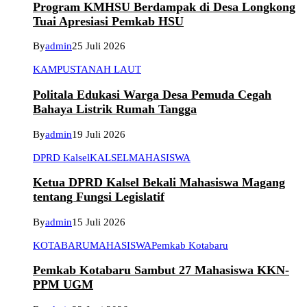
Program KMHSU Berdampak di Desa Longkong
Tuai Apresiasi Pemkab HSU
By
admin
25 Juli 2026
KAMPUS
TANAH LAUT
Politala Edukasi Warga Desa Pemuda Cegah
Bahaya Listrik Rumah Tangga
By
admin
19 Juli 2026
DPRD Kalsel
KALSEL
MAHASISWA
Ketua DPRD Kalsel Bekali Mahasiswa Magang
tentang Fungsi Legislatif
By
admin
15 Juli 2026
KOTABARU
MAHASISWA
Pemkab Kotabaru
Pemkab Kotabaru Sambut 27 Mahasiswa KKN-
PPM UGM