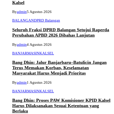
Kalsel
By
admin
5 Agustus 2026
BALANGAN
DPRD Balangan
Seluruh Fraksi DPRD Balangan Setujui Raperda
Perubahan APBD 2026 Dibahas Lanjutan
By
admin
4 Agustus 2026
BANJARMASIN
KALSEL
Bang Dhin: Jalur Banjarbaru–Batulicin Jangan
Terus Memakan Korban, Keselamatan
Masyarakat Harus Menjadi Prioritas
By
admin
1 Agustus 2026
BANJARMASIN
KALSEL
Bang Dhin: Proses PAW Komisioner KPID Kalsel
Harus Dilaksanakan Sesuai Ketentuan yang
Berlaku