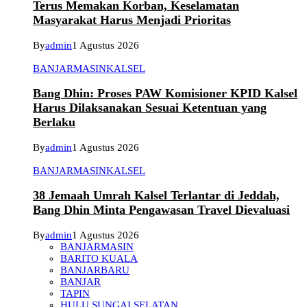
Terus Memakan Korban, Keselamatan
Masyarakat Harus Menjadi Prioritas
By
admin
1 Agustus 2026
BANJARMASIN
KALSEL
Bang Dhin: Proses PAW Komisioner KPID Kalsel
Harus Dilaksanakan Sesuai Ketentuan yang
Berlaku
By
admin
1 Agustus 2026
BANJARMASIN
KALSEL
38 Jemaah Umrah Kalsel Terlantar di Jeddah,
Bang Dhin Minta Pengawasan Travel Dievaluasi
By
admin
1 Agustus 2026
BANJARMASIN
BARITO KUALA
BANJARBARU
BANJAR
TAPIN
HULU SUNGAI SELATAN