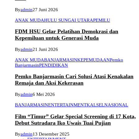
By
admin
27 Juni 2026
ANAK MUDA
HULU SUNGAI UTARA
PEMILU
FDM HSU Gelar Pelatihan Demokrasi dan
Kepemiluan untuk Generasi Muda
By
admin
21 Juni 2026
ANAK MUDA
BANJARMASIN
KEPEMUDAAN
Pemko
Banjarmasin
PENDIDIKAN
Pemko Banjarmasin Cari Solusi Atasi Kenakalan
Remaja dan Aksi Kekerasan
By
admin
6 Mei 2026
BANJARMASIN
ENTERTAINMENT
KALSEL
NASIONAL
Film “Timur” Gelar Special Screening di 17 Kota,
Debut Sutradara Iko Uwais Tuai Pujian
By
admin
13 Desember 2025