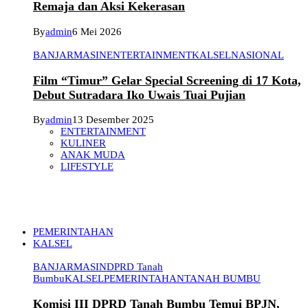
Remaja dan Aksi Kekerasan
By
admin
6 Mei 2026
BANJARMASIN
ENTERTAINMENT
KALSEL
NASIONAL
Film “Timur” Gelar Special Screening di 17 Kota,
Debut Sutradara Iko Uwais Tuai Pujian
By
admin
13 Desember 2025
ENTERTAINMENT
KULINER
ANAK MUDA
LIFESTYLE
PEMERINTAHAN
KALSEL
BANJARMASIN
DPRD Tanah
Bumbu
KALSEL
PEMERINTAHAN
TANAH BUMBU
Komisi III DPRD Tanah Bumbu Temui BPJN,