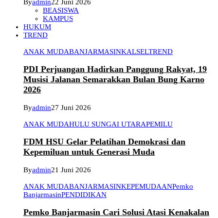
By
admin
22 Juni 2026
BEASISWA
KAMPUS
HUKUM
TREND
ANAK MUDA
BANJARMASIN
KALSEL
TREND
PDI Perjuangan Hadirkan Panggung Rakyat, 19
Musisi Jalanan Semarakkan Bulan Bung Karno
2026
By
admin
27 Juni 2026
ANAK MUDA
HULU SUNGAI UTARA
PEMILU
FDM HSU Gelar Pelatihan Demokrasi dan
Kepemiluan untuk Generasi Muda
By
admin
21 Juni 2026
ANAK MUDA
BANJARMASIN
KEPEMUDAAN
Pemko
Banjarmasin
PENDIDIKAN
Pemko Banjarmasin Cari Solusi Atasi Kenakalan