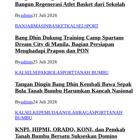
Bangun Regenerasi Atlet Basket dari Sekolah
By
admin
31 Juli 2026
BANJARMASIN
BASKET
KALSEL
SPORT
Bang Dhin Dukung Training Camp Spartans
Dream City di Manila, Bagian Persiapan
Menghadapi Prapon dan PON
By
admin
25 Juli 2026
KALSEL
SEPAKBOLA
SPORT
TANAH BUMBU
Tangan Dingin Bang Dhin Kembali Bawa Sepak
Bola Tanah Bumbu Harumkan Kancah Nasional
By
admin
24 Juli 2026
KALSEL
KEPEMUDAAN
OLAHRAGA
SPORT
TANAH
BUMBU
KNPI, HIPMI, ORADO, KONI, dan Pemkab
Tanah Bumbu Bersatu Sukseskan Domino