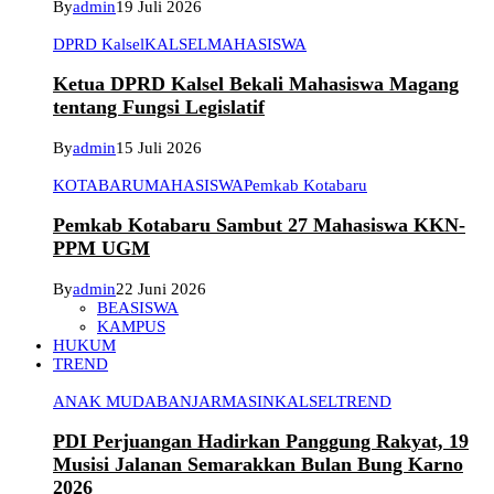
By
admin
19 Juli 2026
DPRD Kalsel
KALSEL
MAHASISWA
Ketua DPRD Kalsel Bekali Mahasiswa Magang
tentang Fungsi Legislatif
By
admin
15 Juli 2026
KOTABARU
MAHASISWA
Pemkab Kotabaru
Pemkab Kotabaru Sambut 27 Mahasiswa KKN-
PPM UGM
By
admin
22 Juni 2026
BEASISWA
KAMPUS
HUKUM
TREND
ANAK MUDA
BANJARMASIN
KALSEL
TREND
PDI Perjuangan Hadirkan Panggung Rakyat, 19
Musisi Jalanan Semarakkan Bulan Bung Karno
2026