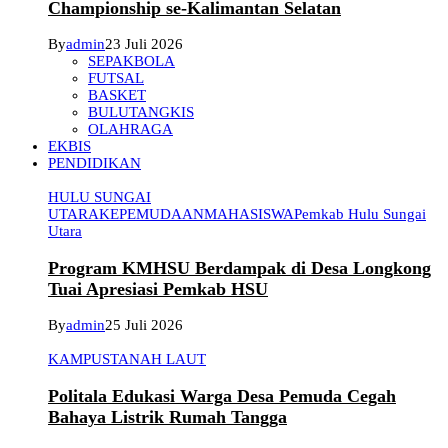
Championship se-Kalimantan Selatan
By
admin
23 Juli 2026
SEPAKBOLA
FUTSAL
BASKET
BULUTANGKIS
OLAHRAGA
EKBIS
PENDIDIKAN
HULU SUNGAI
UTARA
KEPEMUDAAN
MAHASISWA
Pemkab Hulu Sungai
Utara
Program KMHSU Berdampak di Desa Longkong
Tuai Apresiasi Pemkab HSU
By
admin
25 Juli 2026
KAMPUS
TANAH LAUT
Politala Edukasi Warga Desa Pemuda Cegah
Bahaya Listrik Rumah Tangga