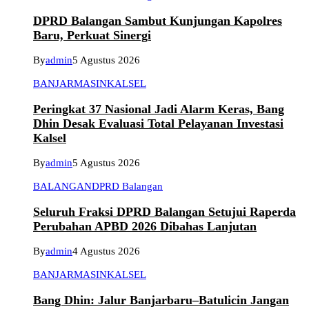
DPRD Balangan Sambut Kunjungan Kapolres
Baru, Perkuat Sinergi
By
admin
5 Agustus 2026
BANJARMASIN
KALSEL
Peringkat 37 Nasional Jadi Alarm Keras, Bang
Dhin Desak Evaluasi Total Pelayanan Investasi
Kalsel
By
admin
5 Agustus 2026
BALANGAN
DPRD Balangan
Seluruh Fraksi DPRD Balangan Setujui Raperda
Perubahan APBD 2026 Dibahas Lanjutan
By
admin
4 Agustus 2026
BANJARMASIN
KALSEL
Bang Dhin: Jalur Banjarbaru–Batulicin Jangan