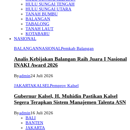
HULU SUNGAI TENGAH
HULU SUNGAI UTARA
TANAH BUMBU
BALANGAN
TABALONG
TANAH LAUT
KOTABARU
NASIONAL
BALANGAN
NASIONAL
Pemkab Balangan
Analis Kebijakan Balangan Raih Juara I Nasional
INAKI Award 2026
By
admin
24 Juli 2026
JAKARTA
KALSEL
Pemprov Kalsel
Gubernur Kalsel, H. Muhidin Pastikan Kalsel
Segera Terapkan Sistem Manajemen Talenta ASN
By
admin
16 Juli 2026
BALI
BANTEN
JAKARTA