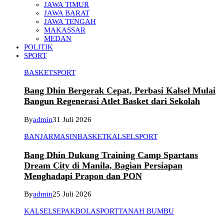
JAWA TIMUR
JAWA BARAT
JAWA TENGAH
MAKASSAR
MEDAN
POLITIK
SPORT
BASKET
SPORT
Bang Dhin Bergerak Cepat, Perbasi Kalsel Mulai
Bangun Regenerasi Atlet Basket dari Sekolah
By
admin
31 Juli 2026
BANJARMASIN
BASKET
KALSEL
SPORT
Bang Dhin Dukung Training Camp Spartans
Dream City di Manila, Bagian Persiapan
Menghadapi Prapon dan PON
By
admin
25 Juli 2026
KALSEL
SEPAKBOLA
SPORT
TANAH BUMBU