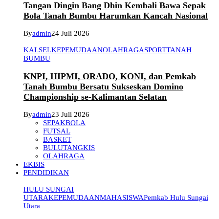
Tangan Dingin Bang Dhin Kembali Bawa Sepak
Bola Tanah Bumbu Harumkan Kancah Nasional
By
admin
24 Juli 2026
KALSEL
KEPEMUDAAN
OLAHRAGA
SPORT
TANAH
BUMBU
KNPI, HIPMI, ORADO, KONI, dan Pemkab
Tanah Bumbu Bersatu Sukseskan Domino
Championship se-Kalimantan Selatan
By
admin
23 Juli 2026
SEPAKBOLA
FUTSAL
BASKET
BULUTANGKIS
OLAHRAGA
EKBIS
PENDIDIKAN
HULU SUNGAI
UTARA
KEPEMUDAAN
MAHASISWA
Pemkab Hulu Sungai
Utara