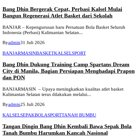
Bang Dhin Bergerak Cepat, Perbasi Kalsel Mulai
Bangun Regenerasi Atlet Basket dari Sekolah
BANJAR – Kepengurusan baru Persatuan Bola Basket Seluruh
Indonesia (Perbasi) Kalimantan Selatan...
By
admin
31 Juli 2026
BANJARMASIN
BASKET
KALSEL
SPORT
Bang Dhin Dukung Training Camp Spartans Dream
City di Manila, Bagian Persiapan Menghadapi Prapon
dan PON
BANJARMASIN – Upaya meningkatkan kualitas atlet basket
Kalimantan Selatan terus dilakukan melalui...
By
admin
25 Juli 2026
KALSEL
SEPAKBOLA
SPORT
TANAH BUMBU
Tangan Dingin Bang Dhin Kembali Bawa Sepak Bola
Tanah Bumbu Harumkan Kancah Nasional