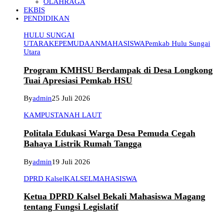
OLAHRAGA
EKBIS
PENDIDIKAN
HULU SUNGAI
UTARA
KEPEMUDAAN
MAHASISWA
Pemkab Hulu Sungai
Utara
Program KMHSU Berdampak di Desa Longkong
Tuai Apresiasi Pemkab HSU
By
admin
25 Juli 2026
KAMPUS
TANAH LAUT
Politala Edukasi Warga Desa Pemuda Cegah
Bahaya Listrik Rumah Tangga
By
admin
19 Juli 2026
DPRD Kalsel
KALSEL
MAHASISWA
Ketua DPRD Kalsel Bekali Mahasiswa Magang
tentang Fungsi Legislatif