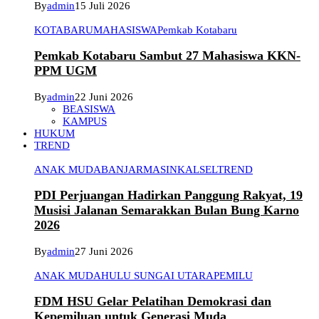
By
admin
15 Juli 2026
KOTABARU
MAHASISWA
Pemkab Kotabaru
Pemkab Kotabaru Sambut 27 Mahasiswa KKN-
PPM UGM
By
admin
22 Juni 2026
BEASISWA
KAMPUS
HUKUM
TREND
ANAK MUDA
BANJARMASIN
KALSEL
TREND
PDI Perjuangan Hadirkan Panggung Rakyat, 19
Musisi Jalanan Semarakkan Bulan Bung Karno
2026
By
admin
27 Juni 2026
ANAK MUDA
HULU SUNGAI UTARA
PEMILU
FDM HSU Gelar Pelatihan Demokrasi dan
Kepemiluan untuk Generasi Muda