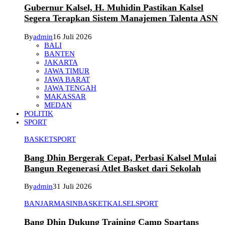
Gubernur Kalsel, H. Muhidin Pastikan Kalsel
Segera Terapkan Sistem Manajemen Talenta ASN
By
admin
16 Juli 2026
BALI
BANTEN
JAKARTA
JAWA TIMUR
JAWA BARAT
JAWA TENGAH
MAKASSAR
MEDAN
POLITIK
SPORT
BASKET
SPORT
Bang Dhin Bergerak Cepat, Perbasi Kalsel Mulai
Bangun Regenerasi Atlet Basket dari Sekolah
By
admin
31 Juli 2026
BANJARMASIN
BASKET
KALSEL
SPORT
Bang Dhin Dukung Training Camp Spartans