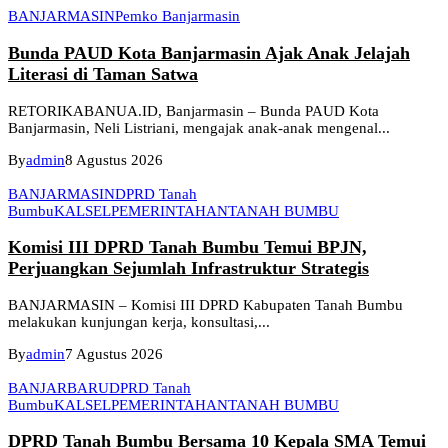
BANJARMASIN
Pemko Banjarmasin
Bunda PAUD Kota Banjarmasin Ajak Anak Jelajah
Literasi di Taman Satwa
RETORIKABANUA.ID, Banjarmasin – Bunda PAUD Kota
Banjarmasin, Neli Listriani, mengajak anak-anak mengenal...
By
admin
8 Agustus 2026
BANJARMASIN
DPRD Tanah
Bumbu
KALSEL
PEMERINTAHAN
TANAH BUMBU
Komisi III DPRD Tanah Bumbu Temui BPJN,
Perjuangkan Sejumlah Infrastruktur Strategis
BANJARMASIN – Komisi III DPRD Kabupaten Tanah Bumbu
melakukan kunjungan kerja, konsultasi,...
By
admin
7 Agustus 2026
BANJARBARU
DPRD Tanah
Bumbu
KALSEL
PEMERINTAHAN
TANAH BUMBU
DPRD Tanah Bumbu Bersama 10 Kepala SMA Temui