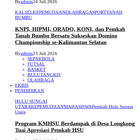
By
admin
24 Juli 2026
KALSEL
KEPEMUDAAN
OLAHRAGA
SPORT
TANAH
BUMBU
KNPI, HIPMI, ORADO, KONI, dan Pemkab
Tanah Bumbu Bersatu Sukseskan Domino
Championship se-Kalimantan Selatan
By
admin
23 Juli 2026
SEPAKBOLA
FUTSAL
BASKET
BULUTANGKIS
OLAHRAGA
EKBIS
PENDIDIKAN
HULU SUNGAI
UTARA
KEPEMUDAAN
MAHASISWA
Pemkab Hulu Sungai
Utara
Program KMHSU Berdampak di Desa Longkong
Tuai Apresiasi Pemkab HSU