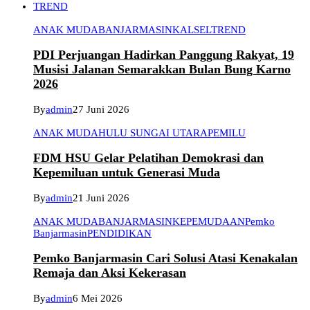
TREND
ANAK MUDA
BANJARMASIN
KALSEL
TREND
PDI Perjuangan Hadirkan Panggung Rakyat, 19
Musisi Jalanan Semarakkan Bulan Bung Karno
2026
By
admin
27 Juni 2026
ANAK MUDA
HULU SUNGAI UTARA
PEMILU
FDM HSU Gelar Pelatihan Demokrasi dan
Kepemiluan untuk Generasi Muda
By
admin
21 Juni 2026
ANAK MUDA
BANJARMASIN
KEPEMUDAAN
Pemko
Banjarmasin
PENDIDIKAN
Pemko Banjarmasin Cari Solusi Atasi Kenakalan
Remaja dan Aksi Kekerasan
By
admin
6 Mei 2026