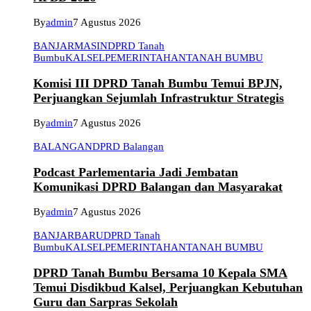
By
admin
7 Agustus 2026
BANJARMASIN
DPRD Tanah
Bumbu
KALSEL
PEMERINTAHAN
TANAH BUMBU
Komisi III DPRD Tanah Bumbu Temui BPJN,
Perjuangkan Sejumlah Infrastruktur Strategis
By
admin
7 Agustus 2026
BALANGAN
DPRD Balangan
Podcast Parlementaria Jadi Jembatan
Komunikasi DPRD Balangan dan Masyarakat
By
admin
7 Agustus 2026
BANJARBARU
DPRD Tanah
Bumbu
KALSEL
PEMERINTAHAN
TANAH BUMBU
DPRD Tanah Bumbu Bersama 10 Kepala SMA
Temui Disdikbud Kalsel, Perjuangkan Kebutuhan
Guru dan Sarpras Sekolah