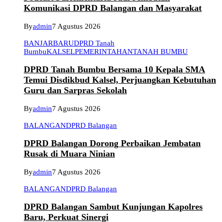
Komunikasi DPRD Balangan dan Masyarakat
By
admin
7 Agustus 2026
BANJARBARU
DPRD Tanah
Bumbu
KALSEL
PEMERINTAHAN
TANAH BUMBU
DPRD Tanah Bumbu Bersama 10 Kepala SMA
Temui Disdikbud Kalsel, Perjuangkan Kebutuhan
Guru dan Sarpras Sekolah
By
admin
7 Agustus 2026
BALANGAN
DPRD Balangan
DPRD Balangan Dorong Perbaikan Jembatan
Rusak di Muara Ninian
By
admin
7 Agustus 2026
BALANGAN
DPRD Balangan
DPRD Balangan Sambut Kunjungan Kapolres
Baru, Perkuat Sinergi