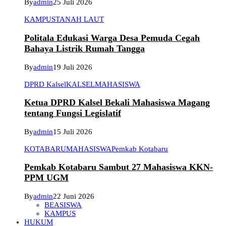
By
admin
25 Juli 2026
KAMPUS
TANAH LAUT
Politala Edukasi Warga Desa Pemuda Cegah
Bahaya Listrik Rumah Tangga
By
admin
19 Juli 2026
DPRD Kalsel
KALSEL
MAHASISWA
Ketua DPRD Kalsel Bekali Mahasiswa Magang
tentang Fungsi Legislatif
By
admin
15 Juli 2026
KOTABARU
MAHASISWA
Pemkab Kotabaru
Pemkab Kotabaru Sambut 27 Mahasiswa KKN-
PPM UGM
By
admin
22 Juni 2026
BEASISWA
KAMPUS
HUKUM