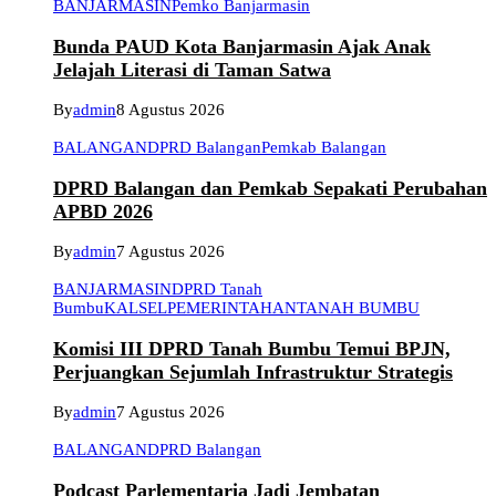
BANJARMASIN
Pemko Banjarmasin
Bunda PAUD Kota Banjarmasin Ajak Anak
Jelajah Literasi di Taman Satwa
By
admin
8 Agustus 2026
BALANGAN
DPRD Balangan
Pemkab Balangan
DPRD Balangan dan Pemkab Sepakati Perubahan
APBD 2026
By
admin
7 Agustus 2026
BANJARMASIN
DPRD Tanah
Bumbu
KALSEL
PEMERINTAHAN
TANAH BUMBU
Komisi III DPRD Tanah Bumbu Temui BPJN,
Perjuangkan Sejumlah Infrastruktur Strategis
By
admin
7 Agustus 2026
BALANGAN
DPRD Balangan
Podcast Parlementaria Jadi Jembatan