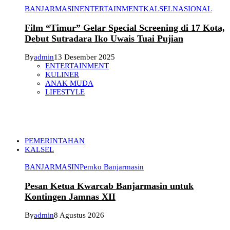
BANJARMASIN
ENTERTAINMENT
KALSEL
NASIONAL
Film “Timur” Gelar Special Screening di 17 Kota,
Debut Sutradara Iko Uwais Tuai Pujian
By
admin
13 Desember 2025
ENTERTAINMENT
KULINER
ANAK MUDA
LIFESTYLE
PEMERINTAHAN
KALSEL
BANJARMASIN
Pemko Banjarmasin
Pesan Ketua Kwarcab Banjarmasin untuk
Kontingen Jamnas XII
By
admin
8 Agustus 2026