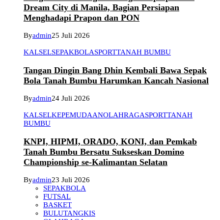
Dream City di Manila, Bagian Persiapan
Menghadapi Prapon dan PON
By
admin
25 Juli 2026
KALSEL
SEPAKBOLA
SPORT
TANAH BUMBU
Tangan Dingin Bang Dhin Kembali Bawa Sepak
Bola Tanah Bumbu Harumkan Kancah Nasional
By
admin
24 Juli 2026
KALSEL
KEPEMUDAAN
OLAHRAGA
SPORT
TANAH
BUMBU
KNPI, HIPMI, ORADO, KONI, dan Pemkab
Tanah Bumbu Bersatu Sukseskan Domino
Championship se-Kalimantan Selatan
By
admin
23 Juli 2026
SEPAKBOLA
FUTSAL
BASKET
BULUTANGKIS