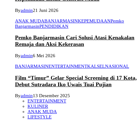
By
admin
21 Juni 2026
ANAK MUDA
BANJARMASIN
KEPEMUDAAN
Pemko
Banjarmasin
PENDIDIKAN
Pemko Banjarmasin Cari Solusi Atasi Kenakalan
Remaja dan Aksi Kekerasan
By
admin
6 Mei 2026
BANJARMASIN
ENTERTAINMENT
KALSEL
NASIONAL
Film “Timur” Gelar Special Screening di 17 Kota,
Debut Sutradara Iko Uwais Tuai Pujian
By
admin
13 Desember 2025
ENTERTAINMENT
KULINER
ANAK MUDA
LIFESTYLE