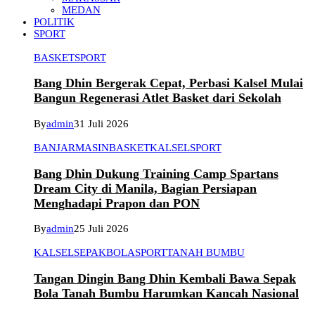
MEDAN
POLITIK
SPORT
BASKET
SPORT
Bang Dhin Bergerak Cepat, Perbasi Kalsel Mulai
Bangun Regenerasi Atlet Basket dari Sekolah
By
admin
31 Juli 2026
BANJARMASIN
BASKET
KALSEL
SPORT
Bang Dhin Dukung Training Camp Spartans
Dream City di Manila, Bagian Persiapan
Menghadapi Prapon dan PON
By
admin
25 Juli 2026
KALSEL
SEPAKBOLA
SPORT
TANAH BUMBU
Tangan Dingin Bang Dhin Kembali Bawa Sepak
Bola Tanah Bumbu Harumkan Kancah Nasional