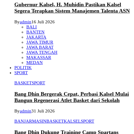
Gubernur Kalsel, H. Muhidin Pastikan Kalsel
Segera Terapkan Sistem Manajemen Talenta ASN
By
admin
16 Juli 2026
BALI
BANTEN
JAKARTA
JAWA TIMUR
JAWA BARAT
JAWA TENGAH
MAKASSAR
MEDAN
POLITIK
SPORT
BASKET
SPORT
Bang Dhin Bergerak Cepat, Perbasi Kalsel Mulai
Bangun Regenerasi Atlet Basket dari Sekolah
By
admin
31 Juli 2026
BANJARMASIN
BASKET
KALSEL
SPORT
Bang Dhin Dukung Training Camp Spartans