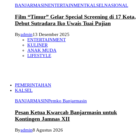
BANJARMASIN
ENTERTAINMENT
KALSEL
NASIONAL
Film “Timur” Gelar Special Screening di 17 Kota,
Debut Sutradara Iko Uwais Tuai Pujian
By
admin
13 Desember 2025
ENTERTAINMENT
KULINER
ANAK MUDA
LIFESTYLE
PEMERINTAHAN
KALSEL
BANJARMASIN
Pemko Banjarmasin
Pesan Ketua Kwarcab Banjarmasin untuk
Kontingen Jamnas XII
By
admin
8 Agustus 2026