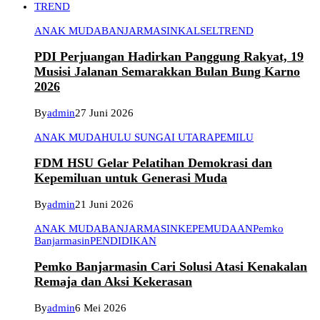
TREND
ANAK MUDA
BANJARMASIN
KALSEL
TREND
PDI Perjuangan Hadirkan Panggung Rakyat, 19
Musisi Jalanan Semarakkan Bulan Bung Karno
2026
By
admin
27 Juni 2026
ANAK MUDA
HULU SUNGAI UTARA
PEMILU
FDM HSU Gelar Pelatihan Demokrasi dan
Kepemiluan untuk Generasi Muda
By
admin
21 Juni 2026
ANAK MUDA
BANJARMASIN
KEPEMUDAAN
Pemko
Banjarmasin
PENDIDIKAN
Pemko Banjarmasin Cari Solusi Atasi Kenakalan
Remaja dan Aksi Kekerasan
By
admin
6 Mei 2026