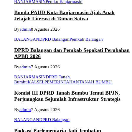
BANJARMASIN
Pemko Banjarmasin
Bunda PAUD Kota Banjarmasin Ajak Anak
Jelajah Literasi di Taman Satwa
By
admin
8 Agustus 2026
BALANGAN
DPRD Balangan
Pemkab Balangan
DPRD Balangan dan Pemkab Sepakati Perubahan
APBD 2026
By
admin
7 Agustus 2026
BANJARMASIN
DPRD Tanah
Bumbu
KALSEL
PEMERINTAHAN
TANAH BUMBU
Komisi III DPRD Tanah Bumbu Temui BPJN,
Perjuangkan Sejumlah Infrastruktur Strategis
By
admin
7 Agustus 2026
BALANGAN
DPRD Balangan
Podcast Parlementaria Jadi Jembatan