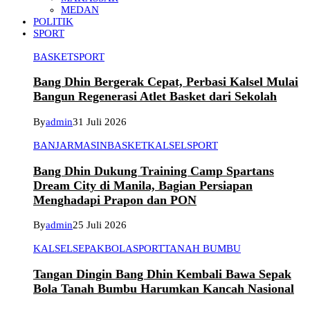
MEDAN
POLITIK
SPORT
BASKET
SPORT
Bang Dhin Bergerak Cepat, Perbasi Kalsel Mulai
Bangun Regenerasi Atlet Basket dari Sekolah
By
admin
31 Juli 2026
BANJARMASIN
BASKET
KALSEL
SPORT
Bang Dhin Dukung Training Camp Spartans
Dream City di Manila, Bagian Persiapan
Menghadapi Prapon dan PON
By
admin
25 Juli 2026
KALSEL
SEPAKBOLA
SPORT
TANAH BUMBU
Tangan Dingin Bang Dhin Kembali Bawa Sepak
Bola Tanah Bumbu Harumkan Kancah Nasional