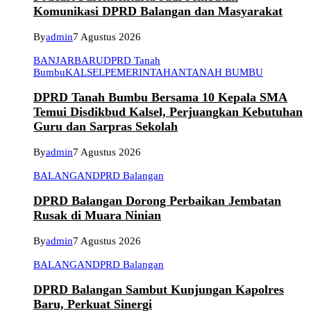
Komunikasi DPRD Balangan dan Masyarakat
By
admin
7 Agustus 2026
BANJARBARU
DPRD Tanah
Bumbu
KALSEL
PEMERINTAHAN
TANAH BUMBU
DPRD Tanah Bumbu Bersama 10 Kepala SMA
Temui Disdikbud Kalsel, Perjuangkan Kebutuhan
Guru dan Sarpras Sekolah
By
admin
7 Agustus 2026
BALANGAN
DPRD Balangan
DPRD Balangan Dorong Perbaikan Jembatan
Rusak di Muara Ninian
By
admin
7 Agustus 2026
BALANGAN
DPRD Balangan
DPRD Balangan Sambut Kunjungan Kapolres
Baru, Perkuat Sinergi