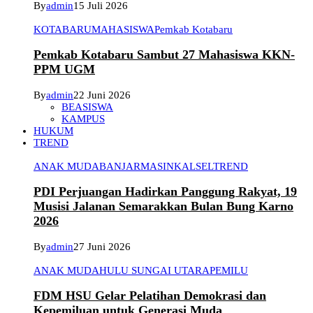
By
admin
15 Juli 2026
KOTABARU
MAHASISWA
Pemkab Kotabaru
Pemkab Kotabaru Sambut 27 Mahasiswa KKN-
PPM UGM
By
admin
22 Juni 2026
BEASISWA
KAMPUS
HUKUM
TREND
ANAK MUDA
BANJARMASIN
KALSEL
TREND
PDI Perjuangan Hadirkan Panggung Rakyat, 19
Musisi Jalanan Semarakkan Bulan Bung Karno
2026
By
admin
27 Juni 2026
ANAK MUDA
HULU SUNGAI UTARA
PEMILU
FDM HSU Gelar Pelatihan Demokrasi dan
Kepemiluan untuk Generasi Muda