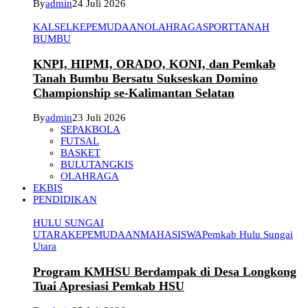
By
admin
24 Juli 2026
KALSEL
KEPEMUDAAN
OLAHRAGA
SPORT
TANAH
BUMBU
KNPI, HIPMI, ORADO, KONI, dan Pemkab
Tanah Bumbu Bersatu Sukseskan Domino
Championship se-Kalimantan Selatan
By
admin
23 Juli 2026
SEPAKBOLA
FUTSAL
BASKET
BULUTANGKIS
OLAHRAGA
EKBIS
PENDIDIKAN
HULU SUNGAI
UTARA
KEPEMUDAAN
MAHASISWA
Pemkab Hulu Sungai
Utara
Program KMHSU Berdampak di Desa Longkong
Tuai Apresiasi Pemkab HSU