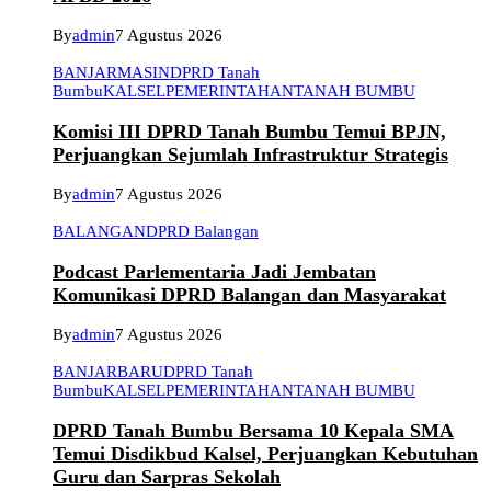
By
admin
7 Agustus 2026
BANJARMASIN
DPRD Tanah
Bumbu
KALSEL
PEMERINTAHAN
TANAH BUMBU
Komisi III DPRD Tanah Bumbu Temui BPJN,
Perjuangkan Sejumlah Infrastruktur Strategis
By
admin
7 Agustus 2026
BALANGAN
DPRD Balangan
Podcast Parlementaria Jadi Jembatan
Komunikasi DPRD Balangan dan Masyarakat
By
admin
7 Agustus 2026
BANJARBARU
DPRD Tanah
Bumbu
KALSEL
PEMERINTAHAN
TANAH BUMBU
DPRD Tanah Bumbu Bersama 10 Kepala SMA
Temui Disdikbud Kalsel, Perjuangkan Kebutuhan
Guru dan Sarpras Sekolah