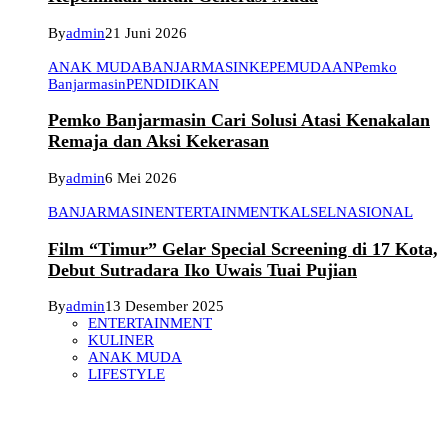
By
admin
21 Juni 2026
ANAK MUDA
BANJARMASIN
KEPEMUDAAN
Pemko
Banjarmasin
PENDIDIKAN
Pemko Banjarmasin Cari Solusi Atasi Kenakalan
Remaja dan Aksi Kekerasan
By
admin
6 Mei 2026
BANJARMASIN
ENTERTAINMENT
KALSEL
NASIONAL
Film “Timur” Gelar Special Screening di 17 Kota,
Debut Sutradara Iko Uwais Tuai Pujian
By
admin
13 Desember 2025
ENTERTAINMENT
KULINER
ANAK MUDA
LIFESTYLE