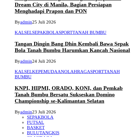
Dream City di Manila, Bagian Persiapan
Menghadapi Prapon dan PON
By
admin
25 Juli 2026
KALSEL
SEPAKBOLA
SPORT
TANAH BUMBU
Tangan Dingin Bang Dhin Kembali Bawa Sepak
Bola Tanah Bumbu Harumkan Kancah Nasional
By
admin
24 Juli 2026
KALSEL
KEPEMUDAAN
OLAHRAGA
SPORT
TANAH
BUMBU
KNPI, HIPMI, ORADO, KONI, dan Pemkab
Tanah Bumbu Bersatu Sukseskan Domino
Championship se-Kalimantan Selatan
By
admin
23 Juli 2026
SEPAKBOLA
FUTSAL
BASKET
BULUTANGKIS