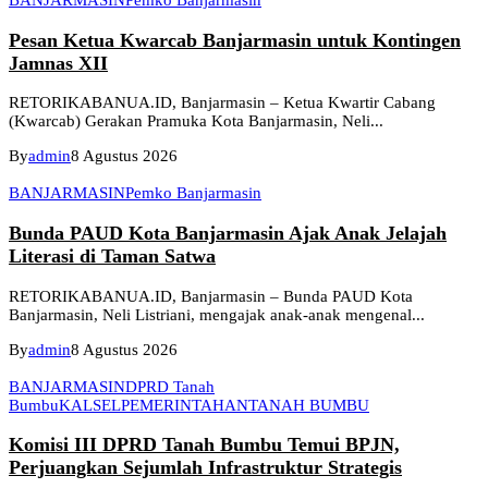
BANJARMASIN
Pemko Banjarmasin
Pesan Ketua Kwarcab Banjarmasin untuk Kontingen
Jamnas XII
RETORIKABANUA.ID, Banjarmasin – Ketua Kwartir Cabang
(Kwarcab) Gerakan Pramuka Kota Banjarmasin, Neli...
By
admin
8 Agustus 2026
BANJARMASIN
Pemko Banjarmasin
Bunda PAUD Kota Banjarmasin Ajak Anak Jelajah
Literasi di Taman Satwa
RETORIKABANUA.ID, Banjarmasin – Bunda PAUD Kota
Banjarmasin, Neli Listriani, mengajak anak-anak mengenal...
By
admin
8 Agustus 2026
BANJARMASIN
DPRD Tanah
Bumbu
KALSEL
PEMERINTAHAN
TANAH BUMBU
Komisi III DPRD Tanah Bumbu Temui BPJN,
Perjuangkan Sejumlah Infrastruktur Strategis