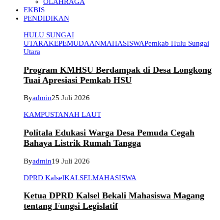
OLAHRAGA
EKBIS
PENDIDIKAN
HULU SUNGAI
UTARA
KEPEMUDAAN
MAHASISWA
Pemkab Hulu Sungai
Utara
Program KMHSU Berdampak di Desa Longkong
Tuai Apresiasi Pemkab HSU
By
admin
25 Juli 2026
KAMPUS
TANAH LAUT
Politala Edukasi Warga Desa Pemuda Cegah
Bahaya Listrik Rumah Tangga
By
admin
19 Juli 2026
DPRD Kalsel
KALSEL
MAHASISWA
Ketua DPRD Kalsel Bekali Mahasiswa Magang
tentang Fungsi Legislatif