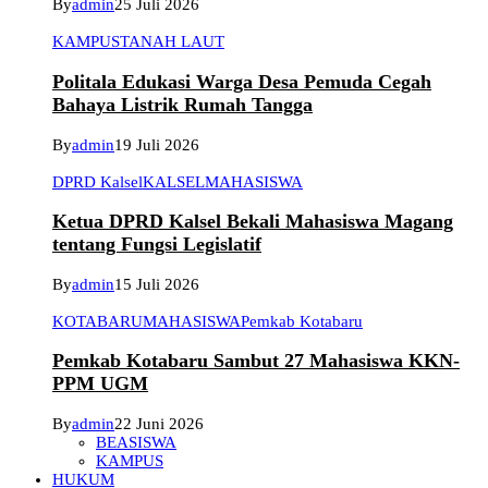
By
admin
25 Juli 2026
KAMPUS
TANAH LAUT
Politala Edukasi Warga Desa Pemuda Cegah
Bahaya Listrik Rumah Tangga
By
admin
19 Juli 2026
DPRD Kalsel
KALSEL
MAHASISWA
Ketua DPRD Kalsel Bekali Mahasiswa Magang
tentang Fungsi Legislatif
By
admin
15 Juli 2026
KOTABARU
MAHASISWA
Pemkab Kotabaru
Pemkab Kotabaru Sambut 27 Mahasiswa KKN-
PPM UGM
By
admin
22 Juni 2026
BEASISWA
KAMPUS
HUKUM