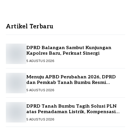
Artikel Terbaru
DPRD Balangan Sambut Kunjungan
Kapolres Baru, Perkuat Sinergi
5 AGUSTUS 2026
Menuju APBD Perubahan 2026, DPRD
dan Pemkab Tanah Bumbu Resmi
Sepakati KUA-PPAS
5 AGUSTUS 2026
DPRD Tanah Bumbu Tagih Solusi PLN
atas Pemadaman Listrik, Kompensasi
Pelanggan Belum Diputuskan
5 AGUSTUS 2026