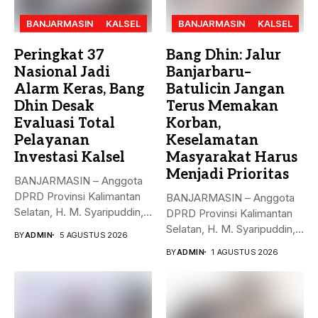
BANJARMASIN
KALSEL
BANJARMASIN
KALSEL
Peringkat 37
Bang Dhin: Jalur
Nasional Jadi
Banjarbaru–
Alarm Keras, Bang
Batulicin Jangan
Dhin Desak
Terus Memakan
Evaluasi Total
Korban,
Pelayanan
Keselamatan
Investasi Kalsel
Masyarakat Harus
Menjadi Prioritas
BANJARMASIN – Anggota
DPRD Provinsi Kalimantan
BANJARMASIN – Anggota
Selatan, H. M. Syaripuddin,
DPRD Provinsi Kalimantan
menyoroti rendahnya...
Selatan, H. M. Syaripuddin,
BY
ADMIN
5 AGUSTUS 2026
S.E., M.A.P.,...
BY
ADMIN
1 AGUSTUS 2026