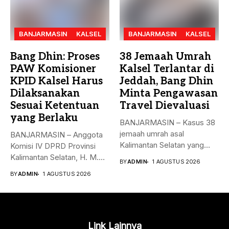
BANJARMASIN
KALSEL
BANJARMASIN
KALSEL
Bang Dhin: Proses
38 Jemaah Umrah
PAW Komisioner
Kalsel Terlantar di
KPID Kalsel Harus
Jeddah, Bang Dhin
Dilaksanakan
Minta Pengawasan
Sesuai Ketentuan
Travel Dievaluasi
yang Berlaku
BANJARMASIN – Kasus 38
jemaah umrah asal
BANJARMASIN – Anggota
Kalimantan Selatan yang
Komisi IV DPRD Provinsi
sempat terlantar...
Kalimantan Selatan, H. M.
BY
ADMIN
1 AGUSTUS 2026
Syaripuddin,...
BY
ADMIN
1 AGUSTUS 2026
Link Lainnya