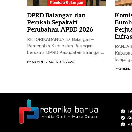
Pemkab Balangan
DPRD Balangan dan
Komis
Pemkab Sepakati
Bumbu
Perubahan APBD 2026
Perju
Infra
RETORIKABANUA.ID, Balangan –
Pemerintah Kabupaten Balangan
BANJARM
bersama DPRD Kabupaten Balangan
Kabupat
menyetujui Rancangan...
kunjungan
BY
ADMIN
7 AGUSTUS 2026
BY
ADMIN
Te
Su
Pa