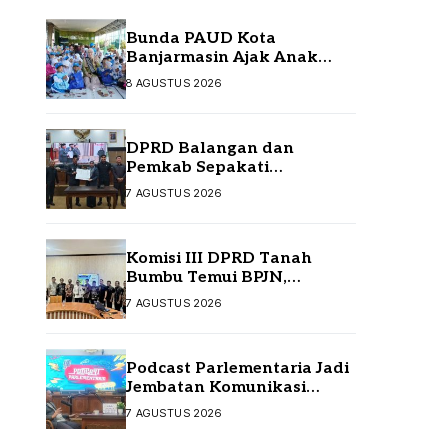
Bunda PAUD Kota
Banjarmasin Ajak Anak
Jelajah Literasi di Taman
8 AGUSTUS 2026
Satwa
DPRD Balangan dan
Pemkab Sepakati
Perubahan APBD 2026
7 AGUSTUS 2026
Komisi III DPRD Tanah
Bumbu Temui BPJN,
Perjuangkan Sejumlah
7 AGUSTUS 2026
Infrastruktur Strategis
Podcast Parlementaria Jadi
Jembatan Komunikasi
DPRD Balangan dan
7 AGUSTUS 2026
Masyarakat