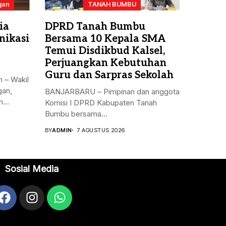
gan
TANAH BUMBU
ia
DPRD Tanah Bumbu
nikasi
Bersama 10 Kepala SMA
Temui Disdikbud Kalsel,
Perjuangkan Kebutuhan
Guru dan Sarpras Sekolah
 – Wakil
gan,
BANJARBARU – Pimpinan dan anggota
...
Komisi I DPRD Kabupaten Tanah
Bumbu bersama...
BY
ADMIN
7 AGUSTUS 2026
Sosial Media