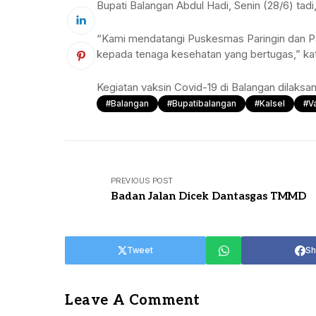
Bupati Balangan Abdul Hadi, Senin (28/6) tadi
TANAH BUMBU
TABALONG
“Kami mendatangi Puskesmas Paringin dan Pa
BALANGAN
TANAH LAUT
kepada tenaga kesehatan yang bertugas,” kat
TABALONG
KOTABARU
Kegiatan vaksin Covid-19 di Balangan dilaksan
TANAH LAUT
#balangan
#Bupatibalangan
#Kalsel
#v
KOTABARU
PREVIOUS POST
Badan Jalan Dicek Dantasgas TMMD
Tweet
Sh
Leave A Comment