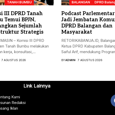
TANAH BUMBU
BALANGAN
DPRD Balan
i III DPRD Tanah
Podcast Parlementar
 Temui BPJN,
Jadi Jembatan Komu
angkan Sejumlah
DPRD Balangan dan
struktur Strategis
Masyarakat
ASIN – Komisi III DPRD
RETORIKABANUA.ID, Balangan
en Tanah Bumbu melakukan
Ketua DPRD Kabupaten Balan
 kerja, konsultasi,...
Saiful Arif, mendukung Program
7 AGUSTUS 2026
BY
ADMIN
7 AGUSTUS 2026
Link Lainnya
ntang Kami
sunan Redaksi
sang Iklan