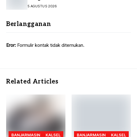
Pelayanan Investasi Kalsel
5 AGUSTUS 2026
Berlangganan
Eror:
Formulir kontak tidak ditemukan.
Related Articles
BANJARMASIN
KALSEL
BANJARMASIN
KALSEL