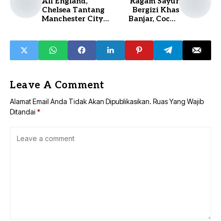
All England,
Ragam Sayur
Chelsea Tantang
Bergizi Khas
Manchester City
Banjar, Cocok
di Final Liga
Panganan
Champions
Berbuka Puasa.
Leave A Comment
Alamat Email Anda Tidak Akan Dipublikasikan.
Ruas Yang Wajib
Ditandai
*