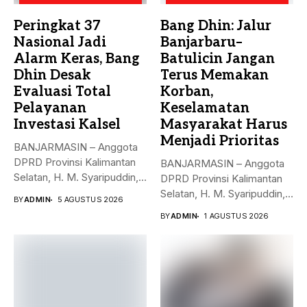
Peringkat 37
Bang Dhin: Jalur
Nasional Jadi
Banjarbaru–
Alarm Keras, Bang
Batulicin Jangan
Dhin Desak
Terus Memakan
Evaluasi Total
Korban,
Pelayanan
Keselamatan
Investasi Kalsel
Masyarakat Harus
Menjadi Prioritas
BANJARMASIN – Anggota
DPRD Provinsi Kalimantan
BANJARMASIN – Anggota
Selatan, H. M. Syaripuddin,
DPRD Provinsi Kalimantan
menyoroti rendahnya...
Selatan, H. M. Syaripuddin,
BY
ADMIN
5 AGUSTUS 2026
S.E., M.A.P.,...
BY
ADMIN
1 AGUSTUS 2026