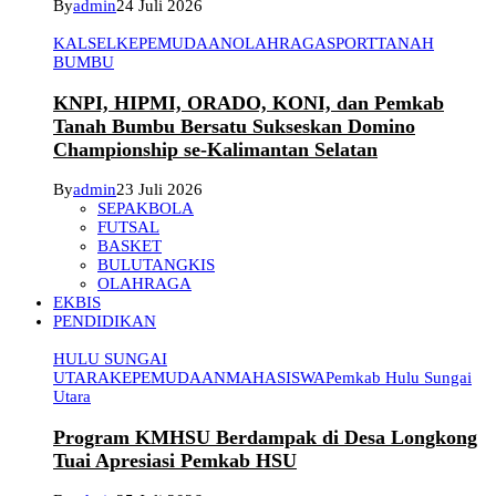
By
admin
24 Juli 2026
KALSEL
KEPEMUDAAN
OLAHRAGA
SPORT
TANAH
BUMBU
KNPI, HIPMI, ORADO, KONI, dan Pemkab
Tanah Bumbu Bersatu Sukseskan Domino
Championship se-Kalimantan Selatan
By
admin
23 Juli 2026
SEPAKBOLA
FUTSAL
BASKET
BULUTANGKIS
OLAHRAGA
EKBIS
PENDIDIKAN
HULU SUNGAI
UTARA
KEPEMUDAAN
MAHASISWA
Pemkab Hulu Sungai
Utara
Program KMHSU Berdampak di Desa Longkong
Tuai Apresiasi Pemkab HSU