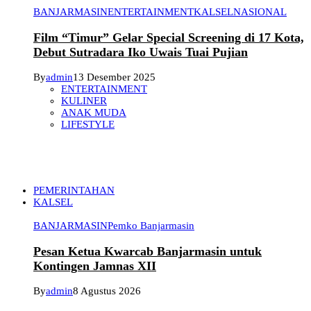
BANJARMASIN
ENTERTAINMENT
KALSEL
NASIONAL
Film “Timur” Gelar Special Screening di 17 Kota,
Debut Sutradara Iko Uwais Tuai Pujian
By
admin
13 Desember 2025
ENTERTAINMENT
KULINER
ANAK MUDA
LIFESTYLE
PEMERINTAHAN
KALSEL
BANJARMASIN
Pemko Banjarmasin
Pesan Ketua Kwarcab Banjarmasin untuk
Kontingen Jamnas XII
By
admin
8 Agustus 2026