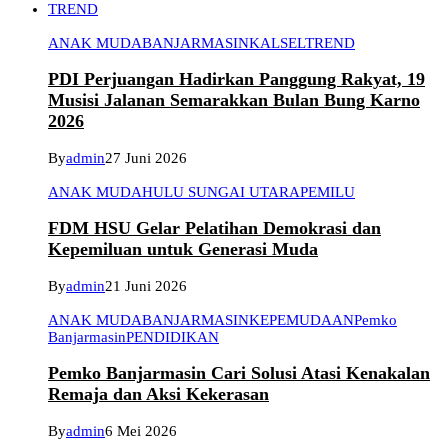
TREND
ANAK MUDA
BANJARMASIN
KALSEL
TREND
PDI Perjuangan Hadirkan Panggung Rakyat, 19
Musisi Jalanan Semarakkan Bulan Bung Karno
2026
By
admin
27 Juni 2026
ANAK MUDA
HULU SUNGAI UTARA
PEMILU
FDM HSU Gelar Pelatihan Demokrasi dan
Kepemiluan untuk Generasi Muda
By
admin
21 Juni 2026
ANAK MUDA
BANJARMASIN
KEPEMUDAAN
Pemko
Banjarmasin
PENDIDIKAN
Pemko Banjarmasin Cari Solusi Atasi Kenakalan
Remaja dan Aksi Kekerasan
By
admin
6 Mei 2026