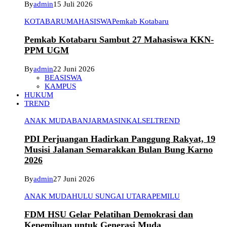
By
admin
15 Juli 2026
KOTABARU
MAHASISWA
Pemkab Kotabaru
Pemkab Kotabaru Sambut 27 Mahasiswa KKN-
PPM UGM
By
admin
22 Juni 2026
BEASISWA
KAMPUS
HUKUM
TREND
ANAK MUDA
BANJARMASIN
KALSEL
TREND
PDI Perjuangan Hadirkan Panggung Rakyat, 19
Musisi Jalanan Semarakkan Bulan Bung Karno
2026
By
admin
27 Juni 2026
ANAK MUDA
HULU SUNGAI UTARA
PEMILU
FDM HSU Gelar Pelatihan Demokrasi dan
Kepemiluan untuk Generasi Muda