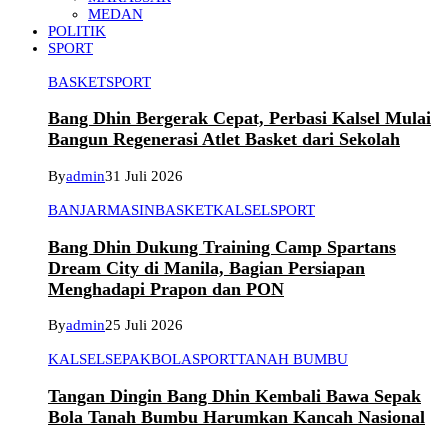
MEDAN
POLITIK
SPORT
BASKET
SPORT
Bang Dhin Bergerak Cepat, Perbasi Kalsel Mulai
Bangun Regenerasi Atlet Basket dari Sekolah
By
admin
31 Juli 2026
BANJARMASIN
BASKET
KALSEL
SPORT
Bang Dhin Dukung Training Camp Spartans
Dream City di Manila, Bagian Persiapan
Menghadapi Prapon dan PON
By
admin
25 Juli 2026
KALSEL
SEPAKBOLA
SPORT
TANAH BUMBU
Tangan Dingin Bang Dhin Kembali Bawa Sepak
Bola Tanah Bumbu Harumkan Kancah Nasional