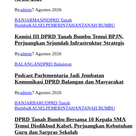
By
admin
7 Agustus 2026
BANJARMASIN
DPRD Tanah
Bumbu
KALSEL
PEMERINTAHAN
TANAH BUMBU
Komisi III DPRD Tanah Bumbu Temui BPJN,
Perjuangkan Sejumlah Infrastruktur Strategis
By
admin
7 Agustus 2026
BALANGAN
DPRD Balangan
Podcast Parlementaria Jadi Jembatan
Komunikasi DPRD Balangan dan Masyarakat
By
admin
7 Agustus 2026
BANJARBARU
DPRD Tanah
Bumbu
KALSEL
PEMERINTAHAN
TANAH BUMBU
DPRD Tanah Bumbu Bersama 10 Kepala SMA
Temui Disdikbud Kalsel, Perjuangkan Kebutuhan
Guru dan Sarpras Sekolah