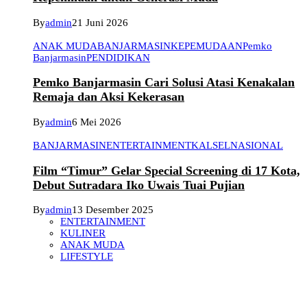
By
admin
21 Juni 2026
ANAK MUDA
BANJARMASIN
KEPEMUDAAN
Pemko
Banjarmasin
PENDIDIKAN
Pemko Banjarmasin Cari Solusi Atasi Kenakalan
Remaja dan Aksi Kekerasan
By
admin
6 Mei 2026
BANJARMASIN
ENTERTAINMENT
KALSEL
NASIONAL
Film “Timur” Gelar Special Screening di 17 Kota,
Debut Sutradara Iko Uwais Tuai Pujian
By
admin
13 Desember 2025
ENTERTAINMENT
KULINER
ANAK MUDA
LIFESTYLE