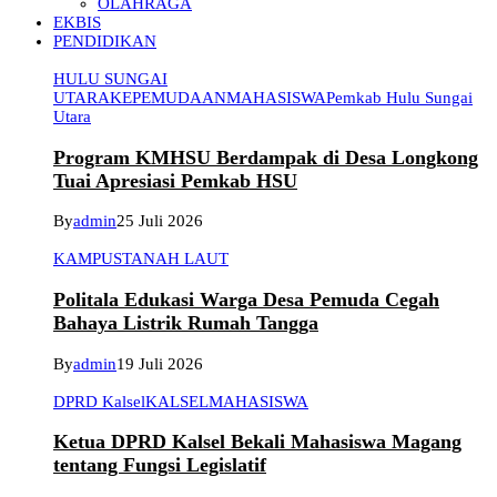
OLAHRAGA
EKBIS
PENDIDIKAN
HULU SUNGAI
UTARA
KEPEMUDAAN
MAHASISWA
Pemkab Hulu Sungai
Utara
Program KMHSU Berdampak di Desa Longkong
Tuai Apresiasi Pemkab HSU
By
admin
25 Juli 2026
KAMPUS
TANAH LAUT
Politala Edukasi Warga Desa Pemuda Cegah
Bahaya Listrik Rumah Tangga
By
admin
19 Juli 2026
DPRD Kalsel
KALSEL
MAHASISWA
Ketua DPRD Kalsel Bekali Mahasiswa Magang
tentang Fungsi Legislatif