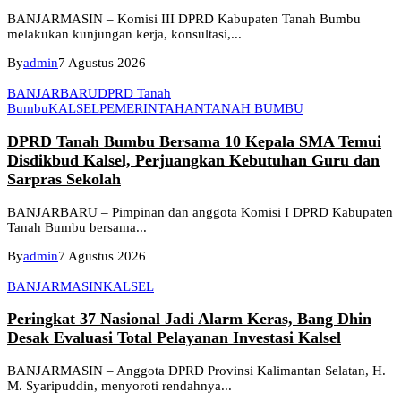
BANJARMASIN – Komisi III DPRD Kabupaten Tanah Bumbu
melakukan kunjungan kerja, konsultasi,...
By
admin
7 Agustus 2026
BANJARBARU
DPRD Tanah
Bumbu
KALSEL
PEMERINTAHAN
TANAH BUMBU
DPRD Tanah Bumbu Bersama 10 Kepala SMA Temui
Disdikbud Kalsel, Perjuangkan Kebutuhan Guru dan
Sarpras Sekolah
BANJARBARU – Pimpinan dan anggota Komisi I DPRD Kabupaten
Tanah Bumbu bersama...
By
admin
7 Agustus 2026
BANJARMASIN
KALSEL
Peringkat 37 Nasional Jadi Alarm Keras, Bang Dhin
Desak Evaluasi Total Pelayanan Investasi Kalsel
BANJARMASIN – Anggota DPRD Provinsi Kalimantan Selatan, H.
M. Syaripuddin, menyoroti rendahnya...