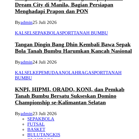
Dream City di Manila, Bagian Persiapan
Menghadapi Prapon dan PON
By
admin
25 Juli 2026
KALSEL
SEPAKBOLA
SPORT
TANAH BUMBU
Tangan Dingin Bang Dhin Kembali Bawa Sepak
Bola Tanah Bumbu Harumkan Kancah Nasional
By
admin
24 Juli 2026
KALSEL
KEPEMUDAAN
OLAHRAGA
SPORT
TANAH
BUMBU
KNPI, HIPMI, ORADO, KONI, dan Pemkab
Tanah Bumbu Bersatu Sukseskan Domino
Championship se-Kalimantan Selatan
By
admin
23 Juli 2026
SEPAKBOLA
FUTSAL
BASKET
BULUTANGKIS