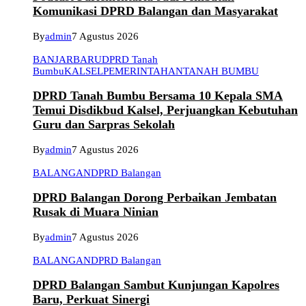
Komunikasi DPRD Balangan dan Masyarakat
By
admin
7 Agustus 2026
BANJARBARU
DPRD Tanah
Bumbu
KALSEL
PEMERINTAHAN
TANAH BUMBU
DPRD Tanah Bumbu Bersama 10 Kepala SMA
Temui Disdikbud Kalsel, Perjuangkan Kebutuhan
Guru dan Sarpras Sekolah
By
admin
7 Agustus 2026
BALANGAN
DPRD Balangan
DPRD Balangan Dorong Perbaikan Jembatan
Rusak di Muara Ninian
By
admin
7 Agustus 2026
BALANGAN
DPRD Balangan
DPRD Balangan Sambut Kunjungan Kapolres
Baru, Perkuat Sinergi