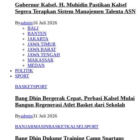
Gubernur Kalsel, H. Muhidin Pastikan Kalsel
Segera Terapkan Sistem Manajemen Talenta ASN
By
admin
16 Juli 2026
BALI
BANTEN
JAKARTA
JAWA TIMUR
JAWA BARAT
JAWA TENGAH
MAKASSAR
MEDAN
POLITIK
SPORT
BASKET
SPORT
Bang Dhin Bergerak Cepat, Perbasi Kalsel Mulai
Bangun Regenerasi Atlet Basket dari Sekolah
By
admin
31 Juli 2026
BANJARMASIN
BASKET
KALSEL
SPORT
Bang Dhin Dukung Training Camp Spartans