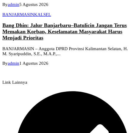
By
admin
5 Agustus 2026
BANJARMASIN
KALSEL
Bang Dhin: Jalur Banjarbaru–Batulicin Jangan Terus
Memakan Korban, Keselamatan Masyarakat Harus
Menjadi Prioritas
BANJARMASIN – Anggota DPRD Provinsi Kalimantan Selatan, H.
M. Syaripuddin, S.E., M.A.P.,...
By
admin
1 Agustus 2026
Link Lainnya