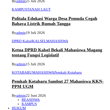
By
admin
25 Juli 2026
KAMPUS
TANAH LAUT
Politala Edukasi Warga Desa Pemuda Cegah
Bahaya Listrik Rumah Tangga
By
admin
19 Juli 2026
DPRD Kalsel
KALSEL
MAHASISWA
Ketua DPRD Kalsel Bekali Mahasiswa Magang
tentang Fungsi Legislatif
By
admin
15 Juli 2026
KOTABARU
MAHASISWA
Pemkab Kotabaru
Pemkab Kotabaru Sambut 27 Mahasiswa KKN-
PPM UGM
By
admin
22 Juni 2026
BEASISWA
KAMPUS
HUKUM