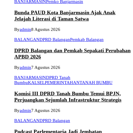
BANJARMASIN
Pemko Banjarmasin
Bunda PAUD Kota Banjarmasin Ajak Anak
Jelajah Literasi di Taman Satwa
By
admin
8 Agustus 2026
BALANGAN
DPRD Balangan
Pemkab Balangan
DPRD Balangan dan Pemkab Sepakati Perubahan
APBD 2026
By
admin
7 Agustus 2026
BANJARMASIN
DPRD Tanah
Bumbu
KALSEL
PEMERINTAHAN
TANAH BUMBU
Komisi III DPRD Tanah Bumbu Temui BPJN,
Perjuangkan Sejumlah Infrastruktur Strategis
By
admin
7 Agustus 2026
BALANGAN
DPRD Balangan
Podcast Parlementaria Jadi Jembatan