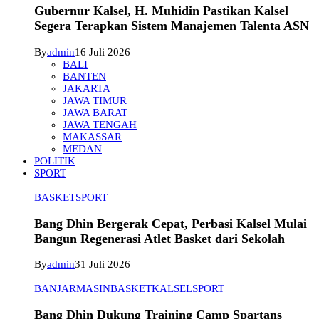
Gubernur Kalsel, H. Muhidin Pastikan Kalsel
Segera Terapkan Sistem Manajemen Talenta ASN
By
admin
16 Juli 2026
BALI
BANTEN
JAKARTA
JAWA TIMUR
JAWA BARAT
JAWA TENGAH
MAKASSAR
MEDAN
POLITIK
SPORT
BASKET
SPORT
Bang Dhin Bergerak Cepat, Perbasi Kalsel Mulai
Bangun Regenerasi Atlet Basket dari Sekolah
By
admin
31 Juli 2026
BANJARMASIN
BASKET
KALSEL
SPORT
Bang Dhin Dukung Training Camp Spartans