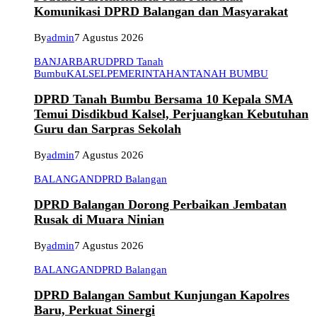
Komunikasi DPRD Balangan dan Masyarakat
By
admin
7 Agustus 2026
BANJARBARU
DPRD Tanah
Bumbu
KALSEL
PEMERINTAHAN
TANAH BUMBU
DPRD Tanah Bumbu Bersama 10 Kepala SMA
Temui Disdikbud Kalsel, Perjuangkan Kebutuhan
Guru dan Sarpras Sekolah
By
admin
7 Agustus 2026
BALANGAN
DPRD Balangan
DPRD Balangan Dorong Perbaikan Jembatan
Rusak di Muara Ninian
By
admin
7 Agustus 2026
BALANGAN
DPRD Balangan
DPRD Balangan Sambut Kunjungan Kapolres
Baru, Perkuat Sinergi