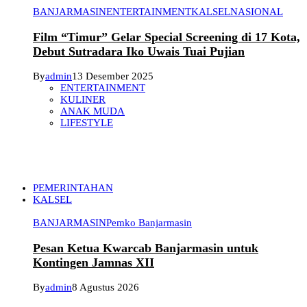
BANJARMASIN
ENTERTAINMENT
KALSEL
NASIONAL
Film “Timur” Gelar Special Screening di 17 Kota,
Debut Sutradara Iko Uwais Tuai Pujian
By
admin
13 Desember 2025
ENTERTAINMENT
KULINER
ANAK MUDA
LIFESTYLE
PEMERINTAHAN
KALSEL
BANJARMASIN
Pemko Banjarmasin
Pesan Ketua Kwarcab Banjarmasin untuk
Kontingen Jamnas XII
By
admin
8 Agustus 2026