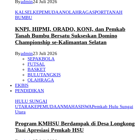
By
admin
24 Juli 2026
KALSEL
KEPEMUDAAN
OLAHRAGA
SPORT
TANAH
BUMBU
KNPI, HIPMI, ORADO, KONI, dan Pemkab
Tanah Bumbu Bersatu Sukseskan Domino
Championship se-Kalimantan Selatan
By
admin
23 Juli 2026
SEPAKBOLA
FUTSAL
BASKET
BULUTANGKIS
OLAHRAGA
EKBIS
PENDIDIKAN
HULU SUNGAI
UTARA
KEPEMUDAAN
MAHASISWA
Pemkab Hulu Sungai
Utara
Program KMHSU Berdampak di Desa Longkong
Tuai Apresiasi Pemkab HSU