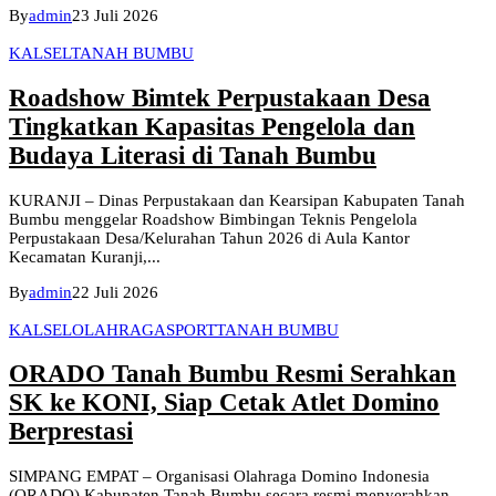
By
admin
23 Juli 2026
KALSEL
TANAH BUMBU
Roadshow Bimtek Perpustakaan Desa
Tingkatkan Kapasitas Pengelola dan
Budaya Literasi di Tanah Bumbu
KURANJI – Dinas Perpustakaan dan Kearsipan Kabupaten Tanah
Bumbu menggelar Roadshow Bimbingan Teknis Pengelola
Perpustakaan Desa/Kelurahan Tahun 2026 di Aula Kantor
Kecamatan Kuranji,...
By
admin
22 Juli 2026
KALSEL
OLAHRAGA
SPORT
TANAH BUMBU
ORADO Tanah Bumbu Resmi Serahkan
SK ke KONI, Siap Cetak Atlet Domino
Berprestasi
SIMPANG EMPAT – Organisasi Olahraga Domino Indonesia
(ORADO) Kabupaten Tanah Bumbu secara resmi menyerahkan