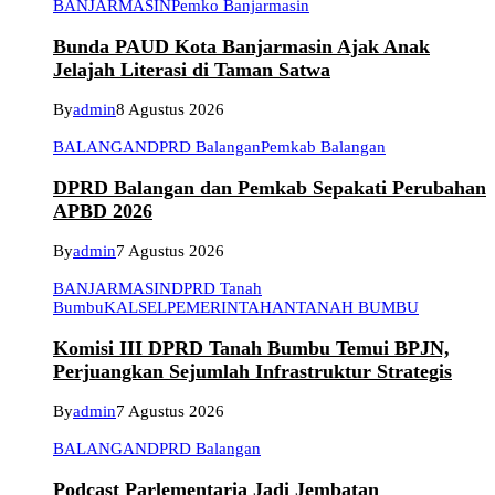
BANJARMASIN
Pemko Banjarmasin
Bunda PAUD Kota Banjarmasin Ajak Anak
Jelajah Literasi di Taman Satwa
By
admin
8 Agustus 2026
BALANGAN
DPRD Balangan
Pemkab Balangan
DPRD Balangan dan Pemkab Sepakati Perubahan
APBD 2026
By
admin
7 Agustus 2026
BANJARMASIN
DPRD Tanah
Bumbu
KALSEL
PEMERINTAHAN
TANAH BUMBU
Komisi III DPRD Tanah Bumbu Temui BPJN,
Perjuangkan Sejumlah Infrastruktur Strategis
By
admin
7 Agustus 2026
BALANGAN
DPRD Balangan
Podcast Parlementaria Jadi Jembatan