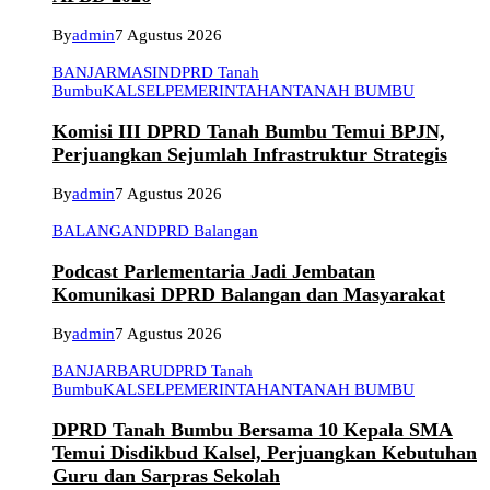
By
admin
7 Agustus 2026
BANJARMASIN
DPRD Tanah
Bumbu
KALSEL
PEMERINTAHAN
TANAH BUMBU
Komisi III DPRD Tanah Bumbu Temui BPJN,
Perjuangkan Sejumlah Infrastruktur Strategis
By
admin
7 Agustus 2026
BALANGAN
DPRD Balangan
Podcast Parlementaria Jadi Jembatan
Komunikasi DPRD Balangan dan Masyarakat
By
admin
7 Agustus 2026
BANJARBARU
DPRD Tanah
Bumbu
KALSEL
PEMERINTAHAN
TANAH BUMBU
DPRD Tanah Bumbu Bersama 10 Kepala SMA
Temui Disdikbud Kalsel, Perjuangkan Kebutuhan
Guru dan Sarpras Sekolah