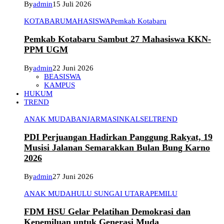
By
admin
15 Juli 2026
KOTABARU
MAHASISWA
Pemkab Kotabaru
Pemkab Kotabaru Sambut 27 Mahasiswa KKN-
PPM UGM
By
admin
22 Juni 2026
BEASISWA
KAMPUS
HUKUM
TREND
ANAK MUDA
BANJARMASIN
KALSEL
TREND
PDI Perjuangan Hadirkan Panggung Rakyat, 19
Musisi Jalanan Semarakkan Bulan Bung Karno
2026
By
admin
27 Juni 2026
ANAK MUDA
HULU SUNGAI UTARA
PEMILU
FDM HSU Gelar Pelatihan Demokrasi dan
Kepemiluan untuk Generasi Muda