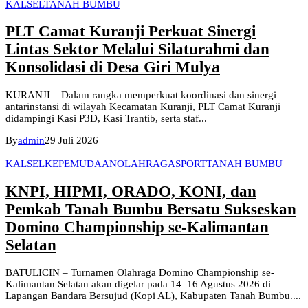
KALSEL
TANAH BUMBU
PLT Camat Kuranji Perkuat Sinergi
Lintas Sektor Melalui Silaturahmi dan
Konsolidasi di Desa Giri Mulya
KURANJI – Dalam rangka memperkuat koordinasi dan sinergi
antarinstansi di wilayah Kecamatan Kuranji, PLT Camat Kuranji
didampingi Kasi P3D, Kasi Trantib, serta staf...
By
admin
29 Juli 2026
KALSEL
KEPEMUDAAN
OLAHRAGA
SPORT
TANAH BUMBU
KNPI, HIPMI, ORADO, KONI, dan
Pemkab Tanah Bumbu Bersatu Sukseskan
Domino Championship se-Kalimantan
Selatan
BATULICIN – Turnamen Olahraga Domino Championship se-
Kalimantan Selatan akan digelar pada 14–16 Agustus 2026 di
Lapangan Bandara Bersujud (Kopi AL), Kabupaten Tanah Bumbu....