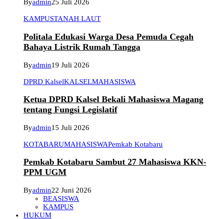
By
admin
25 Juli 2026
KAMPUS
TANAH LAUT
Politala Edukasi Warga Desa Pemuda Cegah
Bahaya Listrik Rumah Tangga
By
admin
19 Juli 2026
DPRD Kalsel
KALSEL
MAHASISWA
Ketua DPRD Kalsel Bekali Mahasiswa Magang
tentang Fungsi Legislatif
By
admin
15 Juli 2026
KOTABARU
MAHASISWA
Pemkab Kotabaru
Pemkab Kotabaru Sambut 27 Mahasiswa KKN-
PPM UGM
By
admin
22 Juni 2026
BEASISWA
KAMPUS
HUKUM