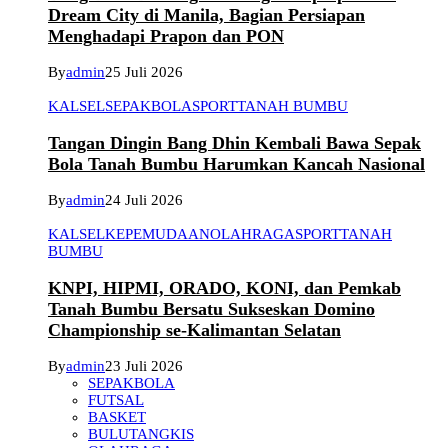
Dream City di Manila, Bagian Persiapan
Menghadapi Prapon dan PON
By
admin
25 Juli 2026
KALSEL
SEPAKBOLA
SPORT
TANAH BUMBU
Tangan Dingin Bang Dhin Kembali Bawa Sepak
Bola Tanah Bumbu Harumkan Kancah Nasional
By
admin
24 Juli 2026
KALSEL
KEPEMUDAAN
OLAHRAGA
SPORT
TANAH
BUMBU
KNPI, HIPMI, ORADO, KONI, dan Pemkab
Tanah Bumbu Bersatu Sukseskan Domino
Championship se-Kalimantan Selatan
By
admin
23 Juli 2026
SEPAKBOLA
FUTSAL
BASKET
BULUTANGKIS