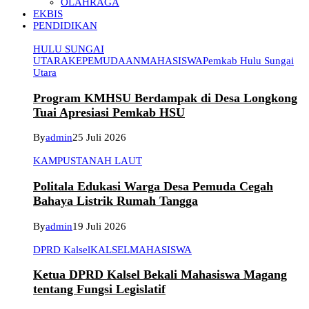
OLAHRAGA
EKBIS
PENDIDIKAN
HULU SUNGAI
UTARA
KEPEMUDAAN
MAHASISWA
Pemkab Hulu Sungai
Utara
Program KMHSU Berdampak di Desa Longkong
Tuai Apresiasi Pemkab HSU
By
admin
25 Juli 2026
KAMPUS
TANAH LAUT
Politala Edukasi Warga Desa Pemuda Cegah
Bahaya Listrik Rumah Tangga
By
admin
19 Juli 2026
DPRD Kalsel
KALSEL
MAHASISWA
Ketua DPRD Kalsel Bekali Mahasiswa Magang
tentang Fungsi Legislatif