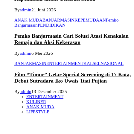
By
admin
21 Juni 2026
ANAK MUDA
BANJARMASIN
KEPEMUDAAN
Pemko
Banjarmasin
PENDIDIKAN
Pemko Banjarmasin Cari Solusi Atasi Kenakalan
Remaja dan Aksi Kekerasan
By
admin
6 Mei 2026
BANJARMASIN
ENTERTAINMENT
KALSEL
NASIONAL
Film “Timur” Gelar Special Screening di 17 Kota,
Debut Sutradara Iko Uwais Tuai Pujian
By
admin
13 Desember 2025
ENTERTAINMENT
KULINER
ANAK MUDA
LIFESTYLE