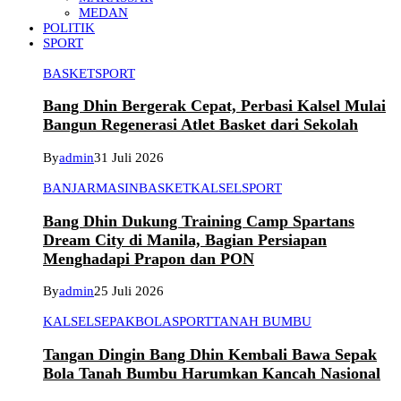
MEDAN
POLITIK
SPORT
BASKET
SPORT
Bang Dhin Bergerak Cepat, Perbasi Kalsel Mulai
Bangun Regenerasi Atlet Basket dari Sekolah
By
admin
31 Juli 2026
BANJARMASIN
BASKET
KALSEL
SPORT
Bang Dhin Dukung Training Camp Spartans
Dream City di Manila, Bagian Persiapan
Menghadapi Prapon dan PON
By
admin
25 Juli 2026
KALSEL
SEPAKBOLA
SPORT
TANAH BUMBU
Tangan Dingin Bang Dhin Kembali Bawa Sepak
Bola Tanah Bumbu Harumkan Kancah Nasional