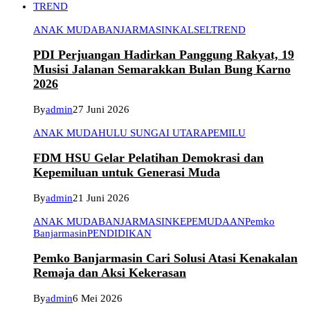
TREND
ANAK MUDA
BANJARMASIN
KALSEL
TREND
PDI Perjuangan Hadirkan Panggung Rakyat, 19
Musisi Jalanan Semarakkan Bulan Bung Karno
2026
By
admin
27 Juni 2026
ANAK MUDA
HULU SUNGAI UTARA
PEMILU
FDM HSU Gelar Pelatihan Demokrasi dan
Kepemiluan untuk Generasi Muda
By
admin
21 Juni 2026
ANAK MUDA
BANJARMASIN
KEPEMUDAAN
Pemko
Banjarmasin
PENDIDIKAN
Pemko Banjarmasin Cari Solusi Atasi Kenakalan
Remaja dan Aksi Kekerasan
By
admin
6 Mei 2026