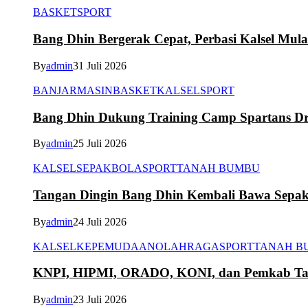
BASKET
SPORT
Bang Dhin Bergerak Cepat, Perbasi Kalsel Mula
By
admin
31 Juli 2026
BANJARMASIN
BASKET
KALSEL
SPORT
Bang Dhin Dukung Training Camp Spartans Dr
By
admin
25 Juli 2026
KALSEL
SEPAKBOLA
SPORT
TANAH BUMBU
Tangan Dingin Bang Dhin Kembali Bawa Sepa
By
admin
24 Juli 2026
KALSEL
KEPEMUDAAN
OLAHRAGA
SPORT
TANAH B
KNPI, HIPMI, ORADO, KONI, dan Pemkab Tana
By
admin
23 Juli 2026