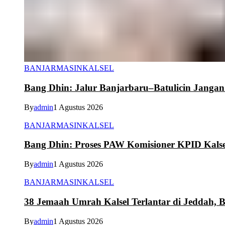
BANJARMASIN
KALSEL
Bang Dhin: Jalur Banjarbaru–Batulicin Janga
By
admin
1 Agustus 2026
BANJARMASIN
KALSEL
Bang Dhin: Proses PAW Komisioner KPID Kalse
By
admin
1 Agustus 2026
BANJARMASIN
KALSEL
38 Jemaah Umrah Kalsel Terlantar di Jeddah, 
By
admin
1 Agustus 2026