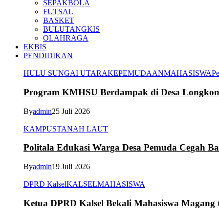
SEPAKBOLA
FUTSAL
BASKET
BULUTANGKIS
OLAHRAGA
EKBIS
PENDIDIKAN
HULU SUNGAI UTARA
KEPEMUDAAN
MAHASISWA
Pe
Program KMHSU Berdampak di Desa Longkong
By
admin
25 Juli 2026
KAMPUS
TANAH LAUT
Politala Edukasi Warga Desa Pemuda Cegah B
By
admin
19 Juli 2026
DPRD Kalsel
KALSEL
MAHASISWA
Ketua DPRD Kalsel Bekali Mahasiswa Magang te