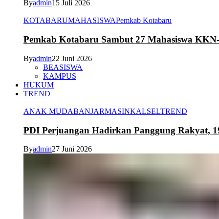
By
admin
15 Juli 2026
KOTABARU
MAHASISWA
Pemkab Kotabaru
Pemkab Kotabaru Sambut 27 Mahasiswa K
By
admin
22 Juni 2026
BEASISWA
KAMPUS
HUKUM
TREND
ANAK MUDA
BANJARMASIN
KALSEL
TREND
PDI Perjuangan Hadirkan Panggung Rakyat, 1
By
admin
27 Juni 2026