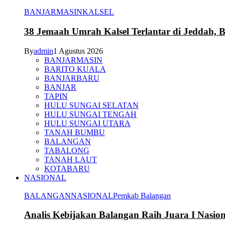
BANJARMASIN
KALSEL
38 Jemaah Umrah Kalsel Terlantar di Jeddah, 
By
admin
1 Agustus 2026
BANJARMASIN
BARITO KUALA
BANJARBARU
BANJAR
TAPIN
HULU SUNGAI SELATAN
HULU SUNGAI TENGAH
HULU SUNGAI UTARA
TANAH BUMBU
BALANGAN
TABALONG
TANAH LAUT
KOTABARU
NASIONAL
BALANGAN
NASIONAL
Pemkab Balangan
Analis Kebijakan Balangan Raih Juara I Nasi