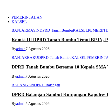
PEMERINTAHAN
KALSEL
BANJARMASIN
DPRD Tanah Bumbu
KALSEL
PEMERIN
Komisi III DPRD Tanah Bumbu Temui BPJN, Per
By
admin
7 Agustus 2026
BANJARBARU
DPRD Tanah Bumbu
KALSEL
PEMERINT
DPRD Tanah Bumbu Bersama 10 Kepala SMA Te
By
admin
7 Agustus 2026
BALANGAN
DPRD Balangan
DPRD Balangan Sambut Kunjungan Kapolres Ba
By
admin
5 Agustus 2026