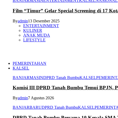
BANJARMASIN
ENTERTAINMENT
KALSEL
NASIONAL
Film “Timur” Gelar Special Screening di 17 Kot
By
admin
13 Desember 2025
ENTERTAINMENT
KULINER
ANAK MUDA
LIFESTYLE
PEMERINTAHAN
KALSEL
BANJARMASIN
DPRD Tanah Bumbu
KALSEL
PEMERIN
Komisi III DPRD Tanah Bumbu Temui BPJN, Per
By
admin
7 Agustus 2026
BANJARBARU
DPRD Tanah Bumbu
KALSEL
PEMERINT
DPRD Tanah Bumbu Bersama 10 Kepala SMA Te