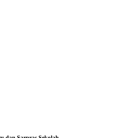
u dan Sarpras Sekolah