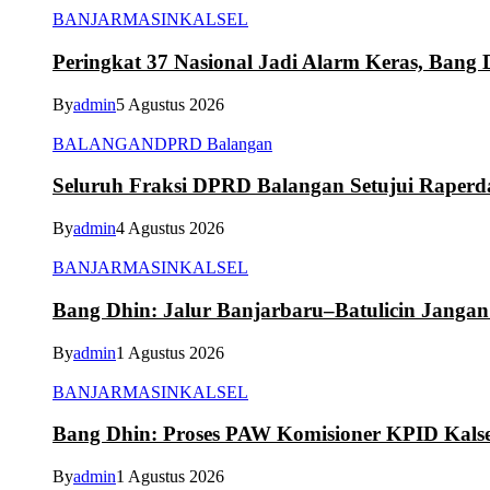
BANJARMASIN
KALSEL
Peringkat 37 Nasional Jadi Alarm Keras, Bang D
By
admin
5 Agustus 2026
BALANGAN
DPRD Balangan
Seluruh Fraksi DPRD Balangan Setujui Raper
By
admin
4 Agustus 2026
BANJARMASIN
KALSEL
Bang Dhin: Jalur Banjarbaru–Batulicin Janga
By
admin
1 Agustus 2026
BANJARMASIN
KALSEL
Bang Dhin: Proses PAW Komisioner KPID Kalse
By
admin
1 Agustus 2026