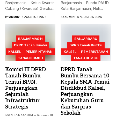
Banjarmasin – Ketua Kwartir
Banjarmasin – Bunda PAUD
Cabang (Kwarcab) Gerakan
Kota Banjarmasin, Neli
Pramuka Kota Banjarmasin,
Listriani, mengajak anak-
BY
ADMIN
8 AGUSTUS 2026
BY
ADMIN
8 AGUSTUS 2026
Neli...
anak mengenal...
BANJARMASIN
BANJARBARU
DPRD Tanah Bumbu
DPRD Tanah Bumbu
KALSEL
PEMERINTAHAN
KALSEL
PEMERINTAHAN
TANAH BUMBU
TANAH BUMBU
Komisi III DPRD
DPRD Tanah
Tanah Bumbu
Bumbu Bersama 10
Temui BPJN,
Kepala SMA Temui
Perjuangkan
Disdikbud Kalsel,
Sejumlah
Perjuangkan
Infrastruktur
Kebutuhan Guru
Strategis
dan Sarpras
Sekolah
BANJARMASIN – Komisi III