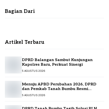
Bagian Dari
Artikel Terbaru
DPRD Balangan Sambut Kunjungan
Kapolres Baru, Perkuat Sinergi
5 AGUSTUS 2026
Menuju APBD Perubahan 2026, DPRD
dan Pemkab Tanah Bumbu Resmi
Sepakati KUA-PPAS
5 AGUSTUS 2026
DPRD Tanah Bumbu Tagih Solusi PLN