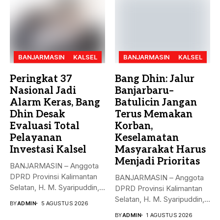
BANJARMASIN
KALSEL
BANJARMASIN
KALSEL
Peringkat 37
Bang Dhin: Jalur
Nasional Jadi
Banjarbaru–
Alarm Keras, Bang
Batulicin Jangan
Dhin Desak
Terus Memakan
Evaluasi Total
Korban,
Pelayanan
Keselamatan
Investasi Kalsel
Masyarakat Harus
Menjadi Prioritas
BANJARMASIN – Anggota
DPRD Provinsi Kalimantan
BANJARMASIN – Anggota
Selatan, H. M. Syaripuddin,
DPRD Provinsi Kalimantan
menyoroti rendahnya...
Selatan, H. M. Syaripuddin,
BY
ADMIN
5 AGUSTUS 2026
S.E., M.A.P.,...
BY
ADMIN
1 AGUSTUS 2026