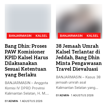
BANJARMASIN
KALSEL
BANJARMASIN
KALSEL
Bang Dhin: Proses
38 Jemaah Umrah
PAW Komisioner
Kalsel Terlantar di
KPID Kalsel Harus
Jeddah, Bang Dhin
Dilaksanakan
Minta Pengawasan
Sesuai Ketentuan
Travel Dievaluasi
yang Berlaku
BANJARMASIN – Kasus 38
jemaah umrah asal
BANJARMASIN – Anggota
Kalimantan Selatan yang
Komisi IV DPRD Provinsi
sempat terlantar...
Kalimantan Selatan, H. M.
BY
ADMIN
1 AGUSTUS 2026
Syaripuddin,...
BY
ADMIN
1 AGUSTUS 2026