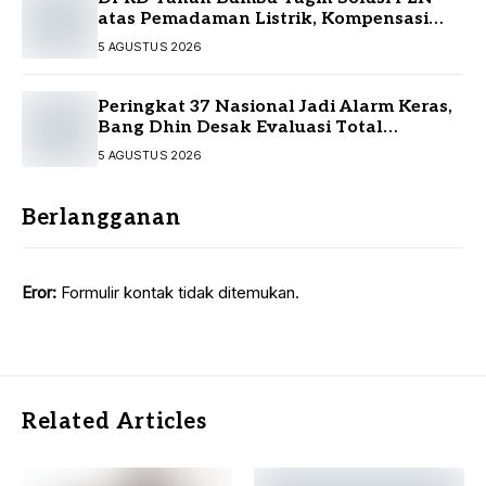
atas Pemadaman Listrik, Kompensasi
Pelanggan Belum Diputuskan
5 AGUSTUS 2026
Peringkat 37 Nasional Jadi Alarm Keras,
Bang Dhin Desak Evaluasi Total
Pelayanan Investasi Kalsel
5 AGUSTUS 2026
Berlangganan
Eror:
Formulir kontak tidak ditemukan.
Related Articles