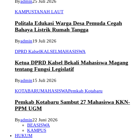
By
admin
25 Juli 2026
KAMPUS
TANAH LAUT
Politala Edukasi Warga Desa Pemuda Cegah
Bahaya Listrik Rumah Tangga
By
admin
19 Juli 2026
DPRD Kalsel
KALSEL
MAHASISWA
Ketua DPRD Kalsel Bekali Mahasiswa Magang
tentang Fungsi Legislatif
By
admin
15 Juli 2026
KOTABARU
MAHASISWA
Pemkab Kotabaru
Pemkab Kotabaru Sambut 27 Mahasiswa KKN-
PPM UGM
By
admin
22 Juni 2026
BEASISWA
KAMPUS
HUKUM