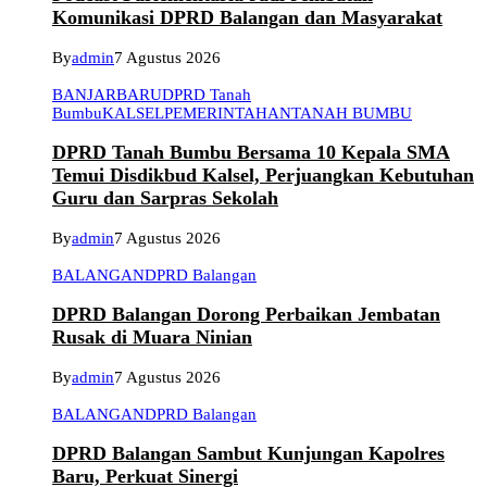
Komunikasi DPRD Balangan dan Masyarakat
By
admin
7 Agustus 2026
BANJARBARU
DPRD Tanah
Bumbu
KALSEL
PEMERINTAHAN
TANAH BUMBU
DPRD Tanah Bumbu Bersama 10 Kepala SMA
Temui Disdikbud Kalsel, Perjuangkan Kebutuhan
Guru dan Sarpras Sekolah
By
admin
7 Agustus 2026
BALANGAN
DPRD Balangan
DPRD Balangan Dorong Perbaikan Jembatan
Rusak di Muara Ninian
By
admin
7 Agustus 2026
BALANGAN
DPRD Balangan
DPRD Balangan Sambut Kunjungan Kapolres
Baru, Perkuat Sinergi