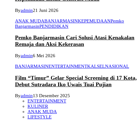
By
admin
21 Juni 2026
ANAK MUDA
BANJARMASIN
KEPEMUDAAN
Pemko
Banjarmasin
PENDIDIKAN
Pemko Banjarmasin Cari Solusi Atasi Kenakalan
Remaja dan Aksi Kekerasan
By
admin
6 Mei 2026
BANJARMASIN
ENTERTAINMENT
KALSEL
NASIONAL
Film “Timur” Gelar Special Screening di 17 Kota,
Debut Sutradara Iko Uwais Tuai Pujian
By
admin
13 Desember 2025
ENTERTAINMENT
KULINER
ANAK MUDA
LIFESTYLE