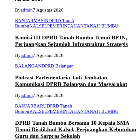
By
admin
7 Agustus 2026
BANJARMASIN
DPRD Tanah
Bumbu
KALSEL
PEMERINTAHAN
TANAH BUMBU
Komisi III DPRD Tanah Bumbu Temui BPJN,
Perjuangkan Sejumlah Infrastruktur Strategis
By
admin
7 Agustus 2026
BALANGAN
DPRD Balangan
Podcast Parlementaria Jadi Jembatan
Komunikasi DPRD Balangan dan Masyarakat
By
admin
7 Agustus 2026
BANJARBARU
DPRD Tanah
Bumbu
KALSEL
PEMERINTAHAN
TANAH BUMBU
DPRD Tanah Bumbu Bersama 10 Kepala SMA
Temui Disdikbud Kalsel, Perjuangkan Kebutuhan
Guru dan Sarpras Sekolah