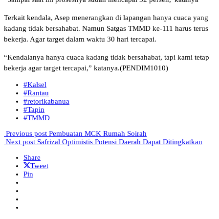
Terkait kendala, Asep menerangkan di lapangan hanya cuaca yang
kadang tidak bersahabat. Namun Satgas TMMD ke-111 harus terus
bekerja. Agar target dalam waktu 30 hari tercapai.
“Kendalanya hanya cuaca kadang tidak bersahabat, tapi kami tetap
bekerja agar target tercapai,” katanya.(PENDIM1010)
#Kalsel
#Rantau
#retorikabanua
#Tapin
#TMMD
Previous post
Pembuatan MCK Rumah Soirah
Next post
Safrizal Optimistis Potensi Daerah Dapat Ditingkatkan
Share
Tweet
Pin