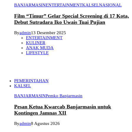
BANJARMASIN
ENTERTAINMENT
KALSEL
NASIONAL
Film “Timur” Gelar Special Screening di 17 Kota,
Debut Sutradara Iko Uwais Tuai Pujian
By
admin
13 Desember 2025
ENTERTAINMENT
KULINER
ANAK MUDA
LIFESTYLE
PEMERINTAHAN
KALSEL
BANJARMASIN
Pemko Banjarmasin
Pesan Ketua Kwarcab Banjarmasin untuk
Kontingen Jamnas XII
By
admin
8 Agustus 2026