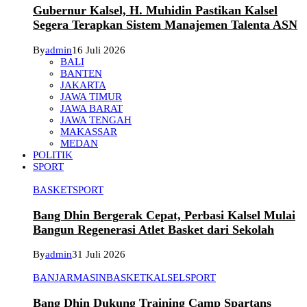
Gubernur Kalsel, H. Muhidin Pastikan Kalsel
Segera Terapkan Sistem Manajemen Talenta ASN
By
admin
16 Juli 2026
BALI
BANTEN
JAKARTA
JAWA TIMUR
JAWA BARAT
JAWA TENGAH
MAKASSAR
MEDAN
POLITIK
SPORT
BASKET
SPORT
Bang Dhin Bergerak Cepat, Perbasi Kalsel Mulai
Bangun Regenerasi Atlet Basket dari Sekolah
By
admin
31 Juli 2026
BANJARMASIN
BASKET
KALSEL
SPORT
Bang Dhin Dukung Training Camp Spartans