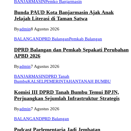
BANJARMASIN
Pemko Banjarmasin
Bunda PAUD Kota Banjarmasin Ajak Anak
Jelajah Literasi di Taman Satwa
By
admin
8 Agustus 2026
BALANGAN
DPRD Balangan
Pemkab Balangan
DPRD Balangan dan Pemkab Sepakati Perubahan
APBD 2026
By
admin
7 Agustus 2026
BANJARMASIN
DPRD Tanah
Bumbu
KALSEL
PEMERINTAHAN
TANAH BUMBU
Komisi III DPRD Tanah Bumbu Temui BPJN,
Perjuangkan Sejumlah Infrastruktur Strategis
By
admin
7 Agustus 2026
BALANGAN
DPRD Balangan
Podcast Parlementaria Jadi Jembatan