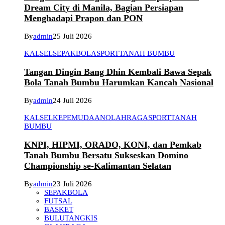
Dream City di Manila, Bagian Persiapan
Menghadapi Prapon dan PON
By
admin
25 Juli 2026
KALSEL
SEPAKBOLA
SPORT
TANAH BUMBU
Tangan Dingin Bang Dhin Kembali Bawa Sepak
Bola Tanah Bumbu Harumkan Kancah Nasional
By
admin
24 Juli 2026
KALSEL
KEPEMUDAAN
OLAHRAGA
SPORT
TANAH
BUMBU
KNPI, HIPMI, ORADO, KONI, dan Pemkab
Tanah Bumbu Bersatu Sukseskan Domino
Championship se-Kalimantan Selatan
By
admin
23 Juli 2026
SEPAKBOLA
FUTSAL
BASKET
BULUTANGKIS