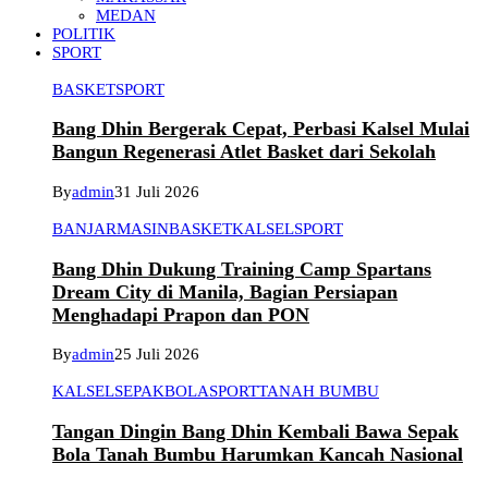
MEDAN
POLITIK
SPORT
BASKET
SPORT
Bang Dhin Bergerak Cepat, Perbasi Kalsel Mulai
Bangun Regenerasi Atlet Basket dari Sekolah
By
admin
31 Juli 2026
BANJARMASIN
BASKET
KALSEL
SPORT
Bang Dhin Dukung Training Camp Spartans
Dream City di Manila, Bagian Persiapan
Menghadapi Prapon dan PON
By
admin
25 Juli 2026
KALSEL
SEPAKBOLA
SPORT
TANAH BUMBU
Tangan Dingin Bang Dhin Kembali Bawa Sepak
Bola Tanah Bumbu Harumkan Kancah Nasional