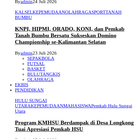
By
admin
24 Juli 2026
KALSEL
KEPEMUDAAN
OLAHRAGA
SPORT
TANAH
BUMBU
KNPI, HIPMI, ORADO, KONI, dan Pemkab
Tanah Bumbu Bersatu Sukseskan Domino
Championship se-Kalimantan Selatan
By
admin
23 Juli 2026
SEPAKBOLA
FUTSAL
BASKET
BULUTANGKIS
OLAHRAGA
EKBIS
PENDIDIKAN
HULU SUNGAI
UTARA
KEPEMUDAAN
MAHASISWA
Pemkab Hulu Sungai
Utara
Program KMHSU Berdampak di Desa Longkong
Tuai Apresiasi Pemkab HSU