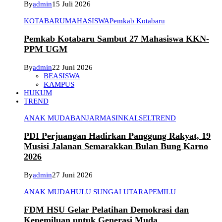
By
admin
15 Juli 2026
KOTABARU
MAHASISWA
Pemkab Kotabaru
Pemkab Kotabaru Sambut 27 Mahasiswa KKN-
PPM UGM
By
admin
22 Juni 2026
BEASISWA
KAMPUS
HUKUM
TREND
ANAK MUDA
BANJARMASIN
KALSEL
TREND
PDI Perjuangan Hadirkan Panggung Rakyat, 19
Musisi Jalanan Semarakkan Bulan Bung Karno
2026
By
admin
27 Juni 2026
ANAK MUDA
HULU SUNGAI UTARA
PEMILU
FDM HSU Gelar Pelatihan Demokrasi dan
Kepemiluan untuk Generasi Muda