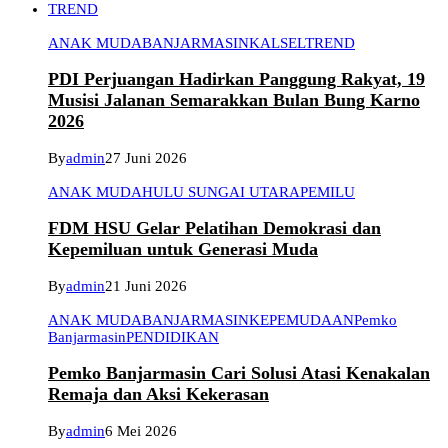
TREND
ANAK MUDA
BANJARMASIN
KALSEL
TREND
PDI Perjuangan Hadirkan Panggung Rakyat, 19
Musisi Jalanan Semarakkan Bulan Bung Karno
2026
By
admin
27 Juni 2026
ANAK MUDA
HULU SUNGAI UTARA
PEMILU
FDM HSU Gelar Pelatihan Demokrasi dan
Kepemiluan untuk Generasi Muda
By
admin
21 Juni 2026
ANAK MUDA
BANJARMASIN
KEPEMUDAAN
Pemko
Banjarmasin
PENDIDIKAN
Pemko Banjarmasin Cari Solusi Atasi Kenakalan
Remaja dan Aksi Kekerasan
By
admin
6 Mei 2026