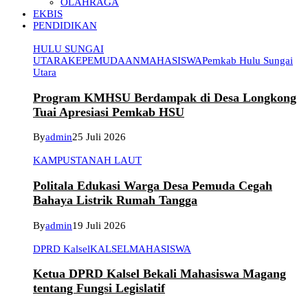
OLAHRAGA
EKBIS
PENDIDIKAN
HULU SUNGAI
UTARA
KEPEMUDAAN
MAHASISWA
Pemkab Hulu Sungai
Utara
Program KMHSU Berdampak di Desa Longkong
Tuai Apresiasi Pemkab HSU
By
admin
25 Juli 2026
KAMPUS
TANAH LAUT
Politala Edukasi Warga Desa Pemuda Cegah
Bahaya Listrik Rumah Tangga
By
admin
19 Juli 2026
DPRD Kalsel
KALSEL
MAHASISWA
Ketua DPRD Kalsel Bekali Mahasiswa Magang
tentang Fungsi Legislatif