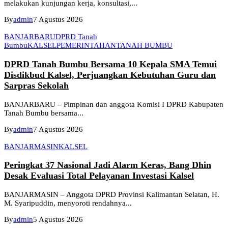
melakukan kunjungan kerja, konsultasi,...
By
admin
7 Agustus 2026
BANJARBARU
DPRD Tanah
Bumbu
KALSEL
PEMERINTAHAN
TANAH BUMBU
DPRD Tanah Bumbu Bersama 10 Kepala SMA Temui
Disdikbud Kalsel, Perjuangkan Kebutuhan Guru dan
Sarpras Sekolah
BANJARBARU – Pimpinan dan anggota Komisi I DPRD Kabupaten
Tanah Bumbu bersama...
By
admin
7 Agustus 2026
BANJARMASIN
KALSEL
Peringkat 37 Nasional Jadi Alarm Keras, Bang Dhin
Desak Evaluasi Total Pelayanan Investasi Kalsel
BANJARMASIN – Anggota DPRD Provinsi Kalimantan Selatan, H.
M. Syaripuddin, menyoroti rendahnya...
By
admin
5 Agustus 2026