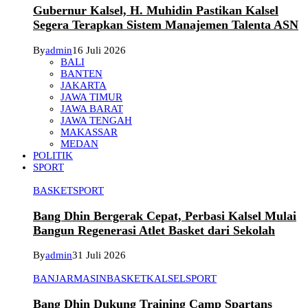
Gubernur Kalsel, H. Muhidin Pastikan Kalsel
Segera Terapkan Sistem Manajemen Talenta ASN
By
admin
16 Juli 2026
BALI
BANTEN
JAKARTA
JAWA TIMUR
JAWA BARAT
JAWA TENGAH
MAKASSAR
MEDAN
POLITIK
SPORT
BASKET
SPORT
Bang Dhin Bergerak Cepat, Perbasi Kalsel Mulai
Bangun Regenerasi Atlet Basket dari Sekolah
By
admin
31 Juli 2026
BANJARMASIN
BASKET
KALSEL
SPORT
Bang Dhin Dukung Training Camp Spartans