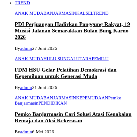
TREND
ANAK MUDA
BANJARMASIN
KALSEL
TREND
PDI Perjuangan Hadirkan Panggung Rakyat, 19
Musisi Jalanan Semarakkan Bulan Bung Karno
2026
By
admin
27 Juni 2026
ANAK MUDA
HULU SUNGAI UTARA
PEMILU
FDM HSU Gelar Pelatihan Demokrasi dan
Kepemiluan untuk Generasi Muda
By
admin
21 Juni 2026
ANAK MUDA
BANJARMASIN
KEPEMUDAAN
Pemko
Banjarmasin
PENDIDIKAN
Pemko Banjarmasin Cari Solusi Atasi Kenakalan
Remaja dan Aksi Kekerasan
By
admin
6 Mei 2026