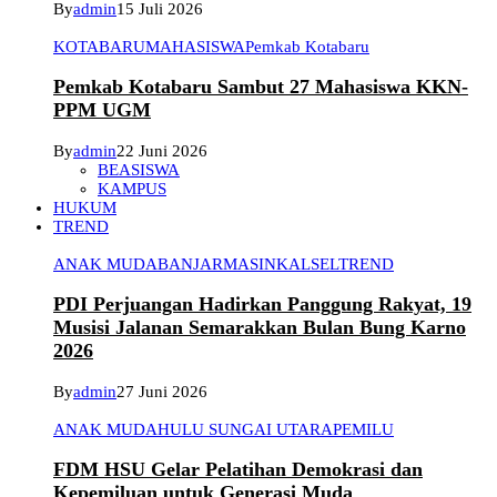
By
admin
15 Juli 2026
KOTABARU
MAHASISWA
Pemkab Kotabaru
Pemkab Kotabaru Sambut 27 Mahasiswa KKN-
PPM UGM
By
admin
22 Juni 2026
BEASISWA
KAMPUS
HUKUM
TREND
ANAK MUDA
BANJARMASIN
KALSEL
TREND
PDI Perjuangan Hadirkan Panggung Rakyat, 19
Musisi Jalanan Semarakkan Bulan Bung Karno
2026
By
admin
27 Juni 2026
ANAK MUDA
HULU SUNGAI UTARA
PEMILU
FDM HSU Gelar Pelatihan Demokrasi dan
Kepemiluan untuk Generasi Muda