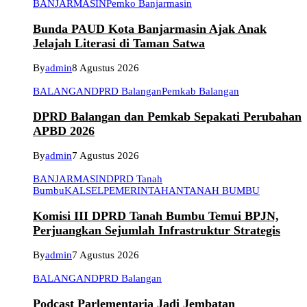
BANJARMASIN
Pemko Banjarmasin
Bunda PAUD Kota Banjarmasin Ajak Anak
Jelajah Literasi di Taman Satwa
By
admin
8 Agustus 2026
BALANGAN
DPRD Balangan
Pemkab Balangan
DPRD Balangan dan Pemkab Sepakati Perubahan
APBD 2026
By
admin
7 Agustus 2026
BANJARMASIN
DPRD Tanah
Bumbu
KALSEL
PEMERINTAHAN
TANAH BUMBU
Komisi III DPRD Tanah Bumbu Temui BPJN,
Perjuangkan Sejumlah Infrastruktur Strategis
By
admin
7 Agustus 2026
BALANGAN
DPRD Balangan
Podcast Parlementaria Jadi Jembatan