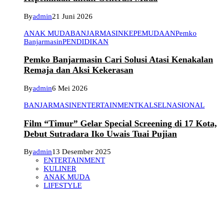
By
admin
21 Juni 2026
ANAK MUDA
BANJARMASIN
KEPEMUDAAN
Pemko
Banjarmasin
PENDIDIKAN
Pemko Banjarmasin Cari Solusi Atasi Kenakalan
Remaja dan Aksi Kekerasan
By
admin
6 Mei 2026
BANJARMASIN
ENTERTAINMENT
KALSEL
NASIONAL
Film “Timur” Gelar Special Screening di 17 Kota,
Debut Sutradara Iko Uwais Tuai Pujian
By
admin
13 Desember 2025
ENTERTAINMENT
KULINER
ANAK MUDA
LIFESTYLE