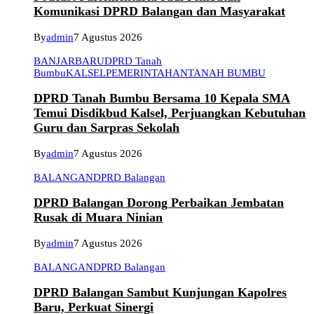
Komunikasi DPRD Balangan dan Masyarakat
By
admin
7 Agustus 2026
BANJARBARU
DPRD Tanah
Bumbu
KALSEL
PEMERINTAHAN
TANAH BUMBU
DPRD Tanah Bumbu Bersama 10 Kepala SMA
Temui Disdikbud Kalsel, Perjuangkan Kebutuhan
Guru dan Sarpras Sekolah
By
admin
7 Agustus 2026
BALANGAN
DPRD Balangan
DPRD Balangan Dorong Perbaikan Jembatan
Rusak di Muara Ninian
By
admin
7 Agustus 2026
BALANGAN
DPRD Balangan
DPRD Balangan Sambut Kunjungan Kapolres
Baru, Perkuat Sinergi