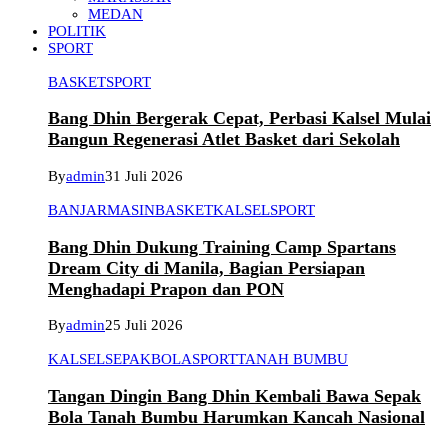
MEDAN
POLITIK
SPORT
BASKET
SPORT
Bang Dhin Bergerak Cepat, Perbasi Kalsel Mulai
Bangun Regenerasi Atlet Basket dari Sekolah
By
admin
31 Juli 2026
BANJARMASIN
BASKET
KALSEL
SPORT
Bang Dhin Dukung Training Camp Spartans
Dream City di Manila, Bagian Persiapan
Menghadapi Prapon dan PON
By
admin
25 Juli 2026
KALSEL
SEPAKBOLA
SPORT
TANAH BUMBU
Tangan Dingin Bang Dhin Kembali Bawa Sepak
Bola Tanah Bumbu Harumkan Kancah Nasional