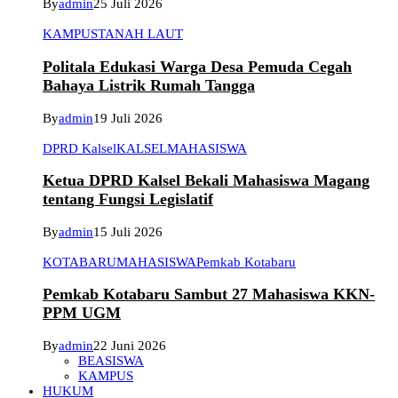
By
admin
25 Juli 2026
KAMPUS
TANAH LAUT
Politala Edukasi Warga Desa Pemuda Cegah
Bahaya Listrik Rumah Tangga
By
admin
19 Juli 2026
DPRD Kalsel
KALSEL
MAHASISWA
Ketua DPRD Kalsel Bekali Mahasiswa Magang
tentang Fungsi Legislatif
By
admin
15 Juli 2026
KOTABARU
MAHASISWA
Pemkab Kotabaru
Pemkab Kotabaru Sambut 27 Mahasiswa KKN-
PPM UGM
By
admin
22 Juni 2026
BEASISWA
KAMPUS
HUKUM