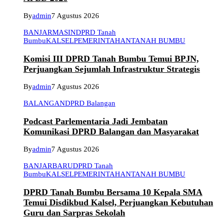
By
admin
7 Agustus 2026
BANJARMASIN
DPRD Tanah
Bumbu
KALSEL
PEMERINTAHAN
TANAH BUMBU
Komisi III DPRD Tanah Bumbu Temui BPJN,
Perjuangkan Sejumlah Infrastruktur Strategis
By
admin
7 Agustus 2026
BALANGAN
DPRD Balangan
Podcast Parlementaria Jadi Jembatan
Komunikasi DPRD Balangan dan Masyarakat
By
admin
7 Agustus 2026
BANJARBARU
DPRD Tanah
Bumbu
KALSEL
PEMERINTAHAN
TANAH BUMBU
DPRD Tanah Bumbu Bersama 10 Kepala SMA
Temui Disdikbud Kalsel, Perjuangkan Kebutuhan
Guru dan Sarpras Sekolah