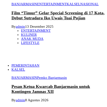
BANJARMASIN
ENTERTAINMENT
KALSEL
NASIONAL
Film “Timur” Gelar Special Screening di 17 Kota,
Debut Sutradara Iko Uwais Tuai Pujian
By
admin
13 Desember 2025
ENTERTAINMENT
KULINER
ANAK MUDA
LIFESTYLE
PEMERINTAHAN
KALSEL
BANJARMASIN
Pemko Banjarmasin
Pesan Ketua Kwarcab Banjarmasin untuk
Kontingen Jamnas XII
By
admin
8 Agustus 2026