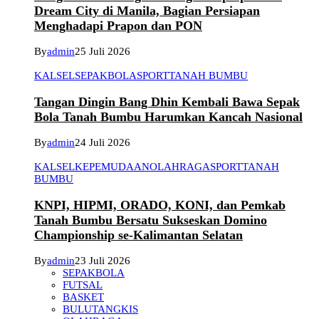
Dream City di Manila, Bagian Persiapan
Menghadapi Prapon dan PON
By
admin
25 Juli 2026
KALSEL
SEPAKBOLA
SPORT
TANAH BUMBU
Tangan Dingin Bang Dhin Kembali Bawa Sepak
Bola Tanah Bumbu Harumkan Kancah Nasional
By
admin
24 Juli 2026
KALSEL
KEPEMUDAAN
OLAHRAGA
SPORT
TANAH
BUMBU
KNPI, HIPMI, ORADO, KONI, dan Pemkab
Tanah Bumbu Bersatu Sukseskan Domino
Championship se-Kalimantan Selatan
By
admin
23 Juli 2026
SEPAKBOLA
FUTSAL
BASKET
BULUTANGKIS