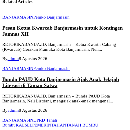
Related Articles
BANJARMASIN
Pemko Banjarmasin
Pesan Ketua Kwarcab Banjarmasin untuk Kontingen
Jamnas XII
RETORIKABANUA.ID, Banjarmasin – Ketua Kwartir Cabang
(Kwarcab) Gerakan Pramuka Kota Banjarmasin, Neli...
By
admin
8 Agustus 2026
BANJARMASIN
Pemko Banjarmasin
Bunda PAUD Kota Banjarmasin Ajak Anak Jelajah
Literasi di Taman Satwa
RETORIKABANUA.ID, Banjarmasin – Bunda PAUD Kota
Banjarmasin, Neli Listriani, mengajak anak-anak mengenal...
By
admin
8 Agustus 2026
BANJARMASIN
DPRD Tanah
Bumbu
KALSEL
PEMERINTAHAN
TANAH BUMBU