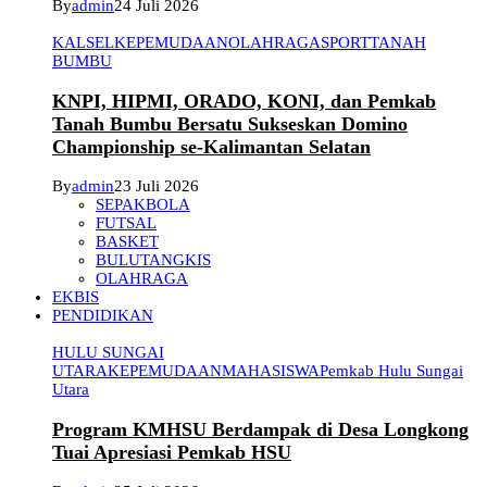
By
admin
24 Juli 2026
KALSEL
KEPEMUDAAN
OLAHRAGA
SPORT
TANAH
BUMBU
KNPI, HIPMI, ORADO, KONI, dan Pemkab
Tanah Bumbu Bersatu Sukseskan Domino
Championship se-Kalimantan Selatan
By
admin
23 Juli 2026
SEPAKBOLA
FUTSAL
BASKET
BULUTANGKIS
OLAHRAGA
EKBIS
PENDIDIKAN
HULU SUNGAI
UTARA
KEPEMUDAAN
MAHASISWA
Pemkab Hulu Sungai
Utara
Program KMHSU Berdampak di Desa Longkong
Tuai Apresiasi Pemkab HSU