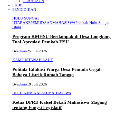
OLAHRAGA
EKBIS
PENDIDIKAN
HULU SUNGAI
UTARA
KEPEMUDAAN
MAHASISWA
Pemkab Hulu Sungai
Utara
Program KMHSU Berdampak di Desa Longkong
Tuai Apresiasi Pemkab HSU
By
admin
25 Juli 2026
KAMPUS
TANAH LAUT
Politala Edukasi Warga Desa Pemuda Cegah
Bahaya Listrik Rumah Tangga
By
admin
19 Juli 2026
DPRD Kalsel
KALSEL
MAHASISWA
Ketua DPRD Kalsel Bekali Mahasiswa Magang
tentang Fungsi Legislatif