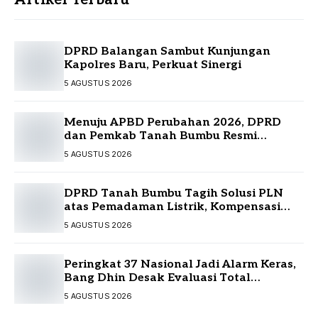
Artikel Terbaru
DPRD Balangan Sambut Kunjungan
Kapolres Baru, Perkuat Sinergi
5 AGUSTUS 2026
Menuju APBD Perubahan 2026, DPRD
dan Pemkab Tanah Bumbu Resmi
Sepakati KUA-PPAS
5 AGUSTUS 2026
DPRD Tanah Bumbu Tagih Solusi PLN
atas Pemadaman Listrik, Kompensasi
Pelanggan Belum Diputuskan
5 AGUSTUS 2026
Peringkat 37 Nasional Jadi Alarm Keras,
Bang Dhin Desak Evaluasi Total
Pelayanan Investasi Kalsel
5 AGUSTUS 2026