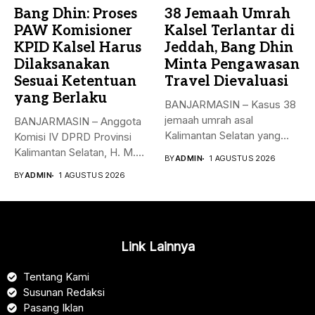
Bang Dhin: Proses
38 Jemaah Umrah
PAW Komisioner
Kalsel Terlantar di
KPID Kalsel Harus
Jeddah, Bang Dhin
Dilaksanakan
Minta Pengawasan
Sesuai Ketentuan
Travel Dievaluasi
yang Berlaku
BANJARMASIN – Kasus 38
jemaah umrah asal
BANJARMASIN – Anggota
Kalimantan Selatan yang
Komisi IV DPRD Provinsi
sempat terlantar...
Kalimantan Selatan, H. M.
BY
ADMIN
1 AGUSTUS 2026
Syaripuddin,...
BY
ADMIN
1 AGUSTUS 2026
Link Lainnya
Tentang Kami
Susunan Redaksi
Pasang Iklan