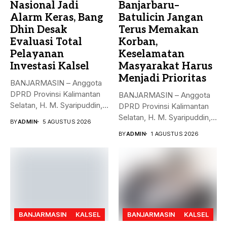
Nasional Jadi
Banjarbaru–
Alarm Keras, Bang
Batulicin Jangan
Dhin Desak
Terus Memakan
Evaluasi Total
Korban,
Pelayanan
Keselamatan
Investasi Kalsel
Masyarakat Harus
Menjadi Prioritas
BANJARMASIN – Anggota
DPRD Provinsi Kalimantan
BANJARMASIN – Anggota
Selatan, H. M. Syaripuddin,
DPRD Provinsi Kalimantan
menyoroti rendahnya...
Selatan, H. M. Syaripuddin,
BY
ADMIN
5 AGUSTUS 2026
S.E., M.A.P.,...
BY
ADMIN
1 AGUSTUS 2026
BANJARMASIN
KALSEL
BANJARMASIN
KALSEL