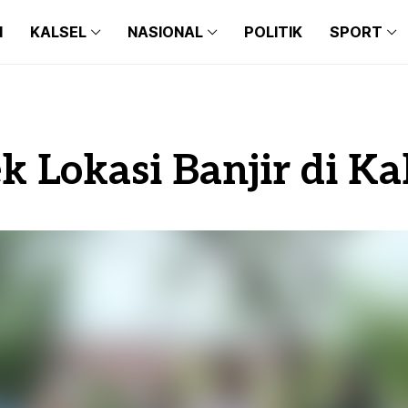
N
KALSEL
NASIONAL
POLITIK
SPORT
BANJARMASIN
BALI
BARITO KUALA
BANTEN
BANJARMASIN
BALI
BANJARBARU
JAKARTA
BARITO KUALA
BANTEN
 Lokasi Banjir di Ka
BANJAR
JAWA TIMUR
BANJARBARU
JAKARTA
TAPIN
JAWA BARAT
BANJAR
JAWA TIMUR
HULU SUNGAI SELATAN
JAWA TENGAH
TAPIN
JAWA BARAT
HULU SUNGAI TENGAH
MAKASSAR
HULU SUNGAI SELATAN
JAWA TENGAH
HULU SUNGAI UTARA
MEDAN
HULU SUNGAI TENGAH
MAKASSAR
TANAH BUMBU
HULU SUNGAI UTARA
MEDAN
BALANGAN