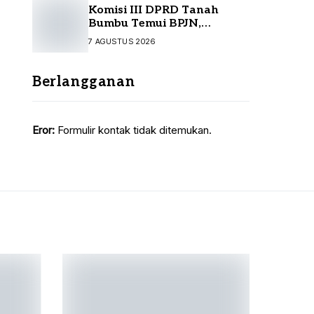
Komisi III DPRD Tanah
Bumbu Temui BPJN,
Perjuangkan Sejumlah
7 AGUSTUS 2026
Infrastruktur Strategis
Berlangganan
Eror:
Formulir kontak tidak ditemukan.