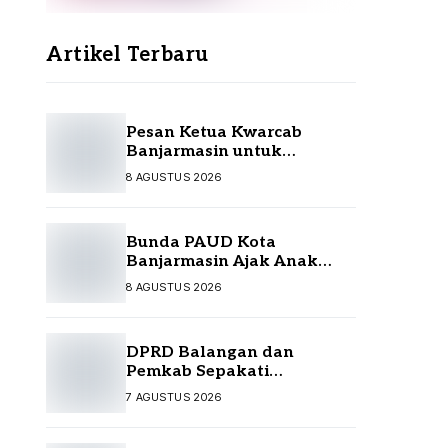
Artikel Terbaru
Pesan Ketua Kwarcab
Banjarmasin untuk
Kontingen Jamnas XII
8 AGUSTUS 2026
Bunda PAUD Kota
Banjarmasin Ajak Anak
Jelajah Literasi di Taman
8 AGUSTUS 2026
Satwa
DPRD Balangan dan
Pemkab Sepakati
Perubahan APBD 2026
7 AGUSTUS 2026