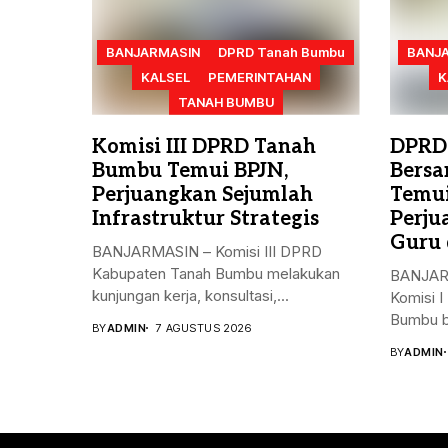
BANJARMASIN
DPRD Tanah Bumbu
BANJ
KALSEL
PEMERINTAHAN
K
TANAH BUMBU
Komisi III DPRD Tanah
DPRD
Bumbu Temui BPJN,
Bersa
Perjuangkan Sejumlah
Temui
Infrastruktur Strategis
Perju
Guru 
BANJARMASIN – Komisi III DPRD
Kabupaten Tanah Bumbu melakukan
BANJARB
kunjungan kerja, konsultasi,...
Komisi 
Bumbu b
BY
ADMIN
7 AGUSTUS 2026
BY
ADMIN