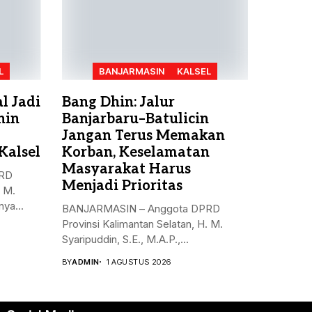
L
BANJARMASIN
KALSEL
l Jadi
Bang Dhin: Jalur
hin
Banjarbaru–Batulicin
Jangan Terus Memakan
Kalsel
Korban, Keselamatan
Masyarakat Harus
PRD
Menjadi Prioritas
. M.
ya...
BANJARMASIN – Anggota DPRD
Provinsi Kalimantan Selatan, H. M.
Syaripuddin, S.E., M.A.P.,...
BY
ADMIN
1 AGUSTUS 2026