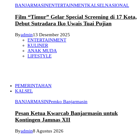
BANJARMASIN
ENTERTAINMENT
KALSEL
NASIONAL
Film “Timur” Gelar Special Screening di 17 Kota,
Debut Sutradara Iko Uwais Tuai Pujian
By
admin
13 Desember 2025
ENTERTAINMENT
KULINER
ANAK MUDA
LIFESTYLE
PEMERINTAHAN
KALSEL
BANJARMASIN
Pemko Banjarmasin
Pesan Ketua Kwarcab Banjarmasin untuk
Kontingen Jamnas XII
By
admin
8 Agustus 2026