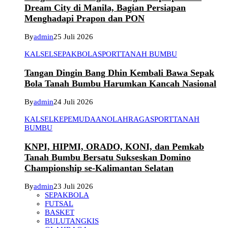
Dream City di Manila, Bagian Persiapan
Menghadapi Prapon dan PON
By
admin
25 Juli 2026
KALSEL
SEPAKBOLA
SPORT
TANAH BUMBU
Tangan Dingin Bang Dhin Kembali Bawa Sepak
Bola Tanah Bumbu Harumkan Kancah Nasional
By
admin
24 Juli 2026
KALSEL
KEPEMUDAAN
OLAHRAGA
SPORT
TANAH
BUMBU
KNPI, HIPMI, ORADO, KONI, dan Pemkab
Tanah Bumbu Bersatu Sukseskan Domino
Championship se-Kalimantan Selatan
By
admin
23 Juli 2026
SEPAKBOLA
FUTSAL
BASKET
BULUTANGKIS