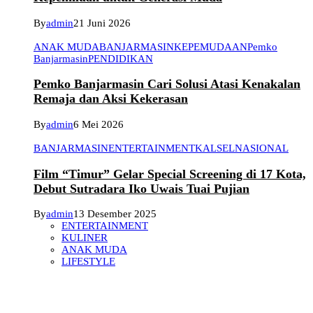
By
admin
21 Juni 2026
ANAK MUDA
BANJARMASIN
KEPEMUDAAN
Pemko
Banjarmasin
PENDIDIKAN
Pemko Banjarmasin Cari Solusi Atasi Kenakalan
Remaja dan Aksi Kekerasan
By
admin
6 Mei 2026
BANJARMASIN
ENTERTAINMENT
KALSEL
NASIONAL
Film “Timur” Gelar Special Screening di 17 Kota,
Debut Sutradara Iko Uwais Tuai Pujian
By
admin
13 Desember 2025
ENTERTAINMENT
KULINER
ANAK MUDA
LIFESTYLE