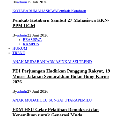
By
admin
15 Juli 2026
KOTABARU
MAHASISWA
Pemkab Kotabaru
Pemkab Kotabaru Sambut 27 Mahasiswa KKN-
PPM UGM
By
admin
22 Juni 2026
BEASISWA
KAMPUS
HUKUM
TREND
ANAK MUDA
BANJARMASIN
KALSEL
TREND
PDI Perjuangan Hadirkan Panggung Rakyat, 19
Musisi Jalanan Semarakkan Bulan Bung Karno
2026
By
admin
27 Juni 2026
ANAK MUDA
HULU SUNGAI UTARA
PEMILU
FDM HSU Gelar Pelatihan Demokrasi dan
Kepemiluan untuk Generasi Muda