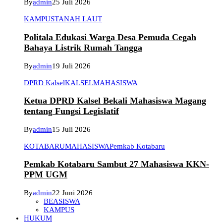
By
admin
25 Juli 2026
KAMPUS
TANAH LAUT
Politala Edukasi Warga Desa Pemuda Cegah
Bahaya Listrik Rumah Tangga
By
admin
19 Juli 2026
DPRD Kalsel
KALSEL
MAHASISWA
Ketua DPRD Kalsel Bekali Mahasiswa Magang
tentang Fungsi Legislatif
By
admin
15 Juli 2026
KOTABARU
MAHASISWA
Pemkab Kotabaru
Pemkab Kotabaru Sambut 27 Mahasiswa KKN-
PPM UGM
By
admin
22 Juni 2026
BEASISWA
KAMPUS
HUKUM