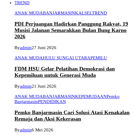
TREND
ANAK MUDA
BANJARMASIN
KALSEL
TREND
PDI Perjuangan Hadirkan Panggung Rakyat, 19
Musisi Jalanan Semarakkan Bulan Bung Karno
2026
By
admin
27 Juni 2026
ANAK MUDA
HULU SUNGAI UTARA
PEMILU
FDM HSU Gelar Pelatihan Demokrasi dan
Kepemiluan untuk Generasi Muda
By
admin
21 Juni 2026
ANAK MUDA
BANJARMASIN
KEPEMUDAAN
Pemko
Banjarmasin
PENDIDIKAN
Pemko Banjarmasin Cari Solusi Atasi Kenakalan
Remaja dan Aksi Kekerasan
By
admin
6 Mei 2026