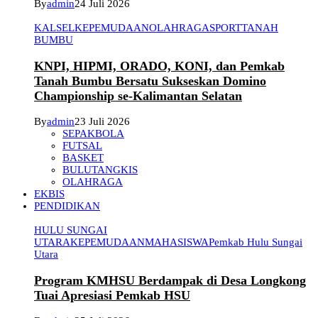
By
admin
24 Juli 2026
KALSEL
KEPEMUDAAN
OLAHRAGA
SPORT
TANAH
BUMBU
KNPI, HIPMI, ORADO, KONI, dan Pemkab
Tanah Bumbu Bersatu Sukseskan Domino
Championship se-Kalimantan Selatan
By
admin
23 Juli 2026
SEPAKBOLA
FUTSAL
BASKET
BULUTANGKIS
OLAHRAGA
EKBIS
PENDIDIKAN
HULU SUNGAI
UTARA
KEPEMUDAAN
MAHASISWA
Pemkab Hulu Sungai
Utara
Program KMHSU Berdampak di Desa Longkong
Tuai Apresiasi Pemkab HSU