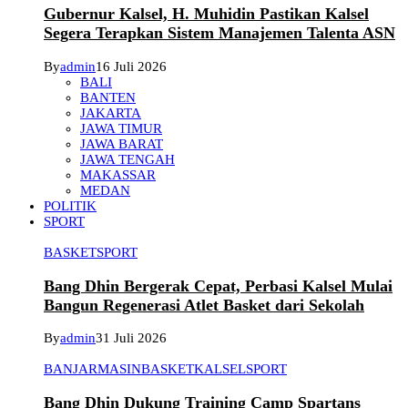
Gubernur Kalsel, H. Muhidin Pastikan Kalsel
Segera Terapkan Sistem Manajemen Talenta ASN
By
admin
16 Juli 2026
BALI
BANTEN
JAKARTA
JAWA TIMUR
JAWA BARAT
JAWA TENGAH
MAKASSAR
MEDAN
POLITIK
SPORT
BASKET
SPORT
Bang Dhin Bergerak Cepat, Perbasi Kalsel Mulai
Bangun Regenerasi Atlet Basket dari Sekolah
By
admin
31 Juli 2026
BANJARMASIN
BASKET
KALSEL
SPORT
Bang Dhin Dukung Training Camp Spartans