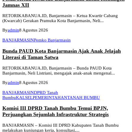
Jamnas XII
RETORIKABANUA.ID, Banjarmasin – Ketua Kwartir Cabang
(Kwarcab) Gerakan Pramuka Kota Banjarmasin, Neli...
By
admin
8 Agustus 2026
BANJARMASIN
Pemko Banjarmasin
Bunda PAUD Kota Banjarmasin Ajak Anak Jelajah
Literasi di Taman Satwa
RETORIKABANUA.ID, Banjarmasin – Bunda PAUD Kota
Banjarmasin, Neli Listriani, mengajak anak-anak mengenal...
By
admin
8 Agustus 2026
BANJARMASIN
DPRD Tanah
Bumbu
KALSEL
PEMERINTAHAN
TANAH BUMBU
Komisi III DPRD Tanah Bumbu Temui BPJN,
Perjuangkan Sejumlah Infrastruktur Strategis
BANJARMASIN – Komisi III DPRD Kabupaten Tanah Bumbu
melakukan kunjungan kerja, konsultasi,...