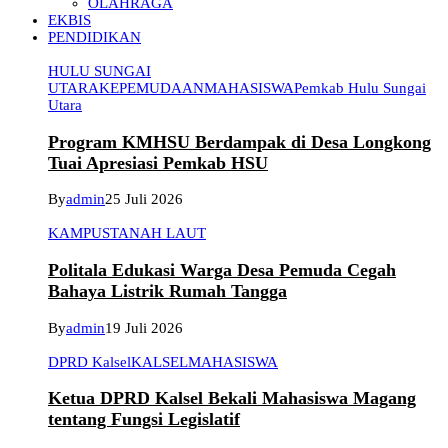
OLAHRAGA
EKBIS
PENDIDIKAN
HULU SUNGAI
UTARA
KEPEMUDAAN
MAHASISWA
Pemkab Hulu Sungai
Utara
Program KMHSU Berdampak di Desa Longkong
Tuai Apresiasi Pemkab HSU
By
admin
25 Juli 2026
KAMPUS
TANAH LAUT
Politala Edukasi Warga Desa Pemuda Cegah
Bahaya Listrik Rumah Tangga
By
admin
19 Juli 2026
DPRD Kalsel
KALSEL
MAHASISWA
Ketua DPRD Kalsel Bekali Mahasiswa Magang
tentang Fungsi Legislatif