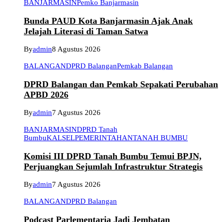
BANJARMASIN
Pemko Banjarmasin
Bunda PAUD Kota Banjarmasin Ajak Anak
Jelajah Literasi di Taman Satwa
By
admin
8 Agustus 2026
BALANGAN
DPRD Balangan
Pemkab Balangan
DPRD Balangan dan Pemkab Sepakati Perubahan
APBD 2026
By
admin
7 Agustus 2026
BANJARMASIN
DPRD Tanah
Bumbu
KALSEL
PEMERINTAHAN
TANAH BUMBU
Komisi III DPRD Tanah Bumbu Temui BPJN,
Perjuangkan Sejumlah Infrastruktur Strategis
By
admin
7 Agustus 2026
BALANGAN
DPRD Balangan
Podcast Parlementaria Jadi Jembatan