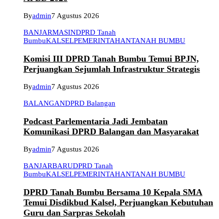
By
admin
7 Agustus 2026
BANJARMASIN
DPRD Tanah
Bumbu
KALSEL
PEMERINTAHAN
TANAH BUMBU
Komisi III DPRD Tanah Bumbu Temui BPJN,
Perjuangkan Sejumlah Infrastruktur Strategis
By
admin
7 Agustus 2026
BALANGAN
DPRD Balangan
Podcast Parlementaria Jadi Jembatan
Komunikasi DPRD Balangan dan Masyarakat
By
admin
7 Agustus 2026
BANJARBARU
DPRD Tanah
Bumbu
KALSEL
PEMERINTAHAN
TANAH BUMBU
DPRD Tanah Bumbu Bersama 10 Kepala SMA
Temui Disdikbud Kalsel, Perjuangkan Kebutuhan
Guru dan Sarpras Sekolah