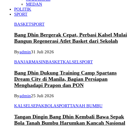
MEDAN
POLITIK
SPORT
BASKET
SPORT
Bang Dhin Bergerak Cepat, Perbasi Kalsel Mulai
Bangun Regenerasi Atlet Basket dari Sekolah
By
admin
31 Juli 2026
BANJARMASIN
BASKET
KALSEL
SPORT
Bang Dhin Dukung Training Camp Spartans
Dream City di Manila, Bagian Persiapan
Menghadapi Prapon dan PON
By
admin
25 Juli 2026
KALSEL
SEPAKBOLA
SPORT
TANAH BUMBU
Tangan Dingin Bang Dhin Kembali Bawa Sepak
Bola Tanah Bumbu Harumkan Kancah Nasional