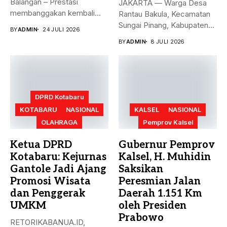
Balangan – Prestasi
JAKARTA — Warga Desa
membanggakan kembali
Rantau Bakula, Kecamatan
diraih
Sungai Pinang, Kabupaten
BY
ADMIN
24 JULI 2026
Kabupaten Balangan di
Banjar, Kalimantan...
BY
ADMIN
8 JULI 2026
tingkat nasional. Didik
Haryanto, Analis Kebijakan
Ahli...
DPRD Kotabaru
KOTABARU
NASIONAL
KALSEL
NASIONAL
OLAHRAGA
Pemprov Kalsel
Ketua DPRD
Gubernur Pemprov
Kotabaru: Kejurnas
Kalsel, H. Muhidin
Gantole Jadi Ajang
Saksikan
Promosi Wisata
Peresmian Jalan
dan Penggerak
Daerah 1.151 Km
UMKM
oleh Presiden
Prabowo
RETORIKABANUA.ID,