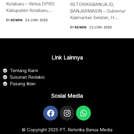
Kotabaru – Ketua DPRD
RETORIKABANUA.ID,
Kabupaten Kotabaru,
BANJARMASIN – Gubernur
Suwanti, mengapresiasi
Kalimantan Selatan, H.
BY
ADMIN
24 JUNI 2026
pelaksanaan Kejuaraan
Muhidin bersama para
BY
ADMIN
23 JUNI 2026
Nasional...
bupati dan...
Link Lainnya
Tentang Kami
Susunan Redaksi
Pasang Iklan
Sosial Media
© Copyright 2025 PT. Retorika Banua Media​