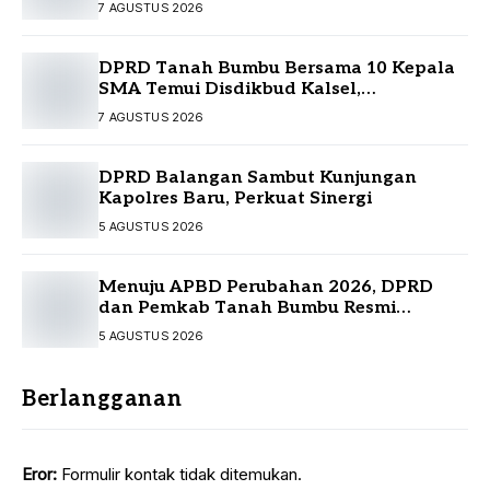
Infrastruktur Strategis
7 AGUSTUS 2026
DPRD Tanah Bumbu Bersama 10 Kepala
SMA Temui Disdikbud Kalsel,
Perjuangkan Kebutuhan Guru dan
7 AGUSTUS 2026
Sarpras Sekolah
DPRD Balangan Sambut Kunjungan
Kapolres Baru, Perkuat Sinergi
5 AGUSTUS 2026
Menuju APBD Perubahan 2026, DPRD
dan Pemkab Tanah Bumbu Resmi
Sepakati KUA-PPAS
5 AGUSTUS 2026
Berlangganan
Eror:
Formulir kontak tidak ditemukan.