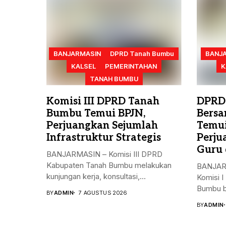
BANJARMASIN
DPRD Tanah Bumbu
BANJ
KALSEL
PEMERINTAHAN
K
TANAH BUMBU
Komisi III DPRD Tanah
DPRD
Bumbu Temui BPJN,
Bersa
Perjuangkan Sejumlah
Temui
Infrastruktur Strategis
Perju
Guru 
BANJARMASIN – Komisi III DPRD
Kabupaten Tanah Bumbu melakukan
BANJARB
kunjungan kerja, konsultasi,...
Komisi 
Bumbu b
BY
ADMIN
7 AGUSTUS 2026
BY
ADMIN