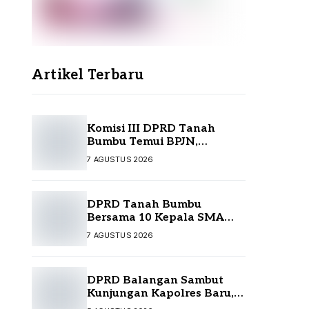
Artikel Terbaru
Komisi III DPRD Tanah
Bumbu Temui BPJN,
Perjuangkan Sejumlah
7 AGUSTUS 2026
Infrastruktur Strategis
DPRD Tanah Bumbu
Bersama 10 Kepala SMA
Temui Disdikbud Kalsel,
7 AGUSTUS 2026
Perjuangkan Kebutuhan
Guru dan Sarpras Sekolah
DPRD Balangan Sambut
Kunjungan Kapolres Baru,
Perkuat Sinergi