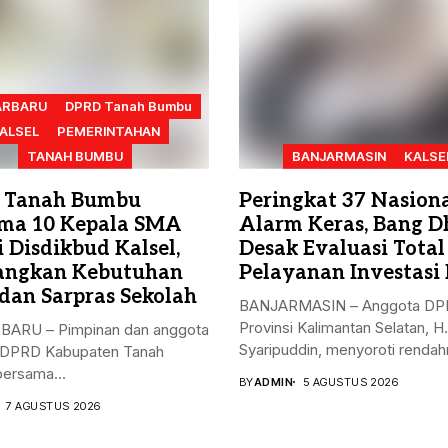
ARBARU
DPRD Tanah Bumbu
ALSEL
PEMERINTAHAN
TANAH BUMBU
BANJARMASIN
KALSE
 Tanah Bumbu
Peringkat 37 Nasiona
ma 10 Kepala SMA
Alarm Keras, Bang D
 Disdikbud Kalsel,
Desak Evaluasi Total
angkan Kebutuhan
Pelayanan Investasi 
dan Sarpras Sekolah
BANJARMASIN – Anggota D
Provinsi Kalimantan Selatan, H
ARU – Pimpinan dan anggota
Syaripuddin, menyoroti rendahn
I DPRD Kabupaten Tanah
ersama...
BY
ADMIN
5 AGUSTUS 2026
7 AGUSTUS 2026