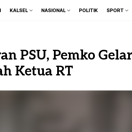
N
KALSEL
NASIONAL
POLITIK
SPORT
BANJARMASIN
BALI
BARITO KUALA
BANTEN
BANJARMASIN
BALI
BANJARBARU
JAKARTA
BARITO KUALA
BANTEN
an PSU, Pemko Gelar
BANJAR
JAWA TIMUR
BANJARBARU
JAKARTA
TAPIN
JAWA BARAT
ah Ketua RT
BANJAR
JAWA TIMUR
HULU SUNGAI SELATAN
JAWA TENGAH
TAPIN
JAWA BARAT
HULU SUNGAI TENGAH
MAKASSAR
HULU SUNGAI SELATAN
JAWA TENGAH
HULU SUNGAI UTARA
MEDAN
HULU SUNGAI TENGAH
MAKASSAR
TANAH BUMBU
HULU SUNGAI UTARA
MEDAN
BALANGAN