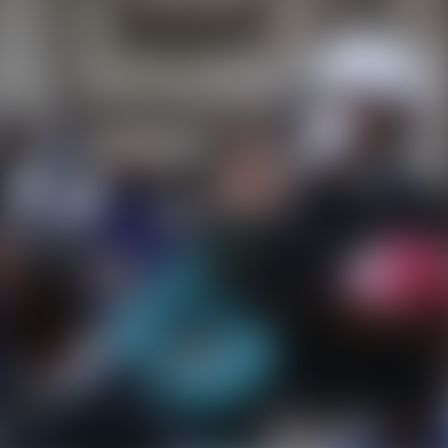
TANAH BUMBU
TABALONG
BALANGAN
TANAH LAUT
TABALONG
KOTABARU
TANAH LAUT
KOTABARU