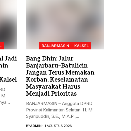
L
BANJARMASIN
KALSEL
l Jadi
Bang Dhin: Jalur
hin
Banjarbaru–Batulicin
Jangan Terus Memakan
Kalsel
Korban, Keselamatan
Masyarakat Harus
PRD
Menjadi Prioritas
. M.
ya...
BANJARMASIN – Anggota DPRD
Provinsi Kalimantan Selatan, H. M.
Syaripuddin, S.E., M.A.P.,...
BY
ADMIN
1 AGUSTUS 2026