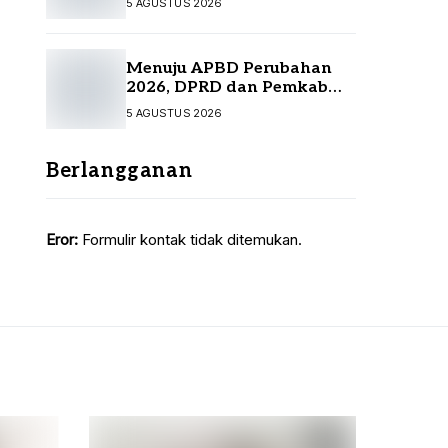
5 AGUSTUS 2026
Menuju APBD Perubahan
2026, DPRD dan Pemkab
Tanah Bumbu Resmi
5 AGUSTUS 2026
Sepakati KUA-PPAS
Berlangganan
Eror:
Formulir kontak tidak ditemukan.