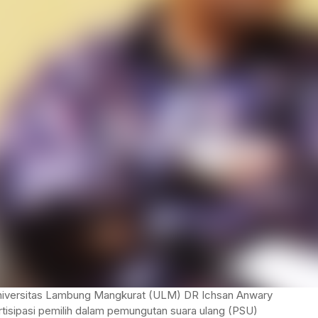
TANAH BUMBU
TABALONG
BALANGAN
TANAH LAUT
TABALONG
KOTABARU
TANAH LAUT
KOTABARU
iversitas Lambung Mangkurat (ULM) DR Ichsan Anwary
tisipasi pemilih dalam pemungutan suara ulang (PSU)