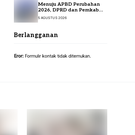
Menuju APBD Perubahan
2026, DPRD dan Pemkab
Tanah Bumbu Resmi
5 AGUSTUS 2026
Sepakati KUA-PPAS
Berlangganan
Eror:
Formulir kontak tidak ditemukan.