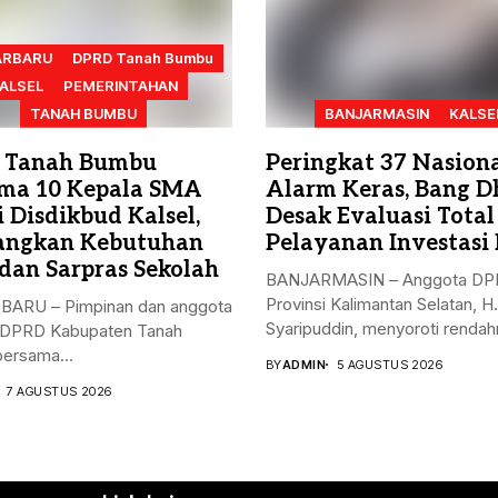
ARBARU
DPRD Tanah Bumbu
ALSEL
PEMERINTAHAN
TANAH BUMBU
BANJARMASIN
KALSE
 Tanah Bumbu
Peringkat 37 Nasiona
ma 10 Kepala SMA
Alarm Keras, Bang D
 Disdikbud Kalsel,
Desak Evaluasi Total
angkan Kebutuhan
Pelayanan Investasi 
dan Sarpras Sekolah
BANJARMASIN – Anggota D
Provinsi Kalimantan Selatan, H
ARU – Pimpinan dan anggota
Syaripuddin, menyoroti rendahn
I DPRD Kabupaten Tanah
ersama...
BY
ADMIN
5 AGUSTUS 2026
7 AGUSTUS 2026