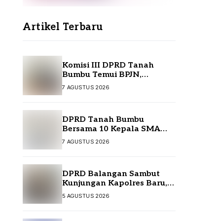
Artikel Terbaru
Komisi III DPRD Tanah
Bumbu Temui BPJN,
Perjuangkan Sejumlah
7 AGUSTUS 2026
Infrastruktur Strategis
DPRD Tanah Bumbu
Bersama 10 Kepala SMA
Temui Disdikbud Kalsel,
7 AGUSTUS 2026
Perjuangkan Kebutuhan
Guru dan Sarpras Sekolah
DPRD Balangan Sambut
Kunjungan Kapolres Baru,
Perkuat Sinergi
5 AGUSTUS 2026