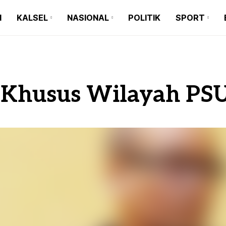
N
KALSEL
NASIONAL
POLITIK
SPORT
BANJARMASIN
BALI
BARITO KUALA
BANTEN
BANJARMASIN
BALI
BANJARBARU
JAKARTA
BARITO KUALA
BANTEN
r Khusus Wilayah PSU
BANJAR
JAWA TIMUR
BANJARBARU
JAKARTA
TAPIN
JAWA BARAT
BANJAR
JAWA TIMUR
HULU SUNGAI SELATAN
JAWA TENGAH
TAPIN
JAWA BARAT
HULU SUNGAI TENGAH
MAKASSAR
HULU SUNGAI SELATAN
JAWA TENGAH
HULU SUNGAI UTARA
MEDAN
HULU SUNGAI TENGAH
MAKASSAR
TANAH BUMBU
HULU SUNGAI UTARA
MEDAN
BALANGAN