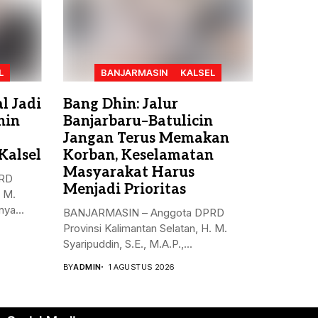
L
BANJARMASIN
KALSEL
l Jadi
Bang Dhin: Jalur
hin
Banjarbaru–Batulicin
Jangan Terus Memakan
Kalsel
Korban, Keselamatan
Masyarakat Harus
PRD
Menjadi Prioritas
. M.
ya...
BANJARMASIN – Anggota DPRD
Provinsi Kalimantan Selatan, H. M.
Syaripuddin, S.E., M.A.P.,...
BY
ADMIN
1 AGUSTUS 2026