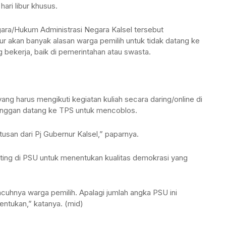
ari libur khusus.
ara/Hukum Administrasi Negara Kalsel tersebut
ibur akan banyak alasan warga pemilih untuk tidak datang ke
 bekerja, baik di pemerintahan atau swasta.
yang harus mengikuti kegiatan kuliah secara daring/online di
k enggan datang ke TPS untuk mencoblos.
san dari Pj Gubernur Kalsel,” paparnya.
nting di PSU untuk menentukan kualitas demokrasi yang
uhnya warga pemilih. Apalagi jumlah angka PSU ini
ntukan,” katanya. (mid)