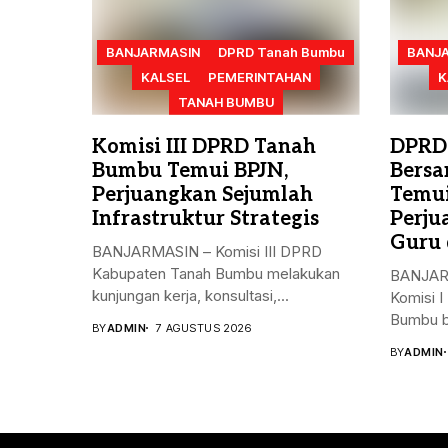
BANJARMASIN
DPRD Tanah Bumbu
BANJ
KALSEL
PEMERINTAHAN
K
TANAH BUMBU
Komisi III DPRD Tanah
DPRD
Bumbu Temui BPJN,
Bersa
Perjuangkan Sejumlah
Temui
Infrastruktur Strategis
Perju
Guru 
BANJARMASIN – Komisi III DPRD
Kabupaten Tanah Bumbu melakukan
BANJARB
kunjungan kerja, konsultasi,...
Komisi 
Bumbu b
BY
ADMIN
7 AGUSTUS 2026
BY
ADMIN