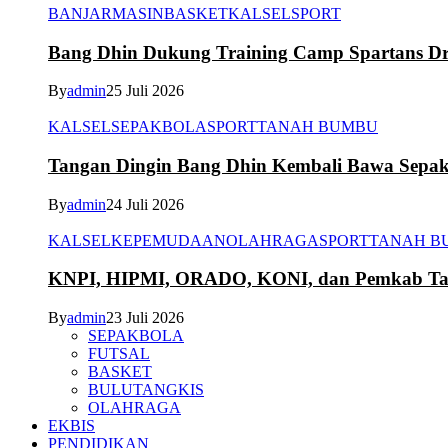
BANJARMASIN
BASKET
KALSEL
SPORT
Bang Dhin Dukung Training Camp Spartans Dr
By
admin
25 Juli 2026
KALSEL
SEPAKBOLA
SPORT
TANAH BUMBU
Tangan Dingin Bang Dhin Kembali Bawa Sepa
By
admin
24 Juli 2026
KALSEL
KEPEMUDAAN
OLAHRAGA
SPORT
TANAH B
KNPI, HIPMI, ORADO, KONI, dan Pemkab Tana
By
admin
23 Juli 2026
SEPAKBOLA
FUTSAL
BASKET
BULUTANGKIS
OLAHRAGA
EKBIS
PENDIDIKAN