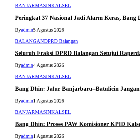
BANJARMASIN
KALSEL
Peringkat 37 Nasional Jadi Alarm Keras, Bang D
By
admin
5 Agustus 2026
BALANGAN
DPRD Balangan
Seluruh Fraksi DPRD Balangan Setujui Raper
By
admin
4 Agustus 2026
BANJARMASIN
KALSEL
Bang Dhin: Jalur Banjarbaru–Batulicin Janga
By
admin
1 Agustus 2026
BANJARMASIN
KALSEL
Bang Dhin: Proses PAW Komisioner KPID Kalse
By
admin
1 Agustus 2026