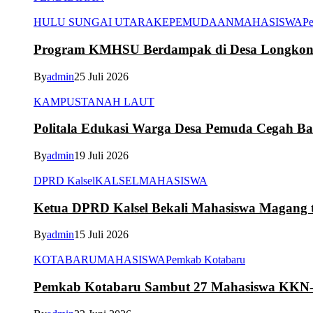
HULU SUNGAI UTARA
KEPEMUDAAN
MAHASISWA
Pe
Program KMHSU Berdampak di Desa Longkong
By
admin
25 Juli 2026
KAMPUS
TANAH LAUT
Politala Edukasi Warga Desa Pemuda Cegah B
By
admin
19 Juli 2026
DPRD Kalsel
KALSEL
MAHASISWA
Ketua DPRD Kalsel Bekali Mahasiswa Magang te
By
admin
15 Juli 2026
KOTABARU
MAHASISWA
Pemkab Kotabaru
Pemkab Kotabaru Sambut 27 Mahasiswa K