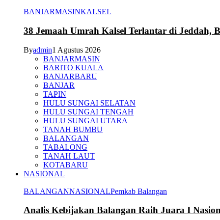
BANJARMASIN
KALSEL
38 Jemaah Umrah Kalsel Terlantar di Jeddah, 
By
admin
1 Agustus 2026
BANJARMASIN
BARITO KUALA
BANJARBARU
BANJAR
TAPIN
HULU SUNGAI SELATAN
HULU SUNGAI TENGAH
HULU SUNGAI UTARA
TANAH BUMBU
BALANGAN
TABALONG
TANAH LAUT
KOTABARU
NASIONAL
BALANGAN
NASIONAL
Pemkab Balangan
Analis Kebijakan Balangan Raih Juara I Nasi