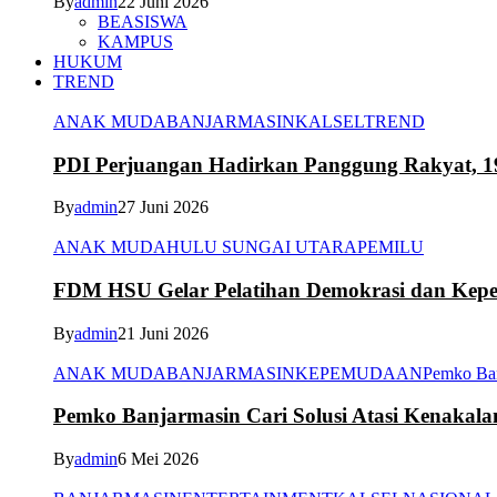
By
admin
22 Juni 2026
BEASISWA
KAMPUS
HUKUM
TREND
ANAK MUDA
BANJARMASIN
KALSEL
TREND
PDI Perjuangan Hadirkan Panggung Rakyat, 1
By
admin
27 Juni 2026
ANAK MUDA
HULU SUNGAI UTARA
PEMILU
FDM HSU Gelar Pelatihan Demokrasi dan Kepe
By
admin
21 Juni 2026
ANAK MUDA
BANJARMASIN
KEPEMUDAAN
Pemko Ba
Pemko Banjarmasin Cari Solusi Atasi Kenakal
By
admin
6 Mei 2026