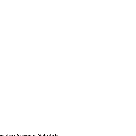
u dan Sarpras Sekolah