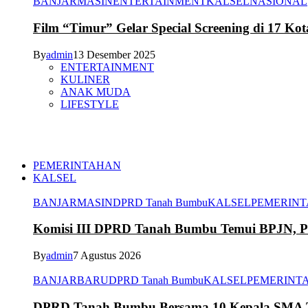
BANJARMASIN
ENTERTAINMENT
KALSEL
NASIONAL
Film “Timur” Gelar Special Screening di 17 Kot
By
admin
13 Desember 2025
ENTERTAINMENT
KULINER
ANAK MUDA
LIFESTYLE
PEMERINTAHAN
KALSEL
BANJARMASIN
DPRD Tanah Bumbu
KALSEL
PEMERIN
Komisi III DPRD Tanah Bumbu Temui BPJN, Per
By
admin
7 Agustus 2026
BANJARBARU
DPRD Tanah Bumbu
KALSEL
PEMERINT
DPRD Tanah Bumbu Bersama 10 Kepala SMA Te