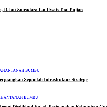
a, Debut Sutradara Iko Uwais Tuai Pujian
TAHAN
TANAH BUMBU
juangkan Sejumlah Infrastruktur Strategis
AHAN
TANAH BUMBU
mui Disdikbud Kalsel, Perjuangkan Kebutuhan Gur