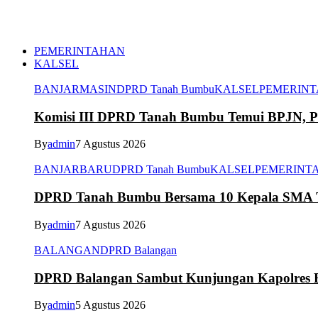
PEMERINTAHAN
KALSEL
BANJARMASIN
DPRD Tanah Bumbu
KALSEL
PEMERIN
Komisi III DPRD Tanah Bumbu Temui BPJN, Per
By
admin
7 Agustus 2026
BANJARBARU
DPRD Tanah Bumbu
KALSEL
PEMERINT
DPRD Tanah Bumbu Bersama 10 Kepala SMA Te
By
admin
7 Agustus 2026
BALANGAN
DPRD Balangan
DPRD Balangan Sambut Kunjungan Kapolres Ba
By
admin
5 Agustus 2026