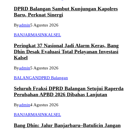
DPRD Balangan Sambut Kunjungan Kapolres
Baru, Perkuat Sinergi
By
admin
5 Agustus 2026
BANJARMASIN
KALSEL
Peringkat 37 Nasional Jadi Alarm Keras, Bang
Dhin Desak Evaluasi Total Pelayanan Investasi
Kalsel
By
admin
5 Agustus 2026
BALANGAN
DPRD Balangan
Seluruh Fraksi DPRD Balangan Setujui Raperda
Perubahan APBD 2026 Dibahas Lanjutan
By
admin
4 Agustus 2026
BANJARMASIN
KALSEL
Bang Dhin: Jalur Banjarbaru–Batulicin Jangan