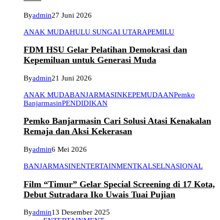
By
admin
27 Juni 2026
ANAK MUDA
HULU SUNGAI UTARA
PEMILU
FDM HSU Gelar Pelatihan Demokrasi dan
Kepemiluan untuk Generasi Muda
By
admin
21 Juni 2026
ANAK MUDA
BANJARMASIN
KEPEMUDAAN
Pemko
Banjarmasin
PENDIDIKAN
Pemko Banjarmasin Cari Solusi Atasi Kenakalan
Remaja dan Aksi Kekerasan
By
admin
6 Mei 2026
BANJARMASIN
ENTERTAINMENT
KALSEL
NASIONAL
Film “Timur” Gelar Special Screening di 17 Kota,
Debut Sutradara Iko Uwais Tuai Pujian
By
admin
13 Desember 2025