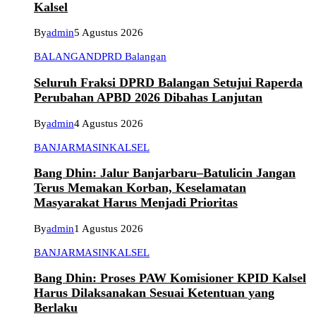
Kalsel
By
admin
5 Agustus 2026
BALANGAN
DPRD Balangan
Seluruh Fraksi DPRD Balangan Setujui Raperda
Perubahan APBD 2026 Dibahas Lanjutan
By
admin
4 Agustus 2026
BANJARMASIN
KALSEL
Bang Dhin: Jalur Banjarbaru–Batulicin Jangan
Terus Memakan Korban, Keselamatan
Masyarakat Harus Menjadi Prioritas
By
admin
1 Agustus 2026
BANJARMASIN
KALSEL
Bang Dhin: Proses PAW Komisioner KPID Kalsel
Harus Dilaksanakan Sesuai Ketentuan yang
Berlaku