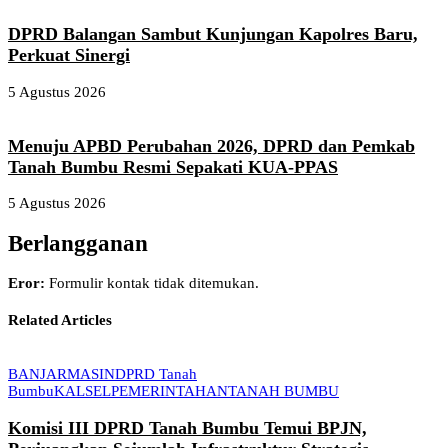
DPRD Balangan Sambut Kunjungan Kapolres Baru,
Perkuat Sinergi
5 Agustus 2026
Menuju APBD Perubahan 2026, DPRD dan Pemkab
Tanah Bumbu Resmi Sepakati KUA-PPAS
5 Agustus 2026
Berlangganan
Eror:
Formulir kontak tidak ditemukan.
Related Articles
BANJARMASIN
DPRD Tanah
Bumbu
KALSEL
PEMERINTAHAN
TANAH BUMBU
Komisi III DPRD Tanah Bumbu Temui BPJN,