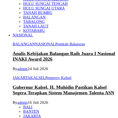
HULU SUNGAI TENGAH
HULU SUNGAI UTARA
TANAH BUMBU
BALANGAN
TABALONG
TANAH LAUT
KOTABARU
NASIONAL
BALANGAN
NASIONAL
Pemkab Balangan
Analis Kebijakan Balangan Raih Juara I Nasional
INAKI Award 2026
By
admin
24 Juli 2026
JAKARTA
KALSEL
Pemprov Kalsel
Gubernur Kalsel, H. Muhidin Pastikan Kalsel
Segera Terapkan Sistem Manajemen Talenta ASN
By
admin
16 Juli 2026
BALI
BANTEN
JAKARTA