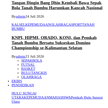
Tangan Dingin Bang Dhin Kembali Bawa Sepak
Bola Tanah Bumbu Harumkan Kancah Nasional
By
admin
24 Juli 2026
KALSEL
KEPEMUDAAN
OLAHRAGA
SPORT
TANAH
BUMBU
KNPI, HIPMI, ORADO, KONI, dan Pemkab
Tanah Bumbu Bersatu Sukseskan Domino
Championship se-Kalimantan Selatan
By
admin
23 Juli 2026
SEPAKBOLA
FUTSAL
BASKET
BULUTANGKIS
OLAHRAGA
EKBIS
PENDIDIKAN
HULU SUNGAI
UTARA
KEPEMUDAAN
MAHASISWA
Pemkab Hulu Sungai
Utara