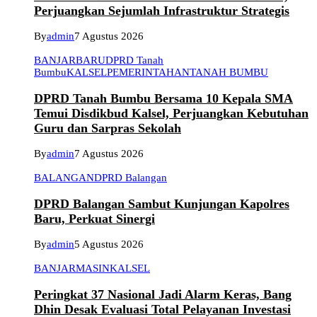
Perjuangkan Sejumlah Infrastruktur Strategis
By
admin
7 Agustus 2026
BANJARBARU
DPRD Tanah
Bumbu
KALSEL
PEMERINTAHAN
TANAH BUMBU
DPRD Tanah Bumbu Bersama 10 Kepala SMA
Temui Disdikbud Kalsel, Perjuangkan Kebutuhan
Guru dan Sarpras Sekolah
By
admin
7 Agustus 2026
BALANGAN
DPRD Balangan
DPRD Balangan Sambut Kunjungan Kapolres
Baru, Perkuat Sinergi
By
admin
5 Agustus 2026
BANJARMASIN
KALSEL
Peringkat 37 Nasional Jadi Alarm Keras, Bang
Dhin Desak Evaluasi Total Pelayanan Investasi