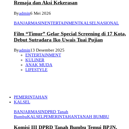
Remaja dan Aksi Kekerasan
By
admin
6 Mei 2026
BANJARMASIN
ENTERTAINMENT
KALSEL
NASIONAL
Film “Timur” Gelar Special Screening di 17 Kota,
Debut Sutradara Iko Uwais Tuai Pujian
By
admin
13 Desember 2025
ENTERTAINMENT
KULINER
ANAK MUDA
LIFESTYLE
PEMERINTAHAN
KALSEL
BANJARMASIN
DPRD Tanah
Bumbu
KALSEL
PEMERINTAHAN
TANAH BUMBU
Komisi III DPRD Tanah Bumbu Temui BPJN,