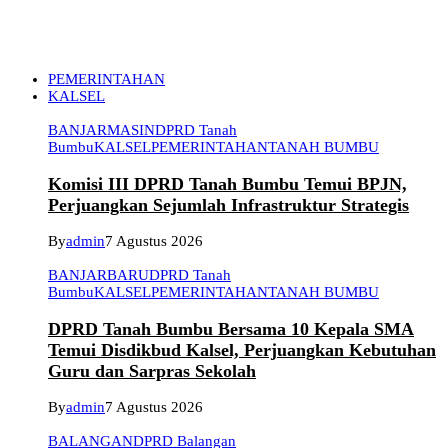
PEMERINTAHAN
KALSEL
BANJARMASIN
DPRD Tanah
Bumbu
KALSEL
PEMERINTAHAN
TANAH BUMBU
Komisi III DPRD Tanah Bumbu Temui BPJN,
Perjuangkan Sejumlah Infrastruktur Strategis
By
admin
7 Agustus 2026
BANJARBARU
DPRD Tanah
Bumbu
KALSEL
PEMERINTAHAN
TANAH BUMBU
DPRD Tanah Bumbu Bersama 10 Kepala SMA
Temui Disdikbud Kalsel, Perjuangkan Kebutuhan
Guru dan Sarpras Sekolah
By
admin
7 Agustus 2026
BALANGAN
DPRD Balangan