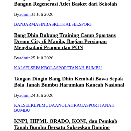
Bangun Regenerasi Atlet Basket dari Sekolah
By
admin
31 Juli 2026
BANJARMASIN
BASKET
KALSEL
SPORT
Bang Dhin Dukung Training Camp Spartans
Dream City di Manila, Bagian Persiapan
Menghadapi Prapon dan PON
By
admin
25 Juli 2026
KALSEL
SEPAKBOLA
SPORT
TANAH BUMBU
Tangan Dingin Bang Dhin Kembali Bawa Sepak
Bola Tanah Bumbu Harumkan Kancah Nasional
By
admin
24 Juli 2026
KALSEL
KEPEMUDAAN
OLAHRAGA
SPORT
TANAH
BUMBU
KNPI, HIPMI, ORADO, KONI, dan Pemkab
Tanah Bumbu Bersatu Sukseskan Domino