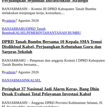
Perjuangkan Sejumlah Infrastruktur Strategis
BANJARMASIN – Komisi III DPRD Kabupaten Tanah Bumbu
melakukan kunjungan kerja, konsultasi,...
By
admin
7 Agustus 2026
BANJARBARU
DPRD Tanah
Bumbu
KALSEL
PEMERINTAHAN
TANAH BUMBU
DPRD Tanah Bumbu Bersama 10 Kepala SMA Temui
Disdikbud Kalsel, Perjuangkan Kebutuhan Guru dan
Sarpras Sekolah
BANJARBARU – Pimpinan dan anggota Komisi I DPRD Kabupaten
Tanah Bumbu bersama...
By
admin
7 Agustus 2026
BANJARMASIN
KALSEL
Peringkat 37 Nasional Jadi Alarm Keras, Bang Dhin
Desak Evaluasi Total Pelayanan Investasi Kalsel
BANJARMASIN – Anggota DPRD Provinsi Kalimantan Selatan, H.
M. Syaripuddin, menyoroti rendahnya...