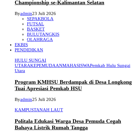
Championship se-Kalimantan Selatan
By
admin
23 Juli 2026
SEPAKBOLA
FUTSAL
BASKET
BULUTANGKIS
OLAHRAGA
EKBIS
PENDIDIKAN
HULU SUNGAI
UTARA
KEPEMUDAAN
MAHASISWA
Pemkab Hulu Sungai
Utara
Program KMHSU Berdampak di Desa Longkong
Tuai Apresiasi Pemkab HSU
By
admin
25 Juli 2026
KAMPUS
TANAH LAUT
Politala Edukasi Warga Desa Pemuda Cegah
Bahaya Listrik Rumah Tangga