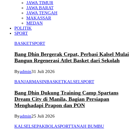
JAWA TIMUR
JAWA BARAT
JAWA TENGAH
MAKASSAR
MEDAN
POLITIK
SPORT
BASKET
SPORT
Bang Dhin Bergerak Cepat, Perbasi Kalsel Mulai
Bangun Regenerasi Atlet Basket dari Sekolah
By
admin
31 Juli 2026
BANJARMASIN
BASKET
KALSEL
SPORT
Bang Dhin Dukung Training Camp Spartans
Dream City di Manila, Bagian Persiapan
Menghadapi Prapon dan PON
By
admin
25 Juli 2026
KALSEL
SEPAKBOLA
SPORT
TANAH BUMBU