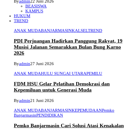
By
admin
22 Juni 2026
BEASISWA
KAMPUS
HUKUM
TREND
ANAK MUDA
BANJARMASIN
KALSEL
TREND
PDI Perjuangan Hadirkan Panggung Rakyat, 19
Musisi Jalanan Semarakkan Bulan Bung Karno
2026
By
admin
27 Juni 2026
ANAK MUDA
HULU SUNGAI UTARA
PEMILU
FDM HSU Gelar Pelatihan Demokrasi dan
Kepemiluan untuk Generasi Muda
By
admin
21 Juni 2026
ANAK MUDA
BANJARMASIN
KEPEMUDAAN
Pemko
Banjarmasin
PENDIDIKAN
Pemko Banjarmasin Cari Solusi Atasi Kenakalan