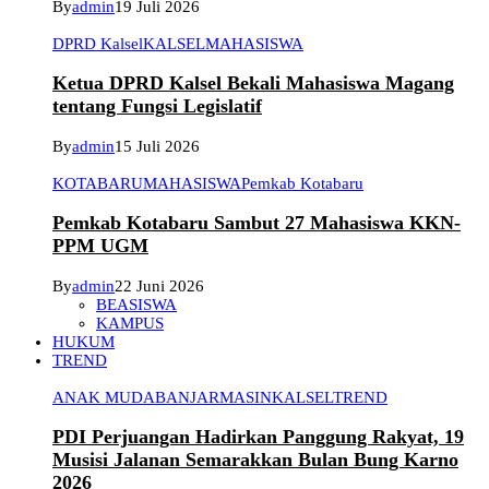
By
admin
19 Juli 2026
DPRD Kalsel
KALSEL
MAHASISWA
Ketua DPRD Kalsel Bekali Mahasiswa Magang
tentang Fungsi Legislatif
By
admin
15 Juli 2026
KOTABARU
MAHASISWA
Pemkab Kotabaru
Pemkab Kotabaru Sambut 27 Mahasiswa KKN-
PPM UGM
By
admin
22 Juni 2026
BEASISWA
KAMPUS
HUKUM
TREND
ANAK MUDA
BANJARMASIN
KALSEL
TREND
PDI Perjuangan Hadirkan Panggung Rakyat, 19
Musisi Jalanan Semarakkan Bulan Bung Karno
2026