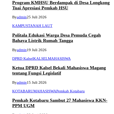
Program KMHSU Berdampak di Desa Longkong
Tuai Apresiasi Pemkab HSU
By
admin
25 Juli 2026
KAMPUS
TANAH LAUT
Politala Edukasi Warga Desa Pemuda Cegah
Bahaya Listrik Rumah Tangga
By
admin
19 Juli 2026
DPRD Kalsel
KALSEL
MAHASISWA
Ketua DPRD Kalsel Bekali Mahasiswa Magang
tentang Fungsi Legislatif
By
admin
15 Juli 2026
KOTABARU
MAHASISWA
Pemkab Kotabaru
Pemkab Kotabaru Sambut 27 Mahasiswa KKN-
PPM UGM