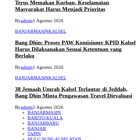
Terus Memakan Korban, Keselamatan
Masyarakat Harus Menjadi Prioritas
By
admin
1 Agustus 2026
BANJARMASIN
KALSEL
Bang Dhin: Proses PAW Komisioner KPID Kalsel
Harus Dilaksanakan Sesuai Ketentuan yang
Berlaku
By
admin
1 Agustus 2026
BANJARMASIN
KALSEL
38 Jemaah Umrah Kalsel Terlantar di Jeddah,
Bang Dhin Minta Pengawasan Travel Dievaluasi
By
admin
1 Agustus 2026
BANJARMASIN
BARITO KUALA
BANJARBARU
BANJAR
TAPIN
HULU SUNGAI SELATAN