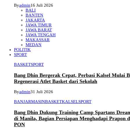
By
admin
16 Juli 2026
BALI
BANTEN
JAKARTA
JAWA TIMUR
JAWA BARAT
JAWA TENGAH
MAKASSAR
MEDAN
POLITIK
SPORT
BASKET
SPORT
Bang Dhin Bergerak Cepat, Perbasi Kalsel Mulai 
Regenerasi Atlet Basket dari Sekolah
By
admin
31 Juli 2026
BANJARMASIN
BASKET
KALSEL
SPORT
Bang Dhin Dukung Training Camp Spartans Dream
di Manila, Bagian Persiapan Menghadapi Prapon 
PON