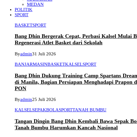
MEDAN
POLITIK
SPORT
BASKET
SPORT
Bang Dhin Bergerak Cepat, Perbasi Kalsel Mulai 
Regenerasi Atlet Basket dari Sekolah
By
admin
31 Juli 2026
BANJARMASIN
BASKET
KALSEL
SPORT
Bang Dhin Dukung Training Camp Spartans Dream
di Manila, Bagian Persiapan Menghadapi Prapon 
PON
By
admin
25 Juli 2026
KALSEL
SEPAKBOLA
SPORT
TANAH BUMBU
Tangan Dingin Bang Dhin Kembali Bawa Sepak Bo
Tanah Bumbu Harumkan Kancah Nasional