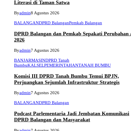
Literasi di Taman Satwa
By
admin
8 Agustus 2026
BALANGAN
DPRD Balangan
Pemkab Balangan
DPRD Balangan dan Pemkab Sepakati Perubahan
2026
By
admin
7 Agustus 2026
BANJARMASIN
DPRD Tanah
Bumbu
KALSEL
PEMERINTAHAN
TANAH BUMBU
Komisi III DPRD Tanah Bumbu Temui BPJN,
Perjuangkan Sejumlah Infrastruktur Strategis
By
admin
7 Agustus 2026
BALANGAN
DPRD Balangan
Podcast Parlementaria Jadi Jembatan Komunikasi
DPRD Balangan dan Masyarakat
By
admin
7 Agustus 2026