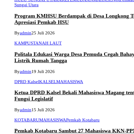
Sungai Utara
Program KMHSU Berdampak di Desa Longkong T
Apresiasi Pemkab HSU
By
admin
25 Juli 2026
KAMPUS
TANAH LAUT
Politala Edukasi Warga Desa Pemuda Cegah Baha
Listrik Rumah Tangga
By
admin
19 Juli 2026
DPRD Kalsel
KALSEL
MAHASISWA
Ketua DPRD Kalsel Bekali Mahasiswa Magang ten
Fungsi Legislatif
By
admin
15 Juli 2026
KOTABARU
MAHASISWA
Pemkab Kotabaru
Pemkab Kotabaru Sambut 27 Mahasiswa KKN-P