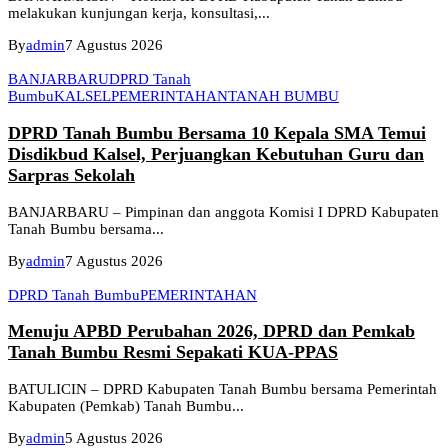
melakukan kunjungan kerja, konsultasi,...
By
admin
7 Agustus 2026
BANJARBARU
DPRD Tanah
Bumbu
KALSEL
PEMERINTAHAN
TANAH BUMBU
DPRD Tanah Bumbu Bersama 10 Kepala SMA Temui
Disdikbud Kalsel, Perjuangkan Kebutuhan Guru dan
Sarpras Sekolah
BANJARBARU – Pimpinan dan anggota Komisi I DPRD Kabupaten
Tanah Bumbu bersama...
By
admin
7 Agustus 2026
DPRD Tanah Bumbu
PEMERINTAHAN
Menuju APBD Perubahan 2026, DPRD dan Pemkab
Tanah Bumbu Resmi Sepakati KUA-PPAS
BATULICIN – DPRD Kabupaten Tanah Bumbu bersama Pemerintah
Kabupaten (Pemkab) Tanah Bumbu...
By
admin
5 Agustus 2026