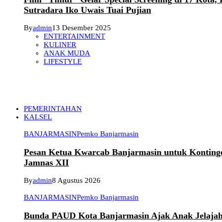
Sutradara Iko Uwais Tuai Pujian
By
admin
13 Desember 2025
ENTERTAINMENT
KULINER
ANAK MUDA
LIFESTYLE
PEMERINTAHAN
KALSEL
BANJARMASIN
Pemko Banjarmasin
Pesan Ketua Kwarcab Banjarmasin untuk Konting
Jamnas XII
By
admin
8 Agustus 2026
BANJARMASIN
Pemko Banjarmasin
Bunda PAUD Kota Banjarmasin Ajak Anak Jelaja