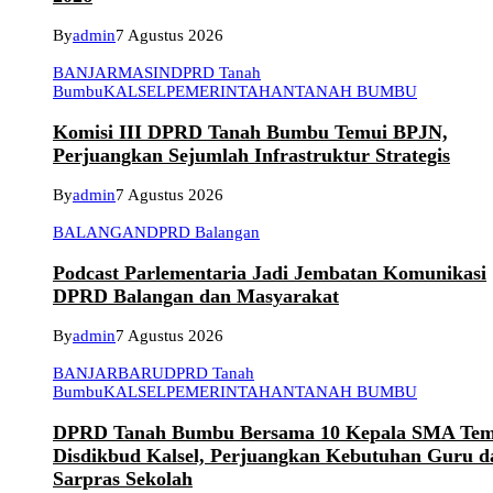
By
admin
7 Agustus 2026
BANJARMASIN
DPRD Tanah
Bumbu
KALSEL
PEMERINTAHAN
TANAH BUMBU
Komisi III DPRD Tanah Bumbu Temui BPJN,
Perjuangkan Sejumlah Infrastruktur Strategis
By
admin
7 Agustus 2026
BALANGAN
DPRD Balangan
Podcast Parlementaria Jadi Jembatan Komunikasi
DPRD Balangan dan Masyarakat
By
admin
7 Agustus 2026
BANJARBARU
DPRD Tanah
Bumbu
KALSEL
PEMERINTAHAN
TANAH BUMBU
DPRD Tanah Bumbu Bersama 10 Kepala SMA Tem
Disdikbud Kalsel, Perjuangkan Kebutuhan Guru d
Sarpras Sekolah