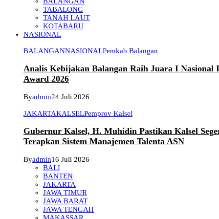
BALANGAN
TABALONG
TANAH LAUT
KOTABARU
NASIONAL
BALANGAN
NASIONAL
Pemkab Balangan
Analis Kebijakan Balangan Raih Juara I Nasional
Award 2026
By
admin
24 Juli 2026
JAKARTA
KALSEL
Pemprov Kalsel
Gubernur Kalsel, H. Muhidin Pastikan Kalsel Sege
Terapkan Sistem Manajemen Talenta ASN
By
admin
16 Juli 2026
BALI
BANTEN
JAKARTA
JAWA TIMUR
JAWA BARAT
JAWA TENGAH
MAKASSAR