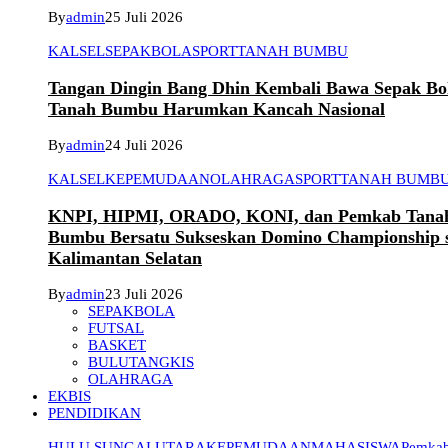
By
admin
25 Juli 2026
KALSEL
SEPAKBOLA
SPORT
TANAH BUMBU
Tangan Dingin Bang Dhin Kembali Bawa Sepak Bo
Tanah Bumbu Harumkan Kancah Nasional
By
admin
24 Juli 2026
KALSEL
KEPEMUDAAN
OLAHRAGA
SPORT
TANAH BUMB
KNPI, HIPMI, ORADO, KONI, dan Pemkab Tana
Bumbu Bersatu Sukseskan Domino Championship 
Kalimantan Selatan
By
admin
23 Juli 2026
SEPAKBOLA
FUTSAL
BASKET
BULUTANGKIS
OLAHRAGA
EKBIS
PENDIDIKAN
HULU SUNGAI UTARA
KEPEMUDAAN
MAHASISWA
Pemkab