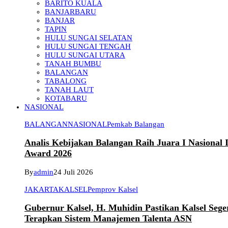
BARITO KUALA
BANJARBARU
BANJAR
TAPIN
HULU SUNGAI SELATAN
HULU SUNGAI TENGAH
HULU SUNGAI UTARA
TANAH BUMBU
BALANGAN
TABALONG
TANAH LAUT
KOTABARU
NASIONAL
BALANGAN
NASIONAL
Pemkab Balangan
Analis Kebijakan Balangan Raih Juara I Nasional
Award 2026
By
admin
24 Juli 2026
JAKARTA
KALSEL
Pemprov Kalsel
Gubernur Kalsel, H. Muhidin Pastikan Kalsel Sege
Terapkan Sistem Manajemen Talenta ASN