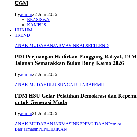
UGM
By
admin
22 Juni 2026
BEASISWA
KAMPUS
HUKUM
TREND
ANAK MUDA
BANJARMASIN
KALSEL
TREND
PDI Perjuangan Hadirkan Panggung Rakyat, 19 Mu
Jalanan Semarakkan Bulan Bung Karno 2026
By
admin
27 Juni 2026
ANAK MUDA
HULU SUNGAI UTARA
PEMILU
FDM HSU Gelar Pelatihan Demokrasi dan Kepemi
untuk Generasi Muda
By
admin
21 Juni 2026
ANAK MUDA
BANJARMASIN
KEPEMUDAAN
Pemko
Banjarmasin
PENDIDIKAN