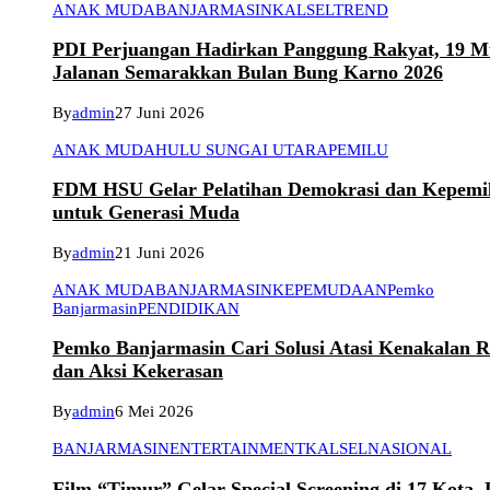
ANAK MUDA
BANJARMASIN
KALSEL
TREND
PDI Perjuangan Hadirkan Panggung Rakyat, 19 Mu
Jalanan Semarakkan Bulan Bung Karno 2026
By
admin
27 Juni 2026
ANAK MUDA
HULU SUNGAI UTARA
PEMILU
FDM HSU Gelar Pelatihan Demokrasi dan Kepemi
untuk Generasi Muda
By
admin
21 Juni 2026
ANAK MUDA
BANJARMASIN
KEPEMUDAAN
Pemko
Banjarmasin
PENDIDIKAN
Pemko Banjarmasin Cari Solusi Atasi Kenakalan 
dan Aksi Kekerasan
By
admin
6 Mei 2026
BANJARMASIN
ENTERTAINMENT
KALSEL
NASIONAL
Film “Timur” Gelar Special Screening di 17 Kota,