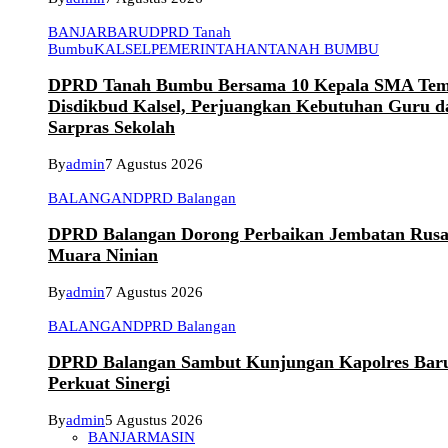
BANJARBARU
DPRD Tanah
Bumbu
KALSEL
PEMERINTAHAN
TANAH BUMBU
DPRD Tanah Bumbu Bersama 10 Kepala SMA Tem
Disdikbud Kalsel, Perjuangkan Kebutuhan Guru d
Sarpras Sekolah
By
admin
7 Agustus 2026
BALANGAN
DPRD Balangan
DPRD Balangan Dorong Perbaikan Jembatan Rusa
Muara Ninian
By
admin
7 Agustus 2026
BALANGAN
DPRD Balangan
DPRD Balangan Sambut Kunjungan Kapolres Bar
Perkuat Sinergi
By
admin
5 Agustus 2026
BANJARMASIN