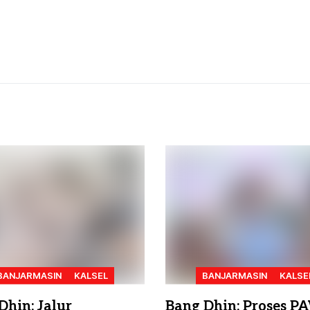
BANJARMASIN
KALSEL
BANJARMASIN
KALSE
Dhin: Jalur
Bang Dhin: Proses P