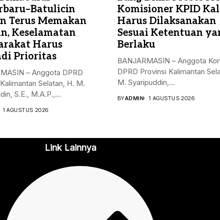
rbaru–Batulicin
Komisioner KPID Kal
n Terus Memakan
Harus Dilaksanakan
n, Keselamatan
Sesuai Ketentuan ya
rakat Harus
Berlaku
di Prioritas
BANJARMASIN – Anggota Komi
DPRD Provinsi Kalimantan Sela
MASIN – Anggota DPRD
M. Syaripuddin,...
 Kalimantan Selatan, H. M.
in, S.E., M.A.P.,...
BY
ADMIN
1 AGUSTUS 2026
1 AGUSTUS 2026
Link Lainnya