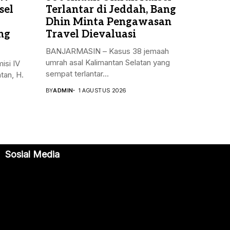
sel
Terlantar di Jeddah, Bang
Dhin Minta Pengawasan
ng
Travel Dievaluasi
BANJARMASIN – Kasus 38 jemaah
umrah asal Kalimantan Selatan yang
si IV
sempat terlantar...
tan, H.
BY
ADMIN
1 AGUSTUS 2026
Sosial Media