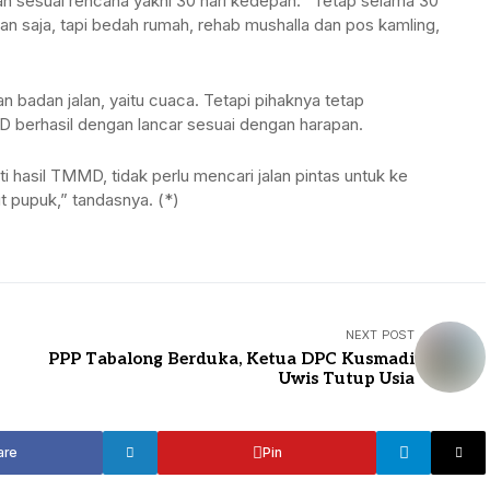
bah sesuai rencana yakni 30 hari kedepan. “Tetap selama 30
TANAH BUMBU
lan saja, tapi bedah rumah, rehab mushalla dan pos kamling,
TABALONG
BALANGAN
TANAH LAUT
badan jalan, yaitu cuaca. Tetapi pihaknya tetap
TABALONG
KOTABARU
berhasil dengan lancar sesuai dengan harapan.
TANAH LAUT
 hasil TMMD, tidak perlu mencari jalan pintas untuk ke
t pupuk,” tandasnya. (*)
KOTABARU
NEXT POST
PPP Tabalong Berduka, Ketua DPC Kusmadi
Uwis Tutup Usia
are
Pin