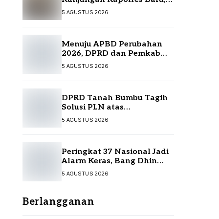
Perkuat Sinergi
5 AGUSTUS 2026
Menuju APBD Perubahan
2026, DPRD dan Pemkab
Tanah Bumbu Resmi
5 AGUSTUS 2026
Sepakati KUA-PPAS
DPRD Tanah Bumbu Tagih
Solusi PLN atas
Pemadaman Listrik,
5 AGUSTUS 2026
Kompensasi Pelanggan
Belum Diputuskan
Peringkat 37 Nasional Jadi
Alarm Keras, Bang Dhin
Desak Evaluasi Total
5 AGUSTUS 2026
Pelayanan Investasi Kalsel
Berlangganan