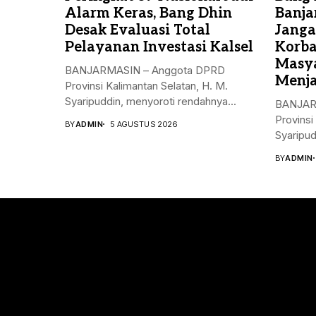
Alarm Keras, Bang Dhin
Banja
Desak Evaluasi Total
Janga
Pelayanan Investasi Kalsel
Korba
Masya
BANJARMASIN – Anggota DPRD
Menja
Provinsi Kalimantan Selatan, H. M.
Syaripuddin, menyoroti rendahnya...
BANJAR
Provinsi
BY
ADMIN
5 AGUSTUS 2026
Syaripudd
BY
ADMIN