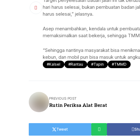
Target penyelesaian badan jalan ini tak beru
hari harus selesai, bukan pembuatan badan ja
harus selesai,” jelasnya.
Asep menambahkan, kendala untuk pembuatan 
memaksimalkan saat bekerja, sehingga TMMD 
“Sehingga nantinya masyarakat bisa menikmati
kebun, dan mobil pun bisa masuk untuk angku
#Kalsel
#Rantau
#Tapin
#TMMD
PREVIOUS POST
Rutin Periksa Alat Berat
Tweet
Sh