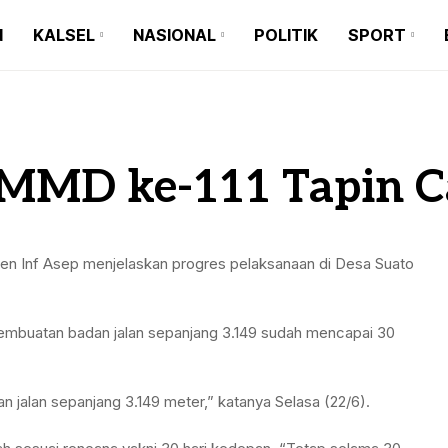
N
KALSEL
NASIONAL
POLITIK
SPORT
BANJARMASIN
BALI
BARITO KUALA
BANTEN
BANJARMASIN
BALI
BANJARBARU
JAKARTA
BARITO KUALA
BANTEN
MD ke-111 Tapin Ca
BANJAR
JAWA TIMUR
BANJARBARU
JAKARTA
TAPIN
JAWA BARAT
BANJAR
JAWA TIMUR
HULU SUNGAI SELATAN
JAWA TENGAH
Inf Asep menjelaskan progres pelaksanaan di Desa Suato
TAPIN
JAWA BARAT
HULU SUNGAI TENGAH
MAKASSAR
pembuatan badan jalan sepanjang 3.149 sudah mencapai 30
HULU SUNGAI SELATAN
JAWA TENGAH
HULU SUNGAI UTARA
MEDAN
HULU SUNGAI TENGAH
MAKASSAR
TANAH BUMBU
 jalan sepanjang 3.149 meter,” katanya Selasa (22/6).
HULU SUNGAI UTARA
MEDAN
BALANGAN