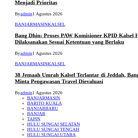
Menjadi Prioritas
By
admin
1 Agustus 2026
BANJARMASIN
KALSEL
Bang Dhin: Proses PAW Komisioner KPID Kalsel 
Dilaksanakan Sesuai Ketentuan yang Berlaku
By
admin
1 Agustus 2026
BANJARMASIN
KALSEL
38 Jemaah Umrah Kalsel Terlantar di Jeddah, Ban
Minta Pengawasan Travel Dievaluasi
By
admin
1 Agustus 2026
BANJARMASIN
BARITO KUALA
BANJARBARU
BANJAR
TAPIN
HULU SUNGAI SELATAN
HULU SUNGAI TENGAH
HULU SUNGAI UTARA