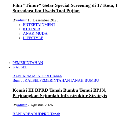
Film “Timur” Gelar Special Screening di 17 Kota,
Sutradara Iko Uwais Tuai Pujian
By
admin
13 Desember 2025
ENTERTAINMENT
KULINER
ANAK MUDA
LIFESTYLE
PEMERINTAHAN
KALSEL
BANJARMASIN
DPRD Tanah
Bumbu
KALSEL
PEMERINTAHAN
TANAH BUMBU
Komisi III DPRD Tanah Bumbu Temui BPJN,
Perjuangkan Sejumlah Infrastruktur Strategis
By
admin
7 Agustus 2026
BANJARBARU
DPRD Tanah