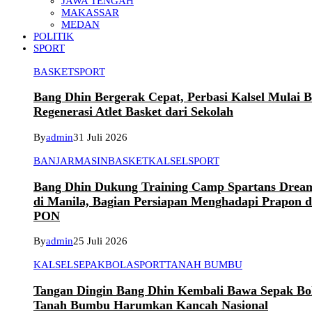
JAWA TENGAH
MAKASSAR
MEDAN
POLITIK
SPORT
BASKET
SPORT
Bang Dhin Bergerak Cepat, Perbasi Kalsel Mulai 
Regenerasi Atlet Basket dari Sekolah
By
admin
31 Juli 2026
BANJARMASIN
BASKET
KALSEL
SPORT
Bang Dhin Dukung Training Camp Spartans Dream
di Manila, Bagian Persiapan Menghadapi Prapon 
PON
By
admin
25 Juli 2026
KALSEL
SEPAKBOLA
SPORT
TANAH BUMBU
Tangan Dingin Bang Dhin Kembali Bawa Sepak Bo
Tanah Bumbu Harumkan Kancah Nasional