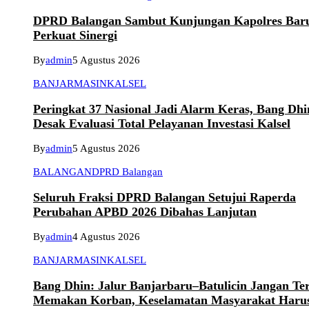
DPRD Balangan Sambut Kunjungan Kapolres Bar
Perkuat Sinergi
By
admin
5 Agustus 2026
BANJARMASIN
KALSEL
Peringkat 37 Nasional Jadi Alarm Keras, Bang Dhi
Desak Evaluasi Total Pelayanan Investasi Kalsel
By
admin
5 Agustus 2026
BALANGAN
DPRD Balangan
Seluruh Fraksi DPRD Balangan Setujui Raperda
Perubahan APBD 2026 Dibahas Lanjutan
By
admin
4 Agustus 2026
BANJARMASIN
KALSEL
Bang Dhin: Jalur Banjarbaru–Batulicin Jangan Te
Memakan Korban, Keselamatan Masyarakat Haru