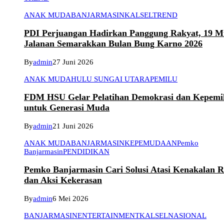
ANAK MUDA
BANJARMASIN
KALSEL
TREND
PDI Perjuangan Hadirkan Panggung Rakyat, 19 Mu
Jalanan Semarakkan Bulan Bung Karno 2026
By
admin
27 Juni 2026
ANAK MUDA
HULU SUNGAI UTARA
PEMILU
FDM HSU Gelar Pelatihan Demokrasi dan Kepemi
untuk Generasi Muda
By
admin
21 Juni 2026
ANAK MUDA
BANJARMASIN
KEPEMUDAAN
Pemko
Banjarmasin
PENDIDIKAN
Pemko Banjarmasin Cari Solusi Atasi Kenakalan 
dan Aksi Kekerasan
By
admin
6 Mei 2026
BANJARMASIN
ENTERTAINMENT
KALSEL
NASIONAL