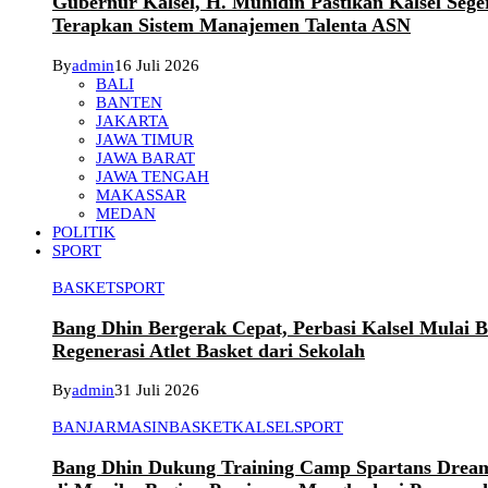
Gubernur Kalsel, H. Muhidin Pastikan Kalsel Sege
Terapkan Sistem Manajemen Talenta ASN
By
admin
16 Juli 2026
BALI
BANTEN
JAKARTA
JAWA TIMUR
JAWA BARAT
JAWA TENGAH
MAKASSAR
MEDAN
POLITIK
SPORT
BASKET
SPORT
Bang Dhin Bergerak Cepat, Perbasi Kalsel Mulai 
Regenerasi Atlet Basket dari Sekolah
By
admin
31 Juli 2026
BANJARMASIN
BASKET
KALSEL
SPORT
Bang Dhin Dukung Training Camp Spartans Dream