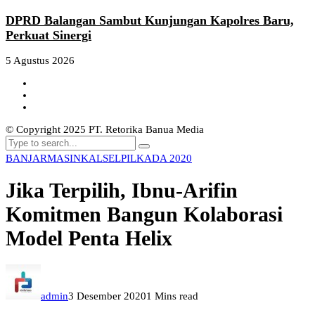
DPRD Balangan Sambut Kunjungan Kapolres Baru,
Perkuat Sinergi
5 Agustus 2026
© Copyright 2025 PT. Retorika Banua Media
BANJARMASIN
KALSEL
PILKADA 2020
Jika Terpilih, Ibnu-Arifin
Komitmen Bangun Kolaborasi
Model Penta Helix
admin
3 Desember 2020
1 Mins read