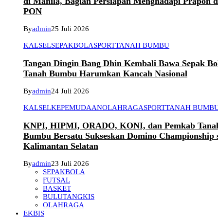
di Manila, Bagian Persiapan Menghadapi Prapon 
PON
By
admin
25 Juli 2026
KALSEL
SEPAKBOLA
SPORT
TANAH BUMBU
Tangan Dingin Bang Dhin Kembali Bawa Sepak Bo
Tanah Bumbu Harumkan Kancah Nasional
By
admin
24 Juli 2026
KALSEL
KEPEMUDAAN
OLAHRAGA
SPORT
TANAH BUMB
KNPI, HIPMI, ORADO, KONI, dan Pemkab Tana
Bumbu Bersatu Sukseskan Domino Championship 
Kalimantan Selatan
By
admin
23 Juli 2026
SEPAKBOLA
FUTSAL
BASKET
BULUTANGKIS
OLAHRAGA
EKBIS