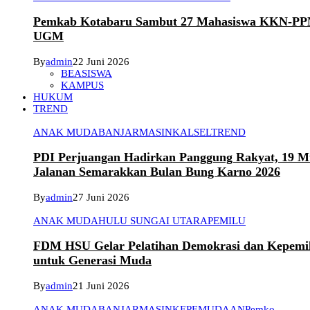
Pemkab Kotabaru Sambut 27 Mahasiswa KKN-P
UGM
By
admin
22 Juni 2026
BEASISWA
KAMPUS
HUKUM
TREND
ANAK MUDA
BANJARMASIN
KALSEL
TREND
PDI Perjuangan Hadirkan Panggung Rakyat, 19 Mu
Jalanan Semarakkan Bulan Bung Karno 2026
By
admin
27 Juni 2026
ANAK MUDA
HULU SUNGAI UTARA
PEMILU
FDM HSU Gelar Pelatihan Demokrasi dan Kepemi
untuk Generasi Muda
By
admin
21 Juni 2026
ANAK MUDA
BANJARMASIN
KEPEMUDAAN
Pemko