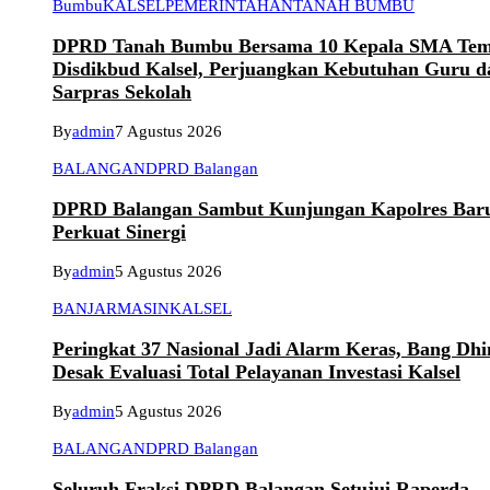
Bumbu
KALSEL
PEMERINTAHAN
TANAH BUMBU
DPRD Tanah Bumbu Bersama 10 Kepala SMA Tem
Disdikbud Kalsel, Perjuangkan Kebutuhan Guru d
Sarpras Sekolah
By
admin
7 Agustus 2026
BALANGAN
DPRD Balangan
DPRD Balangan Sambut Kunjungan Kapolres Bar
Perkuat Sinergi
By
admin
5 Agustus 2026
BANJARMASIN
KALSEL
Peringkat 37 Nasional Jadi Alarm Keras, Bang Dhi
Desak Evaluasi Total Pelayanan Investasi Kalsel
By
admin
5 Agustus 2026
BALANGAN
DPRD Balangan
Seluruh Fraksi DPRD Balangan Setujui Raperda