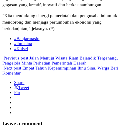
gagasan yang kreatif, inovatif dan berkesinambungan.
“Kita mendukung sinergi pemerintah dan pengusaha ini untuk
mendorong dan menjaga pertumbuhan ekonomi yang
berkelanjutan,” jelasnya. (*)
#Banjarmasin
#ibnusina
#Kalsel
Previous post
Jalan Menuju Wisata Riam Bajandik Tergenang,
Pengelola Minta Perhatian Pemerintah Daerah
Next post
Empat Tahun Kepemimpinan Ibnu Sina, Warga Beri
Komentar
Share
Tweet
Pin
Leave a comment