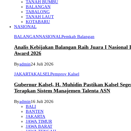
TANAH BUMBU
BALANGAN
TABALONG
TANAH LAUT
KOTABARU
NASIONAL
BALANGAN
NASIONAL
Pemkab Balangan
Analis Kebijakan Balangan Raih Juara I Nasional
Award 2026
By
admin
24 Juli 2026
JAKARTA
KALSEL
Pemprov Kalsel
Gubernur Kalsel, H. Muhidin Pastikan Kalsel Sege
Terapkan Sistem Manajemen Talenta ASN
By
admin
16 Juli 2026
BALI
BANTEN
JAKARTA
JAWA TIMUR
JAWA BARAT