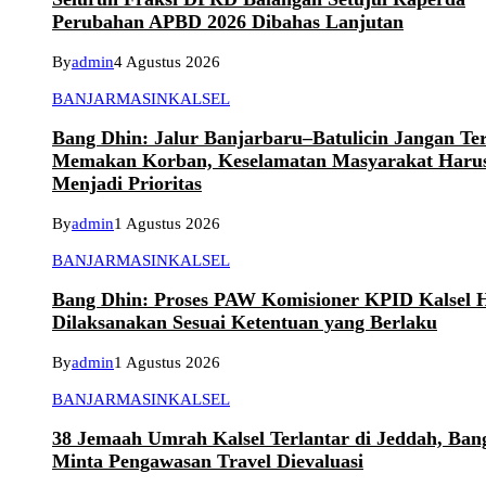
Perubahan APBD 2026 Dibahas Lanjutan
By
admin
4 Agustus 2026
BANJARMASIN
KALSEL
Bang Dhin: Jalur Banjarbaru–Batulicin Jangan Te
Memakan Korban, Keselamatan Masyarakat Haru
Menjadi Prioritas
By
admin
1 Agustus 2026
BANJARMASIN
KALSEL
Bang Dhin: Proses PAW Komisioner KPID Kalsel 
Dilaksanakan Sesuai Ketentuan yang Berlaku
By
admin
1 Agustus 2026
BANJARMASIN
KALSEL
38 Jemaah Umrah Kalsel Terlantar di Jeddah, Ban
Minta Pengawasan Travel Dievaluasi