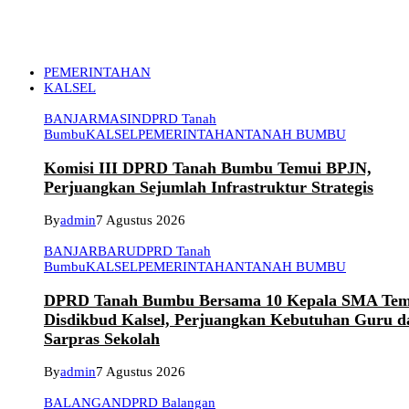
PEMERINTAHAN
KALSEL
BANJARMASIN
DPRD Tanah
Bumbu
KALSEL
PEMERINTAHAN
TANAH BUMBU
Komisi III DPRD Tanah Bumbu Temui BPJN,
Perjuangkan Sejumlah Infrastruktur Strategis
By
admin
7 Agustus 2026
BANJARBARU
DPRD Tanah
Bumbu
KALSEL
PEMERINTAHAN
TANAH BUMBU
DPRD Tanah Bumbu Bersama 10 Kepala SMA Tem
Disdikbud Kalsel, Perjuangkan Kebutuhan Guru d
Sarpras Sekolah
By
admin
7 Agustus 2026
BALANGAN
DPRD Balangan