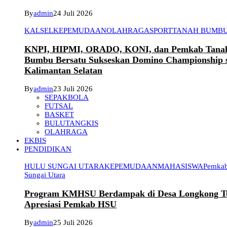
By
admin
24 Juli 2026
KALSEL
KEPEMUDAAN
OLAHRAGA
SPORT
TANAH BUMB
KNPI, HIPMI, ORADO, KONI, dan Pemkab Tana
Bumbu Bersatu Sukseskan Domino Championship 
Kalimantan Selatan
By
admin
23 Juli 2026
SEPAKBOLA
FUTSAL
BASKET
BULUTANGKIS
OLAHRAGA
EKBIS
PENDIDIKAN
HULU SUNGAI UTARA
KEPEMUDAAN
MAHASISWA
Pemkab
Sungai Utara
Program KMHSU Berdampak di Desa Longkong T
Apresiasi Pemkab HSU
By
admin
25 Juli 2026