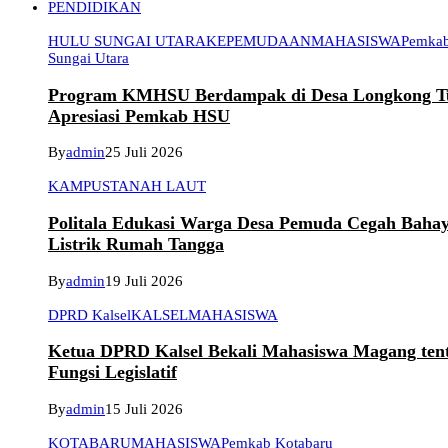
PENDIDIKAN
HULU SUNGAI UTARA
KEPEMUDAAN
MAHASISWA
Pemkab
Sungai Utara
Program KMHSU Berdampak di Desa Longkong T
Apresiasi Pemkab HSU
By
admin
25 Juli 2026
KAMPUS
TANAH LAUT
Politala Edukasi Warga Desa Pemuda Cegah Baha
Listrik Rumah Tangga
By
admin
19 Juli 2026
DPRD Kalsel
KALSEL
MAHASISWA
Ketua DPRD Kalsel Bekali Mahasiswa Magang ten
Fungsi Legislatif
By
admin
15 Juli 2026
KOTABARU
MAHASISWA
Pemkab Kotabaru