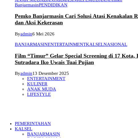
Banjarmasin
PENDIDIKAN
Pemko Banjarmasin Cari Solusi Atasi Kenakalan 
dan Aksi Kekerasan
By
admin
6 Mei 2026
BANJARMASIN
ENTERTAINMENT
KALSEL
NASIONAL
Film “Timur” Gelar Special Screening di 17 Kota,
Sutradara Iko Uwais Tuai Pujian
By
admin
13 Desember 2025
ENTERTAINMENT
KULINER
ANAK MUDA
LIFESTYLE
PEMERINTAHAN
KALSEL
BANJARMASIN