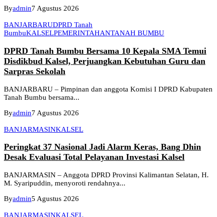
By
admin
7 Agustus 2026
BANJARBARU
DPRD Tanah
Bumbu
KALSEL
PEMERINTAHAN
TANAH BUMBU
DPRD Tanah Bumbu Bersama 10 Kepala SMA Temui
Disdikbud Kalsel, Perjuangkan Kebutuhan Guru dan
Sarpras Sekolah
BANJARBARU – Pimpinan dan anggota Komisi I DPRD Kabupaten
Tanah Bumbu bersama...
By
admin
7 Agustus 2026
BANJARMASIN
KALSEL
Peringkat 37 Nasional Jadi Alarm Keras, Bang Dhin
Desak Evaluasi Total Pelayanan Investasi Kalsel
BANJARMASIN – Anggota DPRD Provinsi Kalimantan Selatan, H.
M. Syaripuddin, menyoroti rendahnya...
By
admin
5 Agustus 2026
BANJARMASIN
KALSEL