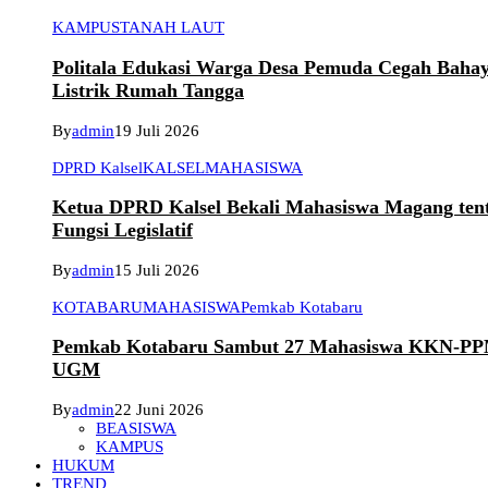
KAMPUS
TANAH LAUT
Politala Edukasi Warga Desa Pemuda Cegah Baha
Listrik Rumah Tangga
By
admin
19 Juli 2026
DPRD Kalsel
KALSEL
MAHASISWA
Ketua DPRD Kalsel Bekali Mahasiswa Magang ten
Fungsi Legislatif
By
admin
15 Juli 2026
KOTABARU
MAHASISWA
Pemkab Kotabaru
Pemkab Kotabaru Sambut 27 Mahasiswa KKN-P
UGM
By
admin
22 Juni 2026
BEASISWA
KAMPUS
HUKUM
TREND