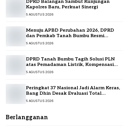
DPRD Balangan Sambut Kunjungan
Kapolres Baru, Perkuat Sinergi
5 AGUSTUS 2026
Menuju APBD Perubahan 2026, DPRD
dan Pemkab Tanah Bumbu Resmi
Sepakati KUA-PPAS
5 AGUSTUS 2026
DPRD Tanah Bumbu Tagih Solusi PLN
atas Pemadaman Listrik, Kompensasi
Pelanggan Belum Diputuskan
5 AGUSTUS 2026
Peringkat 37 Nasional Jadi Alarm Keras,
Bang Dhin Desak Evaluasi Total
Pelayanan Investasi Kalsel
5 AGUSTUS 2026
Berlangganan