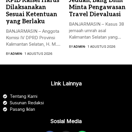
KPID Kalsel Harus
Jeddah, Bang Dhin
Dilaksanakan
Minta Pengawasan
Sesuai Ketentuan
Travel Dievaluasi
yang Berlaku
BANJARMASIN – Kasus 38
jemaah umrah asal
BANJARMASIN – Anggota
Kalimantan Selatan yang
Komisi IV DPRD Provinsi
sempat terlantar...
Kalimantan Selatan, H. M.
BY
ADMIN
1 AGUSTUS 2026
Syaripuddin,...
BY
ADMIN
1 AGUSTUS 2026
Link Lainnya
Tentang Kami
Susunan Redaksi
Pasang Iklan
Sosial Media