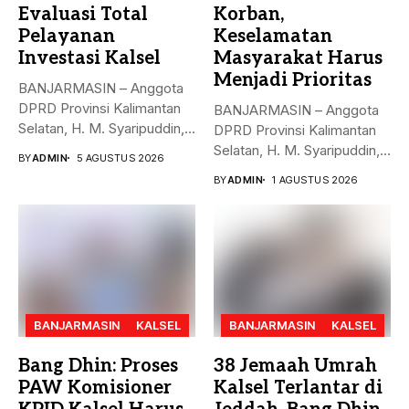
Evaluasi Total
Korban,
Pelayanan
Keselamatan
Investasi Kalsel
Masyarakat Harus
Menjadi Prioritas
BANJARMASIN – Anggota
DPRD Provinsi Kalimantan
BANJARMASIN – Anggota
Selatan, H. M. Syaripuddin,
DPRD Provinsi Kalimantan
menyoroti rendahnya...
Selatan, H. M. Syaripuddin,
BY
ADMIN
5 AGUSTUS 2026
S.E., M.A.P.,...
BY
ADMIN
1 AGUSTUS 2026
BANJARMASIN
KALSEL
BANJARMASIN
KALSEL
Bang Dhin: Proses
38 Jemaah Umrah
PAW Komisioner
Kalsel Terlantar di