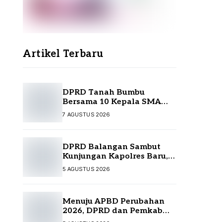
Artikel Terbaru
DPRD Tanah Bumbu
Bersama 10 Kepala SMA
Temui Disdikbud Kalsel,
7 AGUSTUS 2026
Perjuangkan Kebutuhan
Guru dan Sarpras Sekolah
DPRD Balangan Sambut
Kunjungan Kapolres Baru,
Perkuat Sinergi
5 AGUSTUS 2026
Menuju APBD Perubahan
2026, DPRD dan Pemkab
Tanah Bumbu Resmi