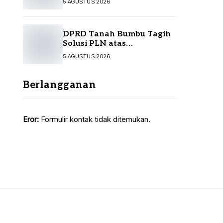
5 AGUSTUS 2026
Sepakati KUA-PPAS
DPRD Tanah Bumbu Tagih
Solusi PLN atas
Pemadaman Listrik,
5 AGUSTUS 2026
Kompensasi Pelanggan
Belum Diputuskan
Berlangganan
Eror:
Formulir kontak tidak ditemukan.