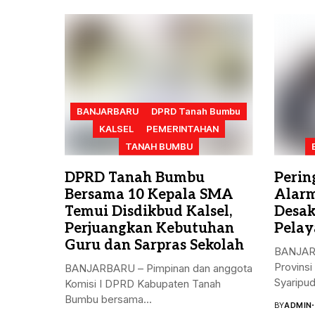
BANJARBARU
DPRD Tanah Bumbu
KALSEL
PEMERINTAHAN
TANAH BUMBU
DPRD Tanah Bumbu
Perin
Bersama 10 Kepala SMA
Alarm
Temui Disdikbud Kalsel,
Desak
Perjuangkan Kebutuhan
Pelay
Guru dan Sarpras Sekolah
BANJAR
Provinsi
BANJARBARU – Pimpinan dan anggota
Syaripud
Komisi I DPRD Kabupaten Tanah
Bumbu bersama...
BY
ADMIN