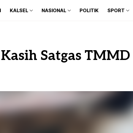
N
KALSEL
NASIONAL
POLITIK
SPORT
BANJARMASIN
BALI
BARITO KUALA
BANTEN
BANJARMASIN
BALI
BANJARBARU
JAKARTA
BARITO KUALA
BANTEN
 Kasih Satgas TMMD
BANJAR
JAWA TIMUR
BANJARBARU
JAKARTA
TAPIN
JAWA BARAT
BANJAR
JAWA TIMUR
HULU SUNGAI SELATAN
JAWA TENGAH
TAPIN
JAWA BARAT
HULU SUNGAI TENGAH
MAKASSAR
HULU SUNGAI SELATAN
JAWA TENGAH
HULU SUNGAI UTARA
MEDAN
HULU SUNGAI TENGAH
MAKASSAR
TANAH BUMBU
HULU SUNGAI UTARA
MEDAN
BALANGAN