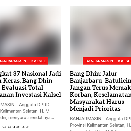
BANJARMASIN
KALSEL
BANJARMASIN
KALSE
gkat 37 Nasional Jadi
Bang Dhin: Jalur
 Keras, Bang Dhin
Banjarbaru–Batulici
 Evaluasi Total
Jangan Terus Mema
anan Investasi Kalsel
Korban, Keselamata
Masyarakat Harus
MASIN – Anggota DPRD
Menjadi Prioritas
 Kalimantan Selatan, H. M.
din, menyoroti rendahnya...
BANJARMASIN – Anggota D
Provinsi Kalimantan Selatan, H
5 AGUSTUS 2026