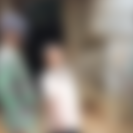
TANAH BUMBU
TABALONG
BALANGAN
TANAH LAUT
TABALONG
KOTABARU
TANAH LAUT
KOTABARU