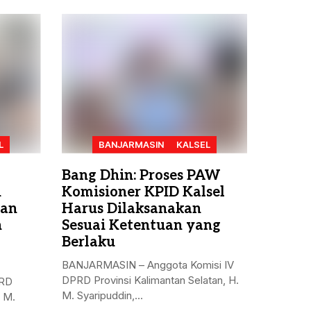
L
BANJARMASIN
KALSEL
Bang Dhin: Proses PAW
n
Komisioner KPID Kalsel
kan
Harus Dilaksanakan
n
Sesuai Ketentuan yang
Berlaku
BANJARMASIN – Anggota Komisi IV
DPRD Provinsi Kalimantan Selatan, H.
PRD
M. Syaripuddin,...
. M.