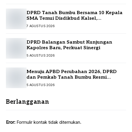
DPRD Tanah Bumbu Bersama 10 Kepala
SMA Temui Disdikbud Kalsel,
Perjuangkan Kebutuhan Guru dan
7 AGUSTUS 2026
Sarpras Sekolah
DPRD Balangan Sambut Kunjungan
Kapolres Baru, Perkuat Sinergi
5 AGUSTUS 2026
Menuju APBD Perubahan 2026, DPRD
dan Pemkab Tanah Bumbu Resmi
Sepakati KUA-PPAS
5 AGUSTUS 2026
Berlangganan
Eror:
Formulir kontak tidak ditemukan.