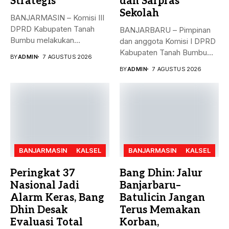
Strategis
dan Sarpras
Sekolah
BANJARMASIN – Komisi III
DPRD Kabupaten Tanah
BANJARBARU – Pimpinan
Bumbu melakukan
dan anggota Komisi I DPRD
kunjungan kerja,
Kabupaten Tanah Bumbu
BY
ADMIN
7 AGUSTUS 2026
konsultasi,...
bersama...
BY
ADMIN
7 AGUSTUS 2026
BANJARMASIN
KALSEL
BANJARMASIN
KALSEL
Peringkat 37
Bang Dhin: Jalur
Nasional Jadi
Banjarbaru–
Alarm Keras, Bang
Batulicin Jangan
Dhin Desak
Terus Memakan
Evaluasi Total
Korban,