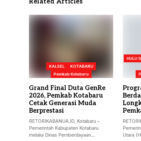
Related Articles
HULU 
KALSEL
KOTABARU
Pemkab Kotabaru
P
Grand Final Duta GenRe
Prog
2026, Pemkab Kotabaru
Berda
Cetak Generasi Muda
Longk
Berprestasi
Pemk
RETORIKABANUA.ID, Kotabaru –
RETORIK
Pemerintah Kabupaten Kotabaru
Pemerin
melalui Dinas Pemberdayaan
Utara (