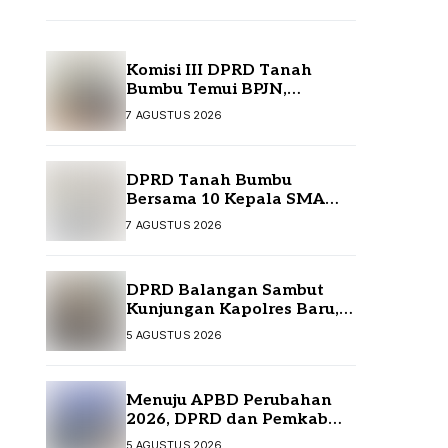
Komisi III DPRD Tanah
Bumbu Temui BPJN,
Perjuangkan Sejumlah
7 AGUSTUS 2026
Infrastruktur Strategis
DPRD Tanah Bumbu
Bersama 10 Kepala SMA
Temui Disdikbud Kalsel,
7 AGUSTUS 2026
Perjuangkan Kebutuhan
Guru dan Sarpras Sekolah
DPRD Balangan Sambut
Kunjungan Kapolres Baru,
Perkuat Sinergi
5 AGUSTUS 2026
Menuju APBD Perubahan
2026, DPRD dan Pemkab
Tanah Bumbu Resmi
5 AGUSTUS 2026