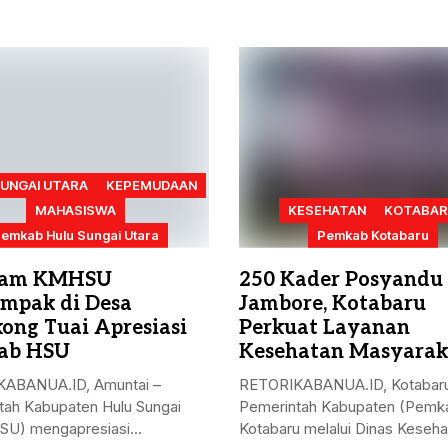
SUNGAI UTARA
KEPEMUDAAN
MAHASISWA
KESEHATAN
KOTABA
emkab Hulu Sungai Utara
Pemkab Kotabaru
ram KMHSU
250 Kader Posyandu 
mpak di Desa
Jambore, Kotabaru
ong Tuai Apresiasi
Perkuat Layanan
ab HSU
Kesehatan Masyarak
ABANUA.ID, Amuntai –
RETORIKABANUA.ID, Kotabaru
tah Kabupaten Hulu Sungai
Pemerintah Kabupaten (Pemk
HSU) mengapresiasi
Kotabaru melalui Dinas Keseha