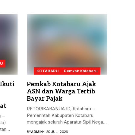
RU
KOTABARU
Pemkab Kotabaru
Ikuti
Pemkab Kotabaru Ajak
ASN dan Warga Tertib
Bayar Pajak
at
RETORIKABANUA.ID, Kotabaru –
Pemerintah Kabupaten Kotabaru
 –
mengajak seluruh Aparatur Sipil Negara
ab)
(ASN)...
tan
BY
ADMIN
20 JULI 2026