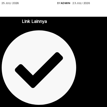
aan program...
menggelar Jambore Kader
25 JULI 2026
BY
ADMIN
23 JULI 2026
Posyandu Kabupaten Kotabar
sebagai...
Link Lainnya