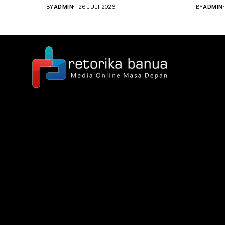
Perempuan, Perlindungan Anak,...
pelaksan
BY
ADMIN
26 JULI 2026
BY
ADMIN