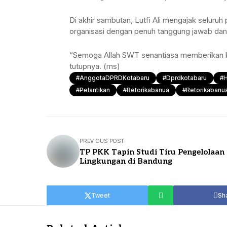
Di akhir sambutan, Lutfi Ali mengajak seluruh
organisasi dengan penuh tanggung jawab da
“Semoga Allah SWT senantiasa memberikan 
tutupnya. (ms)
#AnggotaDPRDKotabaru
#dprdkotabaru
#
#Pelantikan
#retorikabanua
#retorikabanua
PREVIOUS POST
TP PKK Tapin Studi Tiru Pengelolaan
Lingkungan di Bandung
Tweet
Sh