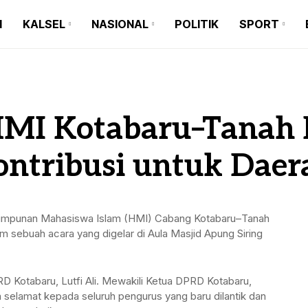
N
KALSEL
NASIONAL
POLITIK
SPORT
BANJARMASIN
BALI
BARITO KUALA
BANTEN
BANJARMASIN
BALI
BANJARBARU
JAKARTA
BARITO KUALA
BANTEN
HMI Kotabaru–Tanah 
BANJAR
JAWA TIMUR
BANJARBARU
JAKARTA
TAPIN
JAWA BARAT
ntribusi untuk Daer
BANJAR
JAWA TIMUR
HULU SUNGAI SELATAN
JAWA TENGAH
TAPIN
JAWA BARAT
HULU SUNGAI TENGAH
MAKASSAR
impunan Mahasiswa Islam (HMI) Cabang Kotabaru–Tanah
HULU SUNGAI SELATAN
JAWA TENGAH
m sebuah acara yang digelar di Aula Masjid Apung Siring
HULU SUNGAI UTARA
MEDAN
HULU SUNGAI TENGAH
MAKASSAR
TANAH BUMBU
RD Kotabaru, Lutfi Ali. Mewakili Ketua DPRD Kotabaru,
HULU SUNGAI UTARA
MEDAN
selamat kepada seluruh pengurus yang baru dilantik dan
BALANGAN