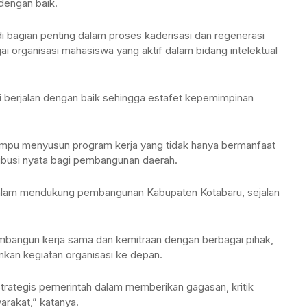
dengan baik.
TANAH BUMBU
TABALONG
i bagian penting dalam proses kaderisasi dan regenerasi
BALANGAN
TANAH LAUT
i organisasi mahasiswa yang aktif dalam bidang intelektual
TABALONG
KOTABARU
si berjalan dengan baik sehingga estafet kepemimpinan
TANAH LAUT
KOTABARU
ampu menyusun program kerja yang tidak hanya bermanfaat
ribusi nyata bagi pembangunan daerah.
 dalam mendukung pembangunan Kabupaten Kotabaru, sejalan
mbangun kerja sama dan kemitraan dengan berbagai pihak,
kan kegiatan organisasi ke depan.
trategis pemerintah dalam memberikan gagasan, kritik
arakat,” katanya.