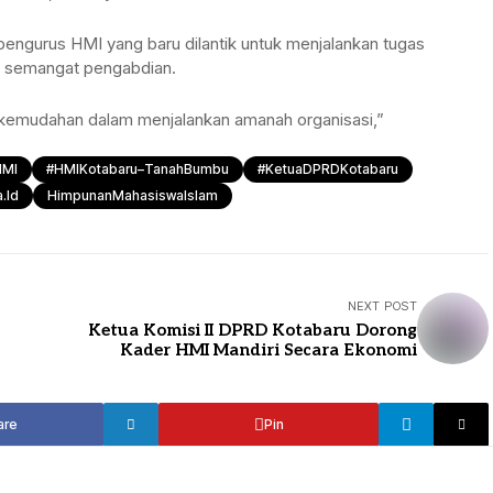
 pengurus HMI yang baru dilantik untuk menjalankan tugas
n semangat pengabdian.
kemudahan dalam menjalankan amanah organisasi,”
HMI
#HMIKotabaru–TanahBumbu
#KetuaDPRDKotabaru
.id
HimpunanMahasiswaIslam
NEXT POST
Ketua Komisi II DPRD Kotabaru Dorong
Kader HMI Mandiri Secara Ekonomi
are
Pin