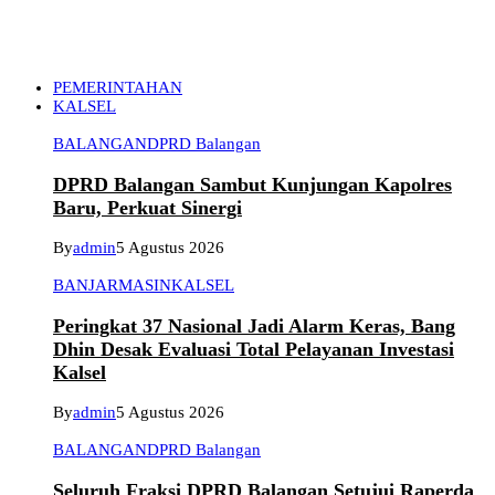
PEMERINTAHAN
KALSEL
BALANGAN
DPRD Balangan
DPRD Balangan Sambut Kunjungan Kapolres
Baru, Perkuat Sinergi
By
admin
5 Agustus 2026
BANJARMASIN
KALSEL
Peringkat 37 Nasional Jadi Alarm Keras, Bang
Dhin Desak Evaluasi Total Pelayanan Investasi
Kalsel
By
admin
5 Agustus 2026
BALANGAN
DPRD Balangan
Seluruh Fraksi DPRD Balangan Setujui Raperda