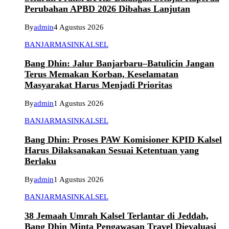
Perubahan APBD 2026 Dibahas Lanjutan
By
admin
4 Agustus 2026
BANJARMASIN
KALSEL
Bang Dhin: Jalur Banjarbaru–Batulicin Jangan
Terus Memakan Korban, Keselamatan
Masyarakat Harus Menjadi Prioritas
By
admin
1 Agustus 2026
BANJARMASIN
KALSEL
Bang Dhin: Proses PAW Komisioner KPID Kalsel
Harus Dilaksanakan Sesuai Ketentuan yang
Berlaku
By
admin
1 Agustus 2026
BANJARMASIN
KALSEL
38 Jemaah Umrah Kalsel Terlantar di Jeddah,
Bang Dhin Minta Pengawasan Travel Dievaluasi