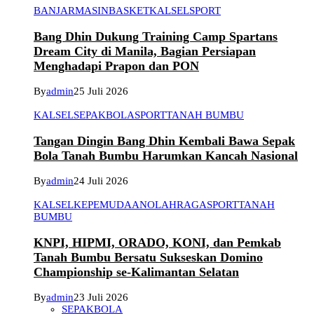
BANJARMASIN
BASKET
KALSEL
SPORT
Bang Dhin Dukung Training Camp Spartans
Dream City di Manila, Bagian Persiapan
Menghadapi Prapon dan PON
By
admin
25 Juli 2026
KALSEL
SEPAKBOLA
SPORT
TANAH BUMBU
Tangan Dingin Bang Dhin Kembali Bawa Sepak
Bola Tanah Bumbu Harumkan Kancah Nasional
By
admin
24 Juli 2026
KALSEL
KEPEMUDAAN
OLAHRAGA
SPORT
TANAH
BUMBU
KNPI, HIPMI, ORADO, KONI, dan Pemkab
Tanah Bumbu Bersatu Sukseskan Domino
Championship se-Kalimantan Selatan
By
admin
23 Juli 2026
SEPAKBOLA