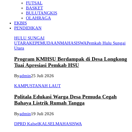
FUTSAL
BASKET
BULUTANGKIS
OLAHRAGA
EKBIS
PENDIDIKAN
HULU SUNGAI
UTARA
KEPEMUDAAN
MAHASISWA
Pemkab Hulu Sungai
Utara
Program KMHSU Berdampak di Desa Longkong
Tuai Apresiasi Pemkab HSU
By
admin
25 Juli 2026
KAMPUS
TANAH LAUT
Politala Edukasi Warga Desa Pemuda Cegah
Bahaya Listrik Rumah Tangga
By
admin
19 Juli 2026
DPRD Kalsel
KALSEL
MAHASISWA