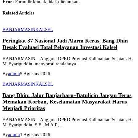
Eror:
Formulir kontak tidak ditemukan.
Related Articles
BANJARMASIN
KALSEL
Peringkat 37 Nasional Jadi Alarm Keras, Bang Dhin
Desak Evaluasi Total Pelayanan Investasi Kalsel
BANJARMASIN – Anggota DPRD Provinsi Kalimantan Selatan, H.
M. Syaripuddin, menyoroti rendahnya...
By
admin
5 Agustus 2026
BANJARMASIN
KALSEL
Bang Dhin: Jalur Banjarbaru–Batulicin Jangan Terus
Memakan Korban, Keselamatan Masyarakat Harus
Menjadi Prioritas
BANJARMASIN – Anggota DPRD Provinsi Kalimantan Selatan, H.
M. Syaripuddin, S.E., M.A.P.,...
By
admin
1 Agustus 2026