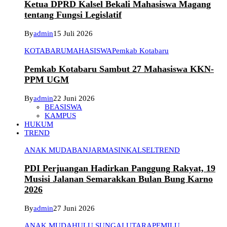
Ketua DPRD Kalsel Bekali Mahasiswa Magang
tentang Fungsi Legislatif
By
admin
15 Juli 2026
KOTABARU
MAHASISWA
Pemkab Kotabaru
Pemkab Kotabaru Sambut 27 Mahasiswa KKN-
PPM UGM
By
admin
22 Juni 2026
BEASISWA
KAMPUS
HUKUM
TREND
ANAK MUDA
BANJARMASIN
KALSEL
TREND
PDI Perjuangan Hadirkan Panggung Rakyat, 19
Musisi Jalanan Semarakkan Bulan Bung Karno
2026
By
admin
27 Juni 2026
ANAK MUDA
HULU SUNGAI UTARA
PEMILU