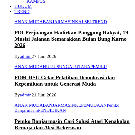
KAMPUS
HUKUM
TREND
ANAK MUDA
BANJARMASIN
KALSEL
TREND
PDI Perjuangan Hadirkan Panggung Rakyat, 19
Musisi Jalanan Semarakkan Bulan Bung Karno
2026
By
admin
27 Juni 2026
ANAK MUDA
HULU SUNGAI UTARA
PEMILU
FDM HSU Gelar Pelatihan Demokrasi dan
Kepemiluan untuk Generasi Muda
By
admin
21 Juni 2026
ANAK MUDA
BANJARMASIN
KEPEMUDAAN
Pemko
Banjarmasin
PENDIDIKAN
Pemko Banjarmasin Cari Solusi Atasi Kenakalan
Remaja dan Aksi Kekerasan