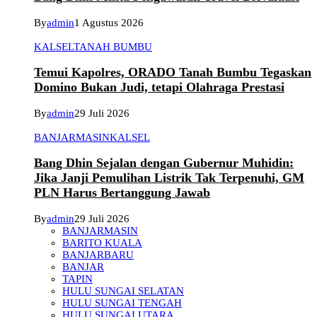
By
admin
1 Agustus 2026
KALSEL
TANAH BUMBU
Temui Kapolres, ORADO Tanah Bumbu Tegaskan
Domino Bukan Judi, tetapi Olahraga Prestasi
By
admin
29 Juli 2026
BANJARMASIN
KALSEL
Bang Dhin Sejalan dengan Gubernur Muhidin:
Jika Janji Pemulihan Listrik Tak Terpenuhi, GM
PLN Harus Bertanggung Jawab
By
admin
29 Juli 2026
BANJARMASIN
BARITO KUALA
BANJARBARU
BANJAR
TAPIN
HULU SUNGAI SELATAN
HULU SUNGAI TENGAH
HULU SUNGAI UTARA