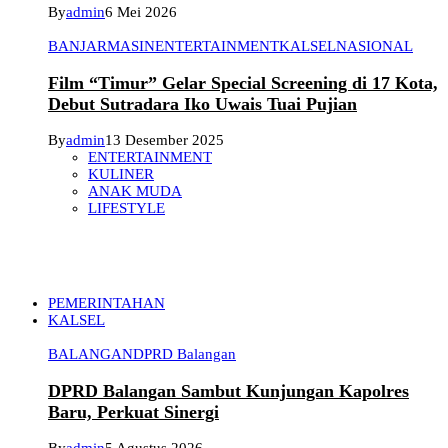
By
admin
6 Mei 2026
BANJARMASIN
ENTERTAINMENT
KALSEL
NASIONAL
Film “Timur” Gelar Special Screening di 17 Kota,
Debut Sutradara Iko Uwais Tuai Pujian
By
admin
13 Desember 2025
ENTERTAINMENT
KULINER
ANAK MUDA
LIFESTYLE
PEMERINTAHAN
KALSEL
BALANGAN
DPRD Balangan
DPRD Balangan Sambut Kunjungan Kapolres
Baru, Perkuat Sinergi