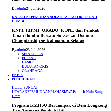
By
admin
24 Juli 2026
KALSEL
KEPEMUDAAN
OLAHRAGA
SPORT
TANAH
BUMBU
KNPI, HIPMI, ORADO, KONI, dan Pemkab
Tanah Bumbu Bersatu Sukseskan Domino
Championship se-Kalimantan Selatan
By
admin
23 Juli 2026
SEPAKBOLA
FUTSAL
BASKET
BULUTANGKIS
OLAHRAGA
EKBIS
PENDIDIKAN
HULU SUNGAI
UTARA
KEPEMUDAAN
MAHASISWA
Pemkab Hulu Sungai
Utara
Program KMHSU Berdampak di Desa Longkong
Tuai Apresiasi Pemkab HSU