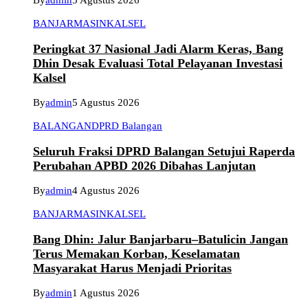
By
admin
5 Agustus 2026
BANJARMASIN
KALSEL
Peringkat 37 Nasional Jadi Alarm Keras, Bang
Dhin Desak Evaluasi Total Pelayanan Investasi
Kalsel
By
admin
5 Agustus 2026
BALANGAN
DPRD Balangan
Seluruh Fraksi DPRD Balangan Setujui Raperda
Perubahan APBD 2026 Dibahas Lanjutan
By
admin
4 Agustus 2026
BANJARMASIN
KALSEL
Bang Dhin: Jalur Banjarbaru–Batulicin Jangan
Terus Memakan Korban, Keselamatan
Masyarakat Harus Menjadi Prioritas
By
admin
1 Agustus 2026