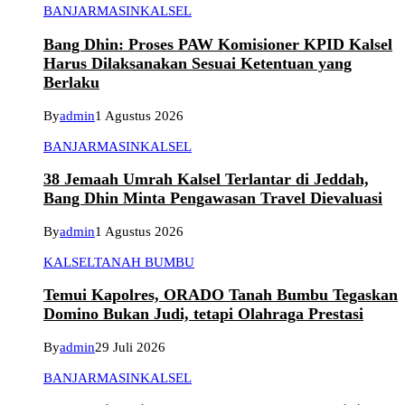
BANJARMASIN
KALSEL
Bang Dhin: Proses PAW Komisioner KPID Kalsel
Harus Dilaksanakan Sesuai Ketentuan yang
Berlaku
By
admin
1 Agustus 2026
BANJARMASIN
KALSEL
38 Jemaah Umrah Kalsel Terlantar di Jeddah,
Bang Dhin Minta Pengawasan Travel Dievaluasi
By
admin
1 Agustus 2026
KALSEL
TANAH BUMBU
Temui Kapolres, ORADO Tanah Bumbu Tegaskan
Domino Bukan Judi, tetapi Olahraga Prestasi
By
admin
29 Juli 2026
BANJARMASIN
KALSEL