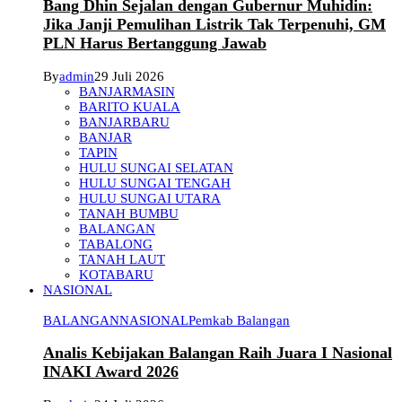
Bang Dhin Sejalan dengan Gubernur Muhidin:
Jika Janji Pemulihan Listrik Tak Terpenuhi, GM
PLN Harus Bertanggung Jawab
By
admin
29 Juli 2026
BANJARMASIN
BARITO KUALA
BANJARBARU
BANJAR
TAPIN
HULU SUNGAI SELATAN
HULU SUNGAI TENGAH
HULU SUNGAI UTARA
TANAH BUMBU
BALANGAN
TABALONG
TANAH LAUT
KOTABARU
NASIONAL
BALANGAN
NASIONAL
Pemkab Balangan
Analis Kebijakan Balangan Raih Juara I Nasional
INAKI Award 2026