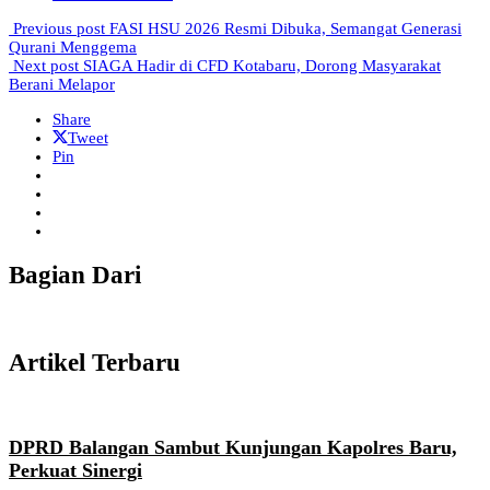
Previous post
FASI HSU 2026 Resmi Dibuka, Semangat Generasi
Qurani Menggema
Next post
SIAGA Hadir di CFD Kotabaru, Dorong Masyarakat
Berani Melapor
Share
Tweet
Pin
Bagian Dari
Artikel Terbaru
DPRD Balangan Sambut Kunjungan Kapolres Baru,
Perkuat Sinergi