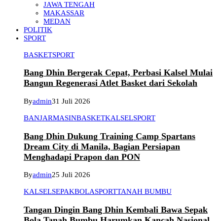
JAWA TENGAH
MAKASSAR
MEDAN
POLITIK
SPORT
BASKET
SPORT
Bang Dhin Bergerak Cepat, Perbasi Kalsel Mulai
Bangun Regenerasi Atlet Basket dari Sekolah
By
admin
31 Juli 2026
BANJARMASIN
BASKET
KALSEL
SPORT
Bang Dhin Dukung Training Camp Spartans
Dream City di Manila, Bagian Persiapan
Menghadapi Prapon dan PON
By
admin
25 Juli 2026
KALSEL
SEPAKBOLA
SPORT
TANAH BUMBU
Tangan Dingin Bang Dhin Kembali Bawa Sepak
Bola Tanah Bumbu Harumkan Kancah Nasional