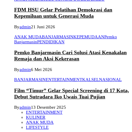
FDM HSU Gelar Pelatihan Demokrasi dan
Kepemiluan untuk Generasi Muda
By
admin
21 Juni 2026
ANAK MUDA
BANJARMASIN
KEPEMUDAAN
Pemko
Banjarmasin
PENDIDIKAN
Pemko Banjarmasin Cari Solusi Atasi Kenakalan
Remaja dan Aksi Kekerasan
By
admin
6 Mei 2026
BANJARMASIN
ENTERTAINMENT
KALSEL
NASIONAL
Film “Timur” Gelar Special Screening di 17 Kota,
Debut Sutradara Iko Uwais Tuai Pujian
By
admin
13 Desember 2025
ENTERTAINMENT
KULINER
ANAK MUDA
LIFESTYLE