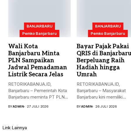
BANJARBARU
BANJARBARU
Pemko Banjarbaru
Pemko Banjarbaru
Wali Kota
Bayar Pajak Pakai
Banjarbaru Minta
QRIS di Banjarbaru
PLN Sampaikan
Berpeluang Raih
Jadwal Pemadaman
Hadiah hingga
Listrik Secara Jelas
Umrah
RETORIKABANUA.ID,
RETORIKABANUA.ID,
Banjarbaru – Pemerintah Kota
Banjarbaru – Masyarakat
Banjarbaru meminta PT PLN
Banjarbaru kini memiliki
(Persero) memberikan
kesempatan mendapatkan
BY
ADMIN
27 JULI 2026
BY
ADMIN
26 JULI 2026
kepastian...
berbagai hadiah, bahkan...
Link Lainnya