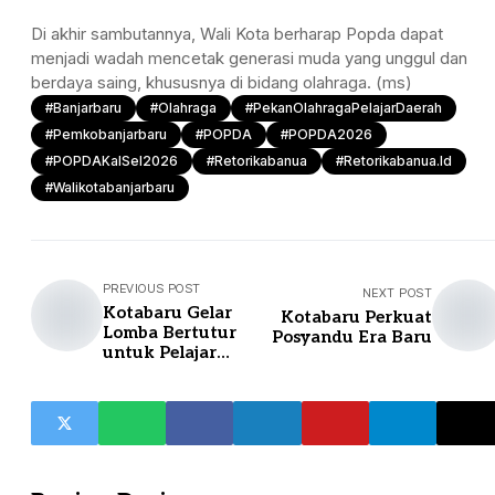
Di akhir sambutannya, Wali Kota berharap Popda dapat
menjadi wadah mencetak generasi muda yang unggul dan
berdaya saing, khususnya di bidang olahraga. (ms)
#Banjarbaru
#olahraga
#PekanOlahragaPelajarDaerah
#pemkobanjarbaru
#POPDA
#POPDA2026
#POPDAKalSel2026
#retorikabanua
#retorikabanua.id
#walikotabanjarbaru
PREVIOUS POST
NEXT POST
Kotabaru Gelar
Kotabaru Perkuat
Lomba Bertutur
Posyandu Era Baru
untuk Pelajar
SD/MI