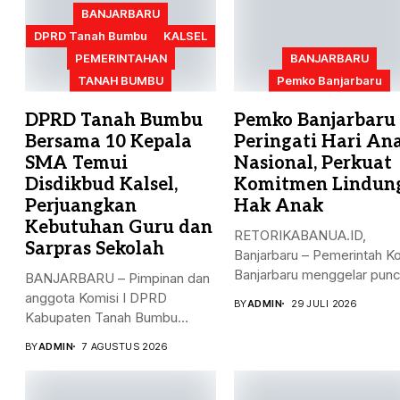
BANJARBARU
DPRD Tanah Bumbu
KALSEL
PEMERINTAHAN
BANJARBARU
TANAH BUMBU
Pemko Banjarbaru
DPRD Tanah Bumbu
Pemko Banjarbaru
Bersama 10 Kepala
Peringati Hari An
SMA Temui
Nasional, Perkuat
Disdikbud Kalsel,
Komitmen Lindun
Perjuangkan
Hak Anak
Kebutuhan Guru dan
RETORIKABANUA.ID,
Sarpras Sekolah
Banjarbaru – Pemerintah K
Banjarbaru menggelar pun
BANJARBARU – Pimpinan dan
peringatan Hari Anak
anggota Komisi I DPRD
BY
ADMIN
29 JULI 2026
Nasional...
Kabupaten Tanah Bumbu
bersama...
BY
ADMIN
7 AGUSTUS 2026