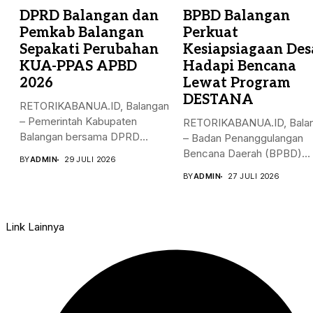
DPRD Balangan dan
BPBD Balangan
Pemkab Balangan
Perkuat
Sepakati Perubahan
Kesiapsiagaan Des
KUA-PPAS APBD
Hadapi Bencana
2026
Lewat Program
DESTANA
RETORIKABANUA.ID, Balangan
– Pemerintah Kabupaten
RETORIKABANUA.ID, Bala
Balangan bersama DPRD
– Badan Penanggulangan
Kabupaten Balangan resmi
Bencana Daerah (BPBD)
BY
ADMIN
29 JULI 2026
menyepakati...
Kabupaten Balangan terus
BY
ADMIN
27 JULI 2026
memperkuat...
Link Lainnya