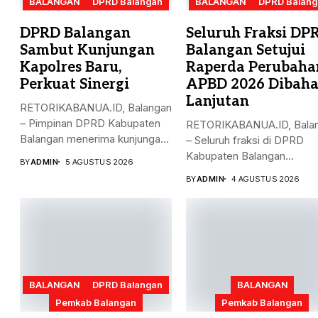
BALANGAN
DPRD Balangan
BALANGAN
DPRD Balang
DPRD Balangan
Seluruh Fraksi DP
Sambut Kunjungan
Balangan Setujui
Kapolres Baru,
Raperda Perubaha
Perkuat Sinergi
APBD 2026 Dibaha
Lanjutan
RETORIKABANUA.ID, Balangan
– Pimpinan DPRD Kabupaten
RETORIKABANUA.ID, Bala
Balangan menerima kunjungan
– Seluruh fraksi di DPRD
silaturahmi Kapolres
Kabupaten Balangan
BY
ADMIN
5 AGUSTUS 2026
Balangan,...
menyatakan menerima dan.
BY
ADMIN
4 AGUSTUS 2026
BALANGAN
DPRD Balangan
BALANGAN
Pemkab Balangan
Pemkab Balangan