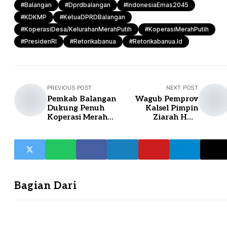
#balangan
#dprdbalangan
#IndonesiaEmas2045
#KDKMP
#KetuaDPRDBalangan
#KoperasiDesa/KelurahanMerahPutih
#KoperasiMerahPutih
#PresidenRI
#retorikabanua
#retorikabanua.id
PREVIOUS POST
NEXT POST
Pemkab Balangan
Wagub Pemprov
Dukung Penuh
Kalsel Pimpin
Koperasi Merah
Ziarah HUT
Putih untuk
Proklamasi ALRI
Perkuat Ekonomi
Divisi IV
Desa
Bagian Dari