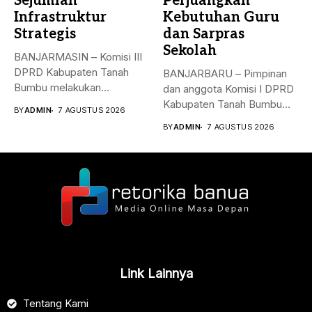
Sejumlah
Perjuangkan
Infrastruktur
Kebutuhan Guru
Strategis
dan Sarpras
Sekolah
BANJARMASIN – Komisi III
DPRD Kabupaten Tanah
BANJARBARU – Pimpinan
Bumbu melakukan
dan anggota Komisi I DPRD
kunjungan kerja,
Kabupaten Tanah Bumbu
BY
ADMIN
7 AGUSTUS 2026
konsultasi,...
bersama...
BY
ADMIN
7 AGUSTUS 2026
Link Lainnya
Tentang Kami