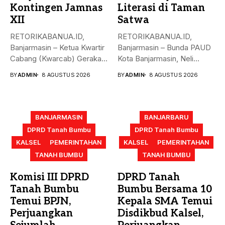
Kontingen Jamnas
Literasi di Taman
XII
Satwa
RETORIKABANUA.ID,
RETORIKABANUA.ID,
Banjarmasin – Ketua Kwartir
Banjarmasin – Bunda PAUD
Cabang (Kwarcab) Gerakan
Kota Banjarmasin, Neli
Pramuka Kota Banjarmasin,
Listriani, mengajak anak-
BY
ADMIN
8 AGUSTUS 2026
BY
ADMIN
8 AGUSTUS 2026
Neli...
anak mengenal...
BANJARMASIN
BANJARBARU
DPRD Tanah Bumbu
DPRD Tanah Bumbu
KALSEL
PEMERINTAHAN
KALSEL
PEMERINTAHAN
TANAH BUMBU
TANAH BUMBU
Komisi III DPRD
DPRD Tanah
Tanah Bumbu
Bumbu Bersama 10
Temui BPJN,
Kepala SMA Temui
Perjuangkan
Disdikbud Kalsel,