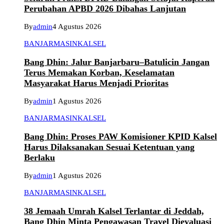
Perubahan APBD 2026 Dibahas Lanjutan
By
admin
4 Agustus 2026
BANJARMASIN
KALSEL
Bang Dhin: Jalur Banjarbaru–Batulicin Jangan
Terus Memakan Korban, Keselamatan
Masyarakat Harus Menjadi Prioritas
By
admin
1 Agustus 2026
BANJARMASIN
KALSEL
Bang Dhin: Proses PAW Komisioner KPID Kalsel
Harus Dilaksanakan Sesuai Ketentuan yang
Berlaku
By
admin
1 Agustus 2026
BANJARMASIN
KALSEL
38 Jemaah Umrah Kalsel Terlantar di Jeddah,
Bang Dhin Minta Pengawasan Travel Dievaluasi