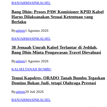
BANJARMASIN
KALSEL
Bang Dhin: Proses PAW Komisioner KPID Kalsel
Harus Dilaksanakan Sesuai Ketentuan yang
Berlaku
By
admin
1 Agustus 2026
BANJARMASIN
KALSEL
38 Jemaah Umrah Kalsel Terlantar di Jeddah,
Bang Dhin Minta Pengawasan Travel Dievaluasi
By
admin
1 Agustus 2026
KALSEL
TANAH BUMBU
Temui Kapolres, ORADO Tanah Bumbu Tegaskan
Domino Bukan Judi, tetapi Olahraga Prestasi
By
admin
29 Juli 2026
BANJARMASIN
KALSEL