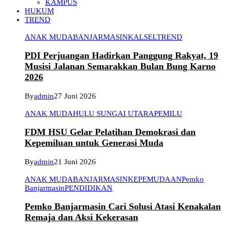
KAMPUS
HUKUM
TREND
ANAK MUDA
BANJARMASIN
KALSEL
TREND
PDI Perjuangan Hadirkan Panggung Rakyat, 19
Musisi Jalanan Semarakkan Bulan Bung Karno
2026
By
admin
27 Juni 2026
ANAK MUDA
HULU SUNGAI UTARA
PEMILU
FDM HSU Gelar Pelatihan Demokrasi dan
Kepemiluan untuk Generasi Muda
By
admin
21 Juni 2026
ANAK MUDA
BANJARMASIN
KEPEMUDAAN
Pemko
Banjarmasin
PENDIDIKAN
Pemko Banjarmasin Cari Solusi Atasi Kenakalan
Remaja dan Aksi Kekerasan