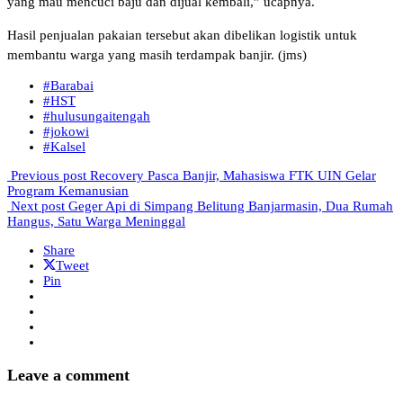
yang mau mencuci baju dan dijual kembali,” ucapnya.
Hasil penjualan pakaian tersebut akan dibelikan logistik untuk
membantu warga yang masih terdampak banjir. (jms)
#Barabai
#HST
#hulusungaitengah
#jokowi
#Kalsel
Previous post
Recovery Pasca Banjir, Mahasiswa FTK UIN Gelar
Program Kemanusian
Next post
Geger Api di Simpang Belitung Banjarmasin, Dua Rumah
Hangus, Satu Warga Meninggal
Share
Tweet
Pin
Leave a comment