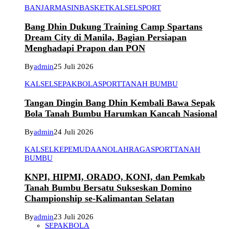
BANJARMASIN
BASKET
KALSEL
SPORT
Bang Dhin Dukung Training Camp Spartans
Dream City di Manila, Bagian Persiapan
Menghadapi Prapon dan PON
By
admin
25 Juli 2026
KALSEL
SEPAKBOLA
SPORT
TANAH BUMBU
Tangan Dingin Bang Dhin Kembali Bawa Sepak
Bola Tanah Bumbu Harumkan Kancah Nasional
By
admin
24 Juli 2026
KALSEL
KEPEMUDAAN
OLAHRAGA
SPORT
TANAH
BUMBU
KNPI, HIPMI, ORADO, KONI, dan Pemkab
Tanah Bumbu Bersatu Sukseskan Domino
Championship se-Kalimantan Selatan
By
admin
23 Juli 2026
SEPAKBOLA