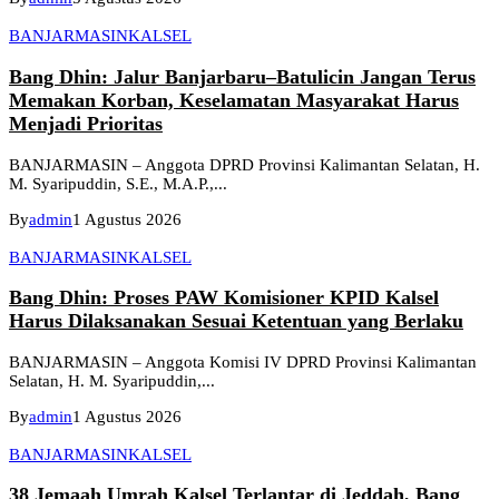
BANJARMASIN
KALSEL
Bang Dhin: Jalur Banjarbaru–Batulicin Jangan Terus
Memakan Korban, Keselamatan Masyarakat Harus
Menjadi Prioritas
BANJARMASIN – Anggota DPRD Provinsi Kalimantan Selatan, H.
M. Syaripuddin, S.E., M.A.P.,...
By
admin
1 Agustus 2026
BANJARMASIN
KALSEL
Bang Dhin: Proses PAW Komisioner KPID Kalsel
Harus Dilaksanakan Sesuai Ketentuan yang Berlaku
BANJARMASIN – Anggota Komisi IV DPRD Provinsi Kalimantan
Selatan, H. M. Syaripuddin,...
By
admin
1 Agustus 2026
BANJARMASIN
KALSEL
38 Jemaah Umrah Kalsel Terlantar di Jeddah, Bang