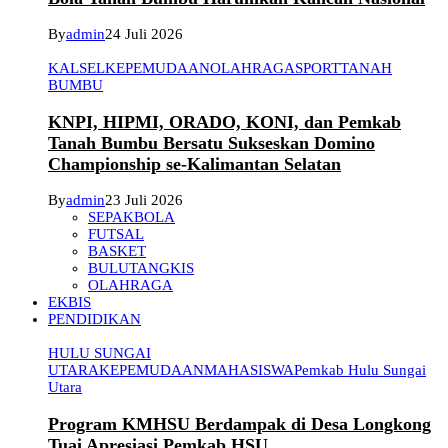
By
admin
24 Juli 2026
KALSEL
KEPEMUDAAN
OLAHRAGA
SPORT
TANAH
BUMBU
KNPI, HIPMI, ORADO, KONI, dan Pemkab
Tanah Bumbu Bersatu Sukseskan Domino
Championship se-Kalimantan Selatan
By
admin
23 Juli 2026
SEPAKBOLA
FUTSAL
BASKET
BULUTANGKIS
OLAHRAGA
EKBIS
PENDIDIKAN
HULU SUNGAI
UTARA
KEPEMUDAAN
MAHASISWA
Pemkab Hulu Sungai
Utara
Program KMHSU Berdampak di Desa Longkong
Tuai Apresiasi Pemkab HSU