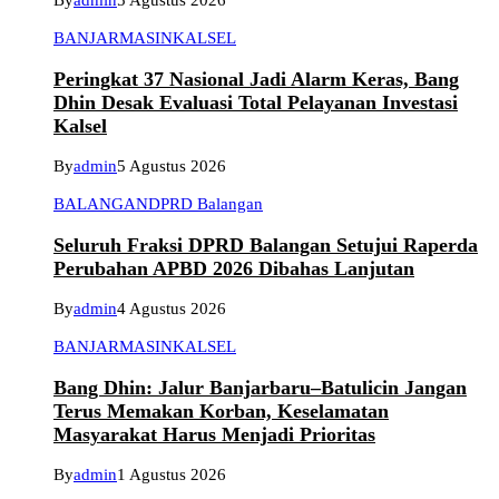
By
admin
5 Agustus 2026
BANJARMASIN
KALSEL
Peringkat 37 Nasional Jadi Alarm Keras, Bang
Dhin Desak Evaluasi Total Pelayanan Investasi
Kalsel
By
admin
5 Agustus 2026
BALANGAN
DPRD Balangan
Seluruh Fraksi DPRD Balangan Setujui Raperda
Perubahan APBD 2026 Dibahas Lanjutan
By
admin
4 Agustus 2026
BANJARMASIN
KALSEL
Bang Dhin: Jalur Banjarbaru–Batulicin Jangan
Terus Memakan Korban, Keselamatan
Masyarakat Harus Menjadi Prioritas
By
admin
1 Agustus 2026