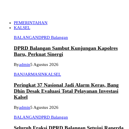
PEMERINTAHAN
KALSEL
BALANGAN
DPRD Balangan
DPRD Balangan Sambut Kunjungan Kapolres
Baru, Perkuat Sinergi
By
admin
5 Agustus 2026
BANJARMASIN
KALSEL
Peringkat 37 Nasional Jadi Alarm Keras, Bang
Dhin Desak Evaluasi Total Pelayanan Investasi
Kalsel
By
admin
5 Agustus 2026
BALANGAN
DPRD Balangan
Seluruh Fraksi DPRD Balangan Setujui Raperda