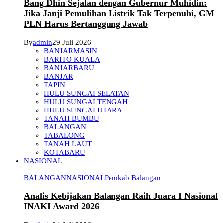
Bang Dhin Sejalan dengan Gubernur Muhidin:
Jika Janji Pemulihan Listrik Tak Terpenuhi, GM
PLN Harus Bertanggung Jawab
By
admin
29 Juli 2026
BANJARMASIN
BARITO KUALA
BANJARBARU
BANJAR
TAPIN
HULU SUNGAI SELATAN
HULU SUNGAI TENGAH
HULU SUNGAI UTARA
TANAH BUMBU
BALANGAN
TABALONG
TANAH LAUT
KOTABARU
NASIONAL
BALANGAN
NASIONAL
Pemkab Balangan
Analis Kebijakan Balangan Raih Juara I Nasional
INAKI Award 2026