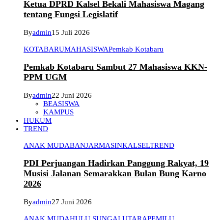
Ketua DPRD Kalsel Bekali Mahasiswa Magang
tentang Fungsi Legislatif
By
admin
15 Juli 2026
KOTABARU
MAHASISWA
Pemkab Kotabaru
Pemkab Kotabaru Sambut 27 Mahasiswa KKN-
PPM UGM
By
admin
22 Juni 2026
BEASISWA
KAMPUS
HUKUM
TREND
ANAK MUDA
BANJARMASIN
KALSEL
TREND
PDI Perjuangan Hadirkan Panggung Rakyat, 19
Musisi Jalanan Semarakkan Bulan Bung Karno
2026
By
admin
27 Juni 2026
ANAK MUDA
HULU SUNGAI UTARA
PEMILU