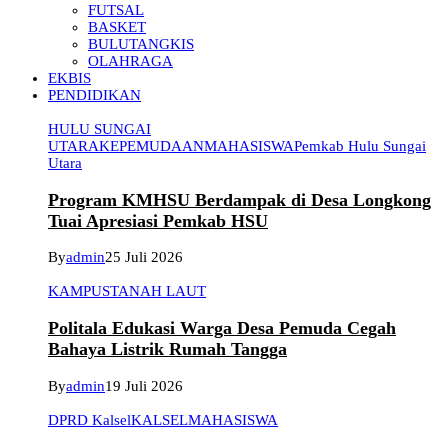
FUTSAL
BASKET
BULUTANGKIS
OLAHRAGA
EKBIS
PENDIDIKAN
HULU SUNGAI
UTARA
KEPEMUDAAN
MAHASISWA
Pemkab Hulu Sungai
Utara
Program KMHSU Berdampak di Desa Longkong
Tuai Apresiasi Pemkab HSU
By
admin
25 Juli 2026
KAMPUS
TANAH LAUT
Politala Edukasi Warga Desa Pemuda Cegah
Bahaya Listrik Rumah Tangga
By
admin
19 Juli 2026
DPRD Kalsel
KALSEL
MAHASISWA