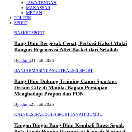
JAWA TENGAH
MAKASSAR
MEDAN
POLITIK
SPORT
BASKET
SPORT
Bang Dhin Bergerak Cepat, Perbasi Kalsel Mulai
Bangun Regenerasi Atlet Basket dari Sekolah
By
admin
31 Juli 2026
BANJARMASIN
BASKET
KALSEL
SPORT
Bang Dhin Dukung Training Camp Spartans
Dream City di Manila, Bagian Persiapan
Menghadapi Prapon dan PON
By
admin
25 Juli 2026
KALSEL
SEPAKBOLA
SPORT
TANAH BUMBU
Tangan Dingin Bang Dhin Kembali Bawa Sepak
Bola Tanah Bumbu Harumkan Kancah Nasional