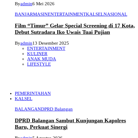
By
admin
6 Mei 2026
BANJARMASIN
ENTERTAINMENT
KALSEL
NASIONAL
Film “Timur” Gelar Special Screening di 17 Kota,
Debut Sutradara Iko Uwais Tuai Pujian
By
admin
13 Desember 2025
ENTERTAINMENT
KULINER
ANAK MUDA
LIFESTYLE
PEMERINTAHAN
KALSEL
BALANGAN
DPRD Balangan
DPRD Balangan Sambut Kunjungan Kapolres
Baru, Perkuat Sinergi