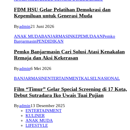
FDM HSU Gelar Pelatihan Demokrasi dan
Kepemiluan untuk Generasi Muda
By
admin
21 Juni 2026
ANAK MUDA
BANJARMASIN
KEPEMUDAAN
Pemko
Banjarmasin
PENDIDIKAN
Pemko Banjarmasin Cari Solusi Atasi Kenakalan
Remaja dan Aksi Kekerasan
By
admin
6 Mei 2026
BANJARMASIN
ENTERTAINMENT
KALSEL
NASIONAL
Film “Timur” Gelar Special Screening di 17 Kota,
Debut Sutradara Iko Uwais Tuai Pujian
By
admin
13 Desember 2025
ENTERTAINMENT
KULINER
ANAK MUDA
LIFESTYLE