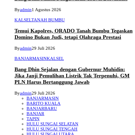
By
admin
1 Agustus 2026
KALSEL
TANAH BUMBU
Temui Kapolres, ORADO Tanah Bumbu Tegaskan
Domino Bukan Judi, tetapi Olahraga Prestasi
By
admin
29 Juli 2026
BANJARMASIN
KALSEL
Bang Dhin Sejalan dengan Gubernur Muhidin:
Jika Janji Pemulihan Listrik Tak Terpenuhi, GM
PLN Harus Bertanggung Jawab
By
admin
29 Juli 2026
BANJARMASIN
BARITO KUALA
BANJARBARU
BANJAR
TAPIN
HULU SUNGAI SELATAN
HULU SUNGAI TENGAH
HULU SUNGAI UTARA