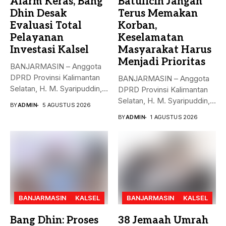
Alarm Keras, Bang
Batulicin Jangan
Dhin Desak
Terus Memakan
Evaluasi Total
Korban,
Pelayanan
Keselamatan
Investasi Kalsel
Masyarakat Harus
Menjadi Prioritas
BANJARMASIN – Anggota
DPRD Provinsi Kalimantan
BANJARMASIN – Anggota
Selatan, H. M. Syaripuddin,
DPRD Provinsi Kalimantan
menyoroti rendahnya...
Selatan, H. M. Syaripuddin,
BY
ADMIN
5 AGUSTUS 2026
S.E., M.A.P.,...
BY
ADMIN
1 AGUSTUS 2026
BANJARMASIN
KALSEL
BANJARMASIN
KALSEL
Bang Dhin: Proses
38 Jemaah Umrah