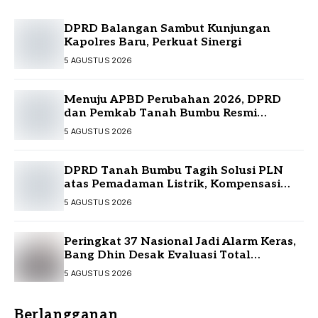
DPRD Balangan Sambut Kunjungan
Kapolres Baru, Perkuat Sinergi
5 AGUSTUS 2026
Menuju APBD Perubahan 2026, DPRD
dan Pemkab Tanah Bumbu Resmi
Sepakati KUA-PPAS
5 AGUSTUS 2026
DPRD Tanah Bumbu Tagih Solusi PLN
atas Pemadaman Listrik, Kompensasi
Pelanggan Belum Diputuskan
5 AGUSTUS 2026
Peringkat 37 Nasional Jadi Alarm Keras,
Bang Dhin Desak Evaluasi Total
Pelayanan Investasi Kalsel
5 AGUSTUS 2026
Berlangganan