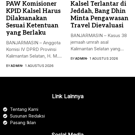
PAW Komisioner
Kalsel Terlantar di
KPID Kalsel Harus
Jeddah, Bang Dhin
Dilaksanakan
Minta Pengawasan
Sesuai Ketentuan
Travel Dievaluasi
yang Berlaku
BANJARMASIN – Kasus 38
jemaah umrah asal
BANJARMASIN – Anggota
Kalimantan Selatan yang
Komisi IV DPRD Provinsi
sempat terlantar...
Kalimantan Selatan, H. M.
BY
ADMIN
1 AGUSTUS 2026
Syaripuddin,...
BY
ADMIN
1 AGUSTUS 2026
Link Lainnya
Tentang Kami
Susunan Redaksi
Pasang Iklan
Sosial Media