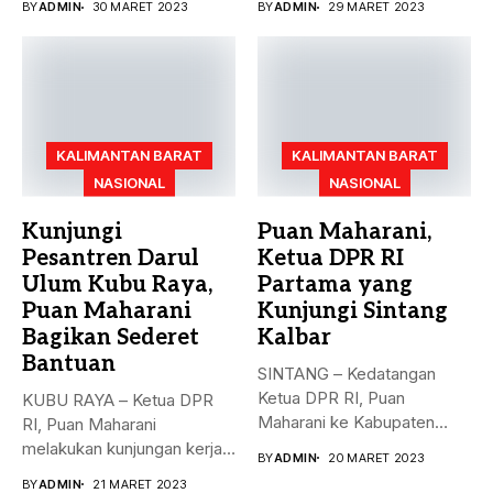
BY
ADMIN
30 MARET 2023
BY
ADMIN
29 MARET 2023
Indonesia...
KALIMANTAN BARAT
KALIMANTAN BARAT
NASIONAL
NASIONAL
Kunjungi
Puan Maharani,
Pesantren Darul
Ketua DPR RI
Ulum Kubu Raya,
Partama yang
Puan Maharani
Kunjungi Sintang
Bagikan Sederet
Kalbar
Bantuan
SINTANG – Kedatangan
Ketua DPR RI, Puan
KUBU RAYA – Ketua DPR
Maharani ke Kabupaten
RI, Puan Maharani
Sintang, Kalimantan...
melakukan kunjungan kerja
BY
ADMIN
20 MARET 2023
ke...
BY
ADMIN
21 MARET 2023