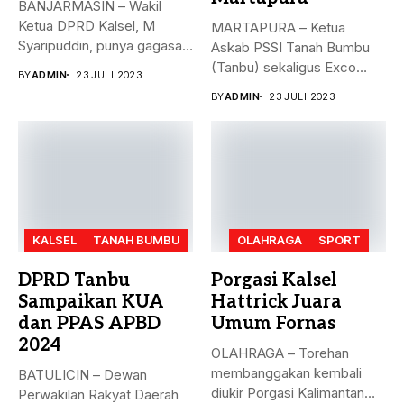
BANJARMASIN – Wakil
Ketua DPRD Kalsel, M
MARTAPURA – Ketua
Syaripuddin, punya gagasan
Askab PSSI Tanah Bumbu
baru. Apa...
(Tanbu) sekaligus Exco
BY
ADMIN
23 JULI 2023
Asprov PSSI...
BY
ADMIN
23 JULI 2023
KALSEL
TANAH BUMBU
OLAHRAGA
SPORT
DPRD Tanbu
Porgasi Kalsel
Sampaikan KUA
Hattrick Juara
dan PPAS APBD
Umum Fornas
2024
OLAHRAGA – Torehan
membanggakan kembali
BATULICIN – Dewan
diukir Porgasi Kalimantan
Perwakilan Rakyat Daerah