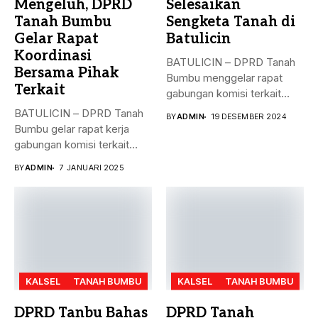
Mengeluh, DPRD
Selesaikan
Tanah Bumbu
Sengketa Tanah di
Gelar Rapat
Batulicin
Koordinasi
BATULICIN – DPRD Tanah
Bersama Pihak
Bumbu menggelar rapat
Terkait
gabungan komisi terkait
masalah penyelesaian...
BATULICIN – DPRD Tanah
BY
ADMIN
19 DESEMBER 2024
Bumbu gelar rapat kerja
gabungan komisi terkait
masalah...
BY
ADMIN
7 JANUARI 2025
KALSEL
TANAH BUMBU
KALSEL
TANAH BUMBU
DPRD Tanbu Bahas
DPRD Tanah