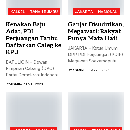
KALSEL
TANAH BUMBU
JAKARTA
NASIONAL
Kenakan Baju
Ganjar Disudutkan,
Adat, PDI
Megawati: Rakyat
Perjuangan Tanbu
Punya Mata Hati
Daftarkan Caleg ke
JAKARTA – Ketua Umum
KPU
DPP PDI Perjuangan (PDIP)
Megawati Soekarnoputri
BATULICIN – Dewan
membela Ganjar...
Pimpinan Cabang (DPC)
BY
ADMIN
30 APRIL 2023
Partai Demokrasi Indonesia
(PDI) Perjuangan
BY
ADMIN
11 MEI 2023
Kabupaten...