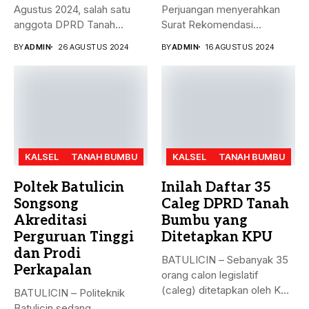
Agustus 2024, salah satu
Perjuangan menyerahkan
anggota DPRD Tanah
Surat Rekomendasi
Bumbu...
dukungan ke sejumlah
BY
ADMIN
26 AGUSTUS 2024
BY
ADMIN
16 AGUSTUS 2024
Bakal...
KALSEL
TANAH BUMBU
KALSEL
TANAH BUMBU
Poltek Batulicin
Inilah Daftar 35
Songsong
Caleg DPRD Tanah
Akreditasi
Bumbu yang
Perguruan Tinggi
Ditetapkan KPU
dan Prodi
BATULICIN – Sebanyak 35
Perkapalan
orang calon legislatif
(caleg) ditetapkan oleh KPU
BATULICIN – Politeknik
Kabupaten...
Batulicin sedang