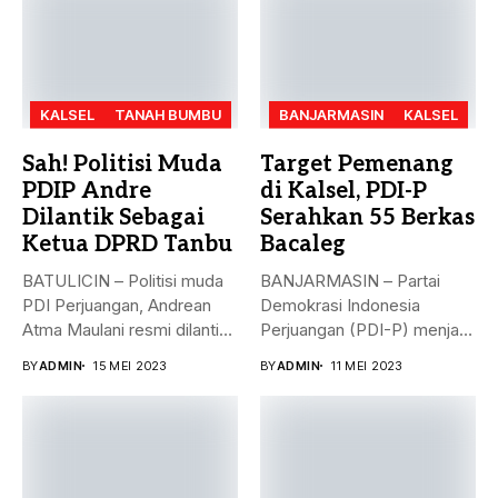
KALSEL
TANAH BUMBU
BANJARMASIN
KALSEL
Sah! Politisi Muda
Target Pemenang
PDIP Andre
di Kalsel, PDI-P
Dilantik Sebagai
Serahkan 55 Berkas
Ketua DPRD Tanbu
Bacaleg
BATULICIN – Politisi muda
BANJARMASIN – Partai
PDI Perjuangan, Andrean
Demokrasi Indonesia
Atma Maulani resmi dilantik
Perjuangan (PDI-P) menjadi
sebagai...
parpol kedua yang
BY
ADMIN
15 MEI 2023
BY
ADMIN
11 MEI 2023
menyerahkan...