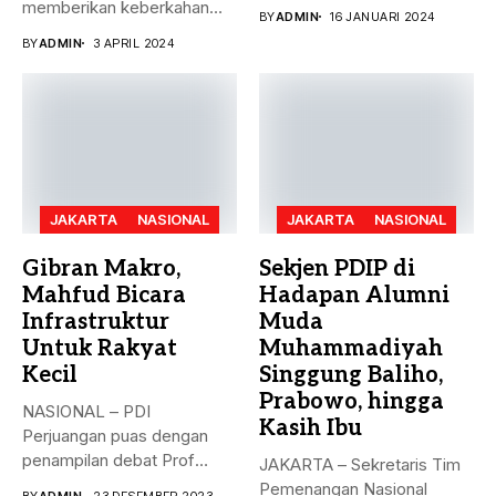
puncak pemungutan suara...
memberikan keberkahan
BY
ADMIN
16 JANUARI 2024
bagi banyak orang. Tak
BY
ADMIN
3 APRIL 2024
hanya...
JAKARTA
NASIONAL
JAKARTA
NASIONAL
Gibran Makro,
Sekjen PDIP di
Mahfud Bicara
Hadapan Alumni
Infrastruktur
Muda
Untuk Rakyat
Muhammadiyah
Kecil
Singgung Baliho,
Prabowo, hingga
NASIONAL – PDI
Kasih Ibu
Perjuangan puas dengan
penampilan debat Prof
JAKARTA – Sekretaris Tim
Mahfud sebagai sosok...
Pemenangan Nasional