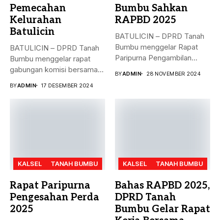
Pemecahan
Bumbu Sahkan
Kelurahan
RAPBD 2025
Batulicin
BATULICIN – DPRD Tanah
Bumbu menggelar Rapat
BATULICIN – DPRD Tanah
Paripurna Pengambilan
Bumbu menggelar rapat
Keputusan terhadap
gabungan komisi bersama
BY
ADMIN
28 NOVEMBER 2024
Rancangan...
Dinas PMD,...
BY
ADMIN
17 DESEMBER 2024
KALSEL
TANAH BUMBU
KALSEL
TANAH BUMBU
Rapat Paripurna
Bahas RAPBD 2025,
Pengesahan Perda
DPRD Tanah
2025
Bumbu Gelar Rapat