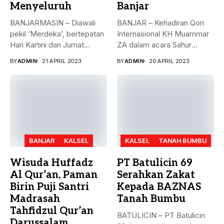
Menyeluruh
Banjar
BANJARMASIN – Diawali
BANJAR – Kehadiran Qori
pekil ‘Merdeka’, bertepatan
Internasional KH Muammar
Hari Kartini dan Jumat
ZA dalam acara Sahur
Berkah, 21...
Bersama...
BY
ADMIN
21 APRIL 2023
BY
ADMIN
20 APRIL 2023
BANJAR
KALSEL
KALSEL
TANAH BUMBU
Wisuda Huffadz
PT Batulicin 69
Al Qur’an, Paman
Serahkan Zakat
Birin Puji Santri
Kepada BAZNAS
Madrasah
Tanah Bumbu
Tahfidzul Qur’an
BATULICIN – PT Batulicin
Darussalam