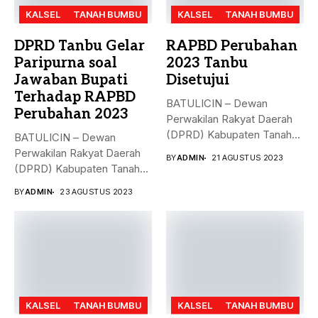
KALSEL
TANAH BUMBU
KALSEL
TANAH BUMBU
DPRD Tanbu Gelar
RAPBD Perubahan
Paripurna soal
2023 Tanbu
Jawaban Bupati
Disetujui
Terhadap RAPBD
BATULICIN – Dewan
Perubahan 2023
Perwakilan Rakyat Daerah
(DPRD) Kabupaten Tanah
BATULICIN – Dewan
Bumbu (Tanbu),
Perwakilan Rakyat Daerah
BY
ADMIN
21 AGUSTUS 2023
menggelar...
(DPRD) Kabupaten Tanah
Bumbu (Tanbu) menggelar...
BY
ADMIN
23 AGUSTUS 2023
KALSEL
TANAH BUMBU
KALSEL
TANAH BUMBU