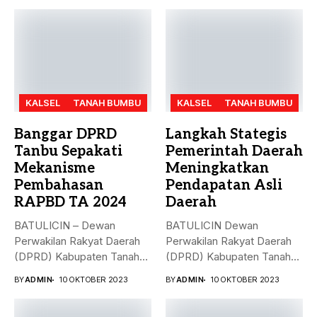
KALSEL
TANAH BUMBU
KALSEL
TANAH BUMBU
Banggar DPRD
Langkah Stategis
Tanbu Sepakati
Pemerintah Daerah
Mekanisme
Meningkatkan
Pembahasan
Pendapatan Asli
RAPBD TA 2024
Daerah
BATULICIN – Dewan
BATULICIN Dewan
Perwakilan Rakyat Daerah
Perwakilan Rakyat Daerah
(DPRD) Kabupaten Tanah
(DPRD) Kabupaten Tanah
Bumbu (Tanbu) menggelar...
Bumbu (Tanbu) menggelar
BY
ADMIN
10 OKTOBER 2023
BY
ADMIN
10 OKTOBER 2023
rapat...