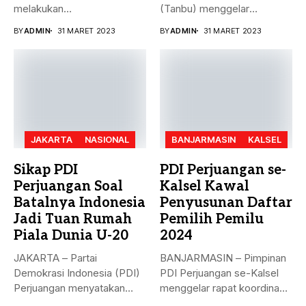
melakukan
(Tanbu) menggelar
penandatanganan nota
paripurna dalam rangka
BY
ADMIN
31 MARET 2023
BY
ADMIN
31 MARET 2023
kesepakatan bersama...
Penyampaian...
JAKARTA
NASIONAL
BANJARMASIN
KALSEL
Sikap PDI
PDI Perjuangan se-
Perjuangan Soal
Kalsel Kawal
Batalnya Indonesia
Penyusunan Daftar
Jadi Tuan Rumah
Pemilih Pemilu
Piala Dunia U-20
2024
JAKARTA – Partai
BANJARMASIN – Pimpinan
Demokrasi Indonesia (PDI)
PDI Perjuangan se-Kalsel
Perjuangan menyatakan
menggelar rapat koordinasi
sikap terkait batalnya
teknis dalam rangka...