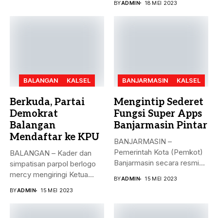
BY
ADMIN
18 MEI 2023
BALANGAN
KALSEL
BANJARMASIN
KALSEL
Berkuda, Partai
Mengintip Sederet
Demokrat
Fungsi Super Apps
Balangan
Banjarmasin Pintar
Mendaftar ke KPU
BANJARMASIN –
Pemerintah Kota (Pemkot)
BALANGAN – Kader dan
Banjarmasin secara resmi
simpatisan parpol berlogo
meluncurkan Super Apps
mercy mengiringi Ketua
BY
ADMIN
15 MEI 2023
Banjarmasin...
DPC Partai...
BY
ADMIN
15 MEI 2023