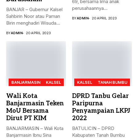
69, bersama lima anak
perusahaannya
BANJAR – Gubernur Kalsel
menyerahkan Zakat Ma’al...
Sahbirin Noor atau Paman
BY
ADMIN
20 APRIL 2023
Birin menghadiri Wisuda
Huffadz...
BY
ADMIN
20 APRIL 2023
BANJARMASIN
KALSEL
KALSEL
TANAH BUMBU
Wali Kota
DPRD Tanbu Gelar
Banjarmasin Teken
Paripurna
MoU Bersama
Penyampaian LKPJ
Dirut PT KIM
2022
BANJARMASIN – Wali Kota
BATULICIN – DPRD
Banjarmasin Ibnu Sina
Kabupaten Tanah Bumbu