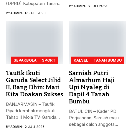
Selatan pada ajang Fornas...
(DPRD) Kabupaten Tanah
BY
ADMIN
6 JULI 2023
Bumbu (Tanbu) menggelar...
BY
ADMIN
13 JULI 2023
SEPAKBOLA
SPORT
KALSEL
TANAH BUMBU
Taufik Ikuti
Sarniah Putri
Garuda Select Jilid
Almarhum Haji
II, Bang Dhin: Mari
Upi Nyaleg di
Kita Doakan Sukses
Dapil 4 Tanah
Bumbu
BANJARMASIN – Taufik
Riyadi kembali mengikuti
BATULICIN – Kader PDI
Tahap II Mola TV-Garuda
Perjuangan, Sarniah maju
Select Jilid...
sebagai calon anggota
BY
ADMIN
2 JULI 2023
legislatif di...