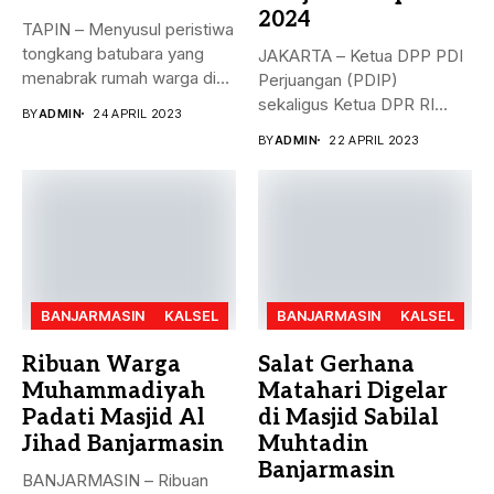
2024
TAPIN – Menyusul peristiwa
tongkang batubara yang
JAKARTA – Ketua DPP PDI
menabrak rumah warga di
Perjuangan (PDIP)
Desa...
sekaligus Ketua DPR RI
BY
ADMIN
24 APRIL 2023
Puan...
BY
ADMIN
22 APRIL 2023
BANJARMASIN
KALSEL
BANJARMASIN
KALSEL
Ribuan Warga
Salat Gerhana
Muhammadiyah
Matahari Digelar
Padati Masjid Al
di Masjid Sabilal
Jihad Banjarmasin
Muhtadin
Banjarmasin
BANJARMASIN – Ribuan