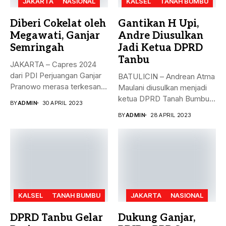
JAKARTA
NASIONAL
KALSEL
TANAH BUMBU
Diberi Cokelat oleh
Gantikan H Upi,
Megawati, Ganjar
Andre Diusulkan
Semringah
Jadi Ketua DPRD
Tanbu
JAKARTA – Capres 2024
dari PDI Perjuangan Ganjar
BATULICIN – Andrean Atma
Pranowo merasa terkesan
Maulani diusulkan menjadi
dengan...
ketua DPRD Tanah Bumbu,
BY
ADMIN
30 APRIL 2023
menggantikan...
BY
ADMIN
28 APRIL 2023
KALSEL
TANAH BUMBU
JAKARTA
NASIONAL
DPRD Tanbu Gelar
Dukung Ganjar,