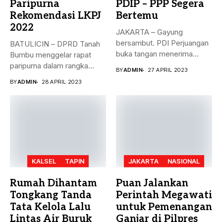
Paripurna
PDIP – PPP Segera
Rekomendasi LKPJ
Bertemu
2022
JAKARTA – Gayung
bersambut. PDI Perjuangan
BATULICIN – DPRD Tanah
buka tangan menerima
Bumbu menggelar rapat
dukungan Partai Persatuan...
paripurna dalam rangka
BY
ADMIN
27 APRIL 2023
rekomendasi Dewan...
BY
ADMIN
28 APRIL 2023
KALSEL
TAPIN
JAKARTA
NASIONAL
Rumah Dihantam
Puan Jalankan
Tongkang Tanda
Perintah Megawati
Tata Kelola Lalu
untuk Pemenangan
Lintas Air Buruk
Ganjar di Pilpres