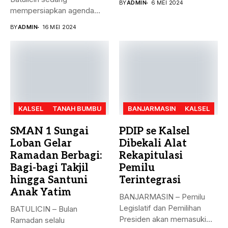
BY
ADMIN
6 MEI 2024
mempersiapkan agenda
besar bulan ini. Akreditasi
BY
ADMIN
16 MEI 2024
perguruan...
KALSEL
TANAH BUMBU
BANJARMASIN
KALSEL
SMAN 1 Sungai
PDIP se Kalsel
Loban Gelar
Dibekali Alat
Ramadan Berbagi:
Rekapitulasi
Bagi-bagi Takjil
Pemilu
hingga Santuni
Terintegrasi
Anak Yatim
BANJARMASIN – Pemilu
Legislatif dan Pemilihan
BATULICIN – Bulan
Presiden akan memasuki
Ramadan selalu