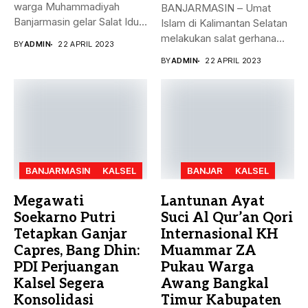
warga Muhammadiyah
BANJARMASIN – Umat
Banjarmasin gelar Salat Idul
Islam di Kalimantan Selatan
Fitri Jumat (21/4)...
melakukan salat gerhana
BY
ADMIN
22 APRIL 2023
matahari (khusyu...
BY
ADMIN
22 APRIL 2023
BANJARMASIN
KALSEL
BANJAR
KALSEL
Megawati
Lantunan Ayat
Soekarno Putri
Suci Al Qur’an Qori
Tetapkan Ganjar
Internasional KH
Capres, Bang Dhin:
Muammar ZA
PDI Perjuangan
Pukau Warga
Kalsel Segera
Awang Bangkal
Konsolidasi
Timur Kabupaten