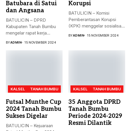
Batubara di Satui
Korupsi
dan Angsana
BATULICIN – Komisi
Pemberantasan Korupsi
BATULICIN – DPRD
(KPK) menggelar sosialisasi
Kabupaten Tanah Bumbu
bahaya korupsi di DPRD...
mengelar rapat kerja
BY
ADMIN
15 NOVEMBER 2024
gabungan dengan Camat...
BY
ADMIN
15 NOVEMBER 2024
KALSEL
TANAH BUMBU
KALSEL
TANAH BUMBU
Futsal Munthe Cup
35 Anggota DPRD
2024 Tanah Bumbu
Tanah Bumbu
Sukses Digelar
Periode 2024-2029
Resmi Dilantik
BATULICIN – Kejuaraan