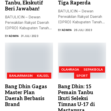
Tanbu, Ekskutif
Tiga Raperda
Beri Jawaban!
BATULICIN – Dewan
Perwakilan Rakyat Daerah
BATULICIN – Dewan
(DPRD) Kabupaten Tanah
Perwakilan Rakyat Daerah
Bumbu (Tanbu) menggelar...
(DPRD) Kabupaten Tanah
BY
ADMIN
26 JULI 2023
Bumbu (Tanbu) menggelar...
BY
ADMIN
31 JULI 2023
OLAHRAGA
SEPAKBOLA
BANJARMASIN
KALSEL
SPORT
Bang Dhin Gagas
Bang Dhin: 15
Master Plan
Pemain Tanbu
Daerah Berbasis
Ikuti Seleksi
Brand
Timnas U-17 di
Martapura