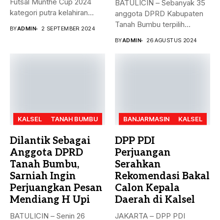
Futsal Munthe Cup 2024
BATULICIN – Sebanyak 35
kategori putra kelahiran
anggota DPRD Kabupaten
2007 dan...
Tanah Bumbu terpilih
BY
ADMIN
2 SEPTEMBER 2024
periode 2024-2029...
BY
ADMIN
26 AGUSTUS 2024
KALSEL
TANAH BUMBU
BANJARMASIN
KALSEL
Dilantik Sebagai
DPP PDI
Anggota DPRD
Perjuangan
Tanah Bumbu,
Serahkan
Sarniah Ingin
Rekomendasi Bakal
Perjuangkan Pesan
Calon Kepala
Mendiang H Upi
Daerah di Kalsel
BATULICIN – Senin 26
JAKARTA – DPP PDI