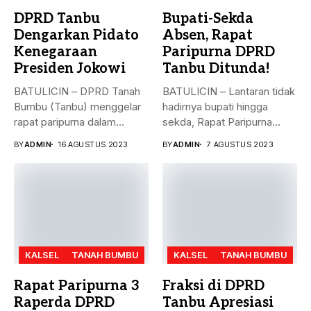
DPRD Tanbu
Bupati-Sekda
Dengarkan Pidato
Absen, Rapat
Kenegaraan
Paripurna DPRD
Presiden Jokowi
Tanbu Ditunda!
BATULICIN – DPRD Tanah
BATULICIN – Lantaran tidak
Bumbu (Tanbu) menggelar
hadirnya bupati hingga
rapat paripurna dalam
sekda, Rapat Paripurna
rangka mendengarkan...
Penandatanganan Nota...
BY
ADMIN
16 AGUSTUS 2023
BY
ADMIN
7 AGUSTUS 2023
KALSEL
TANAH BUMBU
KALSEL
TANAH BUMBU
Rapat Paripurna 3
Fraksi di DPRD
Raperda DPRD
Tanbu Apresiasi