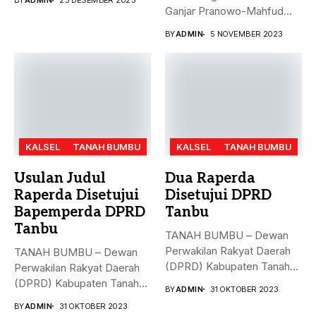
BY
ADMIN
23 DESEMBER 2023
Ganjar Pranowo-Mahfud
MD, Hasto Kristiyanto,
BY
ADMIN
5 NOVEMBER 2023
menyampaikan...
KALSEL
TANAH BUMBU
KALSEL
TANAH BUMBU
Usulan Judul
Dua Raperda
Raperda Disetujui
Disetujui DPRD
Bapemperda DPRD
Tanbu
Tanbu
TANAH BUMBU – Dewan
Perwakilan Rakyat Daerah
TANAH BUMBU – Dewan
(DPRD) Kabupaten Tanah
Perwakilan Rakyat Daerah
Bumbu (Tanbu)...
(DPRD) Kabupaten Tanah
BY
ADMIN
31 OKTOBER 2023
Bumbu (Tanbu)...
BY
ADMIN
31 OKTOBER 2023