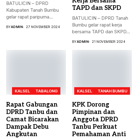
Kerja Bersama
BATULICIN – DPRD
TAPD dan SKPD
Kabupaten Tanah Bumbu
gelar rapat paripurna
BATULICIN – DPRD Tanah
dengan agenda
Bumbu gelar rapat kerja
BY
ADMIN
27 NOVEMBER 2024
pengesahan...
bersama TAPD dan SKPD...
BY
ADMIN
21 NOVEMBER 2024
KALSEL
TABALONG
KALSEL
TANAH BUMBU
Rapat Gabungan
KPK Dorong
DPRD Tanbu dan
Pimpinan dan
Camat Bicarakan
Anggota DPRD
Dampak Debu
Tanbu Perkuat
Angkutan
Pemahaman Anti