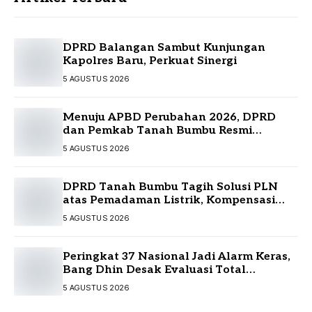
DPRD Balangan Sambut Kunjungan
Kapolres Baru, Perkuat Sinergi
5 AGUSTUS 2026
Menuju APBD Perubahan 2026, DPRD
dan Pemkab Tanah Bumbu Resmi
Sepakati KUA-PPAS
5 AGUSTUS 2026
DPRD Tanah Bumbu Tagih Solusi PLN
atas Pemadaman Listrik, Kompensasi
Pelanggan Belum Diputuskan
5 AGUSTUS 2026
Peringkat 37 Nasional Jadi Alarm Keras,
Bang Dhin Desak Evaluasi Total
Pelayanan Investasi Kalsel
5 AGUSTUS 2026