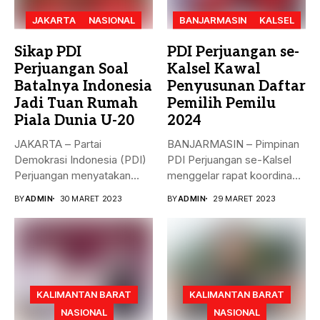
JAKARTA
NASIONAL
BANJARMASIN
KALSEL
Sikap PDI
PDI Perjuangan se-
Perjuangan Soal
Kalsel Kawal
Batalnya Indonesia
Penyusunan Daftar
Jadi Tuan Rumah
Pemilih Pemilu
Piala Dunia U-20
2024
JAKARTA – Partai
BANJARMASIN – Pimpinan
Demokrasi Indonesia (PDI)
PDI Perjuangan se-Kalsel
Perjuangan menyatakan
menggelar rapat koordinasi
sikap terkait batalnya
teknis dalam rangka...
BY
ADMIN
30 MARET 2023
BY
ADMIN
29 MARET 2023
Indonesia...
KALIMANTAN BARAT
KALIMANTAN BARAT
NASIONAL
NASIONAL