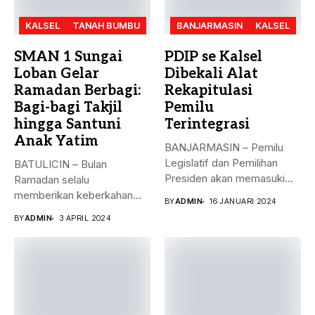
KALSEL
TANAH BUMBU
BANJARMASIN
KALSEL
SMAN 1 Sungai
PDIP se Kalsel
Loban Gelar
Dibekali Alat
Ramadan Berbagi:
Rekapitulasi
Bagi-bagi Takjil
Pemilu
hingga Santuni
Terintegrasi
Anak Yatim
BANJARMASIN – Pemilu
Legislatif dan Pemilihan
BATULICIN – Bulan
Presiden akan memasuki
Ramadan selalu
puncak pemungutan suara...
memberikan keberkahan
BY
ADMIN
16 JANUARI 2024
bagi banyak orang. Tak
BY
ADMIN
3 APRIL 2024
hanya...