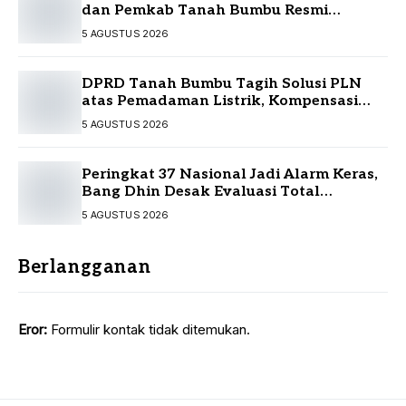
dan Pemkab Tanah Bumbu Resmi
Sepakati KUA-PPAS
5 AGUSTUS 2026
DPRD Tanah Bumbu Tagih Solusi PLN
atas Pemadaman Listrik, Kompensasi
Pelanggan Belum Diputuskan
5 AGUSTUS 2026
Peringkat 37 Nasional Jadi Alarm Keras,
Bang Dhin Desak Evaluasi Total
Pelayanan Investasi Kalsel
5 AGUSTUS 2026
Berlangganan
Eror:
Formulir kontak tidak ditemukan.