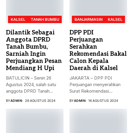
KALSEL
TANAH BUMBU
BANJARMASIN
KALSEL
Dilantik Sebagai
DPP PDI
Anggota DPRD
Perjuangan
Tanah Bumbu,
Serahkan
Sarniah Ingin
Rekomendasi Bakal
Perjuangkan Pesan
Calon Kepala
Mendiang H Upi
Daerah di Kalsel
BATULICIN – Senin 26
JAKARTA – DPP PDI
Agustus 2024, salah satu
Perjuangan menyerahkan
anggota DPRD Tanah
Surat Rekomendasi
Bumbu...
dukungan ke sejumlah
BY
ADMIN
26 AGUSTUS 2024
BY
ADMIN
16 AGUSTUS 2024
Bakal...