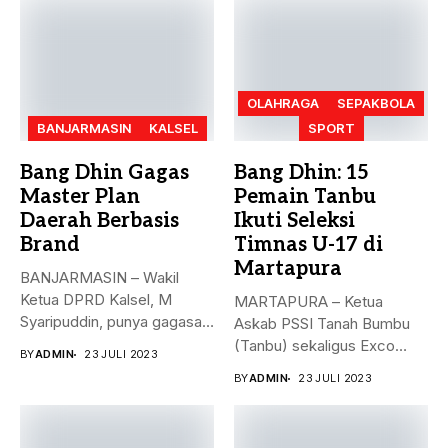
OLAHRAGA
SEPAKBOLA
BANJARMASIN
KALSEL
SPORT
Bang Dhin Gagas
Bang Dhin: 15
Master Plan
Pemain Tanbu
Daerah Berbasis
Ikuti Seleksi
Brand
Timnas U-17 di
Martapura
BANJARMASIN – Wakil
Ketua DPRD Kalsel, M
MARTAPURA – Ketua
Syaripuddin, punya gagasan
Askab PSSI Tanah Bumbu
baru. Apa...
(Tanbu) sekaligus Exco
BY
ADMIN
23 JULI 2023
Asprov PSSI...
BY
ADMIN
23 JULI 2023