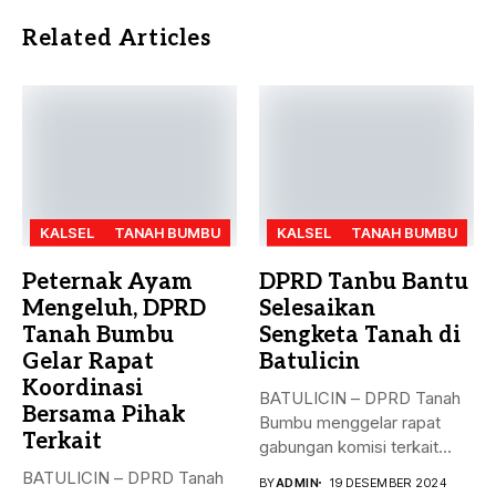
Related Articles
KALSEL
TANAH BUMBU
KALSEL
TANAH BUMBU
Peternak Ayam
DPRD Tanbu Bantu
Mengeluh, DPRD
Selesaikan
Tanah Bumbu
Sengketa Tanah di
Gelar Rapat
Batulicin
Koordinasi
BATULICIN – DPRD Tanah
Bersama Pihak
Bumbu menggelar rapat
Terkait
gabungan komisi terkait
masalah penyelesaian...
BATULICIN – DPRD Tanah
BY
ADMIN
19 DESEMBER 2024