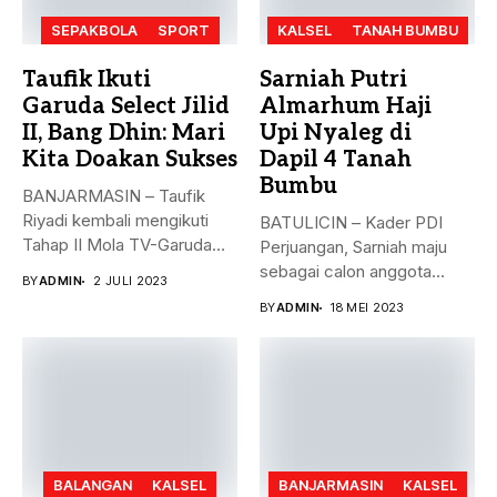
SEPAKBOLA
SPORT
KALSEL
TANAH BUMBU
Taufik Ikuti
Sarniah Putri
Garuda Select Jilid
Almarhum Haji
II, Bang Dhin: Mari
Upi Nyaleg di
Kita Doakan Sukses
Dapil 4 Tanah
Bumbu
BANJARMASIN – Taufik
Riyadi kembali mengikuti
BATULICIN – Kader PDI
Tahap II Mola TV-Garuda
Perjuangan, Sarniah maju
Select Jilid...
sebagai calon anggota
BY
ADMIN
2 JULI 2023
legislatif di...
BY
ADMIN
18 MEI 2023
BALANGAN
KALSEL
BANJARMASIN
KALSEL