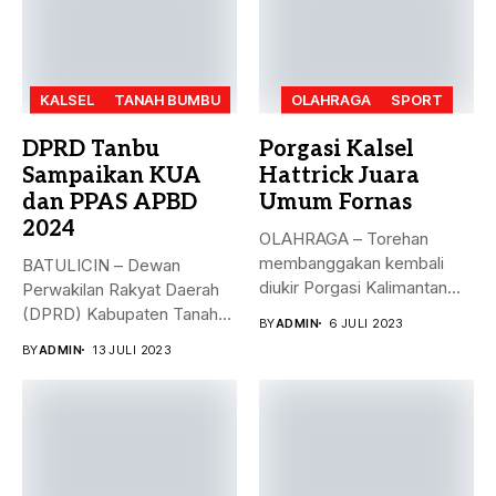
KALSEL
TANAH BUMBU
OLAHRAGA
SPORT
DPRD Tanbu
Porgasi Kalsel
Sampaikan KUA
Hattrick Juara
dan PPAS APBD
Umum Fornas
2024
OLAHRAGA – Torehan
membanggakan kembali
BATULICIN – Dewan
diukir Porgasi Kalimantan
Perwakilan Rakyat Daerah
Selatan pada ajang Fornas...
(DPRD) Kabupaten Tanah
BY
ADMIN
6 JULI 2023
Bumbu (Tanbu) menggelar...
BY
ADMIN
13 JULI 2023