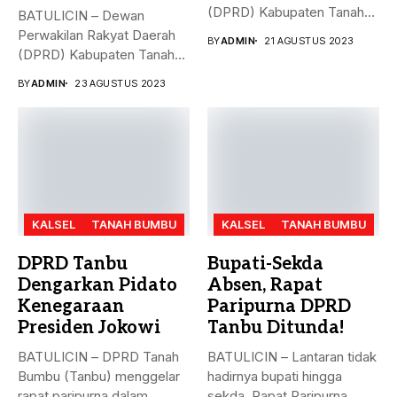
(DPRD) Kabupaten Tanah
BATULICIN – Dewan
Bumbu (Tanbu),
Perwakilan Rakyat Daerah
BY
ADMIN
21 AGUSTUS 2023
menggelar...
(DPRD) Kabupaten Tanah
Bumbu (Tanbu) menggelar...
BY
ADMIN
23 AGUSTUS 2023
KALSEL
TANAH BUMBU
KALSEL
TANAH BUMBU
DPRD Tanbu
Bupati-Sekda
Dengarkan Pidato
Absen, Rapat
Kenegaraan
Paripurna DPRD
Presiden Jokowi
Tanbu Ditunda!
BATULICIN – DPRD Tanah
BATULICIN – Lantaran tidak
Bumbu (Tanbu) menggelar
hadirnya bupati hingga
rapat paripurna dalam
sekda, Rapat Paripurna