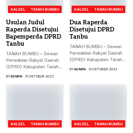
KALSEL
TANAH BUMBU
KALSEL
TANAH BUMBU
Usulan Judul
Dua Raperda
Raperda Disetujui
Disetujui DPRD
Bapemperda DPRD
Tanbu
Tanbu
TANAH BUMBU – Dewan
Perwakilan Rakyat Daerah
TANAH BUMBU – Dewan
(DPRD) Kabupaten Tanah
Perwakilan Rakyat Daerah
Bumbu (Tanbu)...
(DPRD) Kabupaten Tanah
BY
ADMIN
31 OKTOBER 2023
Bumbu (Tanbu)...
BY
ADMIN
31 OKTOBER 2023
KALSEL
TANAH BUMBU
KALSEL
TANAH BUMBU