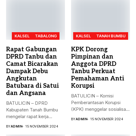
KALSEL
TABALONG
KALSEL
TANAH BUMBU
Rapat Gabungan
KPK Dorong
DPRD Tanbu dan
Pimpinan dan
Camat Bicarakan
Anggota DPRD
Dampak Debu
Tanbu Perkuat
Angkutan
Pemahaman Anti
Batubara di Satui
Korupsi
dan Angsana
BATULICIN – Komisi
Pemberantasan Korupsi
BATULICIN – DPRD
(KPK) menggelar sosialisasi
Kabupaten Tanah Bumbu
bahaya korupsi di DPRD...
mengelar rapat kerja
BY
ADMIN
15 NOVEMBER 2024
gabungan dengan Camat...
BY
ADMIN
15 NOVEMBER 2024