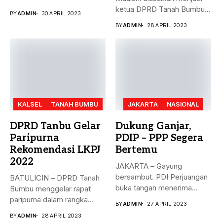
dengan...
ketua DPRD Tanah Bumbu,
BY
ADMIN
30 APRIL 2023
menggantikan...
BY
ADMIN
28 APRIL 2023
KALSEL
TANAH BUMBU
JAKARTA
NASIONAL
DPRD Tanbu Gelar
Dukung Ganjar,
Paripurna
PDIP – PPP Segera
Rekomendasi LKPJ
Bertemu
2022
JAKARTA – Gayung
bersambut. PDI Perjuangan
BATULICIN – DPRD Tanah
buka tangan menerima
Bumbu menggelar rapat
dukungan Partai Persatuan...
paripurna dalam rangka
BY
ADMIN
27 APRIL 2023
rekomendasi Dewan...
BY
ADMIN
28 APRIL 2023