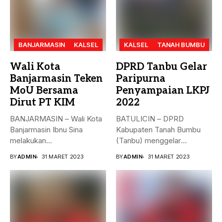
BANJARMASIN
KALSEL
KALSEL
TANAH BUMBU
Wali Kota
DPRD Tanbu Gelar
Banjarmasin Teken
Paripurna
MoU Bersama
Penyampaian LKPJ
Dirut PT KIM
2022
BANJARMASIN – Wali Kota
BATULICIN – DPRD
Banjarmasin Ibnu Sina
Kabupaten Tanah Bumbu
melakukan
(Tanbu) menggelar
penandatanganan nota
paripurna dalam rangka
BY
ADMIN
31 MARET 2023
BY
ADMIN
31 MARET 2023
kesepakatan bersama...
Penyampaian...