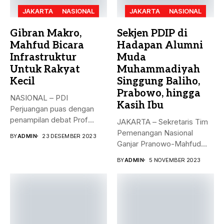
JAKARTA
NASIONAL
JAKARTA
NASIONAL
Gibran Makro,
Sekjen PDIP di
Mahfud Bicara
Hadapan Alumni
Infrastruktur
Muda
Untuk Rakyat
Muhammadiyah
Kecil
Singgung Baliho,
Prabowo, hingga
NASIONAL – PDI
Kasih Ibu
Perjuangan puas dengan
penampilan debat Prof
JAKARTA – Sekretaris Tim
Mahfud sebagai sosok...
Pemenangan Nasional
BY
ADMIN
23 DESEMBER 2023
Ganjar Pranowo-Mahfud
MD, Hasto Kristiyanto,
BY
ADMIN
5 NOVEMBER 2023
menyampaikan...