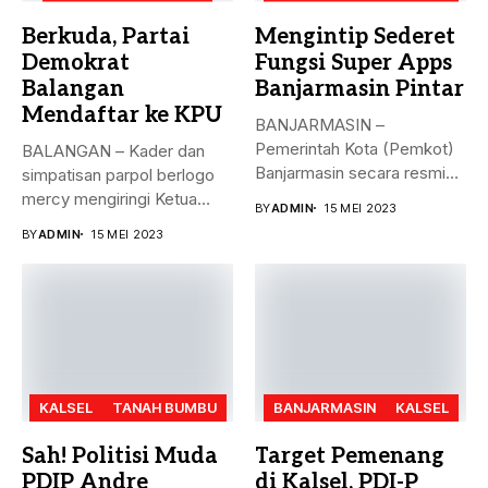
Berkuda, Partai
Mengintip Sederet
Demokrat
Fungsi Super Apps
Balangan
Banjarmasin Pintar
Mendaftar ke KPU
BANJARMASIN –
Pemerintah Kota (Pemkot)
BALANGAN – Kader dan
Banjarmasin secara resmi
simpatisan parpol berlogo
meluncurkan Super Apps
mercy mengiringi Ketua
BY
ADMIN
15 MEI 2023
Banjarmasin...
DPC Partai...
BY
ADMIN
15 MEI 2023
KALSEL
TANAH BUMBU
BANJARMASIN
KALSEL
Sah! Politisi Muda
Target Pemenang
PDIP Andre
di Kalsel, PDI-P