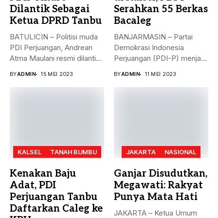
Dilantik Sebagai
Serahkan 55 Berkas
Ketua DPRD Tanbu
Bacaleg
BATULICIN – Politisi muda
BANJARMASIN – Partai
PDI Perjuangan, Andrean
Demokrasi Indonesia
Atma Maulani resmi dilantik
Perjuangan (PDI-P) menjadi
sebagai...
parpol kedua yang
BY
ADMIN
15 MEI 2023
BY
ADMIN
11 MEI 2023
menyerahkan...
KALSEL
TANAH BUMBU
JAKARTA
NASIONAL
Kenakan Baju
Ganjar Disudutkan,
Adat, PDI
Megawati: Rakyat
Perjuangan Tanbu
Punya Mata Hati
Daftarkan Caleg ke
JAKARTA – Ketua Umum