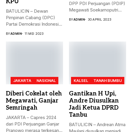
KPU
DPP PDI Perjuangan (PDIP)
Megawati Soekarnoputri
BATULICIN – Dewan
membela Ganjar...
Pimpinan Cabang (DPC)
BY
ADMIN
30 APRIL 2023
Partai Demokrasi Indonesia
(PDI) Perjuangan
BY
ADMIN
11 MEI 2023
Kabupaten...
JAKARTA
NASIONAL
KALSEL
TANAH BUMBU
Diberi Cokelat oleh
Gantikan H Upi,
Megawati, Ganjar
Andre Diusulkan
Semringah
Jadi Ketua DPRD
Tanbu
JAKARTA – Capres 2024
dari PDI Perjuangan Ganjar
BATULICIN – Andrean Atma
Pranowo merasa terkesan
Maulani diusulkan menjadi