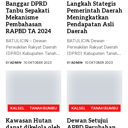
Banggar DPRD
Langkah Stategis
Tanbu Sepakati
Pemerintah Daerah
Mekanisme
Meningkatkan
Pembahasan
Pendapatan Asli
RAPBD TA 2024
Daerah
BATULICIN – Dewan
BATULICIN Dewan
Perwakilan Rakyat Daerah
Perwakilan Rakyat Daerah
(DPRD) Kabupaten Tanah
(DPRD) Kabupaten Tanah
Bumbu (Tanbu) menggelar...
Bumbu (Tanbu) menggelar
BY
ADMIN
10 OKTOBER 2023
BY
ADMIN
10 OKTOBER 2023
rapat...
KALSEL
TANAH BUMBU
KALSEL
TANAH BUMBU
Kawasan Hutan
Dewan Setujui
dapat dikelola oleh
APBD Perubahan