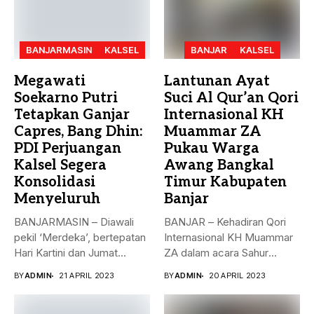
BANJARMASIN
KALSEL
BANJAR
KALSEL
Megawati
Lantunan Ayat
Soekarno Putri
Suci Al Qur’an Qori
Tetapkan Ganjar
Internasional KH
Capres, Bang Dhin:
Muammar ZA
PDI Perjuangan
Pukau Warga
Kalsel Segera
Awang Bangkal
Konsolidasi
Timur Kabupaten
Menyeluruh
Banjar
BANJARMASIN – Diawali
BANJAR – Kehadiran Qori
pekil ‘Merdeka’, bertepatan
Internasional KH Muammar
Hari Kartini dan Jumat
ZA dalam acara Sahur
Berkah, 21...
Bersama...
BY
ADMIN
21 APRIL 2023
BY
ADMIN
20 APRIL 2023