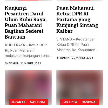
Kunjungi
Puan Maharani,
Pesantren Darul
Ketua DPR RI
Ulum Kubu Raya,
Partama yang
Puan Maharani
Kunjungi Sintang
Bagikan Sederet
Kalbar
Bantuan
SINTANG – Kedatangan
Ketua DPR RI, Puan
KUBU RAYA – Ketua DPR
Maharani ke Kabupaten
RI, Puan Maharani
Sintang, Kalimantan...
melakukan kunjungan kerja
BY
ADMIN
20 MARET 2023
ke...
BY
ADMIN
21 MARET 2023
JAKARTA
NASIONAL
JAKARTA
NASIONAL