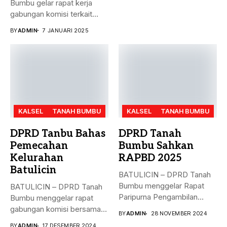
Bumbu gelar rapat kerja
gabungan komisi terkait
masalah...
BY
ADMIN
7 JANUARI 2025
KALSEL
TANAH BUMBU
KALSEL
TANAH BUMBU
DPRD Tanbu Bahas
DPRD Tanah
Pemecahan
Bumbu Sahkan
Kelurahan
RAPBD 2025
Batulicin
BATULICIN – DPRD Tanah
Bumbu menggelar Rapat
BATULICIN – DPRD Tanah
Paripurna Pengambilan
Bumbu menggelar rapat
Keputusan terhadap
gabungan komisi bersama
BY
ADMIN
28 NOVEMBER 2024
Rancangan...
Dinas PMD,...
BY
ADMIN
17 DESEMBER 2024