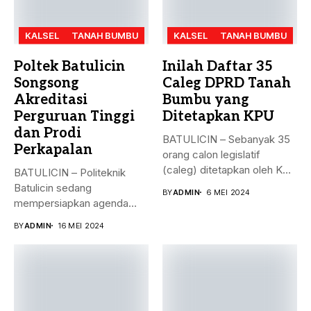
KALSEL
TANAH BUMBU
KALSEL
TANAH BUMBU
Poltek Batulicin
Inilah Daftar 35
Songsong
Caleg DPRD Tanah
Akreditasi
Bumbu yang
Perguruan Tinggi
Ditetapkan KPU
dan Prodi
BATULICIN – Sebanyak 35
Perkapalan
orang calon legislatif
(caleg) ditetapkan oleh KPU
BATULICIN – Politeknik
Kabupaten...
Batulicin sedang
BY
ADMIN
6 MEI 2024
mempersiapkan agenda
besar bulan ini. Akreditasi
BY
ADMIN
16 MEI 2024
perguruan...