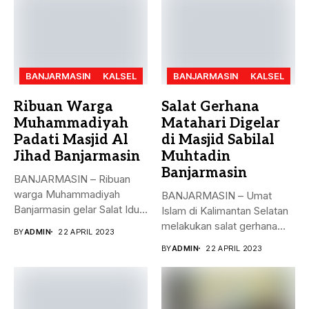
BANJARMASIN
KALSEL
BANJARMASIN
KALSEL
Ribuan Warga
Salat Gerhana
Muhammadiyah
Matahari Digelar
Padati Masjid Al
di Masjid Sabilal
Jihad Banjarmasin
Muhtadin
Banjarmasin
BANJARMASIN – Ribuan
warga Muhammadiyah
BANJARMASIN – Umat
Banjarmasin gelar Salat Idul
Islam di Kalimantan Selatan
Fitri Jumat (21/4)...
melakukan salat gerhana
BY
ADMIN
22 APRIL 2023
matahari (khusyu...
BY
ADMIN
22 APRIL 2023