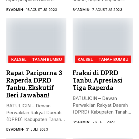
rangka mendengarkan...
Penandatanganan Nota...
BY
ADMIN
16 AGUSTUS 2023
BY
ADMIN
7 AGUSTUS 2023
KALSEL
TANAH BUMBU
KALSEL
TANAH BUMBU
Rapat Paripurna 3
Fraksi di DPRD
Raperda DPRD
Tanbu Apresiasi
Tanbu, Ekskutif
Tiga Raperda
Beri Jawaban!
BATULICIN – Dewan
Perwakilan Rakyat Daerah
BATULICIN – Dewan
(DPRD) Kabupaten Tanah
Perwakilan Rakyat Daerah
Bumbu (Tanbu) menggelar...
(DPRD) Kabupaten Tanah
BY
ADMIN
26 JULI 2023
Bumbu (Tanbu) menggelar...
BY
ADMIN
31 JULI 2023