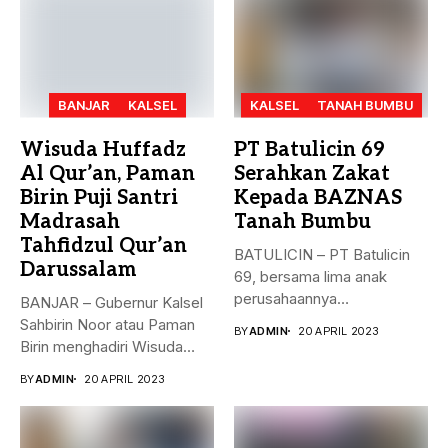
BANJAR
KALSEL
KALSEL
TANAH BUMBU
Wisuda Huffadz
PT Batulicin 69
Al Qur’an, Paman
Serahkan Zakat
Birin Puji Santri
Kepada BAZNAS
Madrasah
Tanah Bumbu
Tahfidzul Qur’an
BATULICIN – PT Batulicin
Darussalam
69, bersama lima anak
perusahaannya
BANJAR – Gubernur Kalsel
menyerahkan Zakat Ma’al...
Sahbirin Noor atau Paman
BY
ADMIN
20 APRIL 2023
Birin menghadiri Wisuda
Huffadz...
BY
ADMIN
20 APRIL 2023