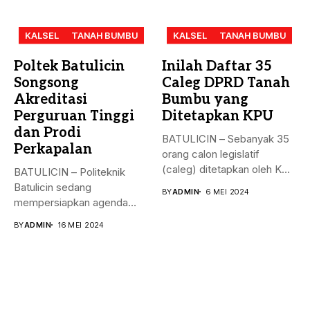
KALSEL
TANAH BUMBU
KALSEL
TANAH BUMBU
Poltek Batulicin
Inilah Daftar 35
Songsong
Caleg DPRD Tanah
Akreditasi
Bumbu yang
Perguruan Tinggi
Ditetapkan KPU
dan Prodi
BATULICIN – Sebanyak 35
Perkapalan
orang calon legislatif
(caleg) ditetapkan oleh KPU
BATULICIN – Politeknik
Kabupaten...
Batulicin sedang
BY
ADMIN
6 MEI 2024
mempersiapkan agenda
besar bulan ini. Akreditasi
BY
ADMIN
16 MEI 2024
perguruan...