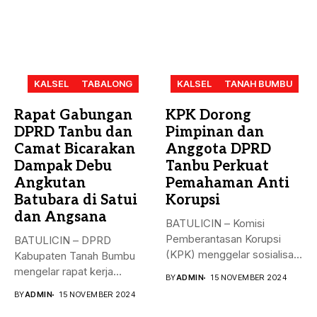
KALSEL
TABALONG
KALSEL
TANAH BUMBU
Rapat Gabungan
KPK Dorong
DPRD Tanbu dan
Pimpinan dan
Camat Bicarakan
Anggota DPRD
Dampak Debu
Tanbu Perkuat
Angkutan
Pemahaman Anti
Batubara di Satui
Korupsi
dan Angsana
BATULICIN – Komisi
Pemberantasan Korupsi
BATULICIN – DPRD
(KPK) menggelar sosialisasi
Kabupaten Tanah Bumbu
bahaya korupsi di DPRD...
mengelar rapat kerja
BY
ADMIN
15 NOVEMBER 2024
gabungan dengan Camat...
BY
ADMIN
15 NOVEMBER 2024