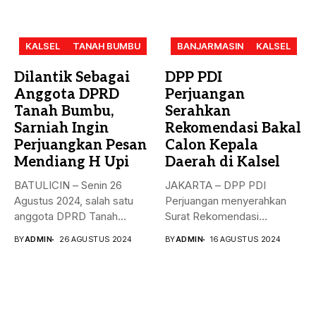
KALSEL
TANAH BUMBU
BANJARMASIN
KALSEL
Dilantik Sebagai
DPP PDI
Anggota DPRD
Perjuangan
Tanah Bumbu,
Serahkan
Sarniah Ingin
Rekomendasi Bakal
Perjuangkan Pesan
Calon Kepala
Mendiang H Upi
Daerah di Kalsel
BATULICIN – Senin 26
JAKARTA – DPP PDI
Agustus 2024, salah satu
Perjuangan menyerahkan
anggota DPRD Tanah
Surat Rekomendasi
Bumbu...
dukungan ke sejumlah
BY
ADMIN
26 AGUSTUS 2024
BY
ADMIN
16 AGUSTUS 2024
Bakal...