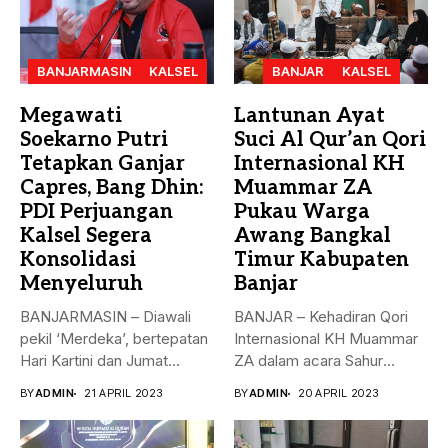
BANJARMASIN
KALSEL
BANJAR
KALSEL
Megawati
Lantunan Ayat
Soekarno Putri
Suci Al Qur’an Qori
Tetapkan Ganjar
Internasional KH
Capres, Bang Dhin:
Muammar ZA
PDI Perjuangan
Pukau Warga
Kalsel Segera
Awang Bangkal
Konsolidasi
Timur Kabupaten
Menyeluruh
Banjar
BANJARMASIN – Diawali
BANJAR – Kehadiran Qori
pekil ‘Merdeka’, bertepatan
Internasional KH Muammar
Hari Kartini dan Jumat
ZA dalam acara Sahur
Berkah, 21...
Bersama...
BY
ADMIN
21 APRIL 2023
BY
ADMIN
20 APRIL 2023