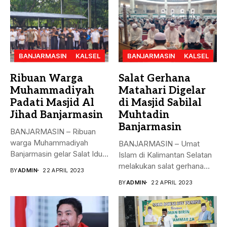
BANJARMASIN
KALSEL
BANJARMASIN
KALSEL
Ribuan Warga
Salat Gerhana
Muhammadiyah
Matahari Digelar
Padati Masjid Al
di Masjid Sabilal
Jihad Banjarmasin
Muhtadin
Banjarmasin
BANJARMASIN – Ribuan
warga Muhammadiyah
BANJARMASIN – Umat
Banjarmasin gelar Salat Idul
Islam di Kalimantan Selatan
Fitri Jumat (21/4)...
melakukan salat gerhana
BY
ADMIN
22 APRIL 2023
matahari (khusyu...
BY
ADMIN
22 APRIL 2023