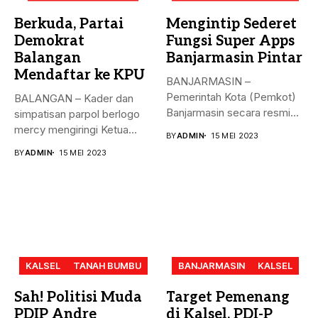
Berkuda, Partai
Mengintip Sederet
Demokrat
Fungsi Super Apps
Balangan
Banjarmasin Pintar
Mendaftar ke KPU
BANJARMASIN –
Pemerintah Kota (Pemkot)
BALANGAN – Kader dan
Banjarmasin secara resmi
simpatisan parpol berlogo
meluncurkan Super Apps
mercy mengiringi Ketua
BY
ADMIN
15 MEI 2023
Banjarmasin...
DPC Partai...
BY
ADMIN
15 MEI 2023
KALSEL
TANAH BUMBU
BANJARMASIN
KALSEL
Sah! Politisi Muda
Target Pemenang
PDIP Andre
di Kalsel, PDI-P