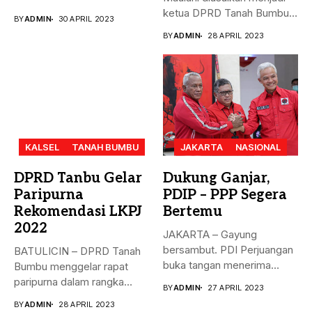
dengan...
ketua DPRD Tanah Bumbu,
BY
ADMIN
30 APRIL 2023
menggantikan...
BY
ADMIN
28 APRIL 2023
KALSEL
TANAH BUMBU
JAKARTA
NASIONAL
DPRD Tanbu Gelar
Dukung Ganjar,
Paripurna
PDIP – PPP Segera
Rekomendasi LKPJ
Bertemu
2022
JAKARTA – Gayung
bersambut. PDI Perjuangan
BATULICIN – DPRD Tanah
buka tangan menerima
Bumbu menggelar rapat
dukungan Partai Persatuan...
paripurna dalam rangka
BY
ADMIN
27 APRIL 2023
rekomendasi Dewan...
BY
ADMIN
28 APRIL 2023