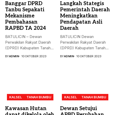
Banggar DPRD
Langkah Stategis
Tanbu Sepakati
Pemerintah Daerah
Mekanisme
Meningkatkan
Pembahasan
Pendapatan Asli
RAPBD TA 2024
Daerah
BATULICIN – Dewan
BATULICIN Dewan
Perwakilan Rakyat Daerah
Perwakilan Rakyat Daerah
(DPRD) Kabupaten Tanah
(DPRD) Kabupaten Tanah
Bumbu (Tanbu) menggelar...
Bumbu (Tanbu) menggelar
BY
ADMIN
10 OKTOBER 2023
BY
ADMIN
10 OKTOBER 2023
rapat...
KALSEL
TANAH BUMBU
KALSEL
TANAH BUMBU
Kawasan Hutan
Dewan Setujui
dapat dikelola oleh
APBD Perubahan