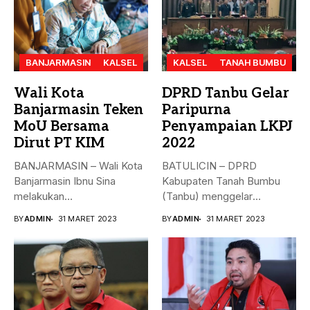
BANJARMASIN
KALSEL
KALSEL
TANAH BUMBU
Wali Kota
DPRD Tanbu Gelar
Banjarmasin Teken
Paripurna
MoU Bersama
Penyampaian LKPJ
Dirut PT KIM
2022
BANJARMASIN – Wali Kota
BATULICIN – DPRD
Banjarmasin Ibnu Sina
Kabupaten Tanah Bumbu
melakukan
(Tanbu) menggelar
penandatanganan nota
paripurna dalam rangka
BY
ADMIN
31 MARET 2023
BY
ADMIN
31 MARET 2023
kesepakatan bersama...
Penyampaian...