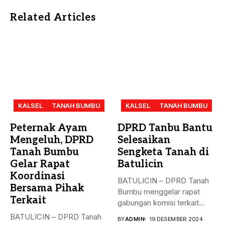
Related Articles
KALSEL
TANAH BUMBU
KALSEL
TANAH BUMBU
Peternak Ayam
DPRD Tanbu Bantu
Mengeluh, DPRD
Selesaikan
Tanah Bumbu
Sengketa Tanah di
Gelar Rapat
Batulicin
Koordinasi
BATULICIN – DPRD Tanah
Bersama Pihak
Bumbu menggelar rapat
Terkait
gabungan komisi terkait
masalah penyelesaian...
BATULICIN – DPRD Tanah
BY
ADMIN
19 DESEMBER 2024