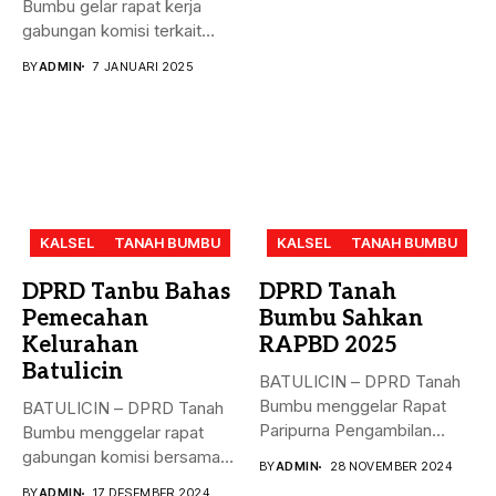
Bumbu gelar rapat kerja
gabungan komisi terkait
masalah...
BY
ADMIN
7 JANUARI 2025
KALSEL
TANAH BUMBU
KALSEL
TANAH BUMBU
DPRD Tanbu Bahas
DPRD Tanah
Pemecahan
Bumbu Sahkan
Kelurahan
RAPBD 2025
Batulicin
BATULICIN – DPRD Tanah
Bumbu menggelar Rapat
BATULICIN – DPRD Tanah
Paripurna Pengambilan
Bumbu menggelar rapat
Keputusan terhadap
gabungan komisi bersama
BY
ADMIN
28 NOVEMBER 2024
Rancangan...
Dinas PMD,...
BY
ADMIN
17 DESEMBER 2024