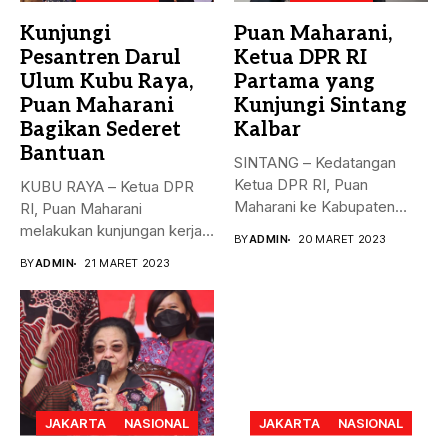
Kunjungi
Puan Maharani,
Pesantren Darul
Ketua DPR RI
Ulum Kubu Raya,
Partama yang
Puan Maharani
Kunjungi Sintang
Bagikan Sederet
Kalbar
Bantuan
SINTANG – Kedatangan
Ketua DPR RI, Puan
KUBU RAYA – Ketua DPR
Maharani ke Kabupaten
RI, Puan Maharani
Sintang, Kalimantan...
melakukan kunjungan kerja
BY
ADMIN
20 MARET 2023
ke...
BY
ADMIN
21 MARET 2023
JAKARTA
NASIONAL
JAKARTA
NASIONAL