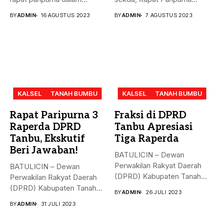
rangka mendengarkan...
Penandatanganan Nota...
BY
ADMIN
16 AGUSTUS 2023
BY
ADMIN
7 AGUSTUS 2023
KALSEL
TANAH BUMBU
KALSEL
TANAH BUMBU
Rapat Paripurna 3
Fraksi di DPRD
Raperda DPRD
Tanbu Apresiasi
Tanbu, Ekskutif
Tiga Raperda
Beri Jawaban!
BATULICIN – Dewan
Perwakilan Rakyat Daerah
BATULICIN – Dewan
(DPRD) Kabupaten Tanah
Perwakilan Rakyat Daerah
Bumbu (Tanbu) menggelar...
(DPRD) Kabupaten Tanah
BY
ADMIN
26 JULI 2023
Bumbu (Tanbu) menggelar...
BY
ADMIN
31 JULI 2023