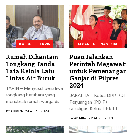
KALSEL
TAPIN
JAKARTA
NASIONAL
Rumah Dihantam
Puan Jalankan
Tongkang Tanda
Perintah Megawati
Tata Kelola Lalu
untuk Pemenangan
Lintas Air Buruk
Ganjar di Pilpres
2024
TAPIN – Menyusul peristiwa
tongkang batubara yang
JAKARTA – Ketua DPP PDI
menabrak rumah warga di
Perjuangan (PDIP)
Desa...
sekaligus Ketua DPR RI
BY
ADMIN
24 APRIL 2023
Puan...
BY
ADMIN
22 APRIL 2023