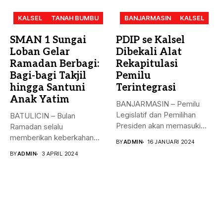
KALSEL
TANAH BUMBU
BANJARMASIN
KALSEL
SMAN 1 Sungai
PDIP se Kalsel
Loban Gelar
Dibekali Alat
Ramadan Berbagi:
Rekapitulasi
Bagi-bagi Takjil
Pemilu
hingga Santuni
Terintegrasi
Anak Yatim
BANJARMASIN – Pemilu
Legislatif dan Pemilihan
BATULICIN – Bulan
Presiden akan memasuki
Ramadan selalu
puncak pemungutan suara...
memberikan keberkahan
BY
ADMIN
16 JANUARI 2024
bagi banyak orang. Tak
BY
ADMIN
3 APRIL 2024
hanya...