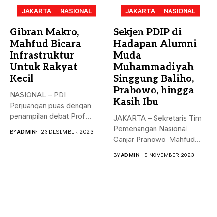
JAKARTA
NASIONAL
JAKARTA
NASIONAL
Gibran Makro,
Sekjen PDIP di
Mahfud Bicara
Hadapan Alumni
Infrastruktur
Muda
Untuk Rakyat
Muhammadiyah
Kecil
Singgung Baliho,
Prabowo, hingga
NASIONAL – PDI
Kasih Ibu
Perjuangan puas dengan
penampilan debat Prof
JAKARTA – Sekretaris Tim
Mahfud sebagai sosok...
Pemenangan Nasional
BY
ADMIN
23 DESEMBER 2023
Ganjar Pranowo-Mahfud
MD, Hasto Kristiyanto,
BY
ADMIN
5 NOVEMBER 2023
menyampaikan...