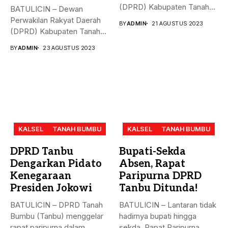
(DPRD) Kabupaten Tanah
BATULICIN – Dewan
Bumbu (Tanbu),
Perwakilan Rakyat Daerah
BY
ADMIN
21 AGUSTUS 2023
menggelar...
(DPRD) Kabupaten Tanah
Bumbu (Tanbu) menggelar...
BY
ADMIN
23 AGUSTUS 2023
KALSEL
TANAH BUMBU
KALSEL
TANAH BUMBU
DPRD Tanbu
Bupati-Sekda
Dengarkan Pidato
Absen, Rapat
Kenegaraan
Paripurna DPRD
Presiden Jokowi
Tanbu Ditunda!
BATULICIN – DPRD Tanah
BATULICIN – Lantaran tidak
Bumbu (Tanbu) menggelar
hadirnya bupati hingga
rapat paripurna dalam
sekda, Rapat Paripurna