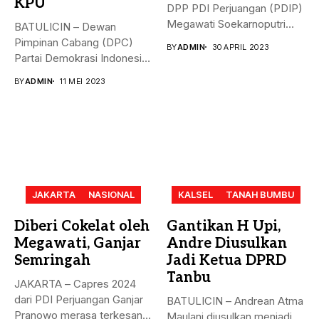
KPU
DPP PDI Perjuangan (PDIP)
Megawati Soekarnoputri
BATULICIN – Dewan
membela Ganjar...
Pimpinan Cabang (DPC)
BY
ADMIN
30 APRIL 2023
Partai Demokrasi Indonesia
(PDI) Perjuangan
BY
ADMIN
11 MEI 2023
Kabupaten...
JAKARTA
NASIONAL
KALSEL
TANAH BUMBU
Diberi Cokelat oleh
Gantikan H Upi,
Megawati, Ganjar
Andre Diusulkan
Semringah
Jadi Ketua DPRD
Tanbu
JAKARTA – Capres 2024
dari PDI Perjuangan Ganjar
BATULICIN – Andrean Atma
Pranowo merasa terkesan
Maulani diusulkan menjadi