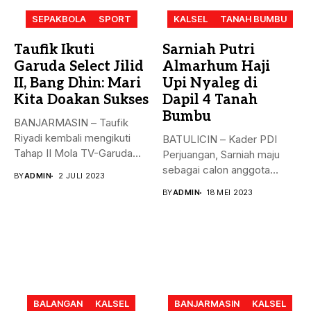
SEPAKBOLA
SPORT
KALSEL
TANAH BUMBU
Taufik Ikuti
Sarniah Putri
Garuda Select Jilid
Almarhum Haji
II, Bang Dhin: Mari
Upi Nyaleg di
Kita Doakan Sukses
Dapil 4 Tanah
Bumbu
BANJARMASIN – Taufik
Riyadi kembali mengikuti
BATULICIN – Kader PDI
Tahap II Mola TV-Garuda
Perjuangan, Sarniah maju
Select Jilid...
sebagai calon anggota
BY
ADMIN
2 JULI 2023
legislatif di...
BY
ADMIN
18 MEI 2023
BALANGAN
KALSEL
BANJARMASIN
KALSEL