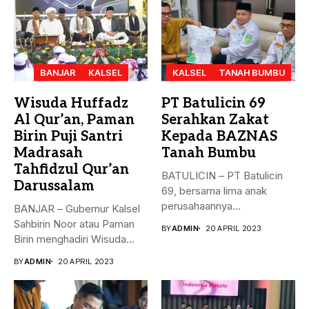
BANJAR
KALSEL
KALSEL
TANAH BUMBU
Wisuda Huffadz
PT Batulicin 69
Al Qur’an, Paman
Serahkan Zakat
Birin Puji Santri
Kepada BAZNAS
Madrasah
Tanah Bumbu
Tahfidzul Qur’an
BATULICIN – PT Batulicin
Darussalam
69, bersama lima anak
perusahaannya
BANJAR – Gubernur Kalsel
menyerahkan Zakat Ma’al...
Sahbirin Noor atau Paman
BY
ADMIN
20 APRIL 2023
Birin menghadiri Wisuda
Huffadz...
BY
ADMIN
20 APRIL 2023