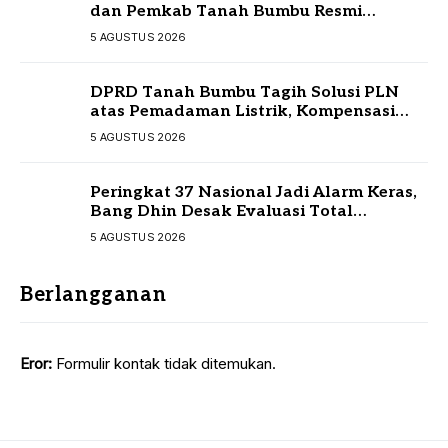
dan Pemkab Tanah Bumbu Resmi
Sepakati KUA-PPAS
5 AGUSTUS 2026
DPRD Tanah Bumbu Tagih Solusi PLN
atas Pemadaman Listrik, Kompensasi
Pelanggan Belum Diputuskan
5 AGUSTUS 2026
Peringkat 37 Nasional Jadi Alarm Keras,
Bang Dhin Desak Evaluasi Total
Pelayanan Investasi Kalsel
5 AGUSTUS 2026
Berlangganan
Eror:
Formulir kontak tidak ditemukan.