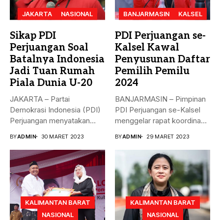
JAKARTA
NASIONAL
BANJARMASIN
KALSEL
Sikap PDI
PDI Perjuangan se-
Perjuangan Soal
Kalsel Kawal
Batalnya Indonesia
Penyusunan Daftar
Jadi Tuan Rumah
Pemilih Pemilu
Piala Dunia U-20
2024
JAKARTA – Partai
BANJARMASIN – Pimpinan
Demokrasi Indonesia (PDI)
PDI Perjuangan se-Kalsel
Perjuangan menyatakan
menggelar rapat koordinasi
sikap terkait batalnya
teknis dalam rangka...
BY
ADMIN
30 MARET 2023
BY
ADMIN
29 MARET 2023
Indonesia...
KALIMANTAN BARAT
KALIMANTAN BARAT
NASIONAL
NASIONAL