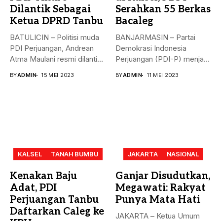
Dilantik Sebagai
Serahkan 55 Berkas
Ketua DPRD Tanbu
Bacaleg
BATULICIN – Politisi muda
BANJARMASIN – Partai
PDI Perjuangan, Andrean
Demokrasi Indonesia
Atma Maulani resmi dilantik
Perjuangan (PDI-P) menjadi
sebagai...
parpol kedua yang
BY
ADMIN
15 MEI 2023
BY
ADMIN
11 MEI 2023
menyerahkan...
KALSEL
TANAH BUMBU
JAKARTA
NASIONAL
Kenakan Baju
Ganjar Disudutkan,
Adat, PDI
Megawati: Rakyat
Perjuangan Tanbu
Punya Mata Hati
Daftarkan Caleg ke
JAKARTA – Ketua Umum