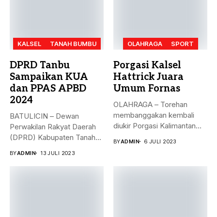
KALSEL
TANAH BUMBU
OLAHRAGA
SPORT
DPRD Tanbu
Porgasi Kalsel
Sampaikan KUA
Hattrick Juara
dan PPAS APBD
Umum Fornas
2024
OLAHRAGA – Torehan
membanggakan kembali
BATULICIN – Dewan
diukir Porgasi Kalimantan
Perwakilan Rakyat Daerah
Selatan pada ajang Fornas...
(DPRD) Kabupaten Tanah
BY
ADMIN
6 JULI 2023
Bumbu (Tanbu) menggelar...
BY
ADMIN
13 JULI 2023