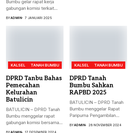
Bumbu gelar rapat kerja
gabungan komisi terkait
masalah...
BY
ADMIN
7 JANUARI 2025
KALSEL
TANAH BUMBU
KALSEL
TANAH BUMBU
DPRD Tanbu Bahas
DPRD Tanah
Pemecahan
Bumbu Sahkan
Kelurahan
RAPBD 2025
Batulicin
BATULICIN – DPRD Tanah
Bumbu menggelar Rapat
BATULICIN – DPRD Tanah
Paripurna Pengambilan
Bumbu menggelar rapat
Keputusan terhadap
gabungan komisi bersama
BY
ADMIN
28 NOVEMBER 2024
Rancangan...
Dinas PMD,...
BY
ADMIN
17 DESEMBER 2024