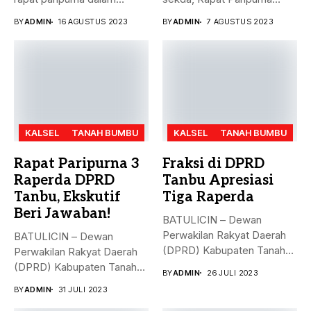
rangka mendengarkan...
Penandatanganan Nota...
BY
ADMIN
16 AGUSTUS 2023
BY
ADMIN
7 AGUSTUS 2023
KALSEL
TANAH BUMBU
KALSEL
TANAH BUMBU
Rapat Paripurna 3
Fraksi di DPRD
Raperda DPRD
Tanbu Apresiasi
Tanbu, Ekskutif
Tiga Raperda
Beri Jawaban!
BATULICIN – Dewan
Perwakilan Rakyat Daerah
BATULICIN – Dewan
(DPRD) Kabupaten Tanah
Perwakilan Rakyat Daerah
Bumbu (Tanbu) menggelar...
(DPRD) Kabupaten Tanah
BY
ADMIN
26 JULI 2023
Bumbu (Tanbu) menggelar...
BY
ADMIN
31 JULI 2023