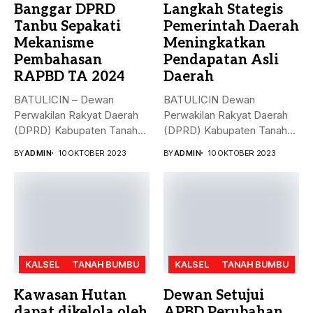
Banggar DPRD
Langkah Stategis
Tanbu Sepakati
Pemerintah Daerah
Mekanisme
Meningkatkan
Pembahasan
Pendapatan Asli
RAPBD TA 2024
Daerah
BATULICIN – Dewan
BATULICIN Dewan
Perwakilan Rakyat Daerah
Perwakilan Rakyat Daerah
(DPRD) Kabupaten Tanah
(DPRD) Kabupaten Tanah
Bumbu (Tanbu) menggelar...
Bumbu (Tanbu) menggelar
BY
ADMIN
10 OKTOBER 2023
BY
ADMIN
10 OKTOBER 2023
rapat...
KALSEL
TANAH BUMBU
KALSEL
TANAH BUMBU
Kawasan Hutan
Dewan Setujui
dapat dikelola oleh
APBD Perubahan