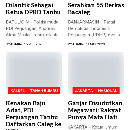
Dilantik Sebagai
Serahkan 55 Berkas
Ketua DPRD Tanbu
Bacaleg
BATULICIN – Politisi muda
BANJARMASIN – Partai
PDI Perjuangan, Andrean
Demokrasi Indonesia
Atma Maulani resmi dilantik
Perjuangan (PDI-P) menjadi
sebagai...
parpol kedua yang
BY
ADMIN
15 MEI 2023
BY
ADMIN
11 MEI 2023
menyerahkan...
KALSEL
TANAH BUMBU
JAKARTA
NASIONAL
Kenakan Baju
Ganjar Disudutkan,
Adat, PDI
Megawati: Rakyat
Perjuangan Tanbu
Punya Mata Hati
Daftarkan Caleg ke
JAKARTA – Ketua Umum