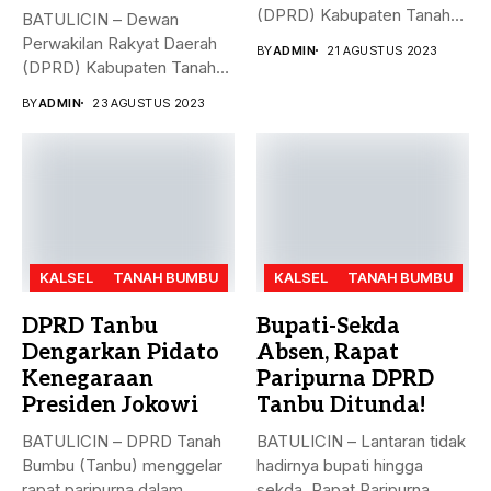
(DPRD) Kabupaten Tanah
BATULICIN – Dewan
Bumbu (Tanbu),
Perwakilan Rakyat Daerah
BY
ADMIN
21 AGUSTUS 2023
menggelar...
(DPRD) Kabupaten Tanah
Bumbu (Tanbu) menggelar...
BY
ADMIN
23 AGUSTUS 2023
KALSEL
TANAH BUMBU
KALSEL
TANAH BUMBU
DPRD Tanbu
Bupati-Sekda
Dengarkan Pidato
Absen, Rapat
Kenegaraan
Paripurna DPRD
Presiden Jokowi
Tanbu Ditunda!
BATULICIN – DPRD Tanah
BATULICIN – Lantaran tidak
Bumbu (Tanbu) menggelar
hadirnya bupati hingga
rapat paripurna dalam
sekda, Rapat Paripurna