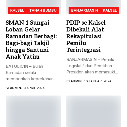
KALSEL
TANAH BUMBU
BANJARMASIN
KALSEL
SMAN 1 Sungai
PDIP se Kalsel
Loban Gelar
Dibekali Alat
Ramadan Berbagi:
Rekapitulasi
Bagi-bagi Takjil
Pemilu
hingga Santuni
Terintegrasi
Anak Yatim
BANJARMASIN – Pemilu
Legislatif dan Pemilihan
BATULICIN – Bulan
Presiden akan memasuki
Ramadan selalu
puncak pemungutan suara...
memberikan keberkahan
BY
ADMIN
16 JANUARI 2024
bagi banyak orang. Tak
BY
ADMIN
3 APRIL 2024
hanya...