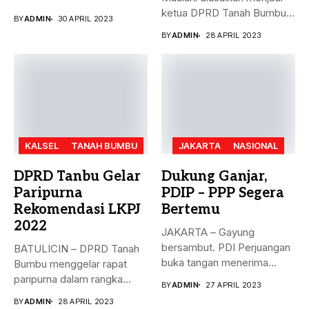
dengan...
ketua DPRD Tanah Bumbu,
BY
ADMIN
30 APRIL 2023
menggantikan...
BY
ADMIN
28 APRIL 2023
KALSEL
TANAH BUMBU
JAKARTA
NASIONAL
DPRD Tanbu Gelar
Dukung Ganjar,
Paripurna
PDIP – PPP Segera
Rekomendasi LKPJ
Bertemu
2022
JAKARTA – Gayung
bersambut. PDI Perjuangan
BATULICIN – DPRD Tanah
buka tangan menerima
Bumbu menggelar rapat
dukungan Partai Persatuan...
paripurna dalam rangka
BY
ADMIN
27 APRIL 2023
rekomendasi Dewan...
BY
ADMIN
28 APRIL 2023