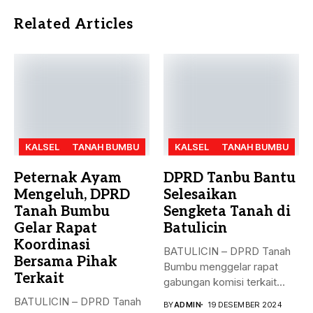
Related Articles
KALSEL
TANAH BUMBU
KALSEL
TANAH BUMBU
Peternak Ayam
DPRD Tanbu Bantu
Mengeluh, DPRD
Selesaikan
Tanah Bumbu
Sengketa Tanah di
Gelar Rapat
Batulicin
Koordinasi
BATULICIN – DPRD Tanah
Bersama Pihak
Bumbu menggelar rapat
Terkait
gabungan komisi terkait
masalah penyelesaian...
BATULICIN – DPRD Tanah
BY
ADMIN
19 DESEMBER 2024