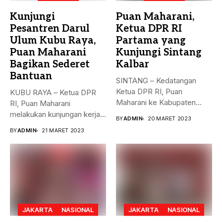
Kunjungi
Puan Maharani,
Pesantren Darul
Ketua DPR RI
Ulum Kubu Raya,
Partama yang
Puan Maharani
Kunjungi Sintang
Bagikan Sederet
Kalbar
Bantuan
SINTANG – Kedatangan
Ketua DPR RI, Puan
KUBU RAYA – Ketua DPR
Maharani ke Kabupaten
RI, Puan Maharani
Sintang, Kalimantan...
melakukan kunjungan kerja
BY
ADMIN
20 MARET 2023
ke...
BY
ADMIN
21 MARET 2023
JAKARTA
NASIONAL
JAKARTA
NASIONAL