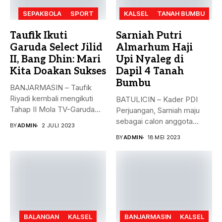
SEPAKBOLA
SPORT
KALSEL
TANAH BUMBU
Taufik Ikuti
Sarniah Putri
Garuda Select Jilid
Almarhum Haji
II, Bang Dhin: Mari
Upi Nyaleg di
Kita Doakan Sukses
Dapil 4 Tanah
Bumbu
BANJARMASIN – Taufik
Riyadi kembali mengikuti
BATULICIN – Kader PDI
Tahap II Mola TV-Garuda
Perjuangan, Sarniah maju
Select Jilid...
sebagai calon anggota
BY
ADMIN
2 JULI 2023
legislatif di...
BY
ADMIN
18 MEI 2023
BALANGAN
KALSEL
BANJARMASIN
KALSEL