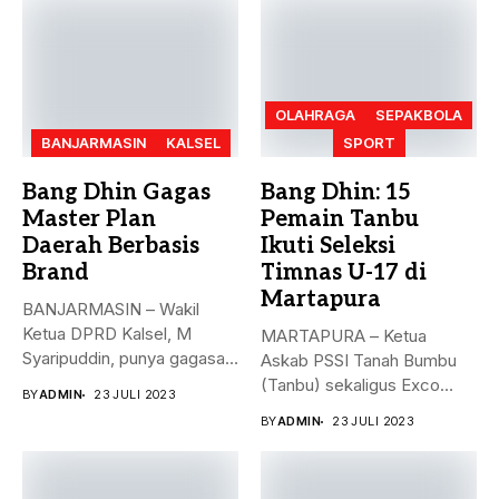
OLAHRAGA
SEPAKBOLA
BANJARMASIN
KALSEL
SPORT
Bang Dhin Gagas
Bang Dhin: 15
Master Plan
Pemain Tanbu
Daerah Berbasis
Ikuti Seleksi
Brand
Timnas U-17 di
Martapura
BANJARMASIN – Wakil
Ketua DPRD Kalsel, M
MARTAPURA – Ketua
Syaripuddin, punya gagasan
Askab PSSI Tanah Bumbu
baru. Apa...
(Tanbu) sekaligus Exco
BY
ADMIN
23 JULI 2023
Asprov PSSI...
BY
ADMIN
23 JULI 2023