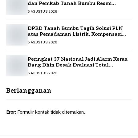
dan Pemkab Tanah Bumbu Resmi
Sepakati KUA-PPAS
5 AGUSTUS 2026
DPRD Tanah Bumbu Tagih Solusi PLN
atas Pemadaman Listrik, Kompensasi
Pelanggan Belum Diputuskan
5 AGUSTUS 2026
Peringkat 37 Nasional Jadi Alarm Keras,
Bang Dhin Desak Evaluasi Total
Pelayanan Investasi Kalsel
5 AGUSTUS 2026
Berlangganan
Eror:
Formulir kontak tidak ditemukan.