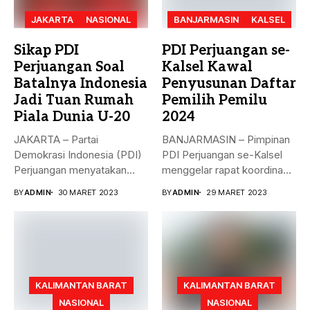
JAKARTA
NASIONAL
BANJARMASIN
KALSEL
Sikap PDI
PDI Perjuangan se-
Perjuangan Soal
Kalsel Kawal
Batalnya Indonesia
Penyusunan Daftar
Jadi Tuan Rumah
Pemilih Pemilu
Piala Dunia U-20
2024
JAKARTA – Partai
BANJARMASIN – Pimpinan
Demokrasi Indonesia (PDI)
PDI Perjuangan se-Kalsel
Perjuangan menyatakan
menggelar rapat koordinasi
sikap terkait batalnya
teknis dalam rangka...
BY
ADMIN
30 MARET 2023
BY
ADMIN
29 MARET 2023
Indonesia...
KALIMANTAN BARAT
KALIMANTAN BARAT
NASIONAL
NASIONAL