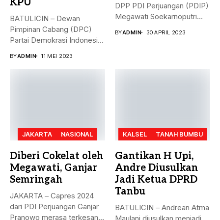
KPU
DPP PDI Perjuangan (PDIP)
Megawati Soekarnoputri
BATULICIN – Dewan
membela Ganjar...
Pimpinan Cabang (DPC)
BY
ADMIN
30 APRIL 2023
Partai Demokrasi Indonesia
(PDI) Perjuangan
BY
ADMIN
11 MEI 2023
Kabupaten...
JAKARTA
NASIONAL
KALSEL
TANAH BUMBU
Diberi Cokelat oleh
Gantikan H Upi,
Megawati, Ganjar
Andre Diusulkan
Semringah
Jadi Ketua DPRD
Tanbu
JAKARTA – Capres 2024
dari PDI Perjuangan Ganjar
BATULICIN – Andrean Atma
Pranowo merasa terkesan
Maulani diusulkan menjadi