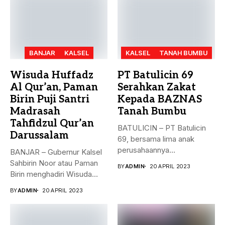
BANJAR
KALSEL
KALSEL
TANAH BUMBU
Wisuda Huffadz
PT Batulicin 69
Al Qur’an, Paman
Serahkan Zakat
Birin Puji Santri
Kepada BAZNAS
Madrasah
Tanah Bumbu
Tahfidzul Qur’an
BATULICIN – PT Batulicin
Darussalam
69, bersama lima anak
perusahaannya
BANJAR – Gubernur Kalsel
menyerahkan Zakat Ma’al...
Sahbirin Noor atau Paman
BY
ADMIN
20 APRIL 2023
Birin menghadiri Wisuda
Huffadz...
BY
ADMIN
20 APRIL 2023