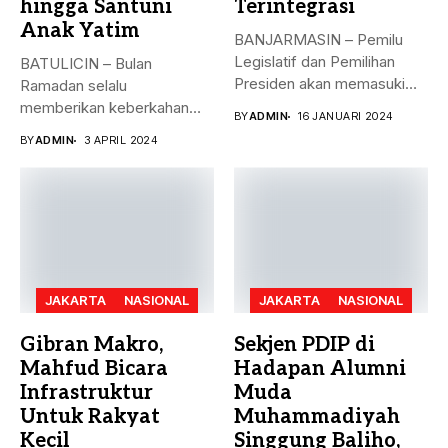
hingga Santuni
Terintegrasi
Anak Yatim
BANJARMASIN – Pemilu
Legislatif dan Pemilihan
BATULICIN – Bulan
Presiden akan memasuki
Ramadan selalu
puncak pemungutan suara...
memberikan keberkahan
BY
ADMIN
16 JANUARI 2024
bagi banyak orang. Tak
BY
ADMIN
3 APRIL 2024
hanya...
JAKARTA
NASIONAL
JAKARTA
NASIONAL
Gibran Makro,
Sekjen PDIP di
Mahfud Bicara
Hadapan Alumni
Infrastruktur
Muda
Untuk Rakyat
Muhammadiyah
Kecil
Singgung Baliho,