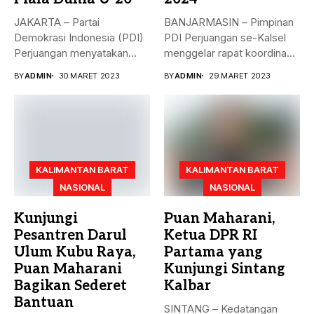
JAKARTA – Partai
BANJARMASIN – Pimpinan
Demokrasi Indonesia (PDI)
PDI Perjuangan se-Kalsel
Perjuangan menyatakan
menggelar rapat koordinasi
sikap terkait batalnya
teknis dalam rangka...
BY
ADMIN
30 MARET 2023
BY
ADMIN
29 MARET 2023
Indonesia...
KALIMANTAN BARAT
KALIMANTAN BARAT
NASIONAL
NASIONAL
Kunjungi
Puan Maharani,
Pesantren Darul
Ketua DPR RI
Ulum Kubu Raya,
Partama yang
Puan Maharani
Kunjungi Sintang
Bagikan Sederet
Kalbar
Bantuan
SINTANG – Kedatangan