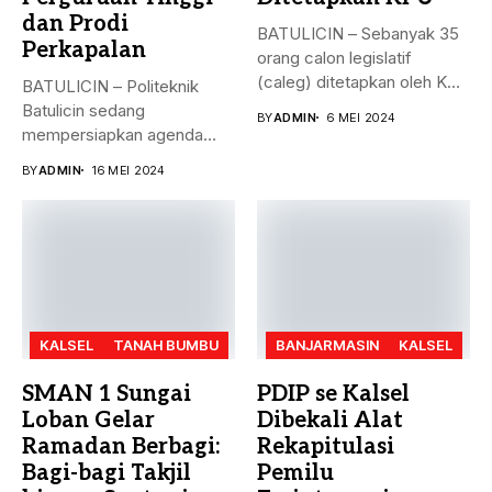
dan Prodi
BATULICIN – Sebanyak 35
Perkapalan
orang calon legislatif
(caleg) ditetapkan oleh KPU
BATULICIN – Politeknik
Kabupaten...
Batulicin sedang
BY
ADMIN
6 MEI 2024
mempersiapkan agenda
besar bulan ini. Akreditasi
BY
ADMIN
16 MEI 2024
perguruan...
KALSEL
TANAH BUMBU
BANJARMASIN
KALSEL
SMAN 1 Sungai
PDIP se Kalsel
Loban Gelar
Dibekali Alat
Ramadan Berbagi:
Rekapitulasi
Bagi-bagi Takjil
Pemilu