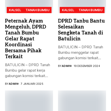
KALSEL
TANAH BUMBU
KALSEL
TANAH BUMBU
Peternak Ayam
DPRD Tanbu Bantu
Mengeluh, DPRD
Selesaikan
Tanah Bumbu
Sengketa Tanah di
Gelar Rapat
Batulicin
Koordinasi
BATULICIN – DPRD Tanah
Bersama Pihak
Bumbu menggelar rapat
Terkait
gabungan komisi terkait
masalah penyelesaian...
BATULICIN – DPRD Tanah
BY
ADMIN
19 DESEMBER 2024
Bumbu gelar rapat kerja
gabungan komisi terkait
masalah...
BY
ADMIN
7 JANUARI 2025