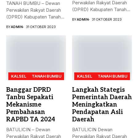
Perwakilan Rakyat Daerah
TANAH BUMBU – Dewan
(DPRD) Kabupaten Tanah
Perwakilan Rakyat Daerah
Bumbu (Tanbu)...
(DPRD) Kabupaten Tanah
BY
ADMIN
31 OKTOBER 2023
Bumbu (Tanbu)...
BY
ADMIN
31 OKTOBER 2023
KALSEL
TANAH BUMBU
KALSEL
TANAH BUMBU
Banggar DPRD
Langkah Stategis
Tanbu Sepakati
Pemerintah Daerah
Mekanisme
Meningkatkan
Pembahasan
Pendapatan Asli
RAPBD TA 2024
Daerah
BATULICIN – Dewan
BATULICIN Dewan
Perwakilan Rakyat Daerah
Perwakilan Rakyat Daerah