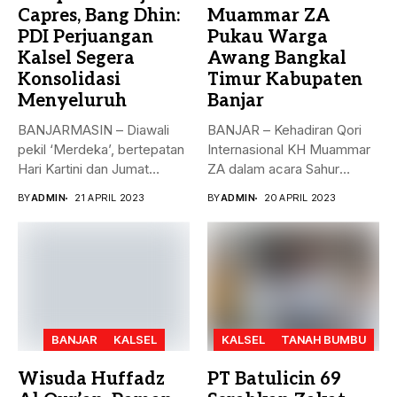
Capres, Bang Dhin:
Muammar ZA
PDI Perjuangan
Pukau Warga
Kalsel Segera
Awang Bangkal
Konsolidasi
Timur Kabupaten
Menyeluruh
Banjar
BANJARMASIN – Diawali
BANJAR – Kehadiran Qori
pekil ‘Merdeka’, bertepatan
Internasional KH Muammar
Hari Kartini dan Jumat
ZA dalam acara Sahur
Berkah, 21...
Bersama...
BY
ADMIN
21 APRIL 2023
BY
ADMIN
20 APRIL 2023
BANJAR
KALSEL
KALSEL
TANAH BUMBU
Wisuda Huffadz
PT Batulicin 69