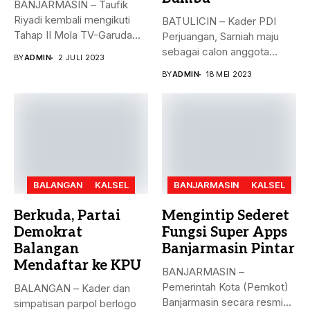
BANJARMASIN – Taufik
Riyadi kembali mengikuti
BATULICIN – Kader PDI
Tahap II Mola TV-Garuda
Perjuangan, Sarniah maju
Select Jilid...
sebagai calon anggota
BY
ADMIN
2 JULI 2023
legislatif di...
BY
ADMIN
18 MEI 2023
BALANGAN
KALSEL
BANJARMASIN
KALSEL
Berkuda, Partai
Mengintip Sederet
Demokrat
Fungsi Super Apps
Balangan
Banjarmasin Pintar
Mendaftar ke KPU
BANJARMASIN –
Pemerintah Kota (Pemkot)
BALANGAN – Kader dan
Banjarmasin secara resmi
simpatisan parpol berlogo