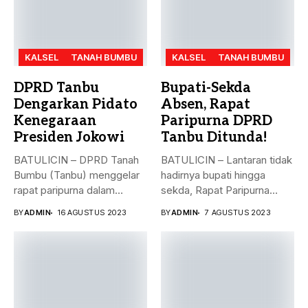
KALSEL
TANAH BUMBU
KALSEL
TANAH BUMBU
DPRD Tanbu
Bupati-Sekda
Dengarkan Pidato
Absen, Rapat
Kenegaraan
Paripurna DPRD
Presiden Jokowi
Tanbu Ditunda!
BATULICIN – DPRD Tanah
BATULICIN – Lantaran tidak
Bumbu (Tanbu) menggelar
hadirnya bupati hingga
rapat paripurna dalam
sekda, Rapat Paripurna
rangka mendengarkan...
Penandatanganan Nota...
BY
ADMIN
16 AGUSTUS 2023
BY
ADMIN
7 AGUSTUS 2023