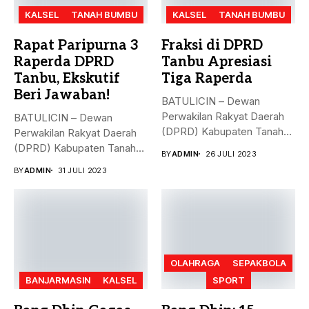
KALSEL
TANAH BUMBU
KALSEL
TANAH BUMBU
Rapat Paripurna 3
Fraksi di DPRD
Raperda DPRD
Tanbu Apresiasi
Tanbu, Ekskutif
Tiga Raperda
Beri Jawaban!
BATULICIN – Dewan
Perwakilan Rakyat Daerah
BATULICIN – Dewan
(DPRD) Kabupaten Tanah
Perwakilan Rakyat Daerah
Bumbu (Tanbu) menggelar...
(DPRD) Kabupaten Tanah
BY
ADMIN
26 JULI 2023
Bumbu (Tanbu) menggelar...
BY
ADMIN
31 JULI 2023
OLAHRAGA
SEPAKBOLA
BANJARMASIN
KALSEL
SPORT