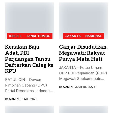
KALSEL
TANAH BUMBU
JAKARTA
NASIONAL
Kenakan Baju
Ganjar Disudutkan,
Adat, PDI
Megawati: Rakyat
Perjuangan Tanbu
Punya Mata Hati
Daftarkan Caleg ke
JAKARTA – Ketua Umum
KPU
DPP PDI Perjuangan (PDIP)
Megawati Soekarnoputri
BATULICIN – Dewan
membela Ganjar...
Pimpinan Cabang (DPC)
BY
ADMIN
30 APRIL 2023
Partai Demokrasi Indonesia
(PDI) Perjuangan
BY
ADMIN
11 MEI 2023
Kabupaten...