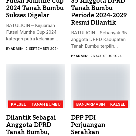
Futsal Munthe Cup
35 Anggota DPRD
2024 Tanah Bumbu
Tanah Bumbu
Sukses Digelar
Periode 2024-2029
Resmi Dilantik
BATULICIN – Kejuaraan
Futsal Munthe Cup 2024
BATULICIN – Sebanyak 35
kategori putra kelahiran
anggota DPRD Kabupaten
2007 dan...
Tanah Bumbu terpilih
BY
ADMIN
2 SEPTEMBER 2024
periode 2024-2029...
BY
ADMIN
26 AGUSTUS 2024
KALSEL
TANAH BUMBU
BANJARMASIN
KALSEL
Dilantik Sebagai
DPP PDI
Anggota DPRD
Perjuangan
Tanah Bumbu,
Serahkan