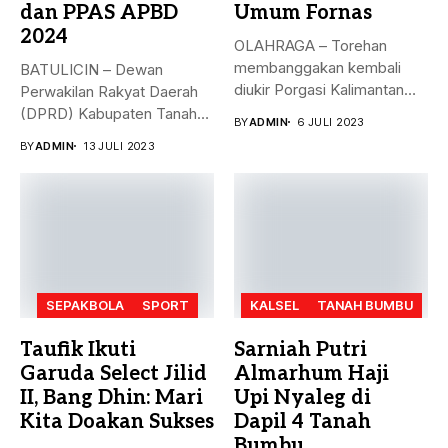
dan PPAS APBD
Umum Fornas
2024
OLAHRAGA – Torehan
membanggakan kembali
BATULICIN – Dewan
diukir Porgasi Kalimantan
Perwakilan Rakyat Daerah
Selatan pada ajang Fornas...
(DPRD) Kabupaten Tanah
BY
ADMIN
6 JULI 2023
Bumbu (Tanbu) menggelar...
BY
ADMIN
13 JULI 2023
SEPAKBOLA
SPORT
KALSEL
TANAH BUMBU
Taufik Ikuti
Sarniah Putri
Garuda Select Jilid
Almarhum Haji
II, Bang Dhin: Mari
Upi Nyaleg di
Kita Doakan Sukses
Dapil 4 Tanah
Bumbu