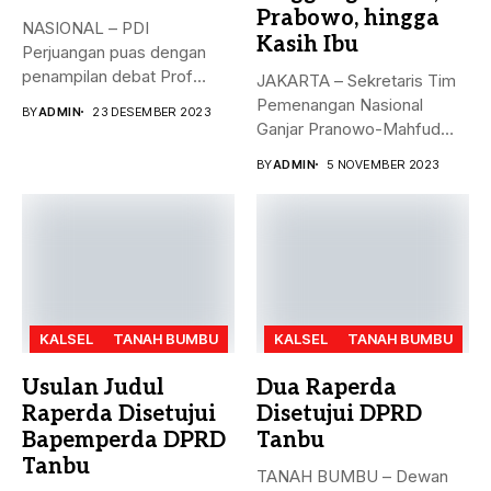
Prabowo, hingga
NASIONAL – PDI
Kasih Ibu
Perjuangan puas dengan
penampilan debat Prof
JAKARTA – Sekretaris Tim
Mahfud sebagai sosok...
Pemenangan Nasional
BY
ADMIN
23 DESEMBER 2023
Ganjar Pranowo-Mahfud
MD, Hasto Kristiyanto,
BY
ADMIN
5 NOVEMBER 2023
menyampaikan...
KALSEL
TANAH BUMBU
KALSEL
TANAH BUMBU
Usulan Judul
Dua Raperda
Raperda Disetujui
Disetujui DPRD
Bapemperda DPRD
Tanbu
Tanbu
TANAH BUMBU – Dewan