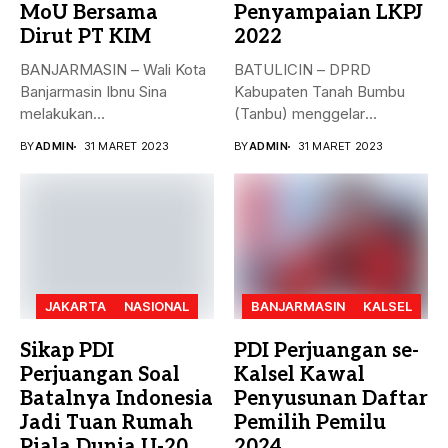
MoU Bersama
Penyampaian LKPJ
Dirut PT KIM
2022
BANJARMASIN – Wali Kota
BATULICIN – DPRD
Banjarmasin Ibnu Sina
Kabupaten Tanah Bumbu
melakukan
(Tanbu) menggelar
penandatanganan nota
paripurna dalam rangka
BY
ADMIN
31 MARET 2023
BY
ADMIN
31 MARET 2023
kesepakatan bersama...
Penyampaian...
JAKARTA
NASIONAL
BANJARMASIN
KALSEL
Sikap PDI
PDI Perjuangan se-
Perjuangan Soal
Kalsel Kawal
Batalnya Indonesia
Penyusunan Daftar
Jadi Tuan Rumah
Pemilih Pemilu
Piala Dunia U-20
2024