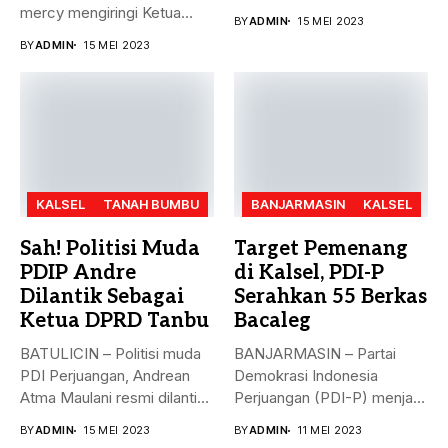
meluncurkan Super Apps
mercy mengiringi Ketua
BY
ADMIN
15 MEI 2023
Banjarmasin...
DPC Partai...
BY
ADMIN
15 MEI 2023
KALSEL
TANAH BUMBU
BANJARMASIN
KALSEL
Sah! Politisi Muda
Target Pemenang
PDIP Andre
di Kalsel, PDI-P
Dilantik Sebagai
Serahkan 55 Berkas
Ketua DPRD Tanbu
Bacaleg
BATULICIN – Politisi muda
BANJARMASIN – Partai
PDI Perjuangan, Andrean
Demokrasi Indonesia
Atma Maulani resmi dilantik
Perjuangan (PDI-P) menjadi
sebagai...
parpol kedua yang
BY
ADMIN
15 MEI 2023
BY
ADMIN
11 MEI 2023
menyerahkan...