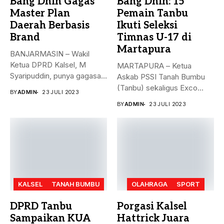
Bang Dhin Gagas
Bang Dhin: 15
Master Plan
Pemain Tanbu
Daerah Berbasis
Ikuti Seleksi
Brand
Timnas U-17 di
Martapura
BANJARMASIN – Wakil
Ketua DPRD Kalsel, M
MARTAPURA – Ketua
Syaripuddin, punya gagasan
Askab PSSI Tanah Bumbu
baru. Apa...
(Tanbu) sekaligus Exco
BY
ADMIN
23 JULI 2023
Asprov PSSI...
BY
ADMIN
23 JULI 2023
KALSEL
TANAH BUMBU
OLAHRAGA
SPORT
DPRD Tanbu
Porgasi Kalsel
Sampaikan KUA
Hattrick Juara