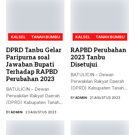
KALSEL
TANAH BUMBU
KALSEL
TANAH BUMBU
DPRD Tanbu Gelar
RAPBD Perubahan
Paripurna soal
2023 Tanbu
Jawaban Bupati
Disetujui
Terhadap RAPBD
BATULICIN – Dewan
Perubahan 2023
Perwakilan Rakyat Daerah
(DPRD) Kabupaten Tanah
BATULICIN – Dewan
Bumbu (Tanbu),
Perwakilan Rakyat Daerah
BY
ADMIN
21 AGUSTUS 2023
menggelar...
(DPRD) Kabupaten Tanah
Bumbu (Tanbu) menggelar...
BY
ADMIN
23 AGUSTUS 2023