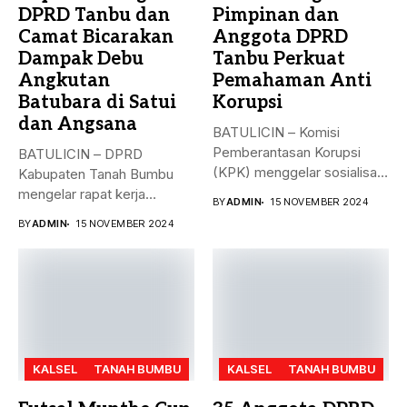
DPRD Tanbu dan
Pimpinan dan
Camat Bicarakan
Anggota DPRD
Dampak Debu
Tanbu Perkuat
Angkutan
Pemahaman Anti
Batubara di Satui
Korupsi
dan Angsana
BATULICIN – Komisi
Pemberantasan Korupsi
BATULICIN – DPRD
(KPK) menggelar sosialisasi
Kabupaten Tanah Bumbu
bahaya korupsi di DPRD...
mengelar rapat kerja
BY
ADMIN
15 NOVEMBER 2024
gabungan dengan Camat...
BY
ADMIN
15 NOVEMBER 2024
KALSEL
TANAH BUMBU
KALSEL
TANAH BUMBU