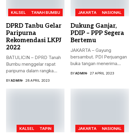
KALSEL
TANAH BUMBU
JAKARTA
NASIONAL
DPRD Tanbu Gelar
Dukung Ganjar,
Paripurna
PDIP – PPP Segera
Rekomendasi LKPJ
Bertemu
2022
JAKARTA – Gayung
bersambut. PDI Perjuangan
BATULICIN – DPRD Tanah
buka tangan menerima
Bumbu menggelar rapat
dukungan Partai Persatuan...
paripurna dalam rangka
BY
ADMIN
27 APRIL 2023
rekomendasi Dewan...
BY
ADMIN
28 APRIL 2023
KALSEL
TAPIN
JAKARTA
NASIONAL