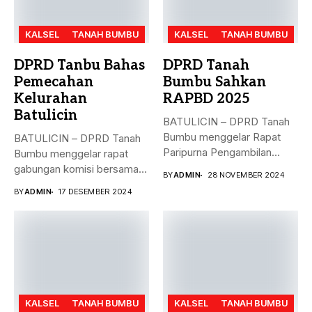
KALSEL
TANAH BUMBU
KALSEL
TANAH BUMBU
DPRD Tanbu Bahas
DPRD Tanah
Pemecahan
Bumbu Sahkan
Kelurahan
RAPBD 2025
Batulicin
BATULICIN – DPRD Tanah
Bumbu menggelar Rapat
BATULICIN – DPRD Tanah
Paripurna Pengambilan
Bumbu menggelar rapat
Keputusan terhadap
gabungan komisi bersama
BY
ADMIN
28 NOVEMBER 2024
Rancangan...
Dinas PMD,...
BY
ADMIN
17 DESEMBER 2024
KALSEL
TANAH BUMBU
KALSEL
TANAH BUMBU