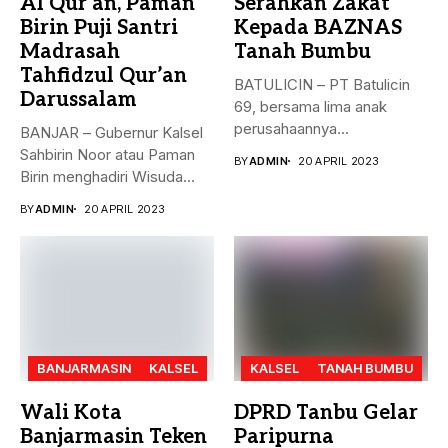
Al Qur’an, Paman
Serahkan Zakat
Birin Puji Santri
Kepada BAZNAS
Madrasah
Tanah Bumbu
Tahfidzul Qur’an
BATULICIN – PT Batulicin
Darussalam
69, bersama lima anak
perusahaannya
BANJAR – Gubernur Kalsel
menyerahkan Zakat Ma’al...
Sahbirin Noor atau Paman
BY
ADMIN
20 APRIL 2023
Birin menghadiri Wisuda
Huffadz...
BY
ADMIN
20 APRIL 2023
BANJARMASIN
KALSEL
KALSEL
TANAH BUMBU
Wali Kota
DPRD Tanbu Gelar
Banjarmasin Teken
Paripurna