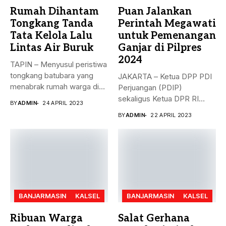
Rumah Dihantam
Puan Jalankan
Tongkang Tanda
Perintah Megawati
Tata Kelola Lalu
untuk Pemenangan
Lintas Air Buruk
Ganjar di Pilpres
2024
TAPIN – Menyusul peristiwa
tongkang batubara yang
JAKARTA – Ketua DPP PDI
menabrak rumah warga di
Perjuangan (PDIP)
Desa...
sekaligus Ketua DPR RI
BY
ADMIN
24 APRIL 2023
Puan...
BY
ADMIN
22 APRIL 2023
BANJARMASIN
KALSEL
BANJARMASIN
KALSEL
Ribuan Warga
Salat Gerhana