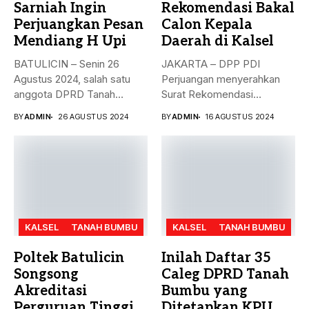
Sarniah Ingin
Rekomendasi Bakal
Perjuangkan Pesan
Calon Kepala
Mendiang H Upi
Daerah di Kalsel
BATULICIN – Senin 26
JAKARTA – DPP PDI
Agustus 2024, salah satu
Perjuangan menyerahkan
anggota DPRD Tanah
Surat Rekomendasi
Bumbu...
dukungan ke sejumlah
BY
ADMIN
26 AGUSTUS 2024
BY
ADMIN
16 AGUSTUS 2024
Bakal...
KALSEL
TANAH BUMBU
KALSEL
TANAH BUMBU
Poltek Batulicin
Inilah Daftar 35
Songsong
Caleg DPRD Tanah
Akreditasi
Bumbu yang
Perguruan Tinggi
Ditetapkan KPU