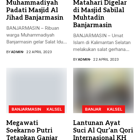
Muhammadiyah
Matahari Digelar
Padati Masjid Al
di Masjid Sabilal
Jihad Banjarmasin
Muhtadin
Banjarmasin
BANJARMASIN – Ribuan
warga Muhammadiyah
BANJARMASIN – Umat
Banjarmasin gelar Salat Idul
Islam di Kalimantan Selatan
Fitri Jumat (21/4)...
melakukan salat gerhana
BY
ADMIN
22 APRIL 2023
matahari (khusyu...
BY
ADMIN
22 APRIL 2023
BANJARMASIN
KALSEL
BANJAR
KALSEL
Megawati
Lantunan Ayat
Soekarno Putri
Suci Al Qur’an Qori
Tetapkan Ganjar
Internasional KH